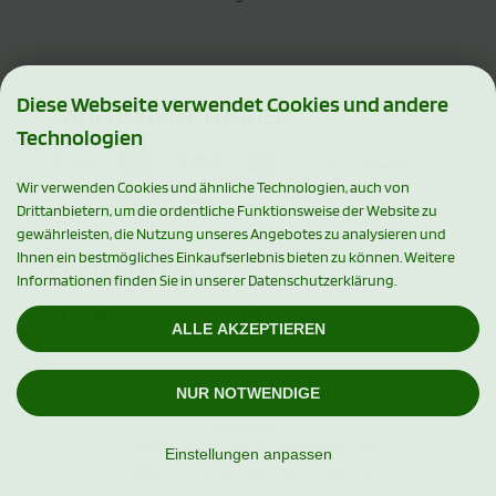
Diese Webseite verwendet Cookies und andere
ZAHLUNGSMETHODEN
Technologien
Wir verwenden Cookies und ähnliche Technologien, auch von
Drittanbietern, um die ordentliche Funktionsweise der Website zu
gewährleisten, die Nutzung unseres Angebotes zu analysieren und
Ihnen ein bestmögliches Einkaufserlebnis bieten zu können. Weitere
SOCIAL MEDIA
Informationen finden Sie in unserer Datenschutzerklärung.
ALLE AKZEPTIEREN
NUR NOTWENDIGE
Alle Preise inkl. gesetzl. MwSt. zzgl.
Versandkosten
. Die durchgestrichenen
Preise entsprechen dem bisherigen Preis bei Xylishop - Premium Xylit
Produkte.
Xylishop - Premium Xylit Produkte © 2026
Einstellungen anpassen
mod
ified eCommerce Shopsoftware © 2009-2026