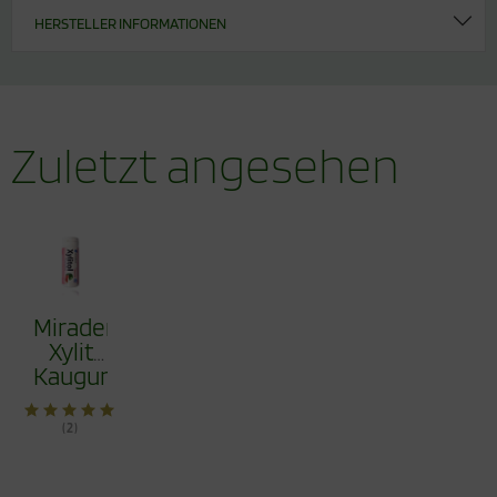
HERSTELLER INFORMATIONEN
Zuletzt angesehen
Miradent
Xylit
Kaugummi
Melone
30
(2)
Stck.,
TIO2frei