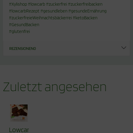
#Xylishop #lowcarb #zuckerfrei #zuckerfreibacken
#lowcarbRezept #gesundleben #gesundeErnährung
#zuckerfreieWeihnachtsbäckerrei #ketoBacken
#GesundBacken
#glutenfrei
REZENSIONEN
0
Zuletzt angesehen
Lowcarb