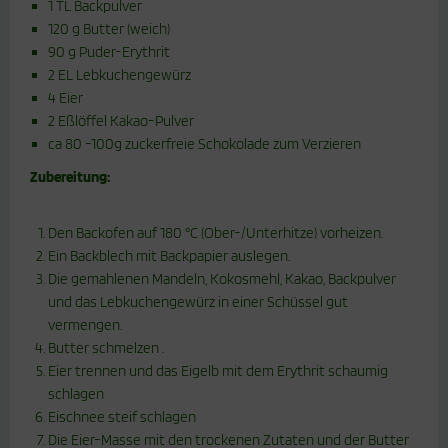
1 TL Backpulver
120 g Butter (weich)
90 g Puder-Erythrit
2 EL Lebkuchengewürz
4 Eier
2 Eßlöffel Kakao-Pulver
ca 80 -100g zuckerfreie Schokolade zum Verzieren
Zubereitung:
Den Backofen auf 180 °C (Ober-/Unterhitze) vorheizen.
Ein Backblech mit Backpapier auslegen.
Die gemahlenen Mandeln, Kokosmehl, Kakao, Backpulver
und das Lebkuchengewürz in einer Schüssel gut
vermengen.
Butter schmelzen .
Eier trennen und das Eigelb mit dem Erythrit schaumig
schlagen
Eischnee steif schlagen
Die Eier-Masse mit den trockenen Zutaten und der Butter