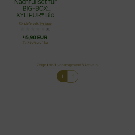
Nachfüllset für
BIG-BOX:
XYLIPUR® Bio
Zero Erythrit 4 Kg
Lieferzeit:
1-4 Tage
(0)
45,90 EUR
11,47 EUR pro 1 kg
Zeige
1
bis
3
(von insgesamt
3
Artikeln)
1