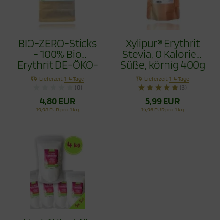
BIO-ZERO-Sticks
Xylipur® Erythrit
- 100% Bio
Stevia, 0 Kalorien
Erythrit DE-ÖKO-
Süße, körnig 400g
037 XYLIPUR®
Lieferzeit:
1-4 Tage
Lieferzeit:
1-4 Tage
120g
(0)
(3)
4,80 EUR
5,99 EUR
19,98 EUR pro 1 kg
14,96 EUR pro 1 kg