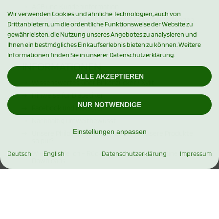
AGB und Kundeninformation
Wir verwenden Cookies und ähnliche Technologien, auch von
Informationen zur Echtheit von Kundenbewertungen
Drittanbietern, um die ordentliche Funktionsweise der Website zu
Cookie Einstellungen
gewährleisten, die Nutzung unseres Angebotes zu analysieren und
Ihnen ein bestmögliches Einkaufserlebnis bieten zu können. Weitere
Informationen finden Sie in unserer Datenschutzerklärung.
INFORMATIONEN
ALLE AKZEPTIEREN
Wissenswertes über Birkenzucker / Xylit
Hinweise für Diabetiker
NUR NOTWENDIGE
Facebook und Instagram
Nachhaltig umweltbewusst
Einstellungen anpassen
Unsere Philosophie oder wieso sind unsere Produkte
so pur?
Wie bestelle ich - Rücksendungen - Gutscheine -
Deutsch
English
Datenschutzerklärung
Impressum
Downloads
Leckere Rezepte rund um unsere Produkte
Mehr über Erythrit
Mehr Lebensfreude und Energie mit
Stoffwechselumstellung