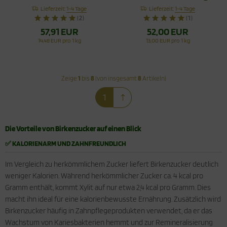
XYLIPUR® Bio
- Xylit aus
Lieferzeit:
1-4 Tage
Lieferzeit:
1-4 Tage
Qualität
Finnland
(2)
(1)
57,91 EUR
52,00 EUR
14,48 EUR pro 1 kg
13,00 EUR pro 1 kg
Zeige
1
bis
8
(von insgesamt
8
Artikeln)
1
Die Vorteile von Birkenzucker auf einen Blick
✅ KALORIENARM UND ZAHNFREUNDLICH
Im Vergleich zu herkömmlichem Zucker liefert Birkenzucker deutlich
weniger Kalorien. Während herkömmlicher Zucker ca. 4 kcal pro
Gramm enthält, kommt Xylit auf nur etwa 2,4 kcal pro Gramm. Dies
macht ihn ideal für eine kalorienbewusste Ernährung. Zusätzlich wird
Birkenzucker häufig in Zahnpflegeprodukten verwendet, da er das
Wachstum von Kariesbakterien hemmt und zur Remineralisierung