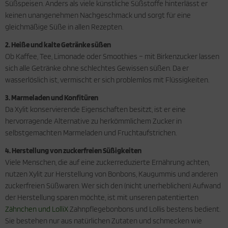
Süßspeisen. Anders als viele künstliche Süßstoffe hinterlässt er
keinen unangenehmen Nachgeschmack und sorgt für eine
gleichmäßige Süße in allen Rezepten.
2. Heiße und kalte Getränke süßen
Ob Kaffee, Tee, Limonade oder Smoothies – mit Birkenzucker lassen
sich alle Getränke ohne schlechtes Gewissen süßen. Da er
wasserlöslich ist, vermischt er sich problemlos mit Flüssigkeiten.
3. Marmeladen und Konfitüren
Da Xylit konservierende Eigenschaften besitzt, ist er eine
hervorragende Alternative zu herkömmlichem Zucker in
selbstgemachten Marmeladen und Fruchtaufstrichen.
4. Herstellung von zuckerfreien Süßigkeiten
Viele Menschen, die auf eine zuckerreduzierte Ernährung achten,
nutzen Xylit zur Herstellung von Bonbons, Kaugummis und anderen
zuckerfreien Süßwaren. Wer sich den (nicht unerheblichen) Aufwand
der Herstellung sparen möchte, ist mit unseren patentierten
Zähnchen und LolliX
Zahnpflegebonbons und Lollis bestens bedient.
Sie bestehen nur aus natürlichen Zutaten und schmecken wie