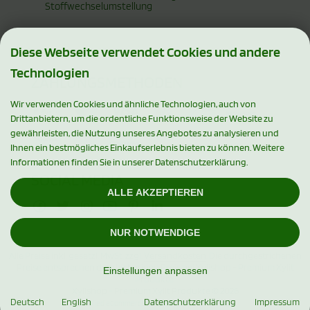
Stoffwechselumstellung
Diese Webseite verwendet Cookies und andere
Technologien
ZAHLUNGSMETHODEN
Wir verwenden Cookies und ähnliche Technologien, auch von
Drittanbietern, um die ordentliche Funktionsweise der Website zu
gewährleisten, die Nutzung unseres Angebotes zu analysieren und
Ihnen ein bestmögliches Einkaufserlebnis bieten zu können. Weitere
Informationen finden Sie in unserer Datenschutzerklärung.
SOCIAL MEDIA
ALLE AKZEPTIEREN
NUR NOTWENDIGE
Alle Preise inkl. gesetzl. MwSt. zzgl.
Versandkosten
. Die durchgestrichenen
Preise entsprechen dem bisherigen Preis bei Xylishop - Premium Xylit
Einstellungen anpassen
Produkte.
Xylishop - Premium Xylit Produkte © 2026
Deutsch
English
Datenschutzerklärung
Impressum
mod
ified eCommerce Shopsoftware © 2009-2026