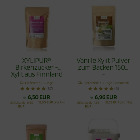
XYLIPUR®
Vanille Xylit Pulver
Birkenzucker -
zum Backen 150g
Xylit aus Finnland
-
500g
Vanillezuckerersatz
Lieferzeit:
1-4 Tage
Lieferzeit:
3-4 Tage (Standard)
(57)
(9)
6,50 EUR
6,96 EUR
ab
ab
13,90 EUR pro 1 kg
53,29 EUR pro 1 kg
Stückpreis
6,95
Stückpreis
7,99
EUR
EUR