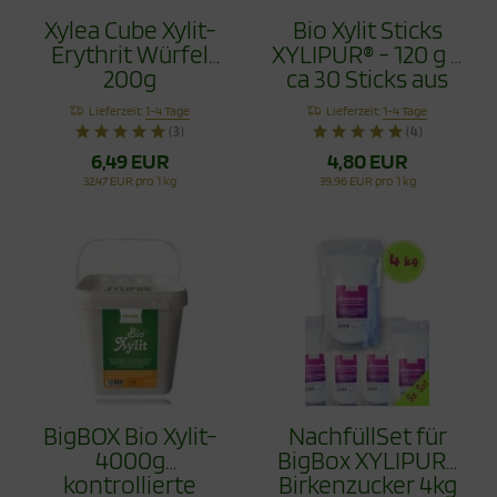
Xylea Cube Xylit-
Bio Xylit Sticks
Erythrit Würfel
XYLIPUR® - 120 g =
200g
ca 30 Sticks aus
kbA biologischem
Lieferzeit:
1-4 Tage
Lieferzeit:
1-4 Tage
Anbau
(3)
(4)
6,49 EUR
4,80 EUR
32,47 EUR pro 1 kg
39,96 EUR pro 1 kg
BigBOX Bio Xylit-
NachfüllSet für
4000g
BigBox XYLIPUR®
kontrollierte
Birkenzucker 4kg