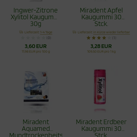
Ingwer-Zitrone
Miradent Apfel
Xylitol Kaugummi
Kaugummi 30
30g
Stck.
Lieferzeit:
1-4 Tage
Lieferzeit:
in Kürze wieder lieferbar
(0)
(1)
3,60 EUR
3,28 EUR
11,98 EUR pro 100 g
109,50 EUR pro 1 kg
Miradent
Miradent Erdbeer
Aquamed
Kaugummi 30
Mundtrockenheitstablette
Stck.