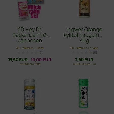
CD Hey Dr.
Ingwer Orange
Backenzahn &
Xylitol Kaugummi
Zähnchen
30g
Erdbeere 30g im
Lieferzeit:
1-4 Tage
Lieferzeit:
1-4 Tage
Set
(0)
(0)
15,50 EUR
10,00 EUR
3,60 EUR
7,14 EUR pro 100g
119,84 EUR pro 1 kg