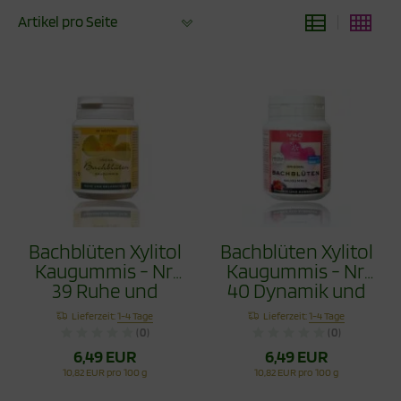
Artikel pro Seite
Bachblüten Xylitol
Bachblüten Xylitol
Kaugummis - Nr.
Kaugummis - Nr.
39 Ruhe und
40 Dynamik und
Gelassenheit 60g
Ausdauer 60g
Lieferzeit:
1-4 Tage
Lieferzeit:
1-4 Tage
(0)
(0)
6,49 EUR
6,49 EUR
10,82 EUR pro 100 g
10,82 EUR pro 100 g