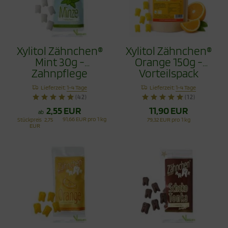
Xylitol Zähnchen®
Xylitol Zähnchen®
Mint 30g -
Orange 150g -
Zahnpflege
Vorteilspack
Bonbons
Lieferzeit:
1-4 Tage
Lieferzeit:
1-4 Tage
(42)
(12)
2,55 EUR
11,90 EUR
ab
91,66 EUR pro 1 kg
Stückpreis
2,75
79,32 EUR pro 1 kg
EUR