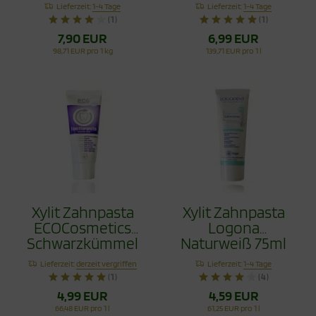
Vorteilspack 80g
Schwarzkümmel
Lieferzeit:
1-4 Tage
Lieferzeit:
1-4 Tage
Fluoridfrei 75ml
(1)
(1)
7,90 EUR
6,99 EUR
98,71 EUR pro 1 kg
139,71 EUR pro 1 l
Xylit Zahnpasta
Xylit Zahnpasta
ECOCosmetics
Logona
Schwarzkümmel
Naturweiß 75ml
Fluoridfrei 75ml
Lieferzeit:
derzeit vergriffen
Lieferzeit:
1-4 Tage
(1)
(4)
4,99 EUR
4,59 EUR
66,48 EUR pro 1 l
61,25 EUR pro 1 l