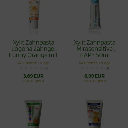
Xylit Zahnpasta
Xylit Zahnpasta
Logona Zahngel
Mirasensitive
Funny Orange mit
HAP+ 50ml
Hydroxyapapitit
Lieferzeit:
1-4 Tage
Lieferzeit:
1-4 Tage
75ml
(0)
(0)
3,69 EUR
6,99 EUR
46,11 EUR pro 1 l
139,71 EUR pro 1 l