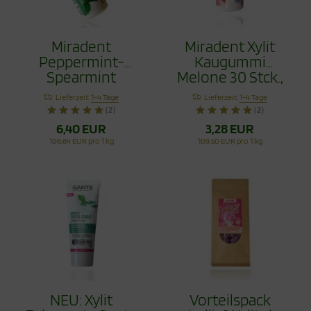
Miradent
Miradent Xylit
Peppermint-
Kaugummi
Spearmint
Melone 30 Stck.,
Kaugummi 2 Set
TIO2frei
Lieferzeit:
1-4 Tage
Lieferzeit:
1-4 Tage
60 Stck.
(2)
(2)
6,40 EUR
3,28 EUR
106,64 EUR pro 1 kg
109,50 EUR pro 1 kg
NEU: Xylit
Vorteilspack