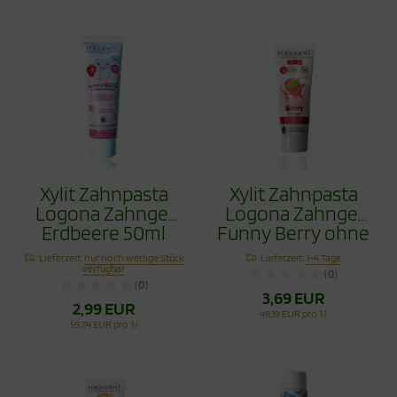
Xylit Zahnpasta
Xylit Zahnpasta
Logona Zahngel
Logona Zahngel
Erdbeere 50ml
Funny Berry ohne
Fluorid 75ml
Lieferzeit:
nur noch wenige Stück
Lieferzeit:
1-4 Tage
verfügbar
(0)
(0)
3,69 EUR
2,99 EUR
49,19 EUR pro 1 l
59,74 EUR pro 1 l