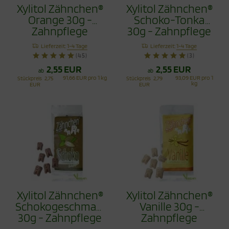
Xylitol Zähnchen®
Xylitol Zähnchen®
Orange 30g -
Schoko-Tonka
Zahnpflege
30g - Zahnpflege
Bonbons
Bonbons
Lieferzeit:
1-4 Tage
Lieferzeit:
1-4 Tage
(45)
(3)
2,55 EUR
2,55 EUR
ab
ab
91,66 EUR pro 1 kg
93,09 EUR pro 1
Stückpreis
2,75
Stückpreis
2,79
kg
EUR
EUR
Xylitol Zähnchen®
Xylitol Zähnchen®
Schokogeschmack
Vanille 30g -
30g - Zahnpflege
Zahnpflege
Bonbons
Bonbons