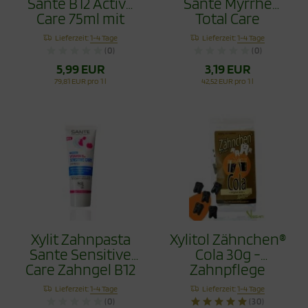
Sante B12 Active
Sante Myrrhe
Care 75ml mit
Total Care
Flourid
Fluoridfrei 75ml
Lieferzeit:
1-4 Tage
Lieferzeit:
1-4 Tage
(0)
(0)
5,99 EUR
3,19 EUR
79,81 EUR pro 1 l
42,52 EUR pro 1 l
Xylit Zahnpasta
Xylitol Zähnchen®
Sante Sensitive
Cola 30g -
Care Zahngel B12
Zahnpflege
75ml ohne Flourid
Bonbons
Lieferzeit:
1-4 Tage
Lieferzeit:
1-4 Tage
(0)
(30)