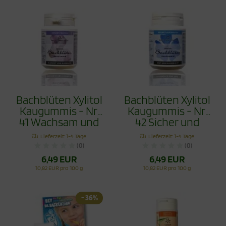
Bachblüten Xylitol
Bachblüten Xylitol
Kaugummis - Nr.
Kaugummis - Nr.
41 Wachsam und
42 Sicher und
Beständig 60g
Überzeugt 60g
Lieferzeit:
1-4 Tage
Lieferzeit:
1-4 Tage
(0)
(0)
6,49 EUR
6,49 EUR
10,82 EUR pro 100 g
10,82 EUR pro 100 g
- 36%