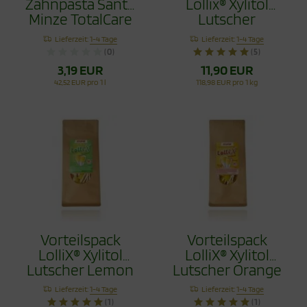
Zahnpasta Sante
Lollix® Xylitol
Minze TotalCare
Lutscher
75ml
Erdbeere 100g
Lieferzeit:
1-4 Tage
Lieferzeit:
1-4 Tage
(0)
(5)
3,19 EUR
11,90 EUR
42,52 EUR pro 1 l
118,98 EUR pro 1 kg
Vorteilspack
Vorteilspack
LolliX® Xylitol
LolliX® Xylitol
Lutscher Lemon
Lutscher Orange
Zitrone 100g
100g
Lieferzeit:
1-4 Tage
Lieferzeit:
1-4 Tage
(1)
(1)