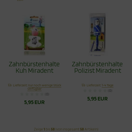
Zahnbürstenhalter
Zahnbürstenhalter
Kuh Miradent
Polizist Miradent
Lieferzeit:
nur noch wenige Stück
Lieferzeit:
1-4 Tage
verfügbar
(0)
(0)
5,95 EUR
5,95 EUR
Zeige
1
bis
58
(von insgesamt
58
Artikeln)