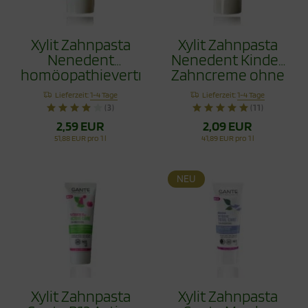
Xylit Zahnpasta
Xylit Zahnpasta
Nenedent
Nenedent Kinder
homöopathieverträglich
Zahncreme ohne
50ml
Fluorid 50ml
Lieferzeit:
1-4 Tage
Lieferzeit:
1-4 Tage
(3)
(11)
2,59 EUR
2,09 EUR
51,88 EUR pro 1 l
41,89 EUR pro 1 l
NEU
Xylit Zahnpasta
Xylit Zahnpasta