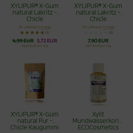
XYLIPUR® X-Gum
XYLIPUR® X-Gum
natural Lakritz -
natural Lakritz -
Chicle
Chicle
Zahnpflegekaugummi
Zahnpflegekaugumm
Lieferzeit:
1-4 Tage
Lieferzeit:
1-4 Tage
40g
80g
(3)
(0)
4,99 EUR
3,72 EUR
7,90 EUR
93,09 EUR pro 1 kg
98,71 EUR pro 1 kg
XYLIPUR® X-Gum
Xylit
natural Pur -
Mundwasserkonzent
Chicle Kaugummi
ECOCosmetics