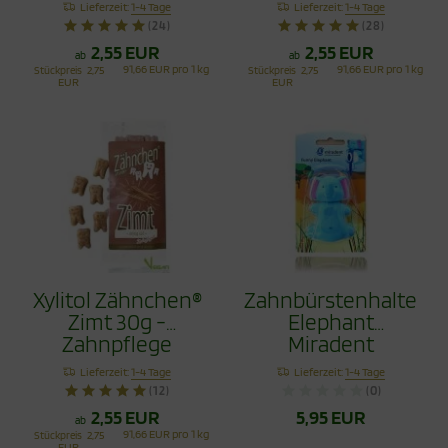
Lieferzeit:
1-4 Tage
Lieferzeit:
1-4 Tage
(24)
(28)
2,55 EUR
2,55 EUR
ab
ab
91,66 EUR pro 1 kg
91,66 EUR pro 1 kg
Stückpreis
2,75
Stückpreis
2,75
EUR
EUR
Xylitol Zähnchen®
Zahnbürstenhalter
Zimt 30g -
Elephant
Zahnpflege
Miradent
Bonbons
Lieferzeit:
1-4 Tage
Lieferzeit:
1-4 Tage
(12)
(0)
2,55 EUR
5,95 EUR
ab
91,66 EUR pro 1 kg
Stückpreis
2,75
EUR