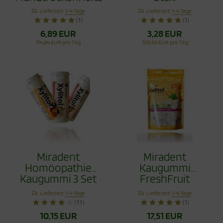
mit Xylit 60g
Lieferzeit:
1-4 Tage
Lieferzeit:
1-4 Tage
(1)
(1)
6,89 EUR
3,28 EUR
114,84 EUR pro 1 kg
109,50 EUR pro 1 kg
Miradent
Miradent
Homöopathie
Kaugummi
Kaugummi 3 Set
FreshFruit
120 Stck.
Nachfüllpack 200
Lieferzeit:
1-4 Tage
Lieferzeit:
1-4 Tage
Stck.
(11)
(1)
10,15 EUR
17,51 EUR