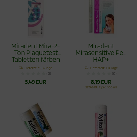
Miradent Mira-2-
Miradent
Ton Plaquetest
Mirasensitive Pen
Tabletten färben
HAP+
Zahnbelege, 6
Lieferzeit:
1-4 Tage
Lieferzeit:
1-4 Tage
Stück
(0)
(0)
5,49 EUR
8,19 EUR
327,49 EUR pro 100 ml