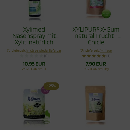
Xylimed
XYLIPUR® X-Gum
Nasenspray mit
natural Frucht -
Xylit, natürlich
Chicle
reinigend, 45ml
Zahnpflegekaugumm
Lieferzeit:
in Kürze wieder lieferbar
Lieferzeit:
1-4 Tage
Vorteilspack 80g
(0)
(1)
10,95 EUR
7,90 EUR
273,70 EUR pro 1 l
98,71 EUR pro 1 kg
- 25%