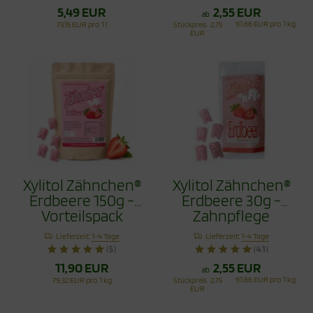
5,49 EUR
2,55 EUR
ab
91,66 EUR pro 1 kg
73,15 EUR pro 1 l
Stückpreis
2,75
EUR
Xylitol Zähnchen®
Xylitol Zähnchen®
Erdbeere 150g -
Erdbeere 30g -
Vorteilspack
Zahnpflege
Bonbons
Lieferzeit:
1-4 Tage
Lieferzeit:
1-4 Tage
(5)
(41)
11,90 EUR
2,55 EUR
ab
91,66 EUR pro 1 kg
79,32 EUR pro 1 kg
Stückpreis
2,75
EUR