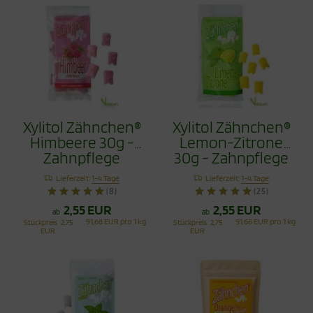
Xylitol Zähnchen®
Xylitol Zähnchen®
Himbeere 30g -
Lemon-Zitrone
Zahnpflege
30g - Zahnpflege
Bonbons
Bonbons
Lieferzeit:
1-4 Tage
Lieferzeit:
1-4 Tage
(8)
(25)
2,55 EUR
2,55 EUR
ab
ab
91,66 EUR pro 1 kg
91,66 EUR pro 1 kg
Stückpreis
2,75
Stückpreis
2,75
EUR
EUR