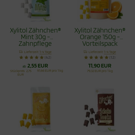
Xylitol Zähnchen®
Xylitol Zähnchen®
Mint 30g -
Orange 150g -
Zahnpflege
Vorteilspack
Bonbons
Lieferzeit:
1-4 Tage
Lieferzeit:
1-4 Tage
(42)
(12)
2,55 EUR
11,90 EUR
ab
91,66 EUR pro 1 kg
Stückpreis
2,75
79,32 EUR pro 1 kg
EUR