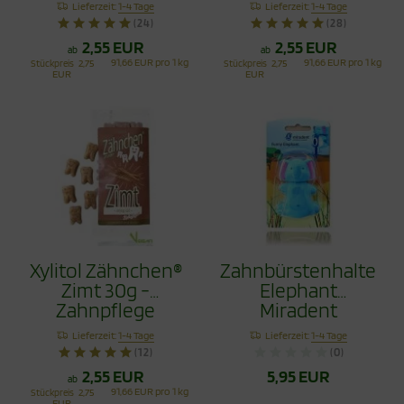
Lieferzeit:
1-4 Tage
Lieferzeit:
1-4 Tage
(24)
(28)
2,55 EUR
2,55 EUR
ab
ab
91,66 EUR pro 1 kg
91,66 EUR pro 1 kg
Stückpreis
2,75
Stückpreis
2,75
EUR
EUR
Xylitol Zähnchen®
Zahnbürstenhalter
Zimt 30g -
Elephant
Zahnpflege
Miradent
Bonbons
Lieferzeit:
1-4 Tage
Lieferzeit:
1-4 Tage
(12)
(0)
2,55 EUR
5,95 EUR
ab
91,66 EUR pro 1 kg
Stückpreis
2,75
EUR