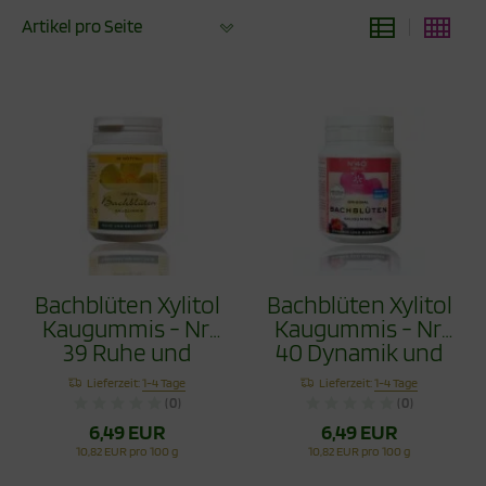
Artikel pro Seite
Bachblüten Xylitol
Bachblüten Xylitol
Kaugummis - Nr.
Kaugummis - Nr.
39 Ruhe und
40 Dynamik und
Gelassenheit 60g
Ausdauer 60g
Lieferzeit:
1-4 Tage
Lieferzeit:
1-4 Tage
(0)
(0)
6,49 EUR
6,49 EUR
10,82 EUR pro 100 g
10,82 EUR pro 100 g