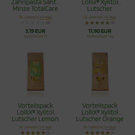
Zahnpasta Sante
Lollix® Xylitol
Minze TotalCare
Lutscher
75ml
Erdbeere 100g
Lieferzeit:
1-4 Tage
Lieferzeit:
1-4 Tage
(0)
(5)
3,19 EUR
11,90 EUR
42,52 EUR pro 1 l
118,98 EUR pro 1 kg
Vorteilspack
Vorteilspack
LolliX® Xylitol
LolliX® Xylitol
Lutscher Lemon
Lutscher Orange
Zitrone 100g
100g
Lieferzeit:
1-4 Tage
Lieferzeit:
1-4 Tage
(1)
(1)