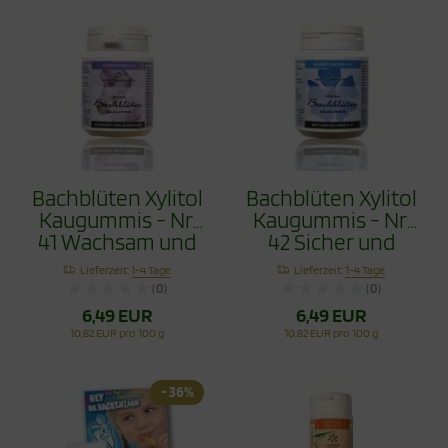
Bachblüten Xylitol
Bachblüten Xylitol
Kaugummis - Nr.
Kaugummis - Nr.
41 Wachsam und
42 Sicher und
Beständig 60g
Überzeugt 60g
Lieferzeit:
1-4 Tage
Lieferzeit:
1-4 Tage
(0)
(0)
6,49 EUR
6,49 EUR
10,82 EUR pro 100 g
10,82 EUR pro 100 g
- 36%