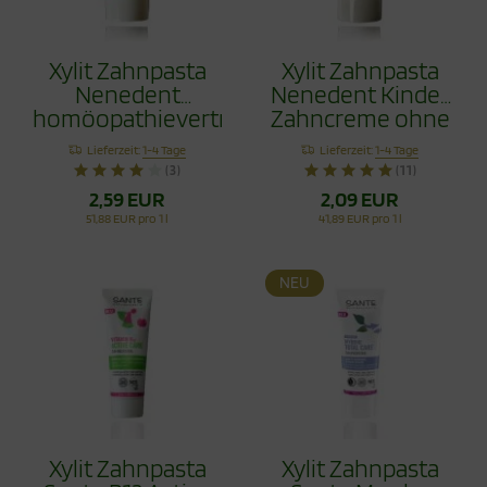
Xylit Zahnpasta
Xylit Zahnpasta
Nenedent
Nenedent Kinder
homöopathieverträglich
Zahncreme ohne
50ml
Fluorid 50ml
Lieferzeit:
1-4 Tage
Lieferzeit:
1-4 Tage
(3)
(11)
2,59 EUR
2,09 EUR
51,88 EUR pro 1 l
41,89 EUR pro 1 l
NEU
Xylit Zahnpasta
Xylit Zahnpasta