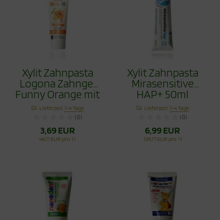
Xylit Zahnpasta
Xylit Zahnpasta
Logona Zahngel
Mirasensitive
Funny Orange mit
HAP+ 50ml
Hydroxyapapitit
Lieferzeit:
1-4 Tage
Lieferzeit:
1-4 Tage
75ml
(0)
(0)
3,69 EUR
6,99 EUR
46,11 EUR pro 1 l
139,71 EUR pro 1 l