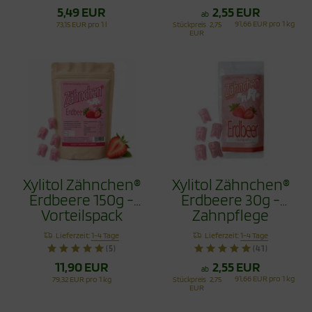
5,49 EUR
2,55 EUR
ab
91,66 EUR pro 1 kg
73,15 EUR pro 1 l
Stückpreis
2,75
EUR
Xylitol Zähnchen®
Xylitol Zähnchen®
Erdbeere 150g -
Erdbeere 30g -
Vorteilspack
Zahnpflege
Bonbons
Lieferzeit:
1-4 Tage
Lieferzeit:
1-4 Tage
(5)
(41)
11,90 EUR
2,55 EUR
ab
91,66 EUR pro 1 kg
79,32 EUR pro 1 kg
Stückpreis
2,75
EUR