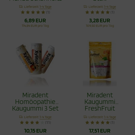
mit Xylit 60g
Lieferzeit:
1-4 Tage
Lieferzeit:
1-4 Tage
(1)
(1)
6,89 EUR
3,28 EUR
114,84 EUR pro 1 kg
109,50 EUR pro 1 kg
Miradent
Miradent
Homöopathie
Kaugummi
Kaugummi 3 Set
FreshFruit
120 Stck.
Nachfüllpack 200
Lieferzeit:
1-4 Tage
Lieferzeit:
1-4 Tage
Stck.
(11)
(1)
10,15 EUR
17,51 EUR