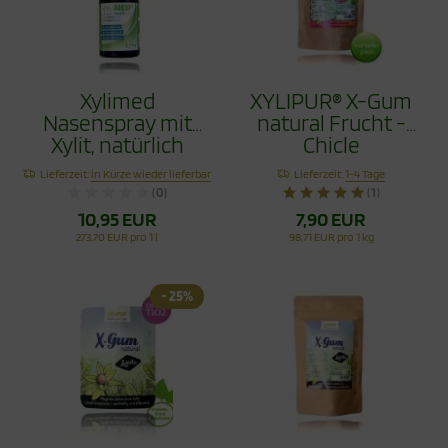
Xylimed
XYLIPUR® X-Gum
Nasenspray mit
natural Frucht -
Xylit, natürlich
Chicle
reinigend, 45ml
Zahnpflegekaugumm
Lieferzeit:
in Kürze wieder lieferbar
Lieferzeit:
1-4 Tage
Vorteilspack 80g
(0)
(1)
10,95 EUR
7,90 EUR
273,70 EUR pro 1 l
98,71 EUR pro 1 kg
- 25%