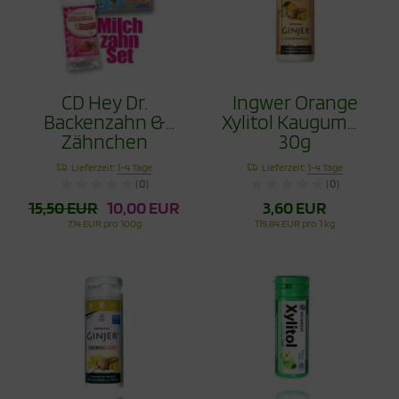
CD Hey Dr.
Ingwer Orange
Backenzahn &
Xylitol Kaugummi
Zähnchen
30g
Erdbeere 30g im
Lieferzeit:
1-4 Tage
Lieferzeit:
1-4 Tage
Set
(0)
(0)
15,50 EUR
10,00 EUR
3,60 EUR
7,14 EUR pro 100g
119,84 EUR pro 1 kg