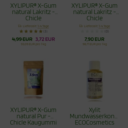
XYLIPUR® X-Gum
XYLIPUR® X-Gum
natural Lakritz -
natural Lakritz -
Chicle
Chicle
Zahnpflegekaugummi
Zahnpflegekaugumm
Lieferzeit:
1-4 Tage
Lieferzeit:
1-4 Tage
40g
80g
(3)
(0)
4,99 EUR
3,72 EUR
7,90 EUR
93,09 EUR pro 1 kg
98,71 EUR pro 1 kg
XYLIPUR® X-Gum
Xylit
natural Pur -
Mundwasserkonzent
Chicle Kaugummi
ECOCosmetics