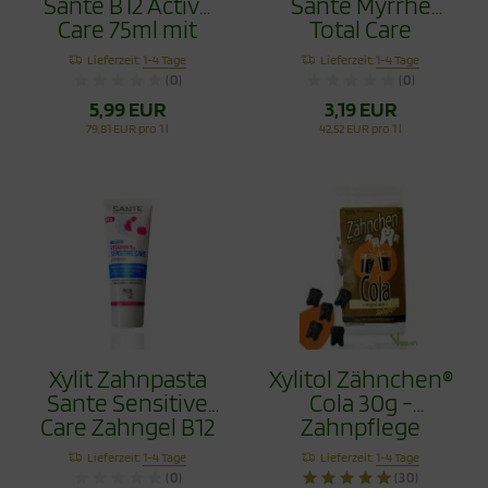
Sante B12 Active
Sante Myrrhe
Care 75ml mit
Total Care
Flourid
Fluoridfrei 75ml
Lieferzeit:
1-4 Tage
Lieferzeit:
1-4 Tage
(0)
(0)
5,99 EUR
3,19 EUR
79,81 EUR pro 1 l
42,52 EUR pro 1 l
Xylit Zahnpasta
Xylitol Zähnchen®
Sante Sensitive
Cola 30g -
Care Zahngel B12
Zahnpflege
75ml ohne Flourid
Bonbons
Lieferzeit:
1-4 Tage
Lieferzeit:
1-4 Tage
(0)
(30)