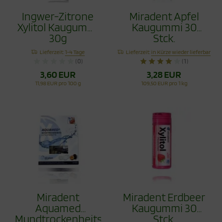
Ingwer-Zitrone
Miradent Apfel
Xylitol Kaugummi
Kaugummi 30
30g
Stck.
Lieferzeit:
1-4 Tage
Lieferzeit:
in Kürze wieder lieferbar
(0)
(1)
3,60 EUR
3,28 EUR
11,98 EUR pro 100 g
109,50 EUR pro 1 kg
Miradent
Miradent Erdbeer
Aquamed
Kaugummi 30
Mundtrockenheitstablette
Stck.