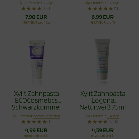
Vorteilspack 80g
Schwarzkümmel
Lieferzeit:
1-4 Tage
Lieferzeit:
1-4 Tage
Fluoridfrei 75ml
(1)
(1)
7,90 EUR
6,99 EUR
98,71 EUR pro 1 kg
139,71 EUR pro 1 l
Xylit Zahnpasta
Xylit Zahnpasta
ECOCosmetics
Logona
Schwarzkümmel
Naturweiß 75ml
Fluoridfrei 75ml
Lieferzeit:
derzeit vergriffen
Lieferzeit:
1-4 Tage
(1)
(4)
4,99 EUR
4,59 EUR
66,48 EUR pro 1 l
61,25 EUR pro 1 l