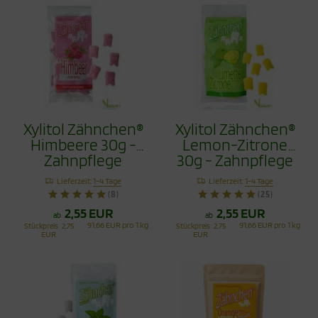
Xylitol Zähnchen®
Xylitol Zähnchen®
Himbeere 30g -
Lemon-Zitrone
Zahnpflege
30g - Zahnpflege
Bonbons
Bonbons
Lieferzeit:
1-4 Tage
Lieferzeit:
1-4 Tage
(8)
(25)
2,55 EUR
2,55 EUR
ab
ab
91,66 EUR pro 1 kg
91,66 EUR pro 1 kg
Stückpreis
2,75
Stückpreis
2,75
EUR
EUR