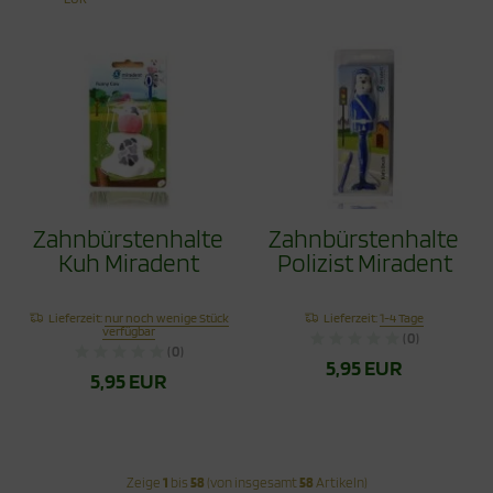
Zahnbürstenhalter
Zahnbürstenhalter
Kuh Miradent
Polizist Miradent
Lieferzeit:
nur noch wenige Stück
Lieferzeit:
1-4 Tage
verfügbar
(0)
(0)
5,95 EUR
5,95 EUR
Zeige
1
bis
58
(von insgesamt
58
Artikeln)