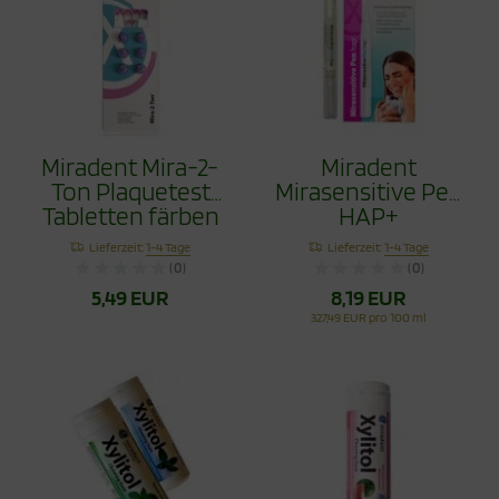
Miradent Mira-2-
Miradent
Ton Plaquetest
Mirasensitive Pen
Tabletten färben
HAP+
Zahnbelege, 6
Lieferzeit:
1-4 Tage
Lieferzeit:
1-4 Tage
Stück
(0)
(0)
5,49 EUR
8,19 EUR
327,49 EUR pro 100 ml