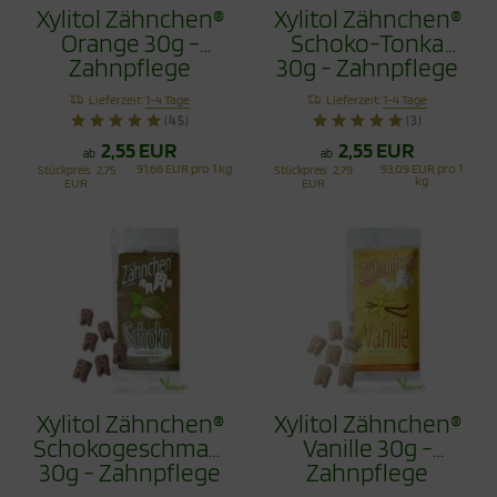
Xylitol Zähnchen®
Xylitol Zähnchen®
Orange 30g -
Schoko-Tonka
Zahnpflege
30g - Zahnpflege
Bonbons
Bonbons
Lieferzeit:
1-4 Tage
Lieferzeit:
1-4 Tage
(45)
(3)
2,55 EUR
2,55 EUR
ab
ab
91,66 EUR pro 1 kg
93,09 EUR pro 1
Stückpreis
2,75
Stückpreis
2,79
kg
EUR
EUR
Xylitol Zähnchen®
Xylitol Zähnchen®
Schokogeschmack
Vanille 30g -
30g - Zahnpflege
Zahnpflege
Bonbons
Bonbons