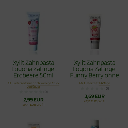
Xylit Zahnpasta
Xylit Zahnpasta
Logona Zahngel
Logona Zahngel
Erdbeere 50ml
Funny Berry ohne
Fluorid 75ml
Lieferzeit:
nur noch wenige Stück
Lieferzeit:
1-4 Tage
verfügbar
(0)
(0)
3,69 EUR
2,99 EUR
49,19 EUR pro 1 l
59,74 EUR pro 1 l