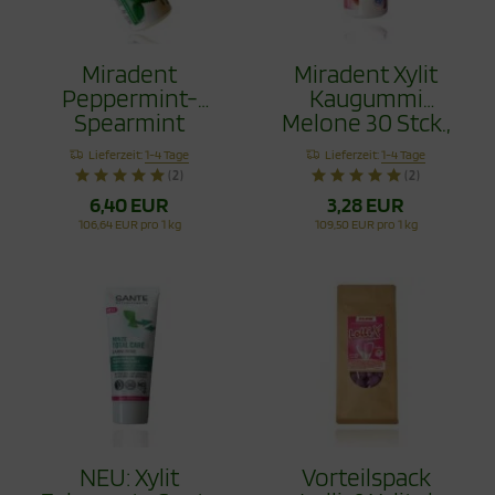
Miradent
Miradent Xylit
Peppermint-
Kaugummi
Spearmint
Melone 30 Stck.,
Kaugummi 2 Set
TIO2frei
Lieferzeit:
1-4 Tage
Lieferzeit:
1-4 Tage
60 Stck.
(2)
(2)
6,40 EUR
3,28 EUR
106,64 EUR pro 1 kg
109,50 EUR pro 1 kg
NEU: Xylit
Vorteilspack