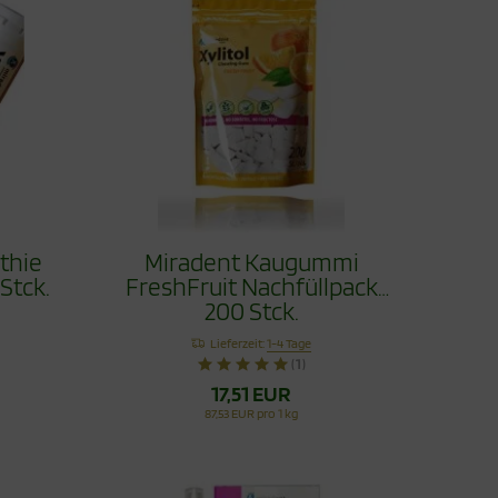
thie
Miradent Kaugummi
Stck.
FreshFruit Nachfüllpack
200 Stck.
Lieferzeit:
1-4 Tage
(1)
17,51 EUR
87,53 EUR pro 1 kg