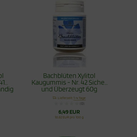
ol
Bachblüten Xylitol
41
Kaugummis - Nr. 42 Sicher
ndig
und Überzeugt 60g
Lieferzeit:
1-4 Tage
(0)
6,49 EUR
10,82 EUR pro 100 g