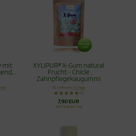
 mit
XYLIPUR® X-Gum natural
gend,
Frucht - Chicle
Zahnpflegekaugummi
Vorteilspack 80g
erbar
Lieferzeit:
1-4 Tage
(1)
7,90 EUR
98,71 EUR pro 1 kg