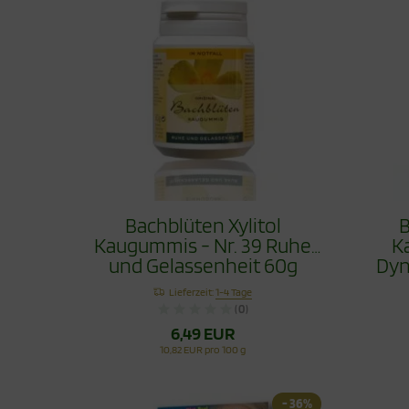
Bachblüten Xylitol
B
Kaugummis - Nr. 39 Ruhe
K
und Gelassenheit 60g
Dyn
Lieferzeit:
1-4 Tage
(0)
6,49 EUR
10,82 EUR pro 100 g
- 36%