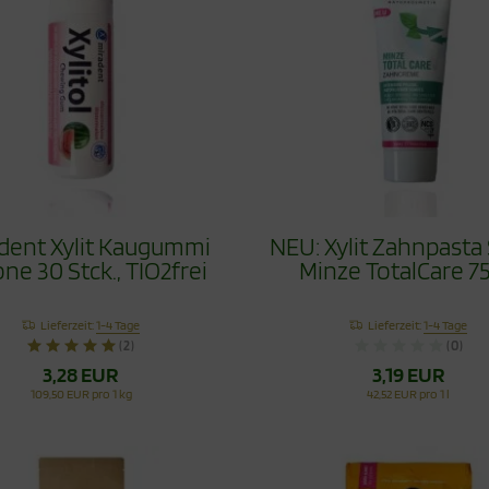
dent Xylit Kaugummi
NEU: Xylit Zahnpasta
ne 30 Stck., TIO2frei
Minze TotalCare 7
Lieferzeit:
1-4 Tage
Lieferzeit:
1-4 Tage
(2)
(0)
3,28 EUR
3,19 EUR
109,50 EUR pro 1 kg
42,52 EUR pro 1 l