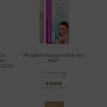
Ton
Miradent Mirasensitive Pen
ten
HAP+
 Stück
Lieferzeit:
1-4 Tage
(0)
8,19 EUR
327,49 EUR pro 100 ml