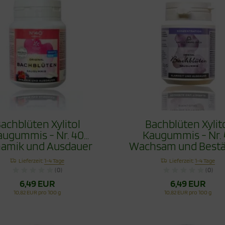
achblüten Xylitol
Bachblüten Xylit
augummis - Nr. 40
Kaugummis - Nr. 
amik und Ausdauer
Wachsam und Bestä
60g
60g
Lieferzeit:
1-4 Tage
Lieferzeit:
1-4 Tage
(0)
(0)
6,49 EUR
6,49 EUR
10,82 EUR pro 100 g
10,82 EUR pro 100 g