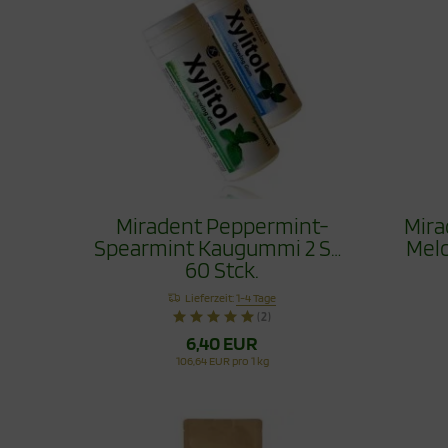
Miradent Peppermint-
Mira
Spearmint Kaugummi 2 Set
Melo
60 Stck.
Lieferzeit:
1-4 Tage
(2)
6,40 EUR
106,64 EUR pro 1 kg