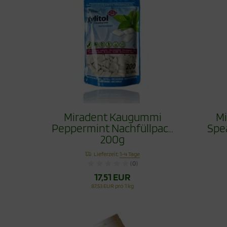
Miradent Kaugummi
M
Peppermint Nachfüllpack
Spe
200g
Lieferzeit:
1-4 Tage
(0)
17,51 EUR
87,53 EUR pro 1 kg