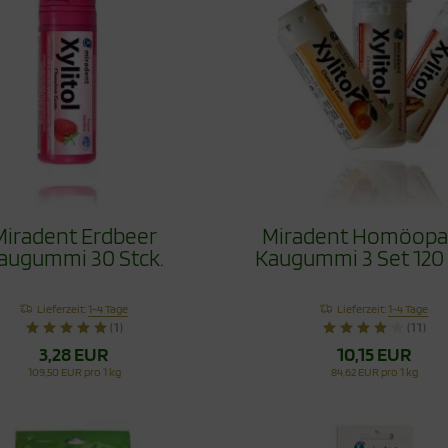
Miradent Erdbeer
Miradent Homöopa
augummi 30 Stck.
Kaugummi 3 Set 120 
Lieferzeit:
1-4 Tage
Lieferzeit:
1-4 Tage
(1)
(11)
3,28 EUR
10,15 EUR
109,50 EUR pro 1 kg
84,62 EUR pro 1 kg