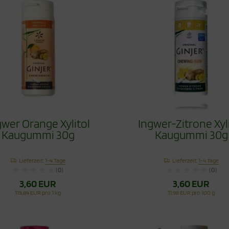
gwer Orange Xylitol
Ingwer-Zitrone Xyl
Kaugummi 30g
Kaugummi 30g
Lieferzeit:
1-4 Tage
Lieferzeit:
1-4 Tage
(0)
(0)
3,60 EUR
3,60 EUR
119,84 EUR pro 1 kg
11,98 EUR pro 100 g