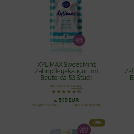
XYLIMAX Sweet Mint
Zahnpflegekaugummi
Za
Beutel ca. 53 Stück
B
Lieferzeit:
1-4 Tage
(5)
5,19 EUR
ab
67,41 EUR pro 1 kg
Stückpreis
5,39 EUR
- 25%