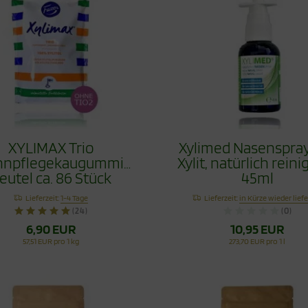
XYLIMAX Trio
Xylimed Nasenspray
hnpflegekaugummi
Xylit, natürlich reini
eutel ca. 86 Stück
45ml
Lieferzeit:
1-4 Tage
Lieferzeit:
in Kürze wieder lief
(24)
(0)
6,90 EUR
10,95 EUR
57,51 EUR pro 1 kg
273,70 EUR pro 1 l