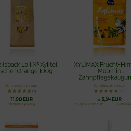
ilspack LolliX® Xylitol
XYLIMAX Frucht-Hi
tscher Orange 100g
Moomin
Zahnpflegekaugu
100g
Lieferzeit:
1-4 Tage
Lieferzeit:
1-4 Tage
(1)
(13)
11,90 EUR
5,34 EUR
ab
58,96 EUR
118,98 EUR pro 1 kg
Stückpreis
5,90 EUR