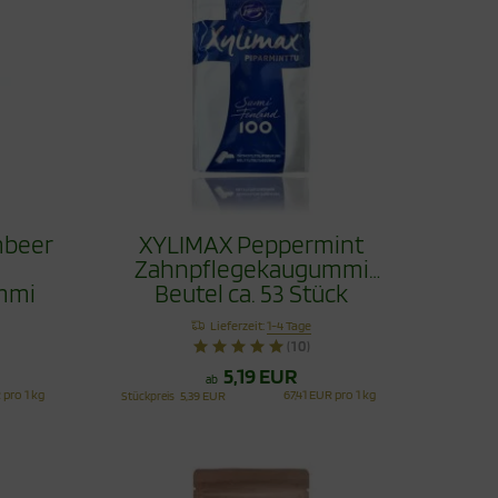
mbeer
XYLIMAX Peppermint
Zahnpflegekaugummi
mmi
Beutel ca. 53 Stück
Lieferzeit:
1-4 Tage
(10)
5,19 EUR
ab
 pro 1 kg
67,41 EUR pro 1 kg
Stückpreis
5,39 EUR