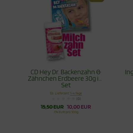
CD Hey Dr. Backenzahn &
In
Zähnchen Erdbeere 30g im
Set
Lieferzeit:
1-4 Tage
(0)
15,50 EUR
10,00 EUR
7,14 EUR pro 100g