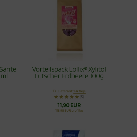
 Sante
Vorteilspack Lollix® Xylitol
5ml
Lutscher Erdbeere 100g
Lieferzeit:
1-4 Tage
(5)
11,90 EUR
118,98 EUR pro 1 kg