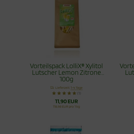
Vorteilspack LolliX® Xylitol
Vorte
Lutscher Lemon Zitrone
Lu
100g
Lieferzeit:
1-4 Tage
(1)
11,90 EUR
118,98 EUR pro 1 kg