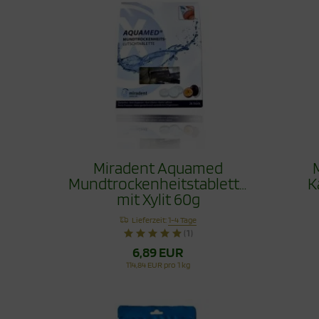
Miradent Aquamed
Mundtrockenheitstablette
K
mit Xylit 60g
Lieferzeit:
1-4 Tage
(1)
6,89 EUR
114,84 EUR pro 1 kg