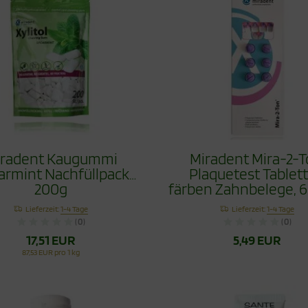
iradent Kaugummi
Miradent Mira-2-
armint Nachfüllpack
Plaquetest Tablet
200g
färben Zahnbelege, 6
Lieferzeit:
1-4 Tage
Lieferzeit:
1-4 Tage
(0)
(0)
17,51 EUR
5,49 EUR
87,53 EUR pro 1 kg