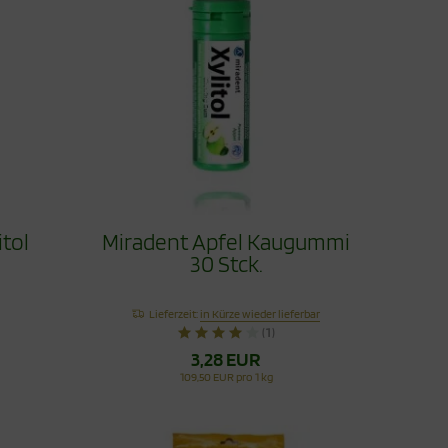
itol
Miradent Apfel Kaugummi
30 Stck.
Lieferzeit:
in Kürze wieder lieferbar
(1)
3,28 EUR
109,50 EUR pro 1 kg