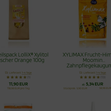
ilspack LolliX® Xylitol
XYLIMAX Frucht-Hi
tscher Orange 100g
Moomin
Zahnpflegekaugu
100g
Lieferzeit:
1-4 Tage
Lieferzeit:
1-4 Tage
(1)
(13)
11,90 EUR
5,34 EUR
ab
58,96 EUR
118,98 EUR pro 1 kg
Stückpreis
5,90 EUR