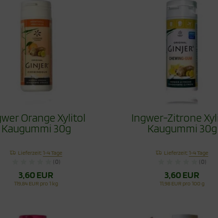
gwer Orange Xylitol
Ingwer-Zitrone Xyl
Kaugummi 30g
Kaugummi 30g
Lieferzeit:
1-4 Tage
Lieferzeit:
1-4 Tage
(0)
(0)
3,60 EUR
3,60 EUR
119,84 EUR pro 1 kg
11,98 EUR pro 100 g