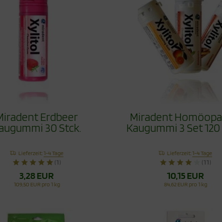
Miradent Erdbeer
Miradent Homöopa
augummi 30 Stck.
Kaugummi 3 Set 120 
Lieferzeit:
1-4 Tage
Lieferzeit:
1-4 Tage
(1)
(11)
3,28 EUR
10,15 EUR
109,50 EUR pro 1 kg
84,62 EUR pro 1 kg