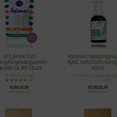
XYLIMAX Trio
Xylimed Nasenspray
hnpflegekaugummi
Xylit, natürlich reini
eutel ca. 86 Stück
45ml
Lieferzeit:
1-4 Tage
Lieferzeit:
in Kürze wieder lief
(24)
(0)
6,90 EUR
10,95 EUR
57,51 EUR pro 1 kg
273,70 EUR pro 1 l