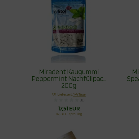
Miradent Kaugummi
M
Peppermint Nachfüllpack
Spe
200g
Lieferzeit:
1-4 Tage
(0)
17,51 EUR
87,53 EUR pro 1 kg