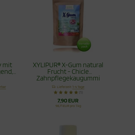
 mit
XYLIPUR® X-Gum natural
gend,
Frucht - Chicle
Zahnpflegekaugummi
Vorteilspack 80g
erbar
Lieferzeit:
1-4 Tage
(1)
7,90 EUR
98,71 EUR pro 1 kg