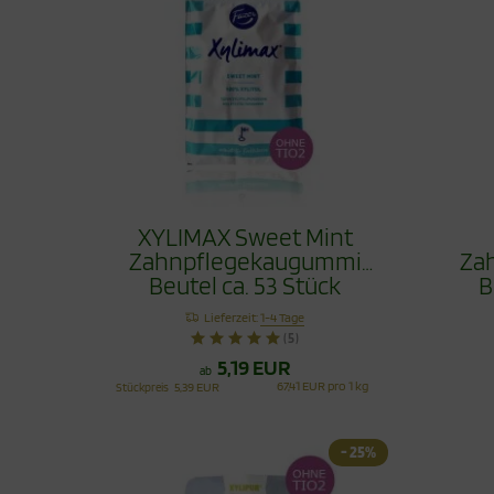
XYLIMAX Sweet Mint
Zahnpflegekaugummi
Za
Beutel ca. 53 Stück
B
Lieferzeit:
1-4 Tage
(5)
5,19 EUR
ab
67,41 EUR pro 1 kg
Stückpreis
5,39 EUR
- 25%