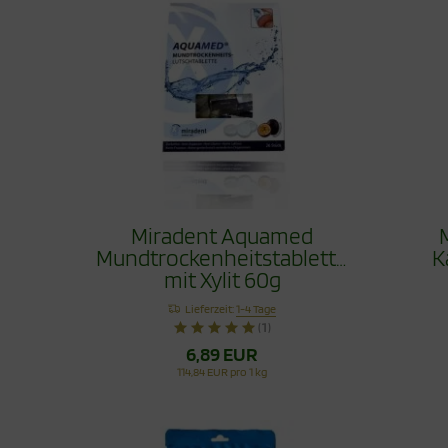
Miradent Aquamed
Mundtrockenheitstablette
K
mit Xylit 60g
Lieferzeit:
1-4 Tage
(1)
6,89 EUR
114,84 EUR pro 1 kg