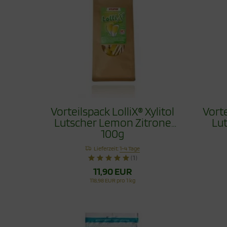
Vorteilspack LolliX® Xylitol
Vorte
Lutscher Lemon Zitrone
Lu
100g
Lieferzeit:
1-4 Tage
(1)
11,90 EUR
118,98 EUR pro 1 kg