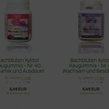
achblüten Xylitol
Bachblüten Xylit
augummis - Nr. 40
Kaugummis - Nr. 
amik und Ausdauer
Wachsam und Bestä
60g
60g
Lieferzeit:
1-4 Tage
Lieferzeit:
1-4 Tage
(0)
(0)
6,49 EUR
6,49 EUR
10,82 EUR pro 100 g
10,82 EUR pro 100 g