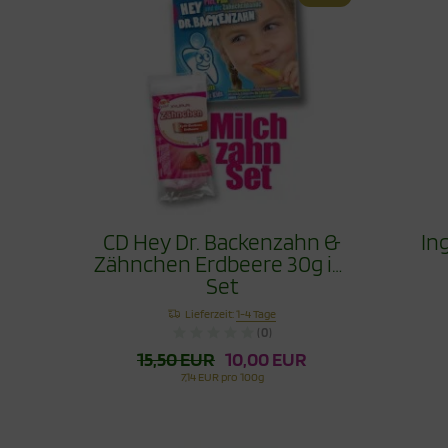
CD Hey Dr. Backenzahn &
In
Zähnchen Erdbeere 30g im
Set
Lieferzeit:
1-4 Tage
(0)
15,50 EUR
10,00 EUR
7,14 EUR pro 100g