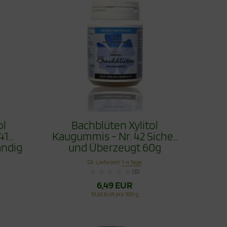
ol
Bachblüten Xylitol
41
Kaugummis - Nr. 42 Sicher
ndig
und Überzeugt 60g
Lieferzeit:
1-4 Tage
(0)
6,49 EUR
10,82 EUR pro 100 g