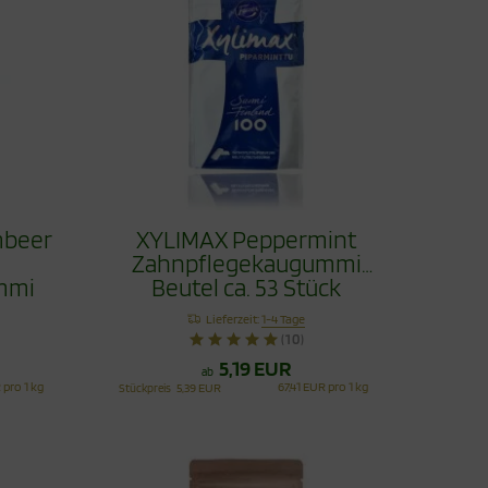
mbeer
XYLIMAX Peppermint
Zahnpflegekaugummi
mmi
Beutel ca. 53 Stück
Lieferzeit:
1-4 Tage
(10)
5,19 EUR
ab
 pro 1 kg
67,41 EUR pro 1 kg
Stückpreis
5,39 EUR