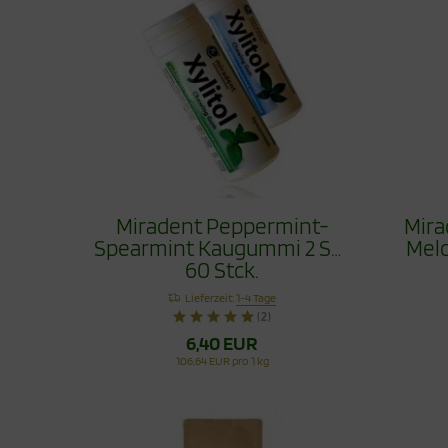
Miradent Peppermint-
Mira
Spearmint Kaugummi 2 Set
Melo
60 Stck.
Lieferzeit:
1-4 Tage
(2)
6,40 EUR
106,64 EUR pro 1 kg