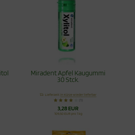
itol
Miradent Apfel Kaugummi
30 Stck.
Lieferzeit:
in Kürze wieder lieferbar
(1)
3,28 EUR
109,50 EUR pro 1 kg