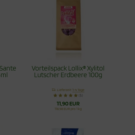
 Sante
Vorteilspack Lollix® Xylitol
5ml
Lutscher Erdbeere 100g
Lieferzeit:
1-4 Tage
(5)
11,90 EUR
118,98 EUR pro 1 kg