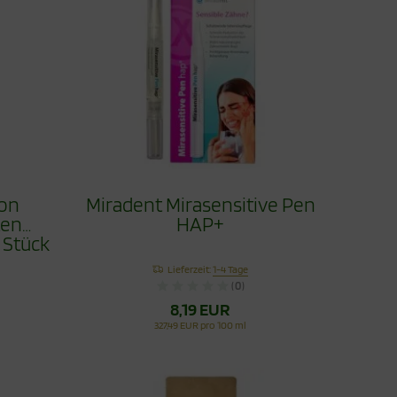
Ton
Miradent Mirasensitive Pen
ten
HAP+
 Stück
Lieferzeit:
1-4 Tage
(0)
8,19 EUR
327,49 EUR pro 100 ml