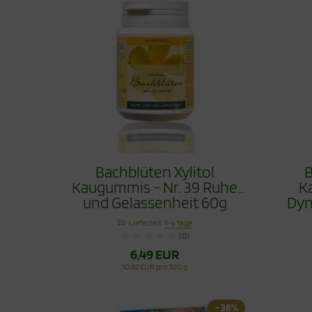
Bachblüten Xylitol
B
Kaugummis - Nr. 39 Ruhe
K
und Gelassenheit 60g
Dyn
Lieferzeit:
1-4 Tage
(0)
6,49 EUR
10,82 EUR pro 100 g
- 36%