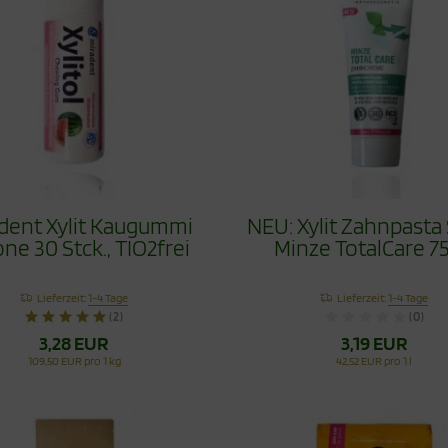
dent Xylit Kaugummi
NEU: Xylit Zahnpasta
ne 30 Stck., TIO2frei
Minze TotalCare 7
Lieferzeit:
1-4 Tage
Lieferzeit:
1-4 Tage
(2)
(0)
3,28 EUR
3,19 EUR
109,50 EUR pro 1 kg
42,52 EUR pro 1 l