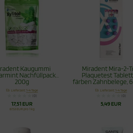
iradent Kaugummi
Miradent Mira-2-
armint Nachfüllpack
Plaquetest Tablet
200g
färben Zahnbelege, 6
Lieferzeit:
1-4 Tage
Lieferzeit:
1-4 Tage
(0)
(0)
17,51 EUR
5,49 EUR
87,53 EUR pro 1 kg