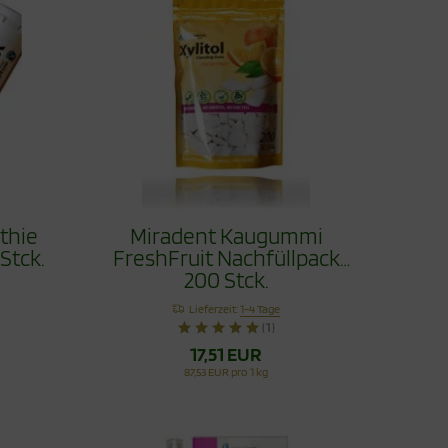
thie
Miradent Kaugummi
Stck.
FreshFruit Nachfüllpack
200 Stck.
Lieferzeit:
1-4 Tage
(1)
17,51 EUR
87,53 EUR pro 1 kg