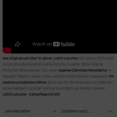
Das
Original seit über 15 Jahren
:
LolliX Lutscher
mit nahezu 100% Xylit
Anteil ohne Bindemittel und künstliche Zusätze. 100% Original
finnischer Birkenzucker. Aus unser
eigenen Zähnchen Manufaktur
in
Maisach / Bayern. Vegan, lecker und für Kindermünder angepasst.
Für
saubere und glattere Zähne
. Als Ersatz für die besonders schädlichen
zuckerhaltigen Lutscher sind sie besonders bei Kindern beliebt.
LolliX Lutscher - Zahnpflege mit Stil
.
Alle Hersteller
Sortieren nach ...