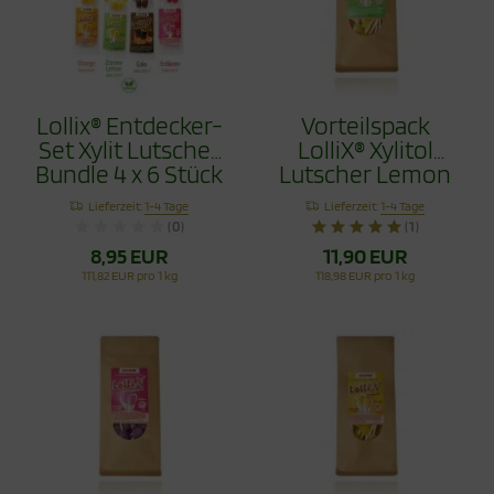
Lollix® Entdecker-
Vorteilspack
Set Xylit Lutscher
LolliX® Xylitol
Bundle 4 x 6 Stück
Lutscher Lemon
- Zahnpflege mit
Zitrone 100g
Lieferzeit:
1-4 Tage
Lieferzeit:
1-4 Tage
Stil
(0)
(1)
8,95 EUR
11,90 EUR
111,82 EUR pro 1 kg
118,98 EUR pro 1 kg