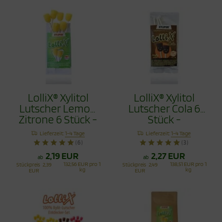
LolliX® Xylitol
LolliX® Xylitol
Lutscher Lemon
Lutscher Cola 6
Zitrone 6 Stück -
Stück -
Zahnpflege mit
Zahnpflege mit
Lieferzeit:
1-4 Tage
Lieferzeit:
1-4 Tage
Stil
Stil
(6)
(3)
2,19 EUR
2,27 EUR
ab
ab
132,56 EUR pro 1
138,51 EUR pro 1
Stückpreis
2,39
Stückpreis
2,49
kg
kg
EUR
EUR