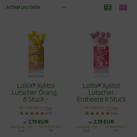
Artikel pro Seite
LolliX® Xylitol
Lollix® Xylitol
Lutscher Orange
Lutscher
6 Stück -
Erdbeere 6 Stück
Zahnpflege mit
- Zahnpflege mit
Lieferzeit:
1-4 Tage
Lieferzeit:
1-4 Tage
Stil
Stil
(28)
(45)
2,19 EUR
2,19 EUR
ab
ab
132,56 EUR pro 1
132,56 EUR pro 1
Stückpreis
2,39
Stückpreis
2,39
kg
kg
EUR
EUR