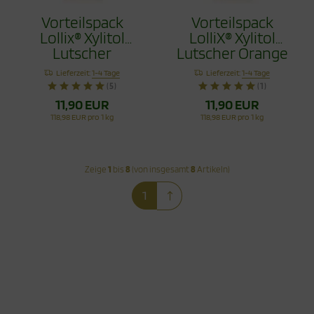
Vorteilspack
Vorteilspack
Lollix® Xylitol
LolliX® Xylitol
Lutscher
Lutscher Orange
Erdbeere 100g
100g
Lieferzeit:
1-4 Tage
Lieferzeit:
1-4 Tage
(5)
(1)
11,90 EUR
11,90 EUR
118,98 EUR pro 1 kg
118,98 EUR pro 1 kg
Zeige
1
bis
8
(von insgesamt
8
Artikeln)
1