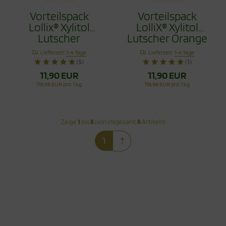
Vorteilspack
Vorteilspack
Lollix® Xylitol
LolliX® Xylitol
Lutscher
Lutscher Orange
Erdbeere 100g
100g
Lieferzeit:
1-4 Tage
Lieferzeit:
1-4 Tage
(5)
(1)
11,90 EUR
11,90 EUR
118,98 EUR pro 1 kg
118,98 EUR pro 1 kg
Zeige
1
bis
8
(von insgesamt
8
Artikeln)
1