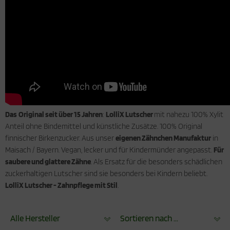
Das
Original seit über 15 Jahren
:
LolliX Lutscher
mit nahezu 100% Xylit
Anteil ohne Bindemittel und künstliche Zusätze. 100% Original
finnischer Birkenzucker. Aus unser
eigenen Zähnchen Manufaktur
in
Maisach / Bayern. Vegan, lecker und für Kindermünder angepasst.
Für
saubere und glattere Zähne
. Als Ersatz für die besonders schädlichen
zuckerhaltigen Lutscher sind sie besonders bei Kindern beliebt.
LolliX Lutscher - Zahnpflege mit Stil
.
Alle Hersteller
Sortieren nach ...