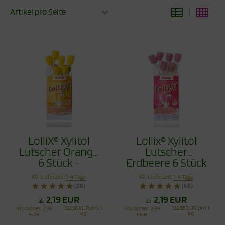
Artikel pro Seite
LolliX® Xylitol
Lollix® Xylitol
Lutscher Orange
Lutscher
6 Stück -
Erdbeere 6 Stück
Zahnpflege mit
- Zahnpflege mit
Lieferzeit:
1-4 Tage
Lieferzeit:
1-4 Tage
Stil
Stil
(28)
(45)
2,19 EUR
2,19 EUR
ab
ab
132,56 EUR pro 1
132,56 EUR pro 1
Stückpreis
2,39
Stückpreis
2,39
kg
kg
EUR
EUR