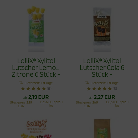
LolliX® Xylitol
LolliX® Xylitol
Lutscher Lemon
Lutscher Cola 6
Zitrone 6 Stück -
Stück -
Zahnpflege mit
Zahnpflege mit
Lieferzeit:
1-4 Tage
Lieferzeit:
1-4 Tage
Stil
Stil
(6)
(3)
2,19 EUR
2,27 EUR
ab
ab
132,56 EUR pro 1
138,51 EUR pro 1
Stückpreis
2,39
Stückpreis
2,49
kg
kg
EUR
EUR