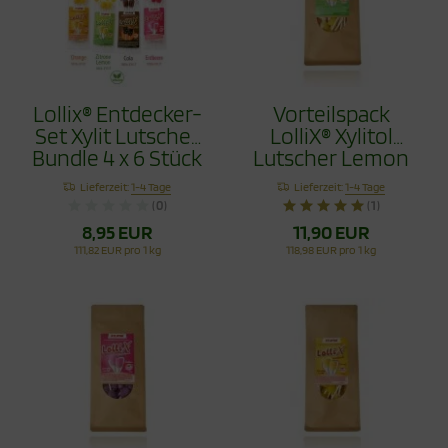
Lollix® Entdecker-
Vorteilspack
Set Xylit Lutscher
LolliX® Xylitol
Bundle 4 x 6 Stück
Lutscher Lemon
- Zahnpflege mit
Zitrone 100g
Lieferzeit:
1-4 Tage
Lieferzeit:
1-4 Tage
Stil
(0)
(1)
8,95 EUR
11,90 EUR
111,82 EUR pro 1 kg
118,98 EUR pro 1 kg