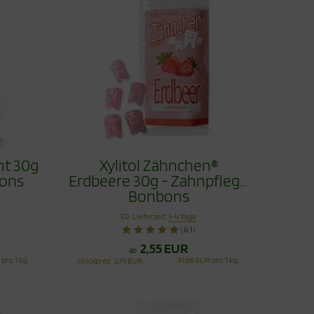
mt 30g
Xylitol Zähnchen®
bons
Erdbeere 30g - Zahnpflege
Bonbons
Lieferzeit:
1-4 Tage
(41)
2,55 EUR
ab
 pro 1 kg
91,66 EUR pro 1 kg
Stückpreis
2,75 EUR