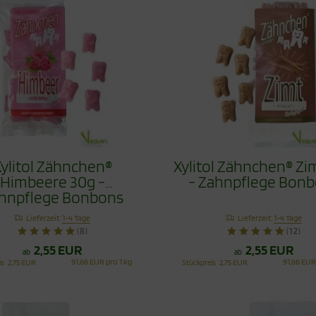
ylitol Zähnchen®
Xylitol Zähnchen® Zi
Himbeere 30g -
- Zahnpflege Bon
hnpflege Bonbons
Lieferzeit:
1-4 Tage
Lieferzeit:
1-4 Tage
(8)
(12)
2,55 EUR
2,55 EUR
ab
ab
91,66 EUR pro 1 kg
91,66 EUR
is
2,75 EUR
Stückpreis
2,75 EUR