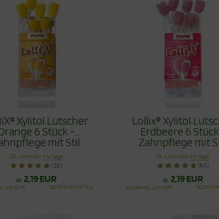
liX® Xylitol Lutscher
Lollix® Xylitol Luts
Orange 6 Stück -
Erdbeere 6 Stück
ahnpflege mit Stil
Zahnpflege mit St
Lieferzeit:
1-4 Tage
Lieferzeit:
1-4 Tage
(28)
(45)
2,19 EUR
2,19 EUR
ab
ab
132,56 EUR pro 1 kg
132,56 EUR
is
2,39 EUR
Stückpreis
2,39 EUR