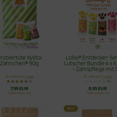
robiertüte Xylitol
Lollix® Entdecker-Set
Zähnchen® 90g
Lutscher Bundle 4 x 6
- Zahnpflege mit S
Lieferzeit:
1-4 Tage
Lieferzeit:
1-4 Tage
(2)
(0)
7,99 EUR
8,95 EUR
79,93 EUR pro 1 kg
111,82 EUR pro 1 kg
NEU