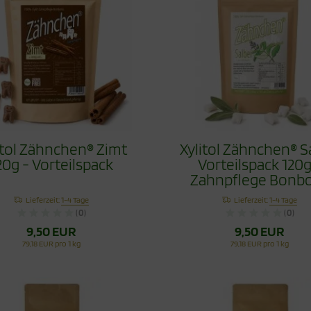
itol Zähnchen® Zimt
Xylitol Zähnchen® S
20g - Vorteilspack
Vorteilspack 120g
Zahnpflege Bonb
Lieferzeit:
1-4 Tage
Lieferzeit:
1-4 Tage
(0)
(0)
9,50 EUR
9,50 EUR
79,18 EUR pro 1 kg
79,18 EUR pro 1 kg