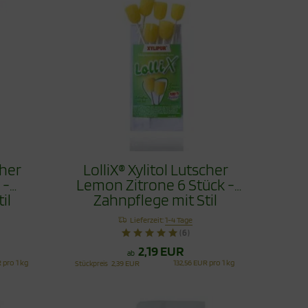
cher
LolliX® Xylitol Lutscher
 -
Lemon Zitrone 6 Stück -
il
Zahnpflege mit Stil
Lieferzeit:
1-4 Tage
(6)
2,19 EUR
ab
 pro 1 kg
132,56 EUR pro 1 kg
Stückpreis
2,39 EUR