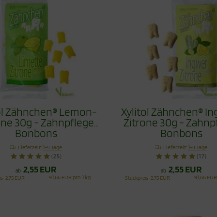
tol Zähnchen® Lemon-
Xylitol Zähnchen® I
one 30g - Zahnpflege
Zitrone 30g - Zahnp
Bonbons
Bonbons
Lieferzeit:
1-4 Tage
Lieferzeit:
1-4 Tage
(25)
(17)
2,55 EUR
2,55 EUR
ab
ab
91,66 EUR pro 1 kg
91,66 EUR
is
2,75 EUR
Stückpreis
2,75 EUR