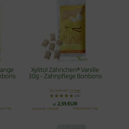
range
Xylitol Zähnchen® Vanille
onbons
30g - Zahnpflege Bonbons
Lieferzeit:
1-4 Tage
(28)
2,55 EUR
ab
 pro 1 kg
91,66 EUR pro 1 kg
Stückpreis
2,75 EUR