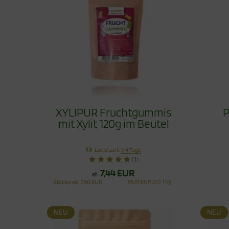
XYLIPUR Fruchtgummis
P
mit Xylit 120g im Beutel
Lieferzeit:
1-4 Tage
(1)
7,44 EUR
ab
65,81 EUR pro 1 kg
Stückpreis
7,90 EUR
NEU
NEU