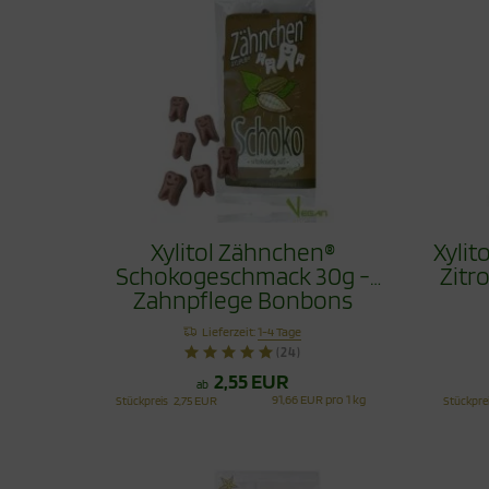
Xylitol Zähnchen®
Xyli
Schokogeschmack 30g -
Zitr
Zahnpflege Bonbons
Lieferzeit:
1-4 Tage
(24)
2,55 EUR
ab
91,66 EUR pro 1 kg
Stückpreis
2,75 EUR
Stückpre