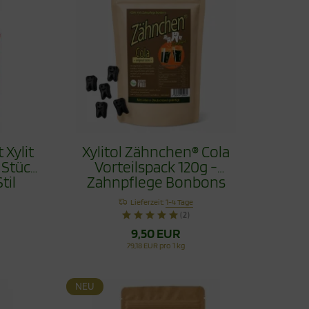
 Xylit
Xylitol Zähnchen® Cola
 Stück
Vorteilspack 120g -
til
Zahnpflege Bonbons
Lieferzeit:
1-4 Tage
(2)
9,50 EUR
79,18 EUR pro 1 kg
NEU