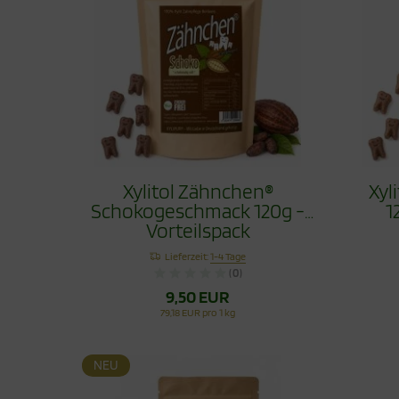
Xylitol Zähnchen®
Xyl
Schokogeschmack 120g -
1
Vorteilspack
Lieferzeit:
1-4 Tage
(0)
9,50 EUR
79,18 EUR pro 1 kg
NEU