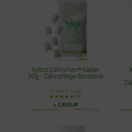
Xylitol Zähnchen® Salbei
X
30g - Zahnpflege Bonbons
Za
Lieferzeit:
1-4 Tage
(20)
2,55 EUR
ab
91,66 EUR pro 1 kg
Stückpreis
2,75 EUR
Stückpre