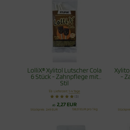
LolliX® Xylitol Lutscher Cola
Xylit
6 Stück - Zahnpflege mit
- Z
Stil
Lieferzeit:
1-4 Tage
(3)
2,27 EUR
ab
138,51 EUR pro 1 kg
Stückpreis
2,49 EUR
Stückpre