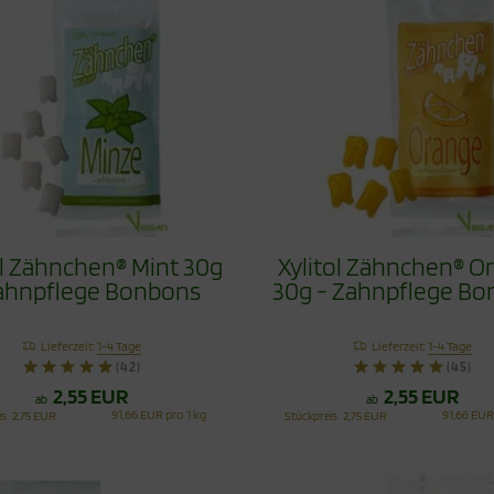
ol Zähnchen® Mint 30g
Xylitol Zähnchen® O
ahnpflege Bonbons
30g - Zahnpflege B
Lieferzeit:
1-4 Tage
Lieferzeit:
1-4 Tage
(42)
(45)
2,55 EUR
2,55 EUR
ab
ab
91,66 EUR pro 1 kg
91,66 EUR
is
2,75 EUR
Stückpreis
2,75 EUR