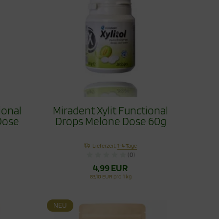
ional
Miradent Xylit Functional
Dose
Drops Melone Dose 60g
Lieferzeit:
1-4 Tage
(0)
4,99 EUR
83,10 EUR pro 1 kg
NEU