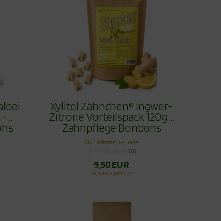
albei
Xylitol Zähnchen® Ingwer-
 -
Zitrone Vorteilspack 120g -
ons
Zahnpflege Bonbons
Lieferzeit:
1-4 Tage
(0)
9,50 EUR
79,18 EUR pro 1 kg