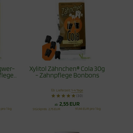
ngwer-
Xylitol Zähnchen® Cola 30g
flege
- Zahnpflege Bonbons
Lieferzeit:
1-4 Tage
(30)
2,55 EUR
ab
 pro 1 kg
91,66 EUR pro 1 kg
Stückpreis
2,75 EUR