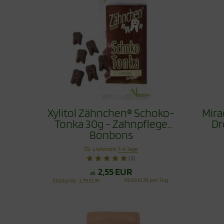
Xylitol Zähnchen® Schoko-
Mira
Tonka 30g - Zahnpflege
Dr
Bonbons
Lieferzeit:
1-4 Tage
(3)
2,55 EUR
ab
93,09 EUR pro 1 kg
Stückpreis
2,79 EUR