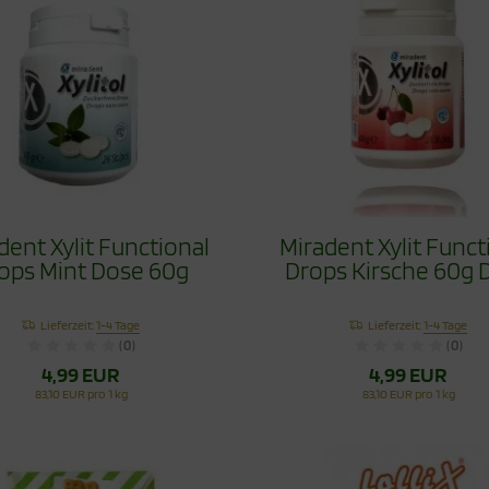
dent Xylit Functional
Miradent Xylit Funct
ops Mint Dose 60g
Drops Kirsche 60g 
Lieferzeit:
1-4 Tage
Lieferzeit:
1-4 Tage
(0)
(0)
4,99 EUR
4,99 EUR
83,10 EUR pro 1 kg
83,10 EUR pro 1 kg