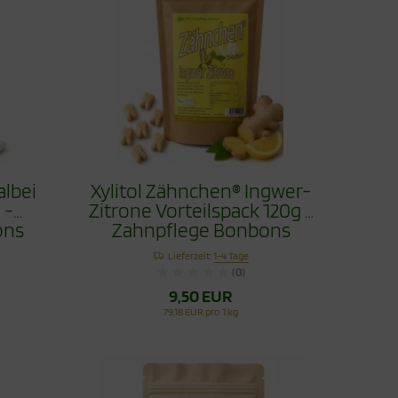
albei
Xylitol Zähnchen® Ingwer-
 -
Zitrone Vorteilspack 120g -
ons
Zahnpflege Bonbons
Lieferzeit:
1-4 Tage
(0)
9,50 EUR
79,18 EUR pro 1 kg