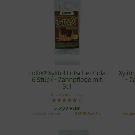
LolliX® Xylitol Lutscher Cola
Xylit
6 Stück - Zahnpflege mit
- Z
Stil
Lieferzeit:
1-4 Tage
(3)
2,27 EUR
ab
138,51 EUR pro 1 kg
Stückpreis
2,49 EUR
Stückpre