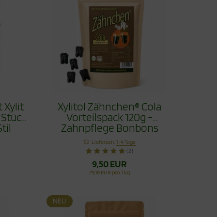
 Xylit
Xylitol Zähnchen® Cola
 Stück
Vorteilspack 120g -
til
Zahnpflege Bonbons
Lieferzeit:
1-4 Tage
(2)
9,50 EUR
79,18 EUR pro 1 kg
NEU