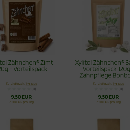
itol Zähnchen® Zimt
Xylitol Zähnchen® S
20g - Vorteilspack
Vorteilspack 120g
Zahnpflege Bonb
Lieferzeit:
1-4 Tage
Lieferzeit:
1-4 Tage
(0)
(0)
9,50 EUR
9,50 EUR
79,18 EUR pro 1 kg
79,18 EUR pro 1 kg