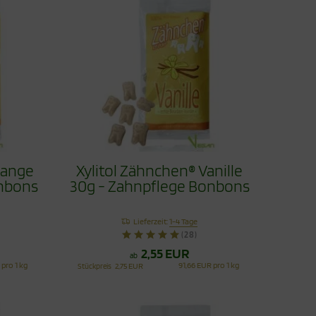
range
Xylitol Zähnchen® Vanille
onbons
30g - Zahnpflege Bonbons
Lieferzeit:
1-4 Tage
(28)
2,55 EUR
ab
 pro 1 kg
91,66 EUR pro 1 kg
Stückpreis
2,75 EUR