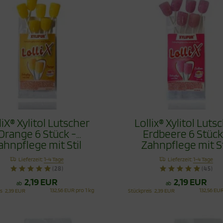
liX® Xylitol Lutscher
Lollix® Xylitol Luts
Orange 6 Stück -
Erdbeere 6 Stück
ahnpflege mit Stil
Zahnpflege mit St
Lieferzeit:
1-4 Tage
Lieferzeit:
1-4 Tage
(28)
(45)
2,19 EUR
2,19 EUR
ab
ab
132,56 EUR pro 1 kg
132,56 EUR
is
2,39 EUR
Stückpreis
2,39 EUR