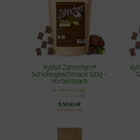
Xylitol Zähnchen®
Xyl
Schokogeschmack 120g -
1
Vorteilspack
Lieferzeit:
1-4 Tage
(0)
9,50 EUR
79,18 EUR pro 1 kg