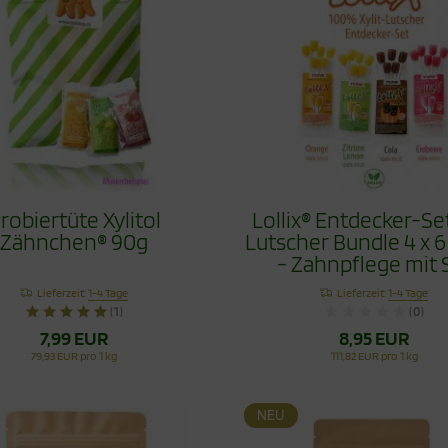
robiertüte Xylitol
Lollix® Entdecker-Set
Zähnchen® 90g
Lutscher Bundle 4 x 6
- Zahnpflege mit S
Lieferzeit:
1-4 Tage
Lieferzeit:
1-4 Tage
(1)
(0)
7,99 EUR
8,95 EUR
79,93 EUR pro 1 kg
111,82 EUR pro 1 kg
NEU