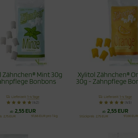
ol Zähnchen® Mint 30g
Xylitol Zähnchen® O
ahnpflege Bonbons
30g - Zahnpflege B
Lieferzeit:
1-4 Tage
Lieferzeit:
1-4 Tage
(42)
(45)
2,55 EUR
2,55 EUR
ab
ab
91,66 EUR pro 1 kg
91,66 EUR
is
2,75 EUR
Stückpreis
2,75 EUR