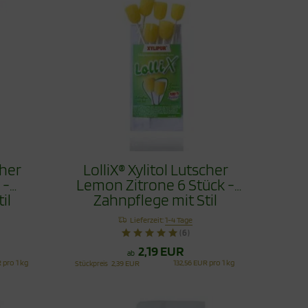
cher
LolliX® Xylitol Lutscher
 -
Lemon Zitrone 6 Stück -
il
Zahnpflege mit Stil
Lieferzeit:
1-4 Tage
(6)
2,19 EUR
ab
 pro 1 kg
132,56 EUR pro 1 kg
Stückpreis
2,39 EUR