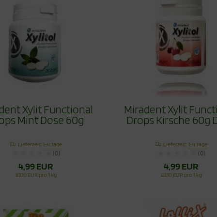
dent Xylit Functional
Miradent Xylit Funct
ops Mint Dose 60g
Drops Kirsche 60g 
Lieferzeit:
1-4 Tage
Lieferzeit:
1-4 Tage
(0)
(0)
4,99 EUR
4,99 EUR
83,10 EUR pro 1 kg
83,10 EUR pro 1 kg