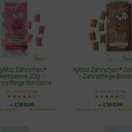
ylitol Zähnchen®
Xylitol Zähnchen® Zi
Himbeere 30g -
- Zahnpflege Bon
hnpflege Bonbons
Lieferzeit:
1-4 Tage
Lieferzeit:
1-4 Tage
(8)
(12)
2,55 EUR
2,55 EUR
ab
ab
91,66 EUR pro 1 kg
91,66 EUR
is
2,75 EUR
Stückpreis
2,75 EUR