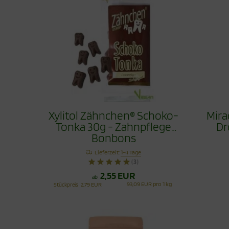
Xylitol Zähnchen® Schoko-
Mira
Tonka 30g - Zahnpflege
Dr
Bonbons
Lieferzeit:
1-4 Tage
(3)
2,55 EUR
ab
93,09 EUR pro 1 kg
Stückpreis
2,79 EUR