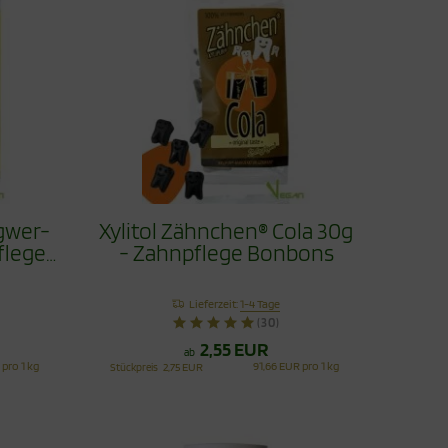
ngwer-
Xylitol Zähnchen® Cola 30g
flege
- Zahnpflege Bonbons
Lieferzeit:
1-4 Tage
(30)
2,55 EUR
ab
 pro 1 kg
91,66 EUR pro 1 kg
Stückpreis
2,75 EUR