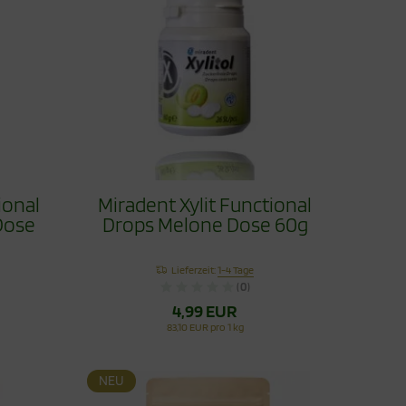
ional
Miradent Xylit Functional
Dose
Drops Melone Dose 60g
Lieferzeit:
1-4 Tage
(0)
4,99 EUR
83,10 EUR pro 1 kg
NEU