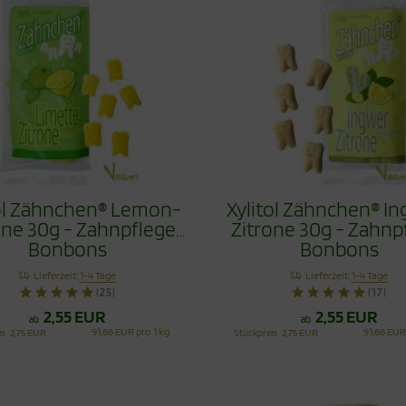
tol Zähnchen® Lemon-
Xylitol Zähnchen® I
one 30g - Zahnpflege
Zitrone 30g - Zahnp
Bonbons
Bonbons
Lieferzeit:
1-4 Tage
Lieferzeit:
1-4 Tage
(25)
(17)
2,55 EUR
2,55 EUR
ab
ab
91,66 EUR pro 1 kg
91,66 EUR
is
2,75 EUR
Stückpreis
2,75 EUR