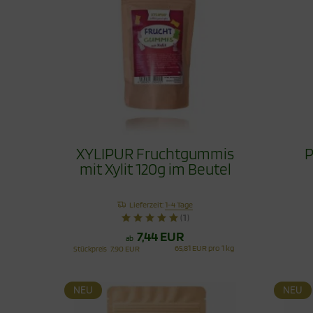
XYLIPUR Fruchtgummis
P
mit Xylit 120g im Beutel
Lieferzeit:
1-4 Tage
(1)
7,44 EUR
ab
65,81 EUR pro 1 kg
Stückpreis
7,90 EUR
NEU
NEU