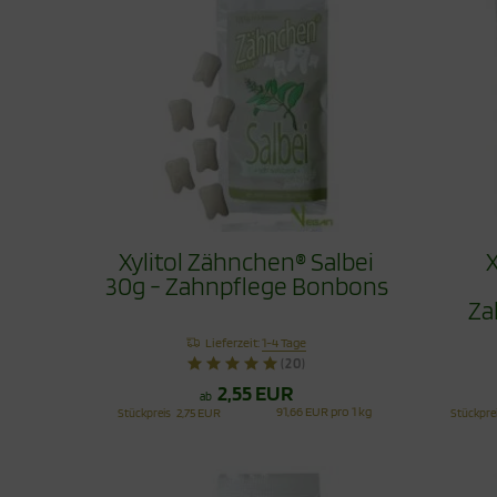
Xylitol Zähnchen® Salbei
X
30g - Zahnpflege Bonbons
Za
Lieferzeit:
1-4 Tage
(20)
2,55 EUR
ab
91,66 EUR pro 1 kg
Stückpreis
2,75 EUR
Stückpre