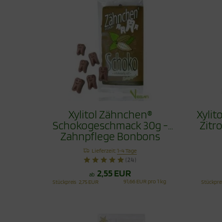
Xylitol Zähnchen®
Xyli
Schokogeschmack 30g -
Zitr
Zahnpflege Bonbons
Lieferzeit:
1-4 Tage
(24)
2,55 EUR
ab
91,66 EUR pro 1 kg
Stückpreis
2,75 EUR
Stückpre