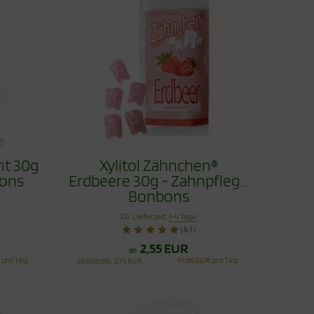
mt 30g
Xylitol Zähnchen®
bons
Erdbeere 30g - Zahnpflege
Bonbons
Lieferzeit:
1-4 Tage
(41)
2,55 EUR
ab
 pro 1 kg
91,66 EUR pro 1 kg
Stückpreis
2,75 EUR