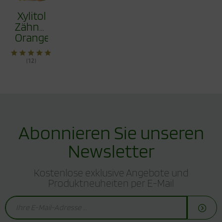
Xylitol
Zähnchen®
Orange
150g -
Vorteilspack
(12)
Abonnieren Sie unseren
Newsletter
Kostenlose exklusive Angebote und
Produktneuheiten per E-Mail