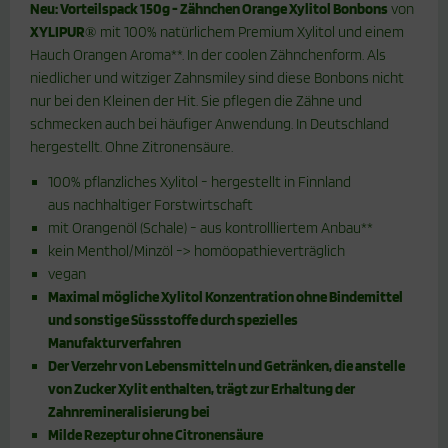
Neu: Vorteilspack 150g - Zähnchen Orange Xylitol Bonbons
von
XYLIPUR
mit 100% natürlichem Premium Xylitol und einem
®
Hauch Orangen Aroma**. In der coolen Zähnchenform. Als
niedlicher und witziger Zahnsmiley sind diese Bonbons nicht
nur bei den Kleinen der Hit. Sie pflegen die Zähne und
schmecken auch bei häufiger Anwendung. In Deutschland
hergestellt. Ohne Zitronensäure.
100% pflanzliches Xylitol - hergestellt in Finnland
aus nachhaltiger Forstwirtschaft
mit Orangenöl (Schale) - aus kontrollliertem Anbau**
kein Menthol/Minzöl -> homöopathieverträglich
vegan
Maximal mögliche Xylitol Konzentration ohne Bindemittel
und sonstige Süssstoffe durch spezielles
Manufakturverfahren
Der Verzehr von Lebensmitteln und Getränken, die anstelle
von Zucker Xylit enthalten, trägt zur Erhaltung der
Zahnremineralisierung bei
Milde Rezeptur ohne Citronensäure