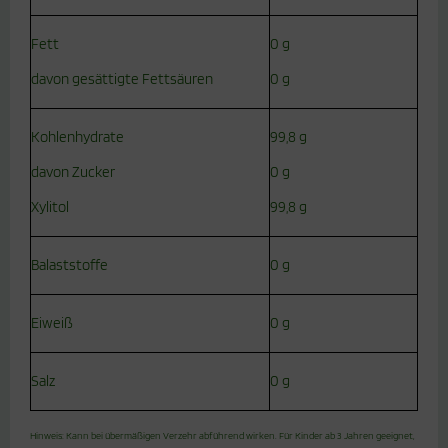
Fett
0 g
davon gesättigte Fettsäuren
0 g
Kohlenhydrate
99,8 g
davon Zucker
0 g
Xylitol
99,8 g
Balaststoffe
0 g
Eiweiß
0 g
Salz
0 g
Hinweis: Kann bei übermäßigen Verzehr abführend wirken. Für Kinder ab 3 Jahren geeignet,