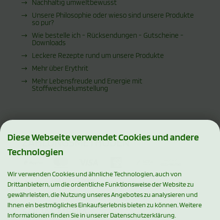
Nachhaltig umweltbewusst
Unsere Philosophie oder wieso sind unsere Produkte
so pur?
Wie bestelle ich - Rücksendungen - Gutscheine -
Downloads
Leckere Rezepte rund um unsere Produkte
Mehr über Erythrit
Mehr Lebensfreude und Energie mit
Stoffwechselumstellung
Diese Webseite verwendet Cookies und andere
ZAHLUNGSMETHODEN
Technologien
Wir verwenden Cookies und ähnliche Technologien, auch von
Drittanbietern, um die ordentliche Funktionsweise der Website zu
gewährleisten, die Nutzung unseres Angebotes zu analysieren und
Ihnen ein bestmögliches Einkaufserlebnis bieten zu können. Weitere
SOCIAL MEDIA
Informationen finden Sie in unserer Datenschutzerklärung.