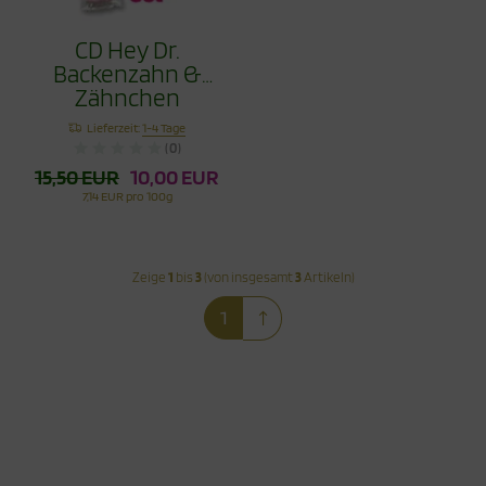
CD Hey Dr.
Backenzahn &
Zähnchen
Erdbeere 30g im
Lieferzeit:
1-4 Tage
Set
(0)
15,50 EUR
10,00 EUR
7,14 EUR pro 100g
Zeige
1
bis
3
(von insgesamt
3
Artikeln)
1