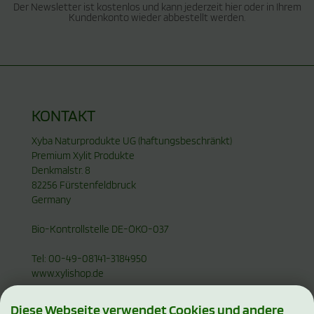
Der Newsletter ist kostenlos und kann jederzeit hier oder in Ihrem
Kundenkonto wieder abbestellt werden.
KONTAKT
Xyba Naturprodukte UG (haftungsbeschränkt)
Premium Xylit Produkte
Denkmalstr. 8
82256 Fürstenfeldbruck
Germany
Bio-Kontrollstelle DE-ÖKO-037
Tel: 00-49-08141-3184950
www.xylishop.de
Diese Webseite verwendet Cookies und andere