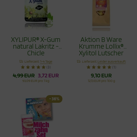
XYLIPUR® X-Gum
Aktion B Ware
natural Lakritz -
Krumme Lollix®
Chicle
Xylitol Lutscher
Zahnpflegekaugummi
75g - Zahnpflege
Lieferzeit:
1-4 Tage
Lieferzeit:
Leider ausverkauft
40g
mit Stil
(3)
(1)
4,99 EUR
3,72 EUR
9,10 EUR
93,09 EUR pro 1 kg
12,13 EUR pro 100 g
- 36%