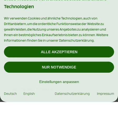
MEHR ÜBER...
Technologien
Kontakt
Widerrufsbelehrung
Wir verwenden Cookies und ähnliche Technologien, auch von
Widerrufs-Formular
Drittanbietern, um die ordentliche Funktionsweise der Website zu
gewährleisten, die Nutzung unseres Angebotes zu analysieren und
Vertrag widerrufen
Ihnen ein bestmögliches Einkaufserlebnis bieten zu können. Weitere
Zahlung und Versand
Informationen finden Sie in unserer Datenschutzerklärung.
Impressum
Datenschutzerklärung
ALLE AKZEPTIEREN
AGB und Kundeninformation
Informationen zur Echtheit von Kundenbewertungen
NUR NOTWENDIGE
Cookie Einstellungen
Einstellungen anpassen
INFORMATIONEN
Deutsch
English
Datenschutzerklärung
Impressum
Wissenswertes über Birkenzucker / Xylit
Hinweise für Diabetiker
Facebook und Instagram