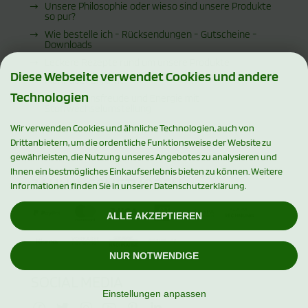
Unsere Philosophie oder wieso sind unsere Produkte
so pur?
Wie bestelle ich - Rücksendungen - Gutscheine -
Downloads
Leckere Rezepte rund um unsere Produkte
Diese Webseite verwendet Cookies und andere
Mehr über Erythrit
Technologien
Mehr Lebensfreude und Energie mit
Stoffwechselumstellung
Wir verwenden Cookies und ähnliche Technologien, auch von
Drittanbietern, um die ordentliche Funktionsweise der Website zu
gewährleisten, die Nutzung unseres Angebotes zu analysieren und
Ihnen ein bestmögliches Einkaufserlebnis bieten zu können. Weitere
ZAHLUNGSMETHODEN
Informationen finden Sie in unserer Datenschutzerklärung.
ALLE AKZEPTIEREN
NUR NOTWENDIGE
SOCIAL MEDIA
Einstellungen anpassen