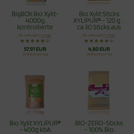
BigBOX Bio Xylit-
Bio Xylit Sticks
4000g
XYLIPUR® - 120 g =
kontrollierte
ca 30 Sticks aus
XYLIPUR® Bio
kbA biologischem
Lieferzeit:
1-4 Tage
Lieferzeit:
1-4 Tage
Qualität
Anbau
(2)
(4)
57,91 EUR
4,80 EUR
14,48 EUR pro 1 kg
39,96 EUR pro 1 kg
Bio Xylit XYLIPUR®
BIO-ZERO-Sticks
- 400g kbA
- 100% Bio