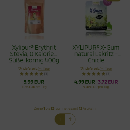
Xylipur® Erythrit
XYLIPUR® X-Gum
Stevia, 0 Kalorien
natural Lakritz -
Süße, körnig 400g
Chicle
Zahnpflegekaugumm
Lieferzeit:
1-4 Tage
Lieferzeit:
1-4 Tage
40g
(3)
(3)
5,99 EUR
4,99 EUR
3,72 EUR
14,96 EUR pro 1 kg
93,09 EUR pro 1 kg
Zeige
1
bis
12
(von insgesamt
12
Artikeln)
1