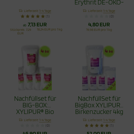
Erythrit DE-ÖKO-
037 XYLIPUR®
Lieferzeit:
1-4 Tage
Lieferzeit:
1-4 Tage
120g
(1)
(0)
7,13 EUR
4,80 EUR
ab
18,24 EUR pro 1 kg
Stückpreis
7,29
19,98 EUR pro 1 kg
EUR
Nachfüllset für
NachfüllSet für
BIG-BOX:
BigBox XYLIPUR®
XYLIPUR® Bio
Birkenzucker 4kg
Zero Erythrit 4 Kg
- Xylit aus
Lieferzeit:
1-4 Tage
Lieferzeit:
1-4 Tage
Finnland
(0)
(1)
45,90 EUR
52,00 EUR