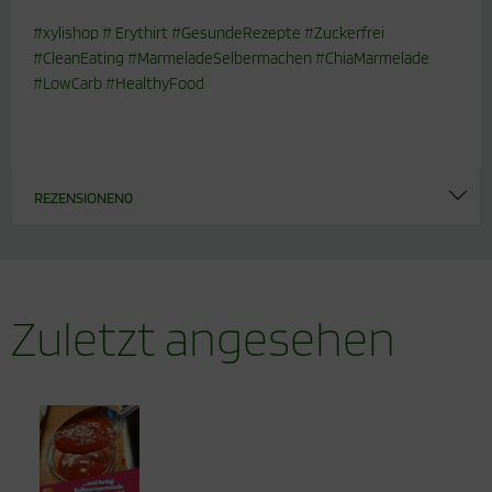
#xylishop # Erythirt #GesundeRezepte #Zuckerfrei
#CleanEating #MarmeladeSelbermachen #ChiaMarmelade
#LowCarb #HealthyFood
REZENSIONEN
0
Zuletzt angesehen