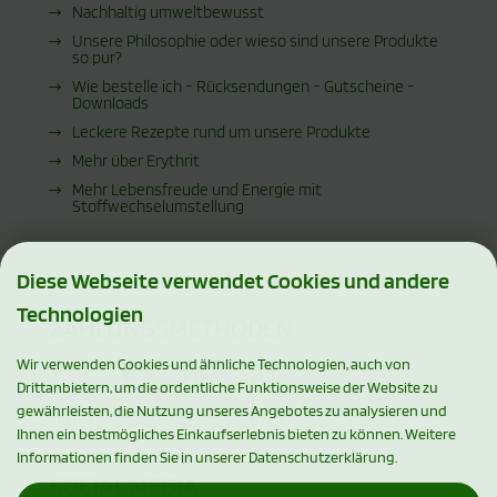
Nachhaltig umweltbewusst
Unsere Philosophie oder wieso sind unsere Produkte
so pur?
Wie bestelle ich - Rücksendungen - Gutscheine -
Downloads
Leckere Rezepte rund um unsere Produkte
Mehr über Erythrit
Mehr Lebensfreude und Energie mit
Stoffwechselumstellung
Diese Webseite verwendet Cookies und andere
Technologien
ZAHLUNGSMETHODEN
Wir verwenden Cookies und ähnliche Technologien, auch von
Drittanbietern, um die ordentliche Funktionsweise der Website zu
gewährleisten, die Nutzung unseres Angebotes zu analysieren und
Ihnen ein bestmögliches Einkaufserlebnis bieten zu können. Weitere
Informationen finden Sie in unserer Datenschutzerklärung.
SOCIAL MEDIA