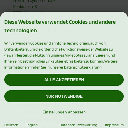
Premium Xylit Produkte
Denkmalstr. 8
82256 Fürstenfeldbruck
Germany
Diese Webseite verwendet Cookies und andere
Technologien
Bio-Kontrollstelle DE-ÖKO-037
Tel: 00-49-08141-3184950
Wir verwenden Cookies und ähnliche Technologien, auch von
www.xylishop.de
Drittanbietern, um die ordentliche Funktionsweise der Website zu
gewährleisten, die Nutzung unseres Angebotes zu analysieren und
Ihnen ein bestmögliches Einkaufserlebnis bieten zu können. Weitere
MEHR ÜBER...
Informationen finden Sie in unserer Datenschutzerklärung.
Kontakt
ALLE AKZEPTIEREN
Widerrufsbelehrung
Widerrufs-Formular
NUR NOTWENDIGE
Vertrag widerrufen
Zahlung und Versand
Einstellungen anpassen
Impressum
Datenschutzerklärung
Deutsch
English
Datenschutzerklärung
Impressum
AGB und Kundeninformation