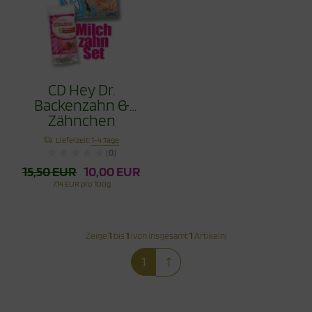
CD Hey Dr.
Backenzahn &
Zähnchen
Erdbeere 30g im
Lieferzeit:
1-4 Tage
Set
(0)
15,50 EUR
10,00 EUR
7,14 EUR pro 100g
Zeige
1
bis
1
(von insgesamt
1
Artikeln)
1