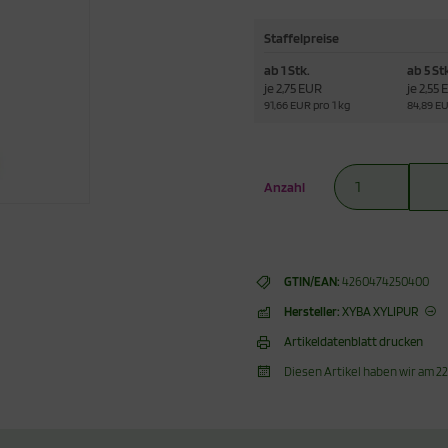
Staffelpreise
ab 1 Stk.
ab 5 St
je 2,75 EUR
je 2,55
91,66 EUR pro 1 kg
84,89 EU
Anzahl
GTIN/EAN:
4260474250400
Hersteller:
XYBA XYLIPUR
Artikeldatenblatt drucken
Diesen Artikel haben wir am 2