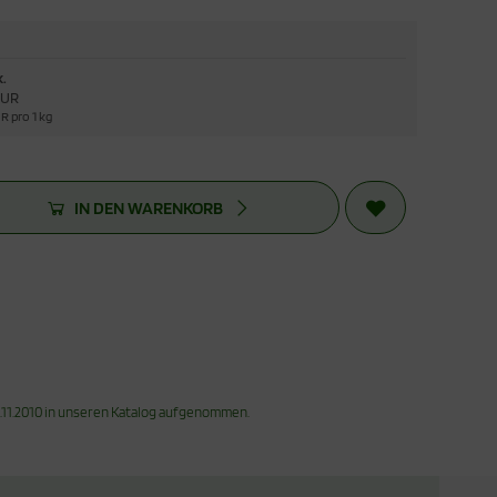
k.
 EUR
R pro 1 kg
IN DEN WARENKORB
2.11.2010 in unseren Katalog aufgenommen.