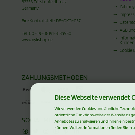
82256 Fürstenfeldbruck
Zahlung
Germany
Impres
Bio-Kontrollstelle DE-ÖKO-037
Datensc
AGB und
Tel: 00-49-08141-3184950
Informa
www.xylishop.de
Kunden
Cookie 
ZAHLUNGSMETHODEN
Diese Webseite verwendet C
Wir verwenden Cookies und ähnliche Technolog
ordentliche Funktionsweise der Website zu g
SOCIAL MEDIA
Angebotes zu analysieren und Ihnen ein bestm
können. Weitere Informationen finden Sie in 