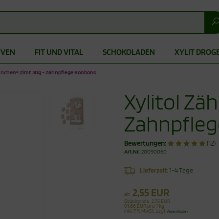
IVEN
FIT UND VITAL
SCHOKOLADEN
XYLIT DROG
hnchen® Zimt 30g - Zahnpflege Bonbons
Xylitol Zä
Zahnpfle
Bewertungen:
(12)
Art.Nr.:
20090060
Lieferzeit:
1-4 Tage
2,55 EUR
ab
Stückpreis
2,75 EUR
91,66 EUR pro 1 kg
inkl. 7 % MwSt. zzgl.
Versandkosten