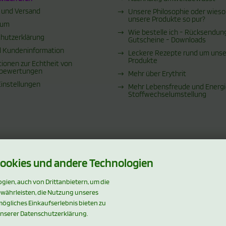
 und Versand
Unsere Philosophie oder wieso
unsere Produkte so pur?
sum
Wie bestelle ich - Rücksendun
hutzerklärung
Gutscheine - Downloads
 Kundeninformation
Leckere Rezepte rund um uns
Produkte
tionen zur Echtheit von
bewertungen
Mehr über Erythrit
Einstellungen
Mehr Lebensfreude und Energi
Stoffwechselumstellung
ookies und andere Technologien
ien, auch von Drittanbietern, um die
ewährleisten, die Nutzung unseres
ögliches Einkaufserlebnis bieten zu
unserer Datenschutzerklärung.