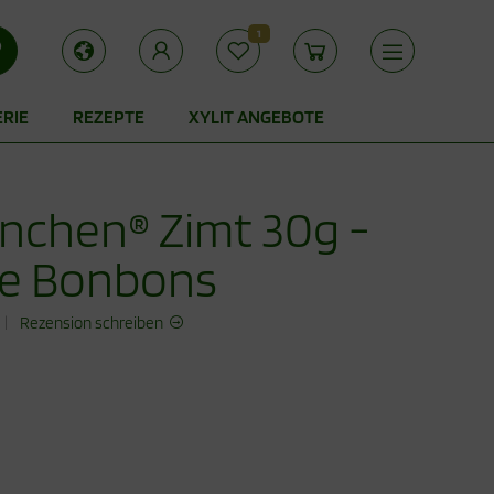
1
ERIE
REZEPTE
XYLIT ANGEBOTE
hnchen® Zimt 30g -
ge Bonbons
|
Rezension schreiben