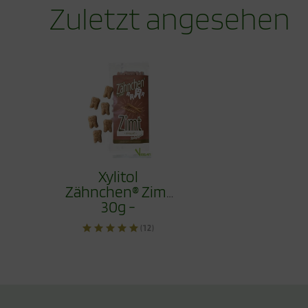
Zuletzt angesehen
Xylitol
Zähnchen® Zimt
30g -
Zahnpflege
(12)
Bonbons