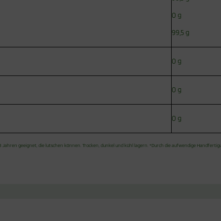
0 g
99,5 g
0 g
0 g
0 g
 Jahren geeignet, die lutschen können. Trocken, dunkel und kühl lagern. *Durch die aufwendige Handferti