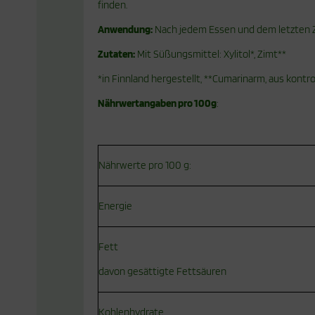
finden.
Anwendung:
Nach jedem Essen und dem letzten Z
Zutaten:
Mit Süßungsmittel: Xylitol*, Zimt**
*in Finnland hergestellt, **Cumarinarm, aus kontr
Nährwertangaben pro 100g
:
Nährwerte pro 100 g:
Energie
Fett
davon gesättigte Fettsäuren
Kohlenhydrate