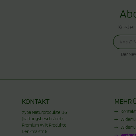
Abo
Kosten
Der New
KONTAKT
MEHR Ü
Kontakt
Xyba Naturprodukte UG
(haftungsbeschränkt)
Widerru
Premium Xylit Produkte
Widerru
Denkmalstr. 8
Vertrag