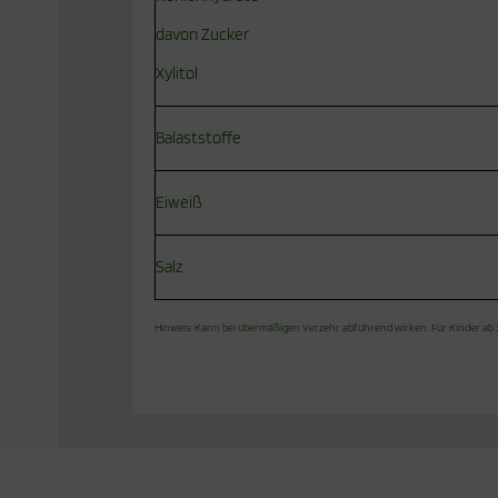
davon Zucker
Xylitol
Balaststoffe
Eiweiß
Salz
Hinweis: Kann bei übermäßigen Verzehr abführend wirken. Für Kinder ab 3