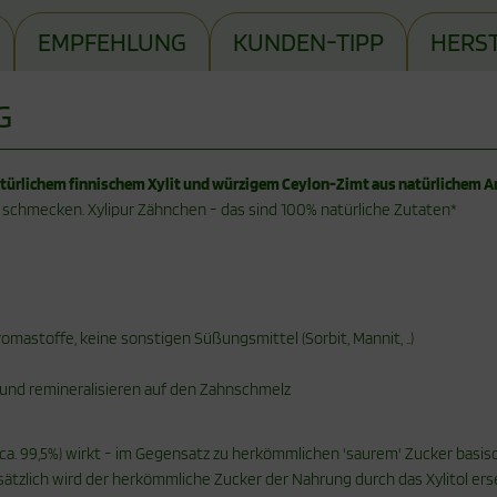
EMPFEHLUNG
KUNDEN-TIPP
HERS
G
türlichem finnischem Xylit und würzigem Ceylon-Zimt aus natürlichem 
d schmecken. Xylipur Zähnchen - das sind 100% natürliche Zutaten*
romastoffe, keine sonstigen Süßungsmittel (Sorbit, Mannit, ..)
 und remineralisieren auf den Zahnschmelz
 (ca. 99,5%) wirkt - im Gegensatz zu herkömmlichen 'saurem' Zucker basis
ätzlich wird der herkömmliche Zucker der Nahrung durch das Xylitol ers