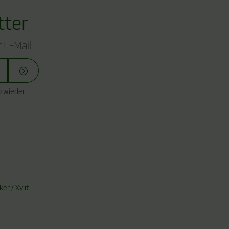
tter
 E-Mail
o wieder
r / Xylit