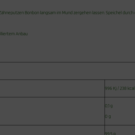
ähneputzen Bonbon langsam im Mund zergehen lassen. Speichel durch d
olliertem Anbau
996 Kj / 238 kcal
0,1 g
0 g
99,5 g