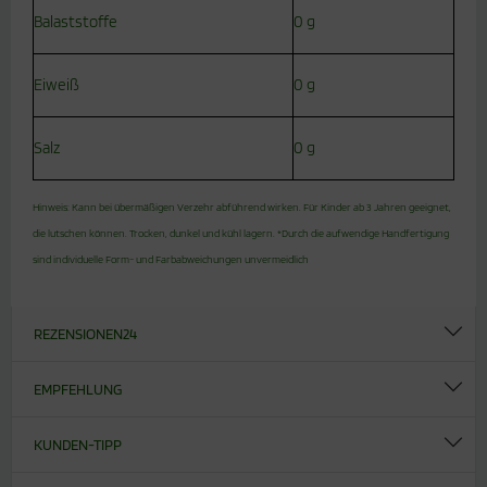
Balaststoffe
0 g
Eiweiß
0 g
Salz
0 g
Hinweis: Kann bei übermäßigen Verzehr abführend wirken. Für Kinder ab 3 Jahren geeignet,
die lutschen können. Trocken, dunkel und kühl lagern. *Durch die aufwendige Handfertigung
sind individuelle Form- und Farbabweichungen unvermeidlich
REZENSIONEN
24
EMPFEHLUNG
KUNDEN-TIPP