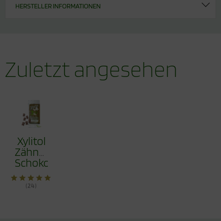
HERSTELLER INFORMATIONEN
Zuletzt angesehen
Xylitol
Zähnchen®
Schokogeschmack
30g -
Zahnpflege
(24)
Bonbons