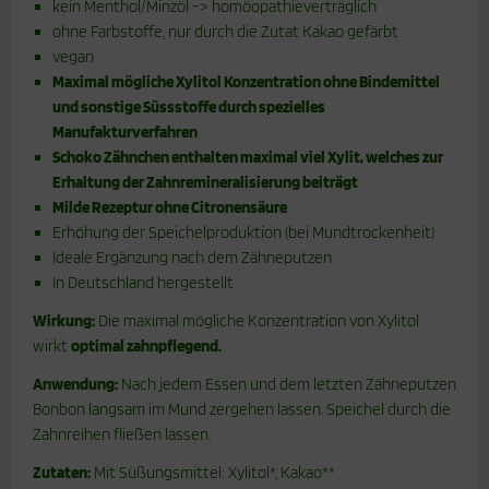
kein Menthol/Minzöl -> homöopathieverträglich
ohne Farbstoffe, nur durch die Zutat Kakao gefärbt
vegan
Maximal mögliche Xylitol Konzentration ohne Bindemittel
und sonstige Süssstoffe durch spezielles
Manufakturverfahren
Schoko Zähnchen enthalten maximal viel Xylit, welches zur
Erhaltung der Zahnremineralisierung beiträgt
Milde Rezeptur ohne Citronensäure
Erhöhung der Speichelproduktion (bei Mundtrockenheit)
Ideale Ergänzung nach dem Zähneputzen
In Deutschland hergestellt
Wirkung:
Die maximal mögliche Konzentration von Xylitol
wirkt
optimal zahnpflegend.
Anwendung:
Nach jedem Essen und dem letzten Zähneputzen
Bonbon langsam im Mund zergehen lassen. Speichel durch die
Zahnreihen fließen lassen.
Zutaten:
Mit Süßungsmittel: Xylitol*, Kakao**