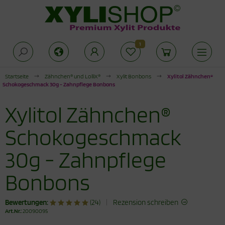
1
Alles anzeigen aus Zuckeralternativen
Alles anzeigen aus Produkte für die
Alles anzeigen aus Xylit Drogerie
offwechselkur
Startseite
Zähnchen® und LolliX®
Xylit Bonbons
Xylitol Zähnchen®
Schokogeschmack 30g - Zahnpflege Bonbons
rkenzucker
lit Kaugummi
duktionsphase
Xylitol Zähnchen®
thrit Pulver
lit Zahnpasta
abilisierungsphase
Schokogeschmack
cken mit Xylit
hnpflege für Kinder
30g - Zahnpflege
odukte für die Stoffwechselkur
ogerie
Bonbons
Bewertungen:
(24)
|
Rezension schreiben
Art.Nr.:
20090095