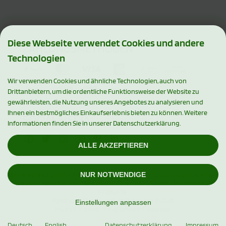
Diese Webseite verwendet Cookies und andere
ZAHLUNGSMETHODEN
Technologien
Wir verwenden Cookies und ähnliche Technologien, auch von
Drittanbietern, um die ordentliche Funktionsweise der Website zu
gewährleisten, die Nutzung unseres Angebotes zu analysieren und
Ihnen ein bestmögliches Einkaufserlebnis bieten zu können. Weitere
SOCIAL MEDIA
Informationen finden Sie in unserer Datenschutzerklärung.
ALLE AKZEPTIEREN
NUR NOTWENDIGE
Alle Preise inkl. gesetzl. MwSt. zzgl.
Versandkosten
. Die durchgestrichenen
Preise entsprechen dem bisherigen Preis bei Xylishop - Premium Xylit
Produkte.
Xylishop - Premium Xylit Produkte © 2026
Einstellungen anpassen
mod
ified eCommerce Shopsoftware © 2009-2026
Deutsch
English
Datenschutzerklärung
Impressum