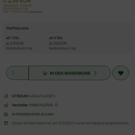
ab
Stückpreis
2,75 EUR
91,66 EUR pro 1 kg
inkl. 7 % MwSt. zzgl.
Versandkosten
Staffelpreise
ab 1 Stk.
ab 5 Stk.
je 2,75 EUR
je 2,55 EUR
91,66 EUR pro 1 kg
84,89 EUR pro 1 kg
IN DEN WARENKORB
GTIN/EAN:
4260474250073
Hersteller:
XYBA XYLIPUR
Artikeldatenblatt drucken
Diesen Artikel haben wir am 15.10.2012 in unseren Katalog aufgenommen.