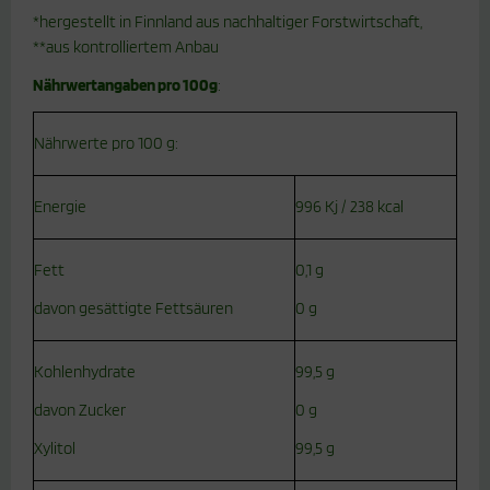
*hergestellt in Finnland aus nachhaltiger Forstwirtschaft,
**aus kontrolliertem Anbau
Nährwertangaben pro 100g
:
Nährwerte pro 100 g:
Energie
996 Kj / 238 kcal
Fett
0,1 g
davon gesättigte Fettsäuren
0 g
Kohlenhydrate
99,5 g
davon Zucker
0 g
Xylitol
99,5 g