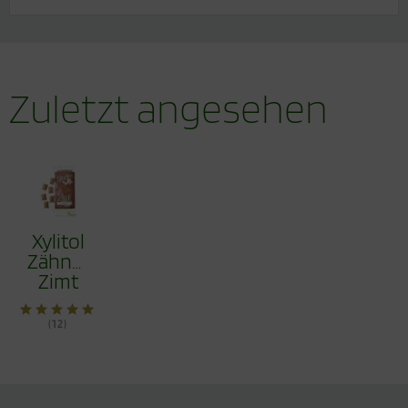
Zuletzt angesehen
Xylitol
Zähnchen®
Zimt
30g -
Zahnpflege
(12)
Bonbons