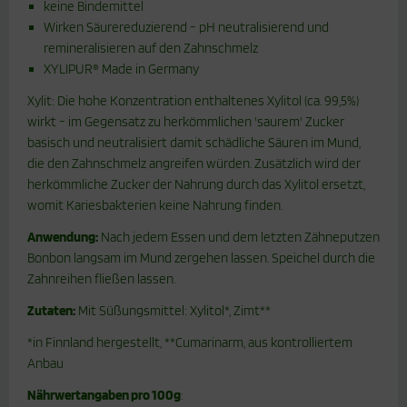
keine Bindemittel
Wirken Säurereduzierend - pH neutralisierend und
remineralisieren auf den Zahnschmelz
XYLIPUR® Made in Germany
Xylit: Die hohe Konzentration enthaltenes Xylitol (ca. 99,5%)
wirkt - im Gegensatz zu herkömmlichen 'saurem' Zucker
basisch und neutralisiert damit schädliche Säuren im Mund,
die den Zahnschmelz angreifen würden. Zusätzlich wird der
herkömmliche Zucker der Nahrung durch das Xylitol ersetzt,
womit Kariesbakterien keine Nahrung finden.
Anwendung:
Nach jedem Essen und dem letzten Zähneputzen
Bonbon langsam im Mund zergehen lassen. Speichel durch die
Zahnreihen fließen lassen.
Zutaten:
Mit Süßungsmittel: Xylitol*, Zimt**
*in Finnland hergestellt, **Cumarinarm, aus kontrolliertem
Anbau
Nährwertangaben pro 100g
: