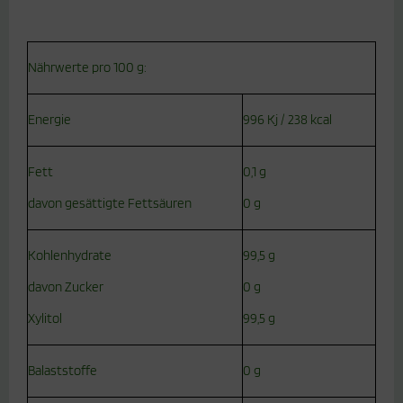
Nährwerte pro 100 g:
Energie
996 Kj / 238 kcal
Fett
0,1 g
davon gesättigte Fettsäuren
0 g
Kohlenhydrate
99,5 g
davon Zucker
0 g
Xylitol
99,5 g
Balaststoffe
0 g