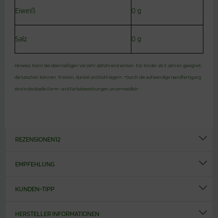
Eiweiß
0 g
Salz
0 g
Hinweis: Kann bei übermäßigen Verzehr abführend wirken. Für Kinder ab 3 Jahren geeignet,
die lutschen können. Trocken, dunkel und kühl lagern. *Durch die aufwendige Handfertigung
sind individuelle Form- und Farbabweichungen unvermeidlich
REZENSIONEN
12
EMPFEHLUNG
KUNDEN-TIPP
HERSTELLER INFORMATIONEN