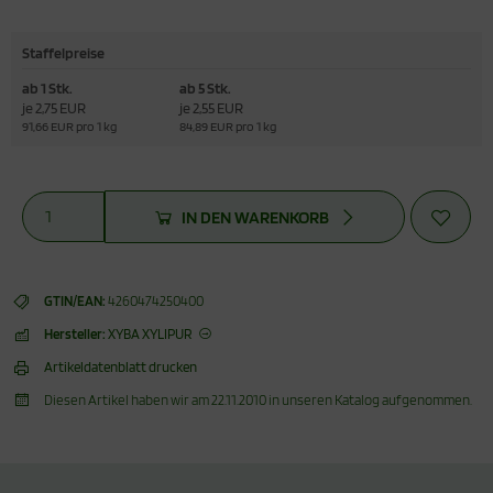
Staffelpreise
ab 1 Stk.
ab 5 Stk.
je 2,75 EUR
je 2,55 EUR
91,66 EUR pro 1 kg
84,89 EUR pro 1 kg
IN DEN WARENKORB
GTIN/EAN:
4260474250400
Hersteller:
XYBA XYLIPUR
Artikeldatenblatt drucken
Diesen Artikel haben wir am 22.11.2010 in unseren Katalog aufgenommen.