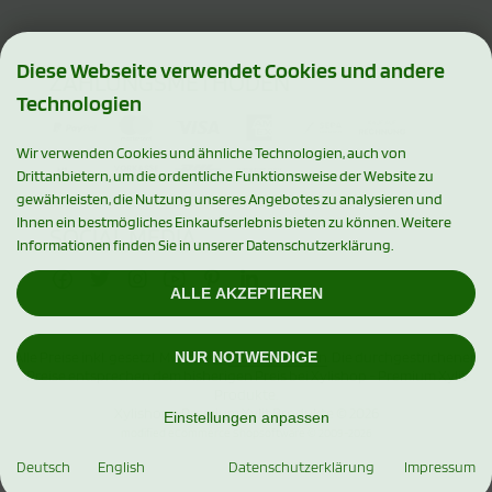
Diese Webseite verwendet Cookies und andere
ZAHLUNGSMETHODEN
Technologien
Wir verwenden Cookies und ähnliche Technologien, auch von
Drittanbietern, um die ordentliche Funktionsweise der Website zu
gewährleisten, die Nutzung unseres Angebotes zu analysieren und
Ihnen ein bestmögliches Einkaufserlebnis bieten zu können. Weitere
SOCIAL MEDIA
Informationen finden Sie in unserer Datenschutzerklärung.
ALLE AKZEPTIEREN
NUR NOTWENDIGE
Alle Preise inkl. gesetzl. MwSt. zzgl.
Versandkosten
. Die durchgestrichenen
Preise entsprechen dem bisherigen Preis bei Xylishop - Premium Xylit
Produkte.
Xylishop - Premium Xylit Produkte © 2026
Einstellungen anpassen
mod
ified eCommerce Shopsoftware © 2009-2026
Deutsch
English
Datenschutzerklärung
Impressum