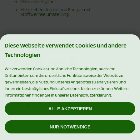
Mehr über Erythrit
Mehr Lebensfreude und Energie mit
Stoffwechselumstellung
Diese Webseite verwendet Cookies und andere
ZAHLUNGSMETHODEN
Technologien
Wir verwenden Cookies und ähnliche Technologien, auch von
Drittanbietern, um die ordentliche Funktionsweise der Website zu
gewährleisten, die Nutzung unseres Angebotes zu analysieren und
Ihnen ein bestmögliches Einkaufserlebnis bieten zu können. Weitere
SOCIAL MEDIA
Informationen finden Sie in unserer Datenschutzerklärung.
ALLE AKZEPTIEREN
NUR NOTWENDIGE
Alle Preise inkl. gesetzl. MwSt. zzgl.
Versandkosten
. Die durchgestrichenen
Preise entsprechen dem bisherigen Preis bei Xylishop - Premium Xylit
Produkte.