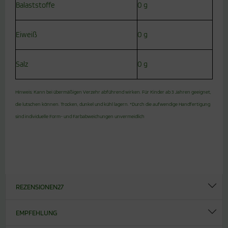
Balaststoffe
0 g
Eiweiß
0 g
Salz
0 g
Hinweis: Kann bei übermäßigen Verzehr abführend wirken. Für Kinder ab 3 Jahren geeignet,
die lutschen können. Trocken, dunkel und kühl lagern. *Durch die aufwendige Handfertigung
sind individuelle Form- und Farbabweichungen unvermeidlich
REZENSIONEN
27
EMPFEHLUNG