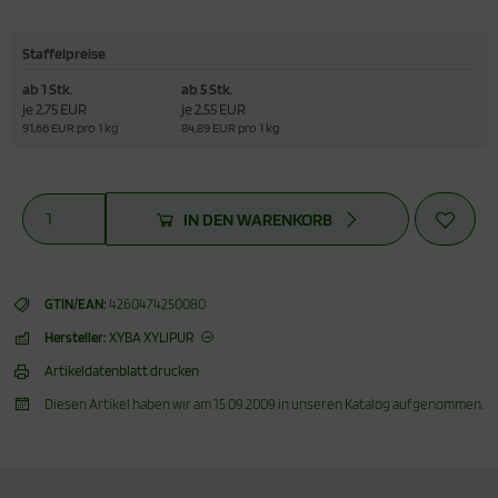
Staffelpreise
ab 1 Stk.
ab 5 Stk.
je 2,75 EUR
je 2,55 EUR
91,66 EUR pro 1 kg
84,89 EUR pro 1 kg
IN DEN WARENKORB
GTIN/EAN:
4260474250080
Hersteller:
XYBA XYLIPUR
Artikeldatenblatt drucken
Diesen Artikel haben wir am 15.09.2009 in unseren Katalog aufgenommen.