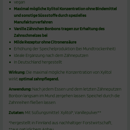
vegan
Maximal mögliche Xylitol Konzentration ohne Bindemittel
und sonstige Süssstoffe durch spezielles
Manufakturverfahren
Vanille Zähnchen Bonbons tragen zur Erhaltung des
Zahnschmelzes bei
Milde Rezeptur ohne Citronensäure
Erhöhung der Speichelproduktion (bei Mundtrockenheit)
Ideale Ergänzung nach dem Zähneputzen
In Deutschland hergestellt
Wirkung:
Die maximal mögliche Konzentration von Xylitol
wirkt
optimal zahnpflegend.
Anwendung:
Nach jedem Essen und dem letzten Zähneputzen
Bonbon langsam im Mund zergehen lassen. Speichel durch die
Zahnreihen fließen lassen.
Zutaten:
Mit Süßungsmittel: Xylitol*, Vanillepulver**
*hergestellt in Finnland aus nachhaltiger Forstwirtschaft,
**aus natürlichem Anbau