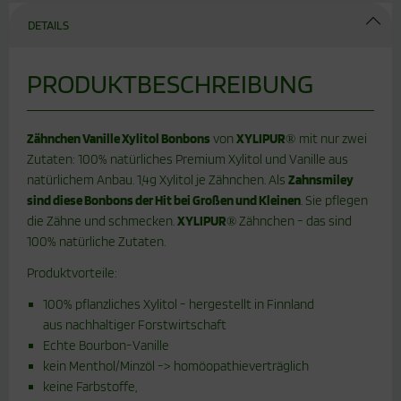
DETAILS
PRODUKTBESCHREIBUNG
Zähnchen Vanille Xylitol Bonbons
von
XYLIPUR
mit nur zwei
®
Zutaten: 100% natürliches Premium Xylitol und Vanille aus
natürlichem Anbau. 1,4g Xylitol je Zähnchen. Als
Zahnsmiley
sind diese Bonbons der Hit bei Großen und Kleinen
. Sie pflegen
die Zähne und schmecken.
XYLIPUR
Zähnchen - das sind
®
100% natürliche Zutaten.
Produktvorteile:
100% pflanzliches Xylitol - hergestellt in Finnland
aus nachhaltiger Forstwirtschaft
Echte Bourbon-Vanille
kein Menthol/Minzöl -> homöopathieverträglich
keine Farbstoffe,