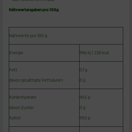
Nährwertangaben pro 100g
:
Nährwerte pro 100 g:
Energie
996 Kj / 238 kcal
Fett
0,1 g
davon gesättigte Fettsäuren
0 g
Kohlenhydrate
99,5 g
davon Zucker
0 g
Xylitol
99,5 g