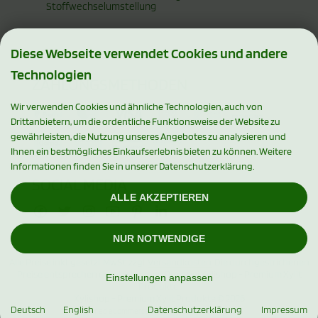
Stoffwechselumstellung
Diese Webseite verwendet Cookies und andere
Technologien
ZAHLUNGSMETHODEN
Wir verwenden Cookies und ähnliche Technologien, auch von
Drittanbietern, um die ordentliche Funktionsweise der Website zu
gewährleisten, die Nutzung unseres Angebotes zu analysieren und
Ihnen ein bestmögliches Einkaufserlebnis bieten zu können. Weitere
Informationen finden Sie in unserer Datenschutzerklärung.
SOCIAL MEDIA
ALLE AKZEPTIEREN
NUR NOTWENDIGE
Alle Preise inkl. gesetzl. MwSt. zzgl.
Versandkosten
. Die durchgestrichenen
Preise entsprechen dem bisherigen Preis bei Xylishop - Premium Xylit
Einstellungen anpassen
Produkte.
Xylishop - Premium Xylit Produkte © 2026
Deutsch
English
Datenschutzerklärung
Impressum
mod
ified eCommerce Shopsoftware © 2009-2026