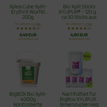
Xylea Cube Xylit-
Bio Xylit Sticks
Erythrit Würfel
XYLIPUR® - 120 g =
200g
ca 30 Sticks aus
kbA biologischem
Lieferzeit:
1-4 Tage
Lieferzeit:
1-4 Tage
Anbau
(3)
(4)
6,49 EUR
4,80 EUR
32,47 EUR pro 1 kg
39,96 EUR pro 1 kg
BigBOX Bio Xylit-
NachfüllSet für
4000g
BigBox XYLIPUR®
kontrollierte
Birkenzucker 4kg