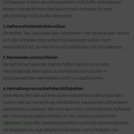
Süßspeisen. Anders als viele künstliche Süßstoffe hinterlässt er
keinen unangenehmen Nachgeschmack und sorgt für eine
gleichmäßige Süße in allen Rezepten.
2. Heiße und kalte Getränke süßen
Ob Kaffee, Tee, Limonade oder Smoothies – mit Birkenzucker lassen
sich alle Getränke ohne schlechtes Gewissen süßen. Da er
wasserlöslich ist, vermischt er sich problemlos mit Flüssigkeiten.
3. Marmeladen und Konfitüren
Da Xylit konservierende Eigenschaften besitzt, ist er eine
hervorragende Alternative zu herkömmlichem Zucker in
selbstgemachten Marmeladen und Fruchtaufstrichen.
4. Herstellung von zuckerfreien Süßigkeiten
Viele Menschen, die auf eine zuckerreduzierte Ernährung achten,
nutzen Xylit zur Herstellung von Bonbons, Kaugummis und anderen
zuckerfreien Süßwaren. Wer sich den (nicht unerheblichen) Aufwand
der Herstellung sparen möchte, ist mit unseren patentierten
Zähnchen und LolliX
Zahnpflegebonbons und Lollis bestens bedient.
Sie bestehen nur aus natürlichen Zutaten und schmecken wie