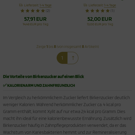
XYLIPUR® Bio
- Xylit aus
Lieferzeit:
1-4 Tage
Lieferzeit:
1-4 Tage
Qualität
Finnland
(2)
(1)
57,91 EUR
52,00 EUR
14,48 EUR pro 1 kg
13,00 EUR pro 1 kg
Zeige
1
bis
8
(von insgesamt
8
Artikeln)
1
Die Vorteile von Birkenzucker auf einen Blick
✅ KALORIENARM UND ZAHNFREUNDLICH
Im Vergleich zu herkömmlichem Zucker liefert Birkenzucker deutlich
weniger Kalorien. Während herkömmlicher Zucker ca. 4 kcal pro
Gramm enthält, kommt Xylit auf nur etwa 2,4 kcal pro Gramm. Dies
macht ihn ideal für eine kalorienbewusste Ernährung. Zusätzlich wird
Birkenzucker häufig in Zahnpflegeprodukten verwendet, da er das
Wachstum von Kariesbakterien hemmt und zur Remineralisierung