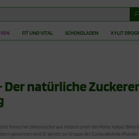
IVEN
FIT UND VITAL
SCHOKOLADEN
XYLIT DROG
– Der natürliche Zuckerer
g
 führt finnischen Birkenzucker aus Hölzern unter der Marke Xylipur Birken
ölzern gewonnen wird. Er gehört zur Gruppe der Zuckeralkohole (Polyole)