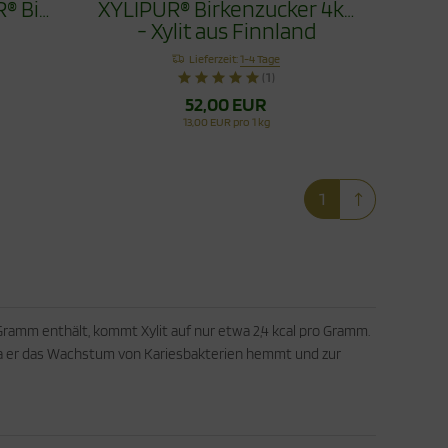
XYLIPUR® Birkenzucker 4kg
- Xylit aus Finnland
Lieferzeit:
1-4 Tage
(1)
52,00 EUR
13,00 EUR pro 1 kg
1
Gramm enthält, kommt Xylit auf nur etwa 2,4 kcal pro Gramm.
 da er das Wachstum von Kariesbakterien hemmt und zur