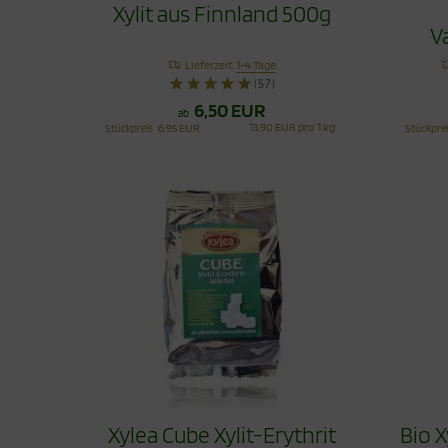
Xylit aus Finnland 500g
V
Lieferzeit:
1-4 Tage
(57)
6,50 EUR
ab
13,90 EUR pro 1 kg
Stückpreis
6,95 EUR
Stückpre
Xylea Cube Xylit-Erythrit
Bio X