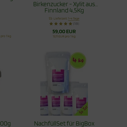
Birkenzucker - Xylit aus
Finnland 4,5Kg
Lieferzeit:
1-4 Tage
(19)
59,00 EUR
 pro 1 kg
13,11 EUR pro 1 kg
000g
NachfüllSet für BigBox