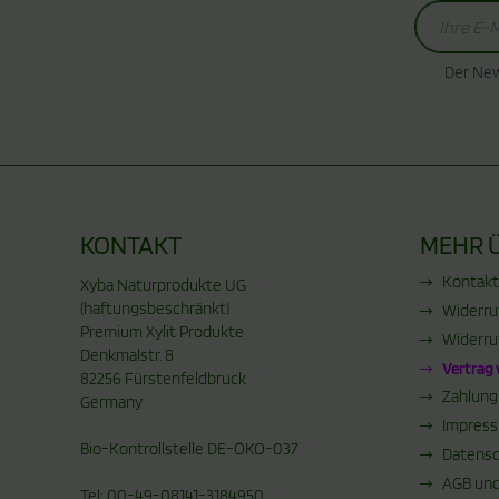
Der New
KONTAKT
MEHR Ü
Kontakt
Xyba Naturprodukte UG
(haftungsbeschränkt)
Widerru
Premium Xylit Produkte
Widerru
Denkmalstr. 8
Vertrag
82256 Fürstenfeldbruck
Zahlung
Germany
Impres
Bio-Kontrollstelle DE-ÖKO-037
Datensc
AGB und
Tel: 00-49-08141-3184950