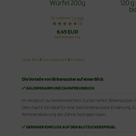
Würfel 200g
120 g
bi
Lieferzeit:
1-4 Tage
(3)
6,49 EUR
32,47 EUR pro 1 kg
Zeige
1
bis
8
(von insgesamt
8
Artikeln)
Die Vorteile von Birkenzucker auf einen Blick
✅ KALORIENARM UND ZAHNFREUNDLICH
Im Vergleich zu herkömmlichem Zucker liefert Birkenzucker d
Dies macht ihn ideal für eine kalorienbewusste Ernährung. 
Remineralisierung der Zähne beitragen kann.
✅ GERINGER EINFLUSS AUF DEN BLUTZUCKERSPIEGEL