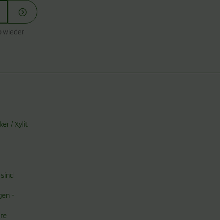
o wieder
r / Xylit
 sind
gen -
ere