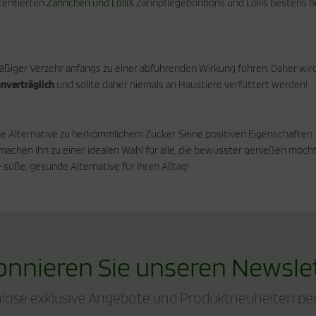
atentierten
Zähnchen und LolliX
Zahnpflegebonbons und Lollis bestens be
bermäßiger Verzehr anfangs zu einer abführenden Wirkung führen. Daher w
unverträglich
und sollte daher niemals an Haustiere verfüttert werden!
he Alternative zu herkömmlichem Zucker. Seine positiven Eigenschaften 
achen ihn zu einer idealen Wahl für alle, die bewusster genießen möch
süße, gesunde Alternative für Ihren Alltag!
nnieren Sie unseren Newsle
lose exklusive Angebote und Produktneuheiten per