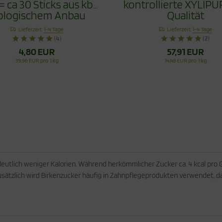
 = ca 30 Sticks aus kbA
kontrollierte XYLIPUR® Bio
ologischem Anbau
Qualität
Lieferzeit:
1-4 Tage
Lieferzeit:
1-4 Tage
(4)
(2)
4,80 EUR
57,91 EUR
39,96 EUR pro 1 kg
14,48 EUR pro 1 kg
eutlich weniger Kalorien. Während herkömmlicher Zucker ca. 4 kcal pro 
Zusätzlich wird Birkenzucker häufig in Zahnpflegeprodukten verwendet,