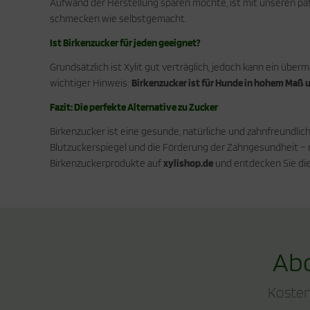
Aufwand der Herstellung sparen möchte, ist mit unseren p
schmecken wie selbstgemacht.
Ist Birkenzucker für jeden geeignet?
Grundsätzlich ist Xylit gut verträglich, jedoch kann ein ü
wichtiger Hinweis:
Birkenzucker ist für Hunde in hohem Maß 
Fazit: Die perfekte Alternative zu Zucker
Birkenzucker ist eine gesunde, natürliche und zahnfreundlic
Blutzuckerspiegel und die Förderung der Zahngesundheit – m
Birkenzuckerprodukte auf
xylishop.de
und entdecken Sie die 
Abo
Kosten