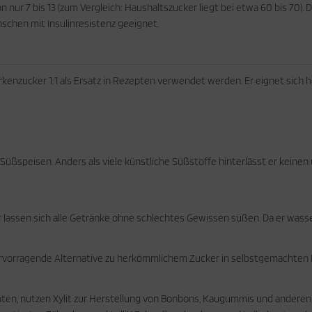
 nur 7 bis 13 (zum Vergleich: Haushaltszucker liegt bei etwa 60 bis 70).
schen mit Insulinresistenz geeignet.
irkenzucker 1:1 als Ersatz in Rezepten verwendet werden. Er eignet si
ere Süßspeisen. Anders als viele künstliche Süßstoffe hinterlässt er ke
lassen sich alle Getränke ohne schlechtes Gewissen süßen. Da er wasserl
e hervorragende Alternative zu herkömmlichem Zucker in selbstgemachte
hten, nutzen Xylit zur Herstellung von Bonbons, Kaugummis und anderen