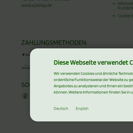
Informa
www.xylishop.de
Kunden
Cookie 
ZAHLUNGSMETHODEN
Diese Webseite verwendet C
Wir verwenden Cookies und ähnliche Technolog
ordentliche Funktionsweise der Website zu g
SOCIAL MEDIA
Angebotes zu analysieren und Ihnen ein bestm
können. Weitere Informationen finden Sie in 
Deutsch
English
Alle Preise inkl. gesetzl. MwSt. zzgl.
Ver