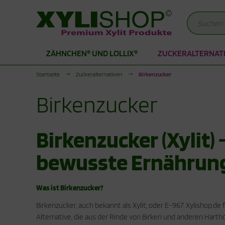
ZÄHNCHEN® UND LOLLIX®
ZUCKERALTERNAT
Alles anzeigen aus Zähnchen® und LolliX®
Alles anzeigen aus Produkte für die Stoffwechselkur
Alles anzeigen aus Xylit Drogerie
Startseite
Zuckeralternativen
Birkenzucker
hnchen Xylit Bonbons
duktionsphase
lit Kaugummi
Birkenzucker
itol Lutscher
abilisierungsphase
lit Zahnpasta
lit Bonbons
hnpflege für Kinder
Birkenzucker (Xylit) 
ogerie
bewusste Ernährun
Was ist Birkenzucker?
Birkenzucker, auch bekannt als Xylit, oder E-967. Xylishop.de
Alternative, die aus der Rinde von Birken und anderen Harth