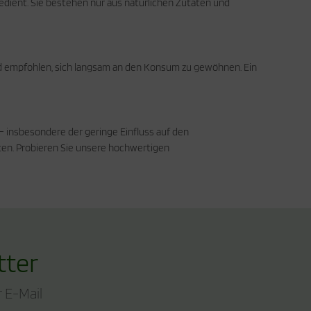
dient. Sie bestehen nur aus natürlichen Zutaten und
ird empfohlen, sich langsam an den Konsum zu gewöhnen. Ein
– insbesondere der geringe Einfluss auf den
ten. Probieren Sie unsere hochwertigen
tter
 E-Mail