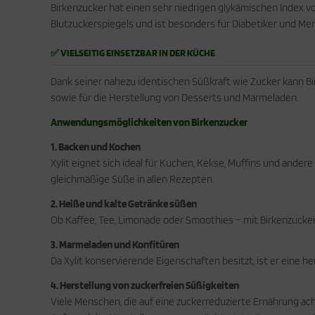
Birkenzucker hat einen sehr niedrigen glykämischen Index von
Blutzuckerspiegels und ist besonders für Diabetiker und Men
✅ VIELSEITIG EINSETZBAR IN DER KÜCHE
Dank seiner nahezu identischen Süßkraft wie Zucker kann B
sowie für die Herstellung von Desserts und Marmeladen.
Anwendungsmöglichkeiten von Birkenzucker
1. Backen und Kochen
Xylit eignet sich ideal für Kuchen, Kekse, Muffins und and
gleichmäßige Süße in allen Rezepten.
2. Heiße und kalte Getränke süßen
Ob Kaffee, Tee, Limonade oder Smoothies – mit Birkenzucker 
3. Marmeladen und Konfitüren
Da Xylit konservierende Eigenschaften besitzt, ist er ein
4. Herstellung von zuckerfreien Süßigkeiten
Viele Menschen, die auf eine zuckerreduzierte Ernährung ac