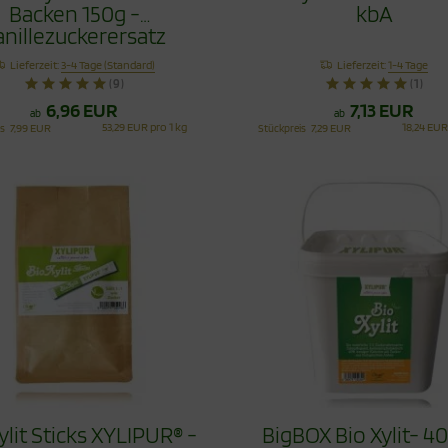
Backen 150g -
kbA
anillezuckerersatz
Lieferzeit:
3-4 Tage (Standard)
Lieferzeit:
1-4 Tage
(9)
(1)
6,96 EUR
7,13 EUR
ab
ab
53,29 EUR pro 1 kg
18,24 EUR
is
7,99 EUR
Stückpreis
7,29 EUR
ylit Sticks XYLIPUR® -
BigBOX Bio Xylit- 4