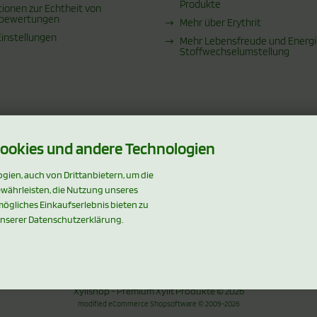
Produkte
tionen zur Echtheit von
bewertungen
Mehr über Erythrit
Einstellungen
Mehr Lebensfreude und Energi
Stoffwechselumstellung
ookies und andere Technologien
ien, auch von Drittanbietern, um die
ewährleisten, die Nutzung unseres
ögliches Einkaufserlebnis bieten zu
unserer Datenschutzerklärung.
sandkosten
. Die durchgestrichenen Preise entsprechen dem bisherigen Preis 
Xylishop - Premium Xylit Produkte © 2026
mod
ified eCommerce Shopsoftware © 2009-2026