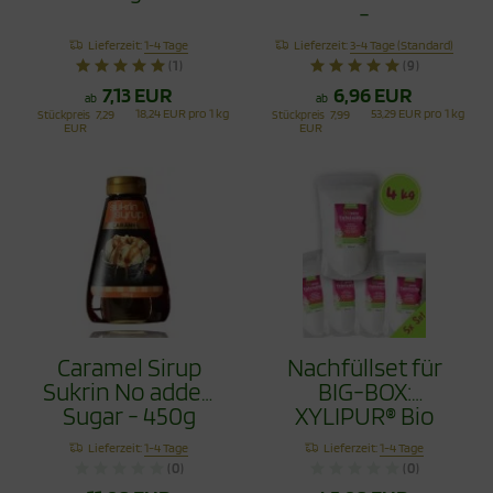
-
Vanillezuckerersatz
Lieferzeit:
1-4 Tage
Lieferzeit:
3-4 Tage (Standard)
(1)
(9)
7,13 EUR
6,96 EUR
ab
ab
18,24 EUR pro 1 kg
53,29 EUR pro 1 kg
Stückpreis
7,29
Stückpreis
7,99
EUR
EUR
Caramel Sirup
Nachfüllset für
Sukrin No added
BIG-BOX:
Sugar - 450g
XYLIPUR® Bio
Zero Erythrit 4 Kg
Lieferzeit:
1-4 Tage
Lieferzeit:
1-4 Tage
(0)
(0)