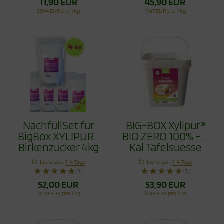
11,90 EUR
45,90 EUR
26,44 EUR pro 1 kg
11,47 EUR pro 1 kg
NachfüllSet für
BIG-BOX Xylipur®
BigBox XYLIPUR®
BIO ZERO 100% - 0
Birkenzucker 4kg
Kal Tafelsuesse
- Xylit aus
4,5Kg
Lieferzeit:
1-4 Tage
Lieferzeit:
1-4 Tage
Finnland
(1)
(1)
52,00 EUR
53,90 EUR
13,00 EUR pro 1 kg
11,98 EUR pro 1 kg