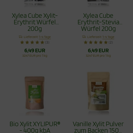
Xylea Cube Xylit-
Xylea Cube
Erythrit Würfel
Erythrit-Stevia
200g
Würfel 200g
kalorienfrei*
Lieferzeit:
1-4 Tage
Lieferzeit:
1-4 Tage
(3)
(2)
6,49 EUR
6,49 EUR
32,47 EUR pro 1 kg
32,47 EUR pro 1 kg
Bio Xylit XYLIPUR®
Vanille Xylit Pulver
- 400g kbA
zum Backen 150g