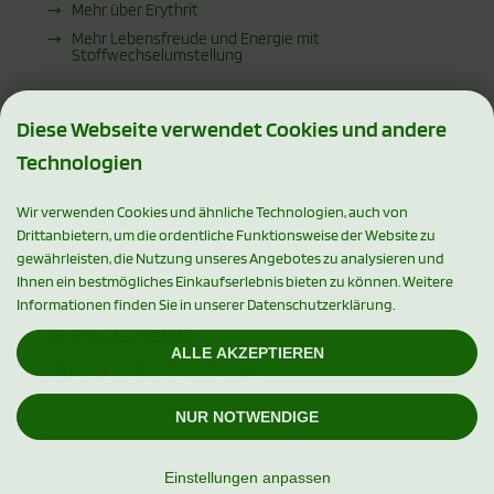
Mehr über Erythrit
Mehr Lebensfreude und Energie mit
Stoffwechselumstellung
Diese Webseite verwendet Cookies und andere
Technologien
ZAHLUNGSMETHODEN
Wir verwenden Cookies und ähnliche Technologien, auch von
Drittanbietern, um die ordentliche Funktionsweise der Website zu
gewährleisten, die Nutzung unseres Angebotes zu analysieren und
Ihnen ein bestmögliches Einkaufserlebnis bieten zu können. Weitere
Informationen finden Sie in unserer Datenschutzerklärung.
SOCIAL MEDIA
ALLE AKZEPTIEREN
NUR NOTWENDIGE
Alle Preise inkl. gesetzl. MwSt. zzgl.
Versandkosten
. Die durchgestrichenen
Preise entsprechen dem bisherigen Preis bei Xylishop - Premium Xylit
Einstellungen anpassen
Produkte.