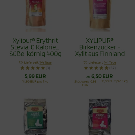
Xylipur® Erythrit
XYLIPUR®
Stevia, 0 Kalorien
Birkenzucker -
Süße, körnig 400g
Xylit aus Finnland
500g
Lieferzeit:
1-4 Tage
Lieferzeit:
1-4 Tage
(3)
(57)
5,99 EUR
6,50 EUR
ab
13,90 EUR pro 1 kg
14,96 EUR pro 1 kg
Stückpreis
6,95
EUR