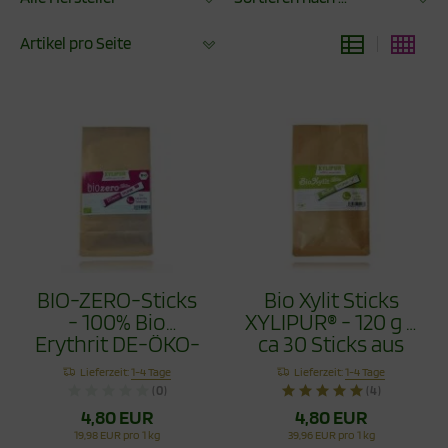
Artikel pro Seite
BIO-ZERO-Sticks
Bio Xylit Sticks
- 100% Bio
XYLIPUR® - 120 g =
Erythrit DE-ÖKO-
ca 30 Sticks aus
037 XYLIPUR®
kbA biologischem
Lieferzeit:
1-4 Tage
Lieferzeit:
1-4 Tage
120g
Anbau
(0)
(4)
4,80 EUR
4,80 EUR
19,98 EUR pro 1 kg
39,96 EUR pro 1 kg