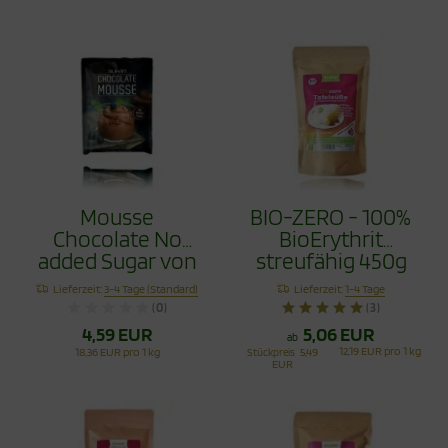
Mousse
BIO-ZERO - 100%
Chocolate No
BioErythrit
added Sugar von
streufähig 450g
Sukrin - für 4
DE-ÖKO-037
Lieferzeit:
3-4 Tage (Standard)
Lieferzeit:
1-4 Tage
Portionen
XYLIPUR®
(0)
(3)
4,59 EUR
5,06 EUR
ab
12,19 EUR pro 1 kg
18,36 EUR pro 1 kg
Stückpreis
5,49
EUR