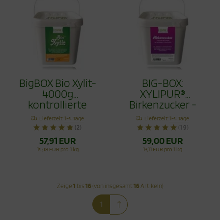
BigBOX Bio Xylit-
BIG-BOX:
4000g
XYLIPUR®
kontrollierte
Birkenzucker -
XYLIPUR® Bio
Xylit aus Finnland
Lieferzeit:
1-4 Tage
Lieferzeit:
1-4 Tage
Qualität
4,5Kg
(2)
(19)
57,91 EUR
59,00 EUR
14,48 EUR pro 1 kg
13,11 EUR pro 1 kg
Zeige
1
bis
16
(von insgesamt
16
Artikeln)
1