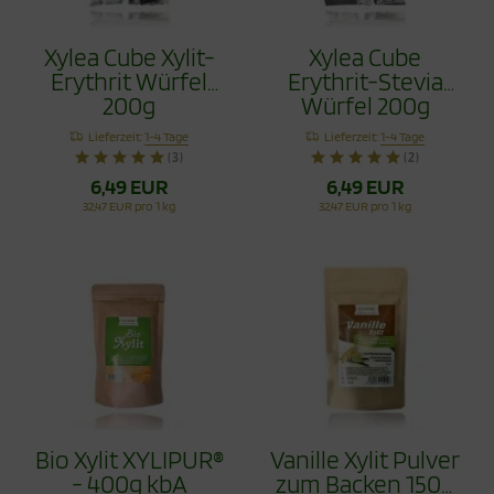
Xylea Cube Xylit-
Xylea Cube
Erythrit Würfel
Erythrit-Stevia
200g
Würfel 200g
kalorienfrei*
Lieferzeit:
1-4 Tage
Lieferzeit:
1-4 Tage
(3)
(2)
6,49 EUR
6,49 EUR
32,47 EUR pro 1 kg
32,47 EUR pro 1 kg
Bio Xylit XYLIPUR®
Vanille Xylit Pulver
- 400g kbA
zum Backen 150g