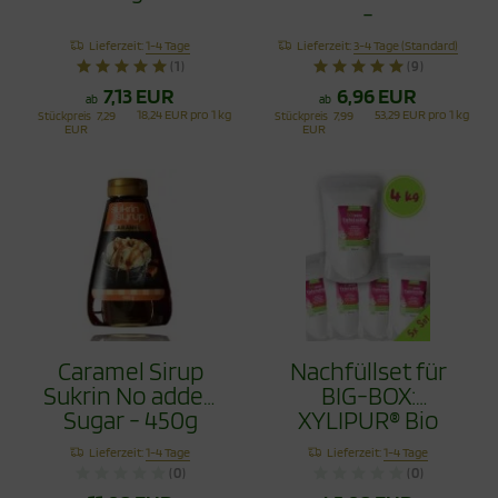
-
Vanillezuckerersatz
Lieferzeit:
1-4 Tage
Lieferzeit:
3-4 Tage (Standard)
(1)
(9)
7,13 EUR
6,96 EUR
ab
ab
18,24 EUR pro 1 kg
53,29 EUR pro 1 kg
Stückpreis
7,29
Stückpreis
7,99
EUR
EUR
Caramel Sirup
Nachfüllset für
Sukrin No added
BIG-BOX:
Sugar - 450g
XYLIPUR® Bio
Zero Erythrit 4 Kg
Lieferzeit:
1-4 Tage
Lieferzeit:
1-4 Tage
(0)
(0)