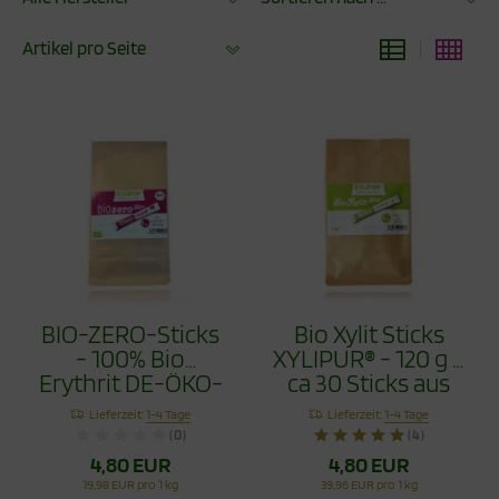
Artikel pro Seite
BIO-ZERO-Sticks
Bio Xylit Sticks
- 100% Bio
XYLIPUR® - 120 g =
Erythrit DE-ÖKO-
ca 30 Sticks aus
037 XYLIPUR®
kbA biologischem
Lieferzeit:
1-4 Tage
Lieferzeit:
1-4 Tage
120g
Anbau
(0)
(4)
4,80 EUR
4,80 EUR
19,98 EUR pro 1 kg
39,96 EUR pro 1 kg