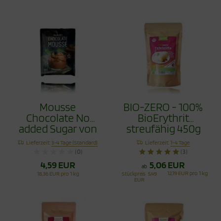
Mousse
BIO-ZERO - 100%
Chocolate No
BioErythrit
added Sugar von
streufähig 450g
Sukrin - für 4
DE-ÖKO-037
Lieferzeit:
3-4 Tage (Standard)
Lieferzeit:
1-4 Tage
Portionen
XYLIPUR®
(0)
(3)
4,59 EUR
5,06 EUR
ab
12,19 EUR pro 1 kg
18,36 EUR pro 1 kg
Stückpreis
5,49
EUR