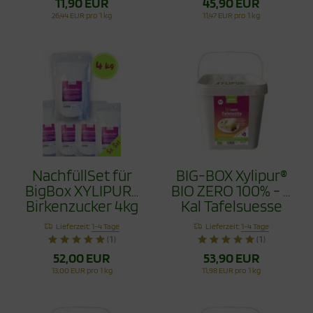
11,90 EUR
45,90 EUR
26,44 EUR pro 1 kg
11,47 EUR pro 1 kg
NachfüllSet für
BIG-BOX Xylipur®
BigBox XYLIPUR®
BIO ZERO 100% - 0
Birkenzucker 4kg
Kal Tafelsuesse
- Xylit aus
4,5Kg
Lieferzeit:
1-4 Tage
Lieferzeit:
1-4 Tage
Finnland
(1)
(1)
52,00 EUR
53,90 EUR
13,00 EUR pro 1 kg
11,98 EUR pro 1 kg