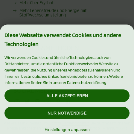
Mehr über Erythrit
Mehr Lebensfreude und Energie mit
Stoffwechselumstellung
Diese Webseite verwendet Cookies und andere
Technologien
ZAHLUNGSMETHODEN
Wir verwenden Cookies und ähnliche Technologien, auch von
Drittanbietern, um die ordentliche Funktionsweise der Website zu
gewährleisten, die Nutzung unseres Angebotes zu analysieren und
Ihnen ein bestmögliches Einkaufserlebnis bieten zu können. Weitere
Informationen finden Sie in unserer Datenschutzerklärung.
SOCIAL MEDIA
ALLE AKZEPTIEREN
NUR NOTWENDIGE
Alle Preise inkl. gesetzl. MwSt. zzgl.
Versandkosten
. Die durchgestrichenen
Preise entsprechen dem bisherigen Preis bei Xylishop - Premium Xylit
Einstellungen anpassen
Produkte.