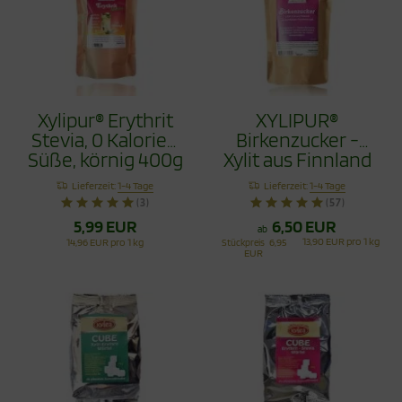
Xylipur® Erythrit
XYLIPUR®
Stevia, 0 Kalorien
Birkenzucker -
Süße, körnig 400g
Xylit aus Finnland
500g
Lieferzeit:
1-4 Tage
Lieferzeit:
1-4 Tage
(3)
(57)
5,99 EUR
6,50 EUR
ab
13,90 EUR pro 1 kg
14,96 EUR pro 1 kg
Stückpreis
6,95
EUR