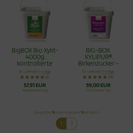
BigBOX Bio Xylit-
BIG-BOX:
4000g
XYLIPUR®
kontrollierte
Birkenzucker -
XYLIPUR® Bio
Xylit aus Finnland
Lieferzeit:
1-4 Tage
Lieferzeit:
1-4 Tage
Qualität
4,5Kg
(2)
(19)
57,91 EUR
59,00 EUR
14,48 EUR pro 1 kg
13,11 EUR pro 1 kg
Zeige
1
bis
16
(von insgesamt
16
Artikeln)
1