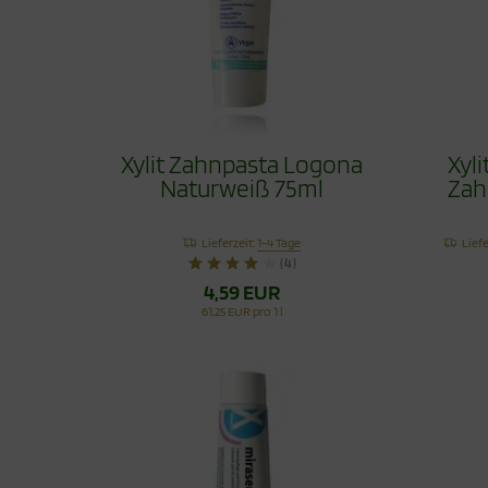
Xylit Zahnpasta Logona
Xyl
Naturweiß 75ml
Zah
Lieferzeit:
1-4 Tage
Liefe
(4)
4,59 EUR
61,25 EUR pro 1 l