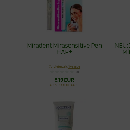
Miradent Mirasensitive Pen
NEU: 
HAP+
Mi
Lieferzeit:
1-4 Tage
(0)
8,19 EUR
327,49 EUR pro 100 ml