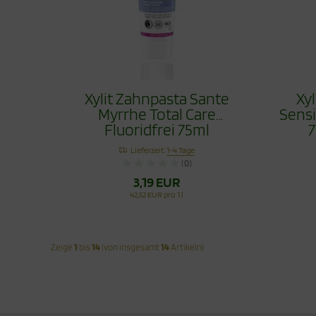
Xylit Zahnpasta Sante
Xy
Myrrhe Total Care
Sensi
Fluoridfrei 75ml
7
Lieferzeit:
1-4 Tage
(0)
3,19 EUR
42,52 EUR pro 1 l
Zeige
1
bis
14
(von insgesamt
14
Artikeln)