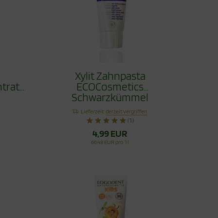
Xylit Zahnpasta
trat
ECOCosmetics
Schwarzkümmel
l
Fluoridfrei 75ml
Lieferzeit:
derzeit vergriffen
l
(1)
4,99 EUR
66,48 EUR pro 1 l