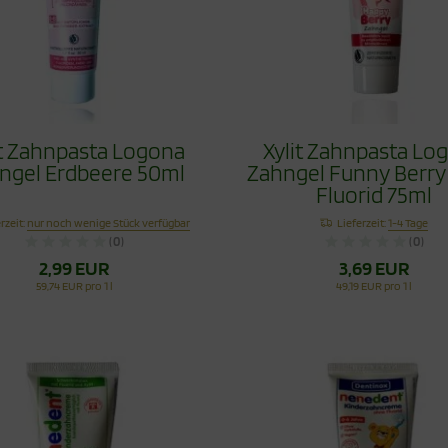
it Zahnpasta Logona
Xylit Zahnpasta Lo
ngel Erdbeere 50ml
Zahngel Funny Berr
Fluorid 75ml
rzeit:
nur noch wenige Stück verfügbar
Lieferzeit:
1-4 Tage
(0)
(0)
2,99 EUR
3,69 EUR
59,74 EUR pro 1 l
49,19 EUR pro 1 l