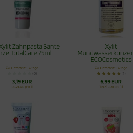
Xylit Zahnpasta Sante
Xylit
nze TotalCare 75ml
Mundwasserkonzen
ECOCosmetics
Schwarzkümme
Lieferzeit:
1-4 Tage
Lieferzeit:
1-4 Tage
Fluoridfrei 75m
(0)
(1)
3,19 EUR
6,99 EUR
42,52 EUR pro 1 l
139,71 EUR pro 1 l