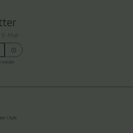
tter
 E-Mail
o wieder
r / Xylit