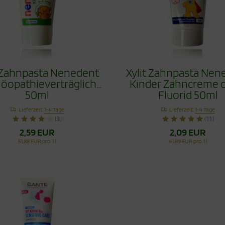
t Zahnpasta Nenedent
Xylit Zahnpasta Nen
opathieverträglich
Kinder Zahncreme 
50ml
Fluorid 50ml
Lieferzeit:
1-4 Tage
Lieferzeit:
1-4 Tage
(3)
(11)
2,59 EUR
2,09 EUR
51,88 EUR pro 1 l
41,89 EUR pro 1 l