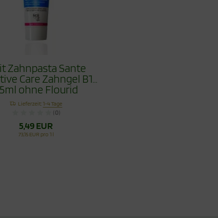
lit Zahnpasta Sante
tive Care Zahngel B12
5ml ohne Flourid
Lieferzeit:
1-4 Tage
(0)
5,49 EUR
73,15 EUR pro 1 l