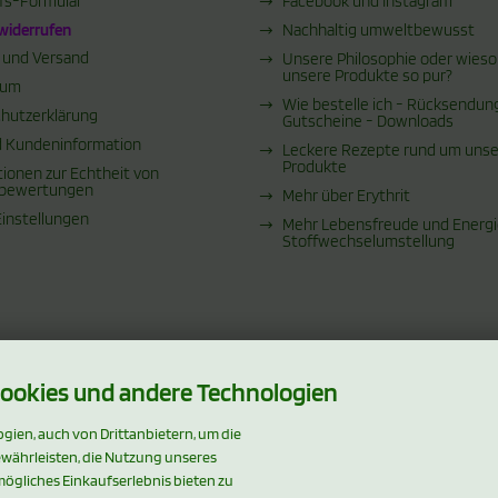
fs-Formular
Facebook und Instagram
 widerrufen
Nachhaltig umweltbewusst
 und Versand
Unsere Philosophie oder wieso
unsere Produkte so pur?
sum
Wie bestelle ich - Rücksendun
hutzerklärung
Gutscheine - Downloads
 Kundeninformation
Leckere Rezepte rund um uns
Produkte
tionen zur Echtheit von
bewertungen
Mehr über Erythrit
Einstellungen
Mehr Lebensfreude und Energi
Stoffwechselumstellung
ookies und andere Technologien
ien, auch von Drittanbietern, um die
ewährleisten, die Nutzung unseres
ögliches Einkaufserlebnis bieten zu