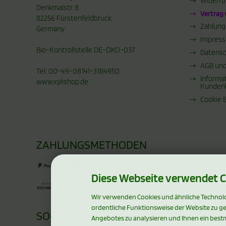
Widerru
Denkmalstr. 8
Vertrag
82256 Fürstenfeldbruck
Zahlung
Germany
Impres
Bio-Kontrollstelle DE-ÖKO-037
Datensc
AGB und
Tel: 00-49-08141-3184950
Informa
www.xylishop.de
Kunden
Cookie 
ZAHLUNGSMETHODEN
Diese Webseite verwendet C
Wir verwenden Cookies und ähnliche Technolog
ordentliche Funktionsweise der Website zu g
SOCIAL MEDIA
Angebotes zu analysieren und Ihnen ein bestm