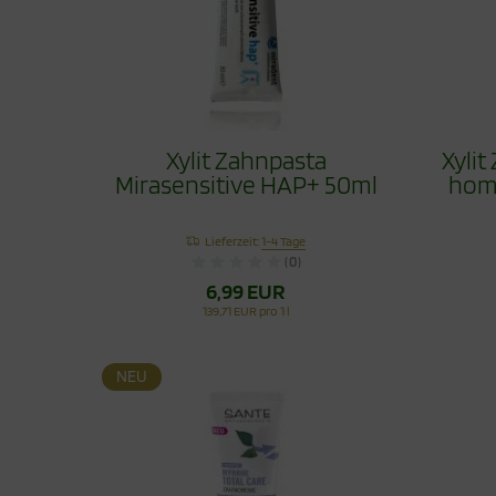
Xylit Zahnpasta
Xyli
Mirasensitive HAP+ 50ml
homö
Lieferzeit:
1-4 Tage
(0)
6,99 EUR
139,71 EUR pro 1 l
NEU