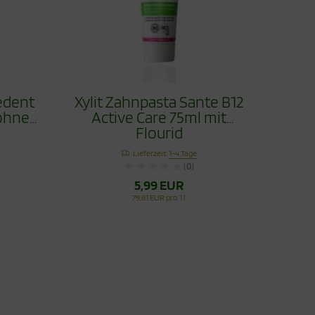
edent
Xylit Zahnpasta Sante B12
ohne
Active Care 75ml mit
Flourid
Lieferzeit:
1-4 Tage
(0)
5,99 EUR
79,81 EUR pro 1 l