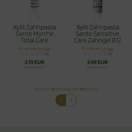
Xylit Zahnpasta
Xylit Zahnpasta
Sante Myrrhe
Sante Sensitive
Total Care
Care Zahngel B12
Fluoridfrei 75ml
75ml ohne Flourid
Lieferzeit:
1-4 Tage
Lieferzeit:
1-4 Tage
(0)
(0)
3,19 EUR
5,49 EUR
42,52 EUR pro 1 l
73,15 EUR pro 1 l
Zeige
1
bis
14
(von insgesamt
14
Artikeln)
1