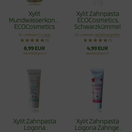
Xylit
Xylit Zahnpasta
Mundwasserkonzentrat
ECOCosmetics
ECOCosmetics
Schwarzkümmel
Schwarzkümmel
Fluoridfrei 75ml
Lieferzeit:
1-4 Tage
Lieferzeit:
derzeit vergriffen
Fluoridfrei 75ml
(1)
(1)
6,99 EUR
4,99 EUR
139,71 EUR pro 1 l
66,48 EUR pro 1 l
Xylit Zahnpasta
Xylit Zahnpasta
Logona
Logona Zahngel