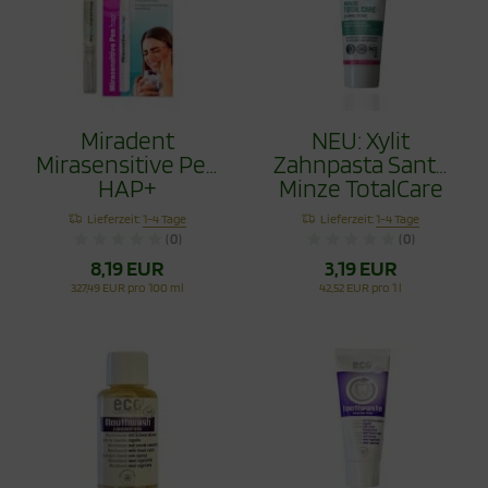
Miradent
NEU: Xylit
Mirasensitive Pen
Zahnpasta Sante
HAP+
Minze TotalCare
75ml
Lieferzeit:
1-4 Tage
Lieferzeit:
1-4 Tage
(0)
(0)
8,19 EUR
3,19 EUR
327,49 EUR pro 100 ml
42,52 EUR pro 1 l