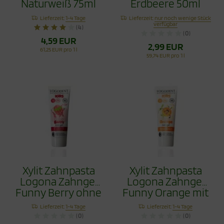
Naturweiß 75ml
Erdbeere 50ml
Lieferzeit:
1-4 Tage
Lieferzeit:
nur noch wenige Stück
verfügbar
(4)
(0)
4,59 EUR
2,99 EUR
61,25 EUR pro 1 l
59,74 EUR pro 1 l
Xylit Zahnpasta
Xylit Zahnpasta
Logona Zahngel
Logona Zahngel
Funny Berry ohne
Funny Orange mit
Fluorid 75ml
Hydroxyapapitit
Lieferzeit:
1-4 Tage
Lieferzeit:
1-4 Tage
75ml
(0)
(0)