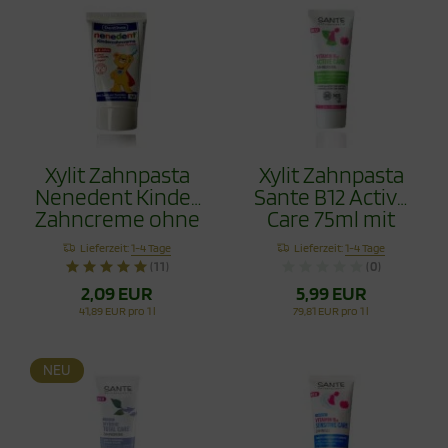
Xylit Zahnpasta
Xylit Zahnpasta
Nenedent Kinder
Sante B12 Active
Zahncreme ohne
Care 75ml mit
Fluorid 50ml
Flourid
Lieferzeit:
1-4 Tage
Lieferzeit:
1-4 Tage
(11)
(0)
2,09 EUR
5,99 EUR
41,89 EUR pro 1 l
79,81 EUR pro 1 l
NEU