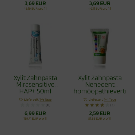
3,69 EUR
3,69 EUR
49,19 EUR pro 1 l
46,11 EUR pro 1 l
Xylit Zahnpasta
Xylit Zahnpasta
Mirasensitive
Nenedent
HAP+ 50ml
homöopathieverträgl
50ml
Lieferzeit:
1-4 Tage
Lieferzeit:
1-4 Tage
(0)
(3)
6,99 EUR
2,59 EUR
139,71 EUR pro 1 l
51,88 EUR pro 1 l