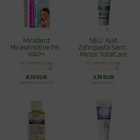
Miradent
NEU: Xylit
Mirasensitive Pen
Zahnpasta Sante
HAP+
Minze TotalCare
75ml
Lieferzeit:
1-4 Tage
Lieferzeit:
1-4 Tage
(0)
(0)
8,19 EUR
3,19 EUR
327,49 EUR pro 100 ml
42,52 EUR pro 1 l