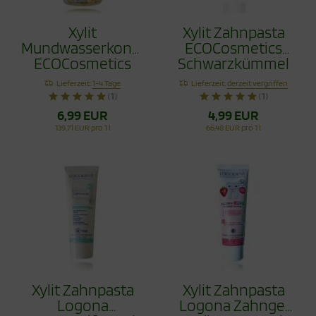
Xylit
Xylit Zahnpasta
Mundwasserkonzentrat
ECOCosmetics
ECOCosmetics
Schwarzkümmel
Schwarzkümmel
Fluoridfrei 75ml
Lieferzeit:
1-4 Tage
Lieferzeit:
derzeit vergriffen
Fluoridfrei 75ml
(1)
(1)
6,99 EUR
4,99 EUR
139,71 EUR pro 1 l
66,48 EUR pro 1 l
Xylit Zahnpasta
Xylit Zahnpasta
Logona
Logona Zahngel