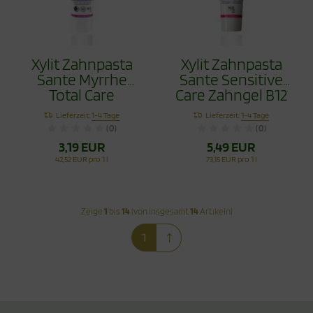
Xylit Zahnpasta
Xylit Zahnpasta
Sante Myrrhe
Sante Sensitive
Total Care
Care Zahngel B12
Fluoridfrei 75ml
75ml ohne Flourid
Lieferzeit:
1-4 Tage
Lieferzeit:
1-4 Tage
(0)
(0)
3,19 EUR
5,49 EUR
42,52 EUR pro 1 l
73,15 EUR pro 1 l
Zeige
1
bis
14
(von insgesamt
14
Artikeln)
1