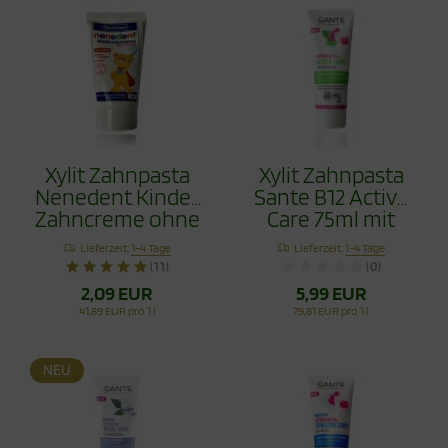
Xylit Zahnpasta
Xylit Zahnpasta
Nenedent Kinder
Sante B12 Active
Zahncreme ohne
Care 75ml mit
Fluorid 50ml
Flourid
Lieferzeit:
1-4 Tage
Lieferzeit:
1-4 Tage
(11)
(0)
2,09 EUR
5,99 EUR
41,89 EUR pro 1 l
79,81 EUR pro 1 l
NEU