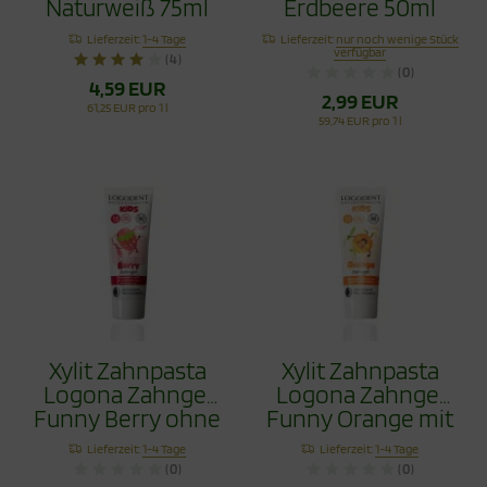
Naturweiß 75ml
Erdbeere 50ml
Lieferzeit:
1-4 Tage
Lieferzeit:
nur noch wenige Stück
verfügbar
(4)
(0)
4,59 EUR
2,99 EUR
61,25 EUR pro 1 l
59,74 EUR pro 1 l
Xylit Zahnpasta
Xylit Zahnpasta
Logona Zahngel
Logona Zahngel
Funny Berry ohne
Funny Orange mit
Fluorid 75ml
Hydroxyapapitit
Lieferzeit:
1-4 Tage
Lieferzeit:
1-4 Tage
75ml
(0)
(0)