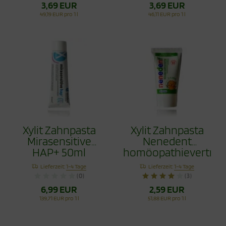
3,69 EUR
3,69 EUR
49,19 EUR pro 1 l
46,11 EUR pro 1 l
Xylit Zahnpasta
Xylit Zahnpasta
Mirasensitive
Nenedent
HAP+ 50ml
homöopathieverträgl
50ml
Lieferzeit:
1-4 Tage
Lieferzeit:
1-4 Tage
(0)
(3)
6,99 EUR
2,59 EUR
139,71 EUR pro 1 l
51,88 EUR pro 1 l