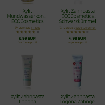
Xylit
Xylit Zahnpasta
Mundwasserkonzentrat
ECOCosmetics
ECOCosmetics
Schwarzkümmel
Schwarzkümmel
Fluoridfrei 75ml
Lieferzeit:
1-4 Tage
Lieferzeit:
derzeit vergriffen
Fluoridfrei 75ml
(1)
(1)
6,99 EUR
4,99 EUR
139,71 EUR pro 1 l
66,48 EUR pro 1 l
Xylit Zahnpasta
Xylit Zahnpasta
Logona
Logona Zahngel