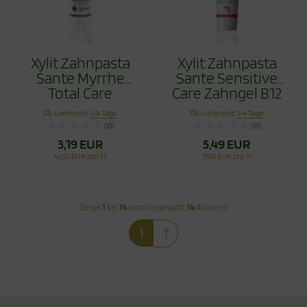
Xylit Zahnpasta
Xylit Zahnpasta
Sante Myrrhe
Sante Sensitive
Total Care
Care Zahngel B12
Fluoridfrei 75ml
75ml ohne Flourid
Lieferzeit:
1-4 Tage
Lieferzeit:
1-4 Tage
(0)
(0)
3,19 EUR
5,49 EUR
42,52 EUR pro 1 l
73,15 EUR pro 1 l
Zeige
1
bis
14
(von insgesamt
14
Artikeln)
1