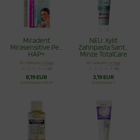
Miradent
NEU: Xylit
Mirasensitive Pen
Zahnpasta Sante
HAP+
Minze TotalCare
75ml
Lieferzeit:
1-4 Tage
Lieferzeit:
1-4 Tage
(0)
(0)
8,19 EUR
3,19 EUR
327,49 EUR pro 100 ml
42,52 EUR pro 1 l