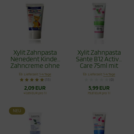
Xylit Zahnpasta
Xylit Zahnpasta
Nenedent Kinder
Sante B12 Active
Zahncreme ohne
Care 75ml mit
Fluorid 50ml
Flourid
Lieferzeit:
1-4 Tage
Lieferzeit:
1-4 Tage
(11)
(0)
2,09 EUR
5,99 EUR
41,89 EUR pro 1 l
79,81 EUR pro 1 l
NEU