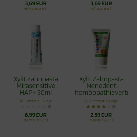
3,69 EUR
3,69 EUR
49,19 EUR pro 1 l
46,11 EUR pro 1 l
Xylit Zahnpasta
Xylit Zahnpasta
Mirasensitive
Nenedent
HAP+ 50ml
homöopathieverträgl
50ml
Lieferzeit:
1-4 Tage
Lieferzeit:
1-4 Tage
(0)
(3)
6,99 EUR
2,59 EUR
139,71 EUR pro 1 l
51,88 EUR pro 1 l