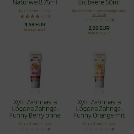
Naturweiß 75ml
Erdbeere 50ml
Lieferzeit:
1-4 Tage
Lieferzeit:
nur noch wenige Stück
verfügbar
(4)
(0)
4,59 EUR
2,99 EUR
61,25 EUR pro 1 l
59,74 EUR pro 1 l
Xylit Zahnpasta
Xylit Zahnpasta
Logona Zahngel
Logona Zahngel
Funny Berry ohne
Funny Orange mit
Fluorid 75ml
Hydroxyapapitit
Lieferzeit:
1-4 Tage
Lieferzeit:
1-4 Tage
75ml
(0)
(0)