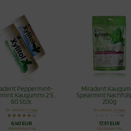
adent Peppermint-
Miradent Kaugum
mint Kaugummi 2 Set
Spearmint Nachfüll
60 Stck.
200g
Lieferzeit:
1-4 Tage
Lieferzeit:
1-4 Tage
(2)
(0)
6,40 EUR
17,51 EUR
106,64 EUR pro 1 kg
87,53 EUR pro 1 kg