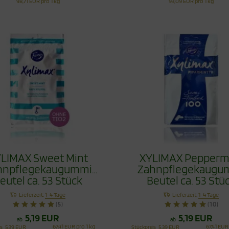
98,71 EUR pro 1 kg
93,09 EUR pro 1 kg
LIMAX Sweet Mint
XYLIMAX Pepperm
hnpflegekaugummi
Zahnpflegekaugu
eutel ca. 53 Stück
Beutel ca. 53 Stü
Lieferzeit:
1-4 Tage
Lieferzeit:
1-4 Tage
(5)
(10)
5,19 EUR
5,19 EUR
ab
ab
67,41 EUR pro 1 kg
67,41 EUR
is
5,39 EUR
Stückpreis
5,39 EUR