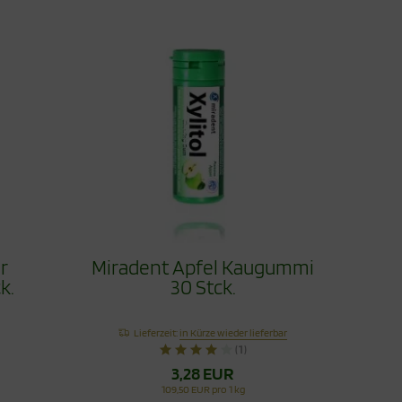
r
Miradent Apfel Kaugummi
k.
30 Stck.
Lieferzeit:
in Kürze wieder lieferbar
(1)
3,28 EUR
109,50 EUR pro 1 kg