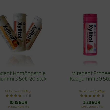
adent Homöopathie
Miradent Erdbee
ummi 3 Set 120 Stck.
Kaugummi 30 Stc
Lieferzeit:
1-4 Tage
Lieferzeit:
1-4 Tage
(11)
(1)
10,15 EUR
3,28 EUR
84,62 EUR pro 1 kg
109,50 EUR pro 1 kg