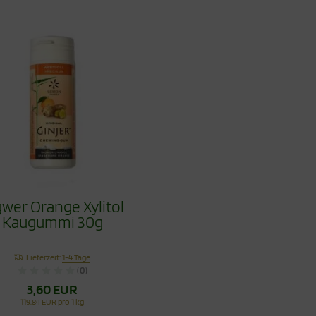
gwer Orange Xylitol
Kaugummi 30g
Lieferzeit:
1-4 Tage
(0)
3,60 EUR
119,84 EUR pro 1 kg