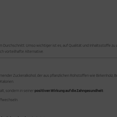
Durchschnitt. Umso wichtiger ist es, auf Qualität und Inhaltsstoffe z
h vorteilhafte Alternative.
ommender Zuckeralkohol, der aus pflanzlichen Rohstoffen wie Birkenholz,
Kalorien.
alt, sondern in seiner
positiven Wirkung auf die Zahngesundheit
:
ffwechseln.