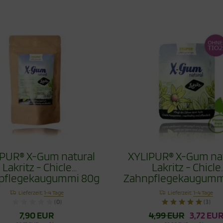
PUR® X-Gum natural
XYLIPUR® X-Gum na
Lakritz - Chicle
Lakritz - Chicle
pflegekaugummi 80g
Zahnpflegekaugumm
Lieferzeit:
1-4 Tage
Lieferzeit:
1-4 Tage
(0)
(3)
7,90 EUR
4,99 EUR
3,72 EU