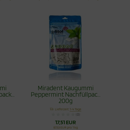
mi
Miradent Kaugummi
pack
Peppermint Nachfüllpack
200g
Lieferzeit:
1-4 Tage
(0)
17,51 EUR
87,53 EUR pro 1 kg