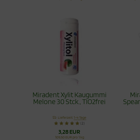
Miradent Xylit Kaugummi
Mir
Melone 30 Stck., TIO2frei
Spear
Lieferzeit:
1-4 Tage
(2)
3,28 EUR
109,50 EUR pro 1 kg