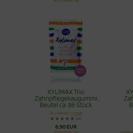
98,71 EUR pro 1 kg
XYLIMAX Trio
XY
Zahnpflegekaugummi
Za
Beutel ca. 86 Stück
B
Lieferzeit:
1-4 Tage
(24)
6,90 EUR
57,51 EUR pro 1 kg
Stückpre