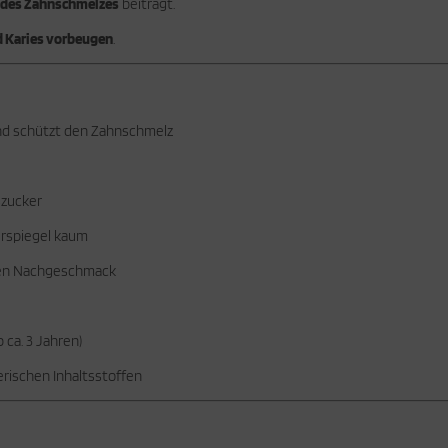
 des Zahnschmelzes
beiträgt.
 Karies vorbeugen
.
nd schützt den Zahnschmelz
szucker
erspiegel kaum
chen Nachgeschmack
ca. 3 Jahren)
erischen Inhaltsstoffen