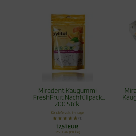
Miradent Kaugummi
Mir
FreshFruit Nachfüllpack
Kaug
200 Stck.
Lieferzeit:
1-4 Tage
(1)
17,51 EUR
87,53 EUR pro 1 kg