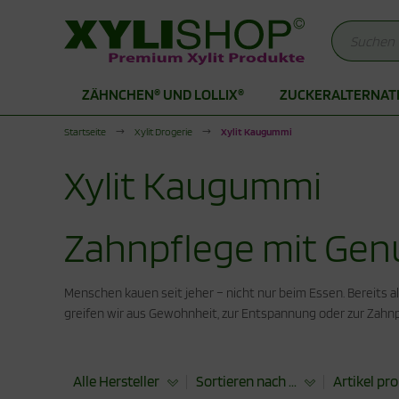
ZÄHNCHEN® UND LOLLIX®
ZUCKERALTERNAT
Alles anzeigen aus Zähnchen® und LolliX®
Alles anzeigen aus Zuckeralternativen
Alles anzeigen aus Produkte für die Stoffwechselkur
Startseite
Xylit Drogerie
Xylit Kaugummi
hnchen Xylit Bonbons
rkenzucker
duktionsphase
Xylit Kaugummi
itol Lutscher
thrit Pulver
abilisierungsphase
lit Bonbons
cken mit Xylit
Zahnpflege mit Gen
odukte für die Stoffwechselkur
Menschen kauen seit jeher – nicht nur beim Essen. Bereits a
greifen wir aus Gewohnheit, zur Entspannung oder zur Zah
Alle Hersteller
Sortieren nach ...
Artikel pro