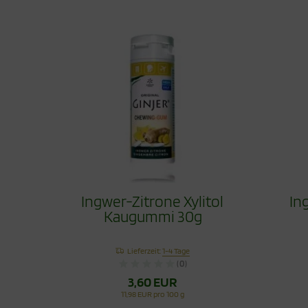
Ingwer-Zitrone Xylitol
In
Kaugummi 30g
Lieferzeit:
1-4 Tage
(0)
3,60 EUR
11,98 EUR pro 100 g