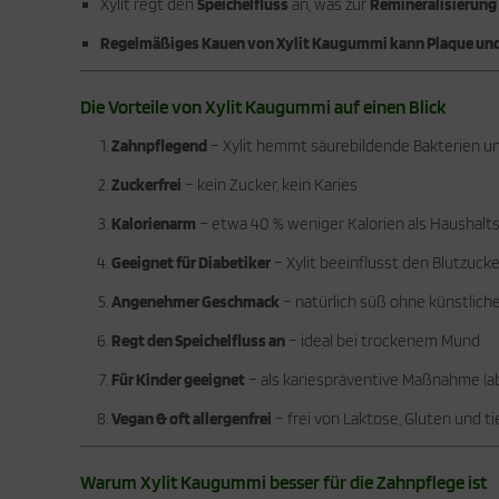
Xylit regt den
Speichelfluss
an, was zur
Remineralisierung
Regelmäßiges Kauen von Xylit Kaugummi kann Plaque und
Die Vorteile von Xylit Kaugummi auf einen Blick
Zahnpflegend
– Xylit hemmt säurebildende Bakterien u
Zuckerfrei
– kein Zucker, kein Karies
Kalorienarm
– etwa 40 % weniger Kalorien als Haushalt
Geeignet für Diabetiker
– Xylit beeinflusst den Blutzuck
Angenehmer Geschmack
– natürlich süß ohne künstli
Regt den Speichelfluss an
– ideal bei trockenem Mund
Für Kinder geeignet
– als kariespräventive Maßnahme (ab 
Vegan & oft allergenfrei
– frei von Laktose, Gluten und ti
Warum Xylit Kaugummi besser für die Zahnpflege ist