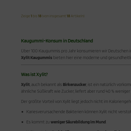
Zeige
1
bis
18
(von insgesamt
18
Artikeln)
Kaugummi-Konsum in Deutschland
Über 100 Kaugummis pro Jahr konsumieren wir Deutschen im 
Xylit Kaugummis
bieten hier eine moderne und gesundheitlic
Was ist Xylit?
Xylit
, auch bekannt als
Birkenzucker
, ist ein natürlich vork
ähnliche Süßkraft wie Zucker, liefert aber rund 40 % weniger 
Der größte Vorteil von Xylit liegt jedoch nicht im Kaloriengeh
Kariesverursachende Bakterien können Xylit nicht versto
Es kommt zu
weniger Säurebildung im Mund
.