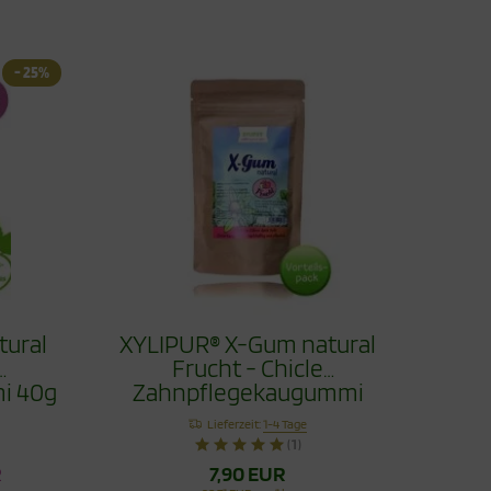
- 25%
tural
XYLIPUR® X-Gum natural
Frucht - Chicle
i 40g
Zahnpflegekaugummi
Vorteilspack 80g
Lieferzeit:
1-4 Tage
(1)
R
7,90 EUR