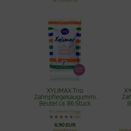
98,71 EUR pro 1 kg
XYLIMAX Trio
XY
Zahnpflegekaugummi
Za
Beutel ca. 86 Stück
B
Lieferzeit:
1-4 Tage
(24)
6,90 EUR
57,51 EUR pro 1 kg
Stückpre