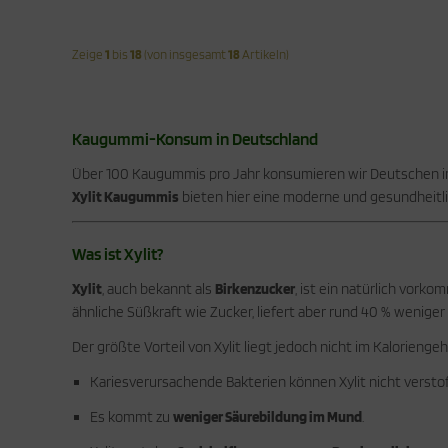
Zeige
1
bis
18
(von insgesamt
18
Artikeln)
Kaugummi-Konsum in Deutschland
Über 100 Kaugummis pro Jahr konsumieren wir Deutschen im 
Xylit Kaugummis
bieten hier eine moderne und gesundheitlic
Was ist Xylit?
Xylit
, auch bekannt als
Birkenzucker
, ist ein natürlich vork
ähnliche Süßkraft wie Zucker, liefert aber rund 40 % weniger 
Der größte Vorteil von Xylit liegt jedoch nicht im Kaloriengeh
Kariesverursachende Bakterien können Xylit nicht versto
Es kommt zu
weniger Säurebildung im Mund
.