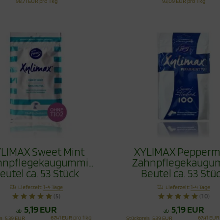
98,71 EUR pro 1 kg
93,09 EUR pro 1 kg
LIMAX Sweet Mint
XYLIMAX Pepperm
hnpflegekaugummi
Zahnpflegekaugu
eutel ca. 53 Stück
Beutel ca. 53 Stü
Lieferzeit:
1-4 Tage
Lieferzeit:
1-4 Tage
(5)
(10)
5,19 EUR
5,19 EUR
ab
ab
67,41 EUR pro 1 kg
67,41 EUR
is
5,39 EUR
Stückpreis
5,39 EUR