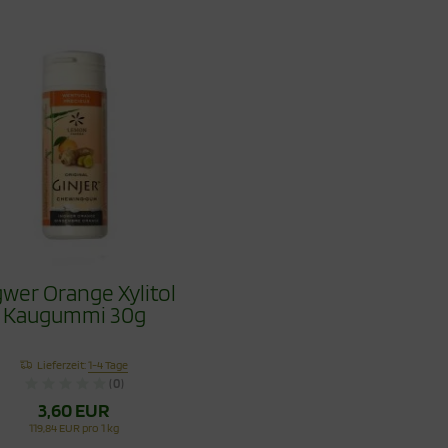
gwer Orange Xylitol
Kaugummi 30g
Lieferzeit:
1-4 Tage
(0)
3,60 EUR
119,84 EUR pro 1 kg