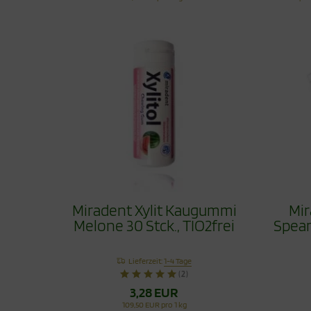
Miradent Xylit Kaugummi
Mir
Melone 30 Stck., TIO2frei
Spear
Lieferzeit:
1-4 Tage
(2)
3,28 EUR
109,50 EUR pro 1 kg