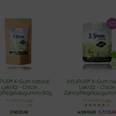
PUR® X-Gum natural
XYLIPUR® X-Gum na
Lakritz - Chicle
Lakritz - Chicle
pflegekaugummi 80g
Zahnpflegekaugumm
Lieferzeit:
1-4 Tage
Lieferzeit:
1-4 Tage
(0)
(3)
7,90 EUR
4,99 EUR
3,72 EU