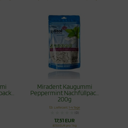
mi
Miradent Kaugummi
pack
Peppermint Nachfüllpack
200g
Lieferzeit:
1-4 Tage
(0)
17,51 EUR
87,53 EUR pro 1 kg