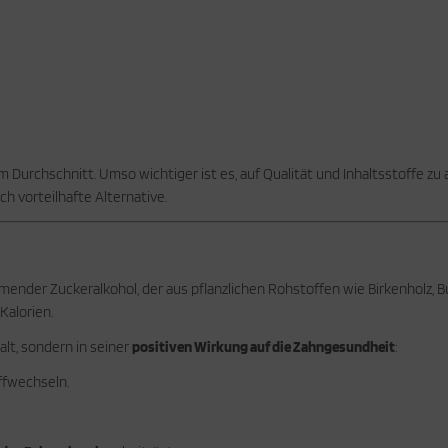
Durchschnitt. Umso wichtiger ist es, auf Qualität und Inhaltsstoffe z
h vorteilhafte Alternative.
ommender Zuckeralkohol, der aus pflanzlichen Rohstoffen wie Birkenholz,
Kalorien.
alt, sondern in seiner
positiven Wirkung auf die Zahngesundheit
:
ffwechseln.