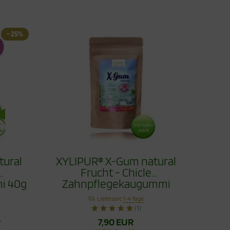
- 25%
tural
XYLIPUR® X-Gum natural
Frucht - Chicle
i 40g
Zahnpflegekaugummi
Vorteilspack 80g
Lieferzeit:
1-4 Tage
(1)
R
7,90 EUR