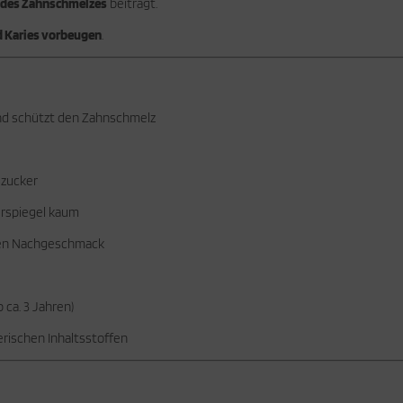
 des Zahnschmelzes
beiträgt.
 Karies vorbeugen
.
nd schützt den Zahnschmelz
szucker
erspiegel kaum
chen Nachgeschmack
ca. 3 Jahren)
erischen Inhaltsstoffen