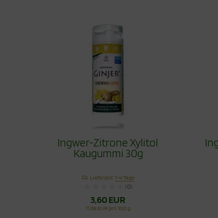
Ingwer-Zitrone Xylitol
In
Kaugummi 30g
Lieferzeit:
1-4 Tage
(0)
3,60 EUR
11,98 EUR pro 100 g