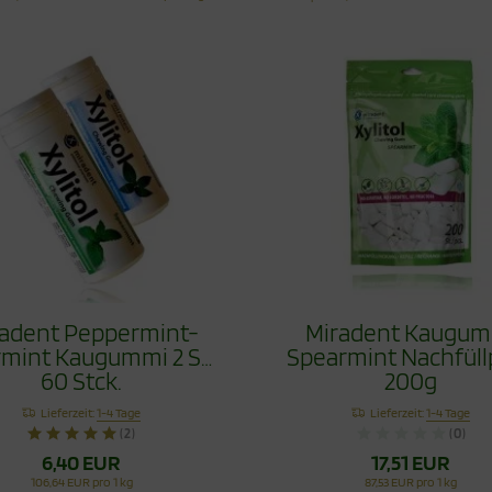
adent Peppermint-
Miradent Kaugum
mint Kaugummi 2 Set
Spearmint Nachfüll
60 Stck.
200g
Lieferzeit:
1-4 Tage
Lieferzeit:
1-4 Tage
(2)
(0)
6,40 EUR
17,51 EUR
106,64 EUR pro 1 kg
87,53 EUR pro 1 kg