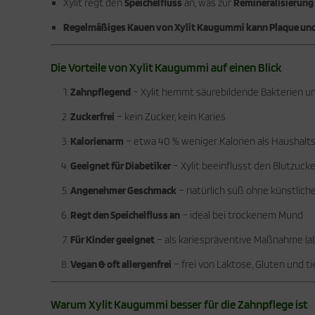
Xylit regt den
Speichelfluss
an, was zur
Remineralisierung
Regelmäßiges Kauen von Xylit Kaugummi kann Plaque und
Die Vorteile von Xylit Kaugummi auf einen Blick
Zahnpflegend
– Xylit hemmt säurebildende Bakterien u
Zuckerfrei
– kein Zucker, kein Karies
Kalorienarm
– etwa 40 % weniger Kalorien als Haushalt
Geeignet für Diabetiker
– Xylit beeinflusst den Blutzuck
Angenehmer Geschmack
– natürlich süß ohne künstli
Regt den Speichelfluss an
– ideal bei trockenem Mund
Für Kinder geeignet
– als kariespräventive Maßnahme (ab 
Vegan & oft allergenfrei
– frei von Laktose, Gluten und ti
Warum Xylit Kaugummi besser für die Zahnpflege ist