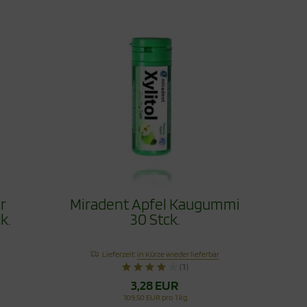
r
Miradent Apfel Kaugummi
k.
30 Stck.
Lieferzeit:
in Kürze wieder lieferbar
(1)
3,28 EUR
109,50 EUR pro 1 kg