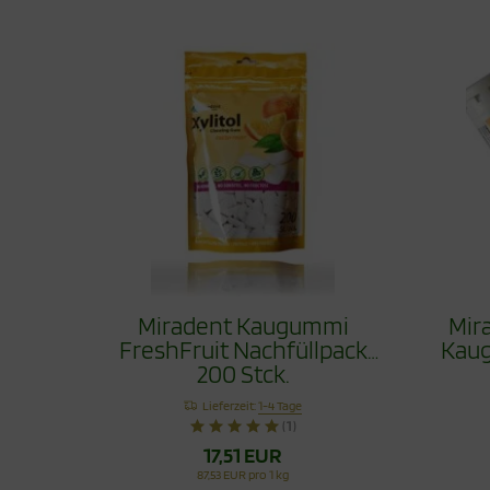
Miradent Kaugummi
Mir
FreshFruit Nachfüllpack
Kaug
200 Stck.
Lieferzeit:
1-4 Tage
(1)
17,51 EUR
87,53 EUR pro 1 kg