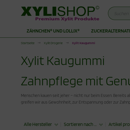
ZÄHNCHEN® UND LOLLIX®
ZUCKERALTERNAT
Alles anzeigen aus Zähnchen® und LolliX®
Alles anzeigen aus Zuckeralternativen
Alles anzeigen aus Produkte für die Stoffwechselkur
Startseite
Xylit Drogerie
Xylit Kaugummi
hnchen Xylit Bonbons
rkenzucker
duktionsphase
Xylit Kaugummi
itol Lutscher
thrit Pulver
abilisierungsphase
lit Bonbons
cken mit Xylit
Zahnpflege mit Gen
odukte für die Stoffwechselkur
Menschen kauen seit jeher – nicht nur beim Essen. Bereits a
greifen wir aus Gewohnheit, zur Entspannung oder zur Zah
Alle Hersteller
Sortieren nach ...
Artikel pro