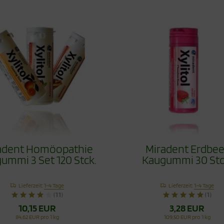
adent Homöopathie
Miradent Erdbee
ummi 3 Set 120 Stck.
Kaugummi 30 Stc
Lieferzeit:
1-4 Tage
Lieferzeit:
1-4 Tage
(11)
(1)
10,15 EUR
3,28 EUR
84,62 EUR pro 1 kg
109,50 EUR pro 1 kg