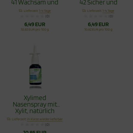
41 Wachsam und
42 Sicher und
Beständig 60g
Überzeugt 60g
Lieferzeit:
1-4 Tage
Lieferzeit:
1-4 Tage
(0)
(0)
6,49 EUR
6,49 EUR
10,82 EUR pro 100 g
10,82 EUR pro 100 g
Xylimed
Nasenspray mit
Xylit, natürlich
reinigend, 45ml
Lieferzeit:
in Kürze wieder lieferbar
(0)
10,95 EUR