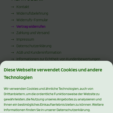
Kontakt
Widerrufsbelehrung
Widerrufs-Formular
Vertrag widerrufen
Zahlung und Versand
Impressum
Datenschutzerklärung
AGB und Kundeninformation
Informationen zur Echtheit von Kundenbewertungen
Cookie Einstellungen
Diese Webseite verwendet Cookies und andere
Technologien
INFORMATIONEN
Wir verwenden Cookies und ähnliche Technologien, auch von
Wissenswertes über Birkenzucker / Xylit
Drittanbietern, um die ordentliche Funktionsweise der Website zu
Hinweise für Diabetiker
gewährleisten, die Nutzung unseres Angebotes zu analysieren und
Facebook und Instagram
Ihnen ein bestmögliches Einkaufserlebnis bieten zu können. Weitere
Informationen finden Sie in unserer Datenschutzerklärung.
Nachhaltig umweltbewusst