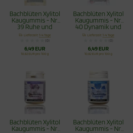
Bachblüten Xylitol
Bachblüten Xylitol
Kaugummis - Nr.
Kaugummis - Nr.
39 Ruhe und
40 Dynamik und
Gelassenheit 60g
Ausdauer 60g
Lieferzeit:
1-4 Tage
Lieferzeit:
1-4 Tage
(0)
(0)
6,49 EUR
6,49 EUR
10,82 EUR pro 100 g
10,82 EUR pro 100 g
Bachblüten Xylitol
Bachblüten Xylitol
Kaugummis - Nr.
Kaugummis - Nr.