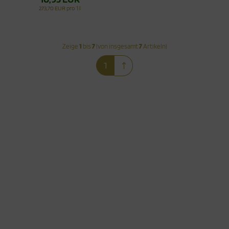
273,70 EUR pro 1 l
Zeige
1
bis
7
(von insgesamt
7
Artikeln)
1