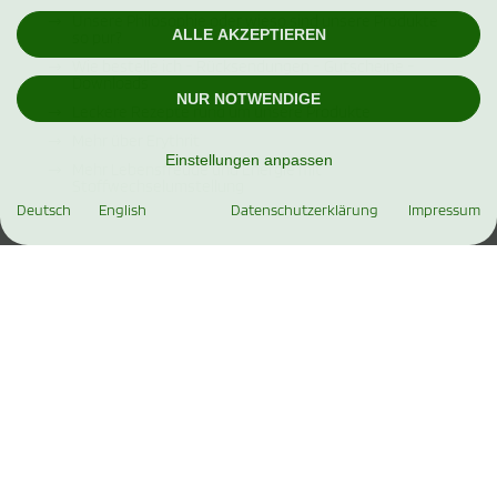
Unsere Philosophie oder wieso sind unsere Produkte
ALLE AKZEPTIEREN
so pur?
Wie bestelle ich - Rücksendungen - Gutscheine -
Downloads
NUR NOTWENDIGE
Leckere Rezepte rund um unsere Produkte
Mehr über Erythrit
Einstellungen anpassen
Mehr Lebensfreude und Energie mit
Stoffwechselumstellung
Deutsch
English
Datenschutzerklärung
Impressum
ZAHLUNGSMETHODEN
SOCIAL MEDIA