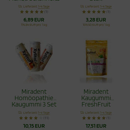
mit Xylit 60g
Lieferzeit:
1-4 Tage
Lieferzeit:
1-4 Tage
(1)
(1)
6,89 EUR
3,28 EUR
114,84 EUR pro 1 kg
109,50 EUR pro 1 kg
Miradent
Miradent
Homöopathie
Kaugummi
Kaugummi 3 Set
FreshFruit
120 Stck.
Nachfüllpack 200
Lieferzeit:
1-4 Tage
Lieferzeit:
1-4 Tage
Stck.
(11)
(1)
10,15 EUR
17,51 EUR