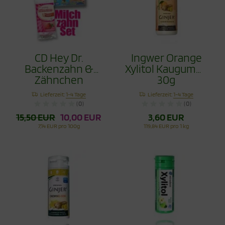
CD Hey Dr.
Ingwer Orange
Backenzahn &
Xylitol Kaugummi
Zähnchen
30g
Erdbeere 30g im
Lieferzeit:
1-4 Tage
Lieferzeit:
1-4 Tage
Set
(0)
(0)
15,50 EUR
10,00 EUR
3,60 EUR
7,14 EUR pro 100g
119,84 EUR pro 1 kg