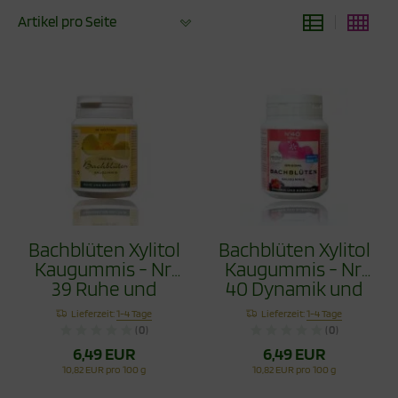
Artikel pro Seite
Bachblüten Xylitol
Bachblüten Xylitol
Kaugummis - Nr.
Kaugummis - Nr.
39 Ruhe und
40 Dynamik und
Gelassenheit 60g
Ausdauer 60g
Lieferzeit:
1-4 Tage
Lieferzeit:
1-4 Tage
(0)
(0)
6,49 EUR
6,49 EUR
10,82 EUR pro 100 g
10,82 EUR pro 100 g