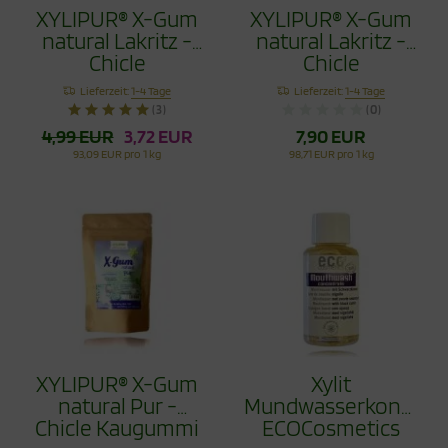
XYLIPUR® X-Gum
XYLIPUR® X-Gum
natural Lakritz -
natural Lakritz -
Chicle
Chicle
Zahnpflegekaugummi
Zahnpflegekaugumm
Lieferzeit:
1-4 Tage
Lieferzeit:
1-4 Tage
40g
80g
(3)
(0)
4,99 EUR
3,72 EUR
7,90 EUR
93,09 EUR pro 1 kg
98,71 EUR pro 1 kg
XYLIPUR® X-Gum
Xylit
natural Pur -
Mundwasserkonzent
Chicle Kaugummi
ECOCosmetics