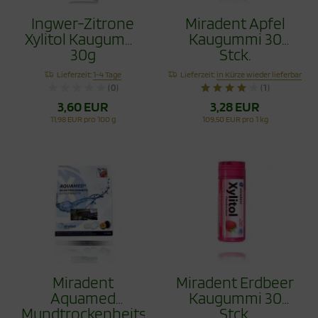
Ingwer-Zitrone
Miradent Apfel
Xylitol Kaugummi
Kaugummi 30
30g
Stck.
Lieferzeit:
1-4 Tage
Lieferzeit:
in Kürze wieder lieferbar
(0)
(1)
3,60 EUR
3,28 EUR
11,98 EUR pro 100 g
109,50 EUR pro 1 kg
Miradent
Miradent Erdbeer
Aquamed
Kaugummi 30
Mundtrockenheitstablette
Stck.