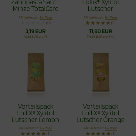
Zahnpasta Sante
Lollix® Xylitol
Minze TotalCare
Lutscher
75ml
Erdbeere 100g
Lieferzeit:
1-4 Tage
Lieferzeit:
1-4 Tage
(0)
(5)
3,19 EUR
11,90 EUR
42,52 EUR pro 1 l
118,98 EUR pro 1 kg
Vorteilspack
Vorteilspack
LolliX® Xylitol
LolliX® Xylitol
Lutscher Lemon
Lutscher Orange
Zitrone 100g
100g
Lieferzeit:
1-4 Tage
Lieferzeit:
1-4 Tage
(1)
(1)