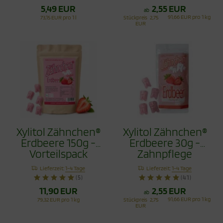
5,49 EUR
2,55 EUR
ab
91,66 EUR pro 1 kg
73,15 EUR pro 1 l
Stückpreis
2,75
EUR
Xylitol Zähnchen®
Xylitol Zähnchen®
Erdbeere 150g -
Erdbeere 30g -
Vorteilspack
Zahnpflege
Bonbons
Lieferzeit:
1-4 Tage
Lieferzeit:
1-4 Tage
(5)
(41)
11,90 EUR
2,55 EUR
ab
91,66 EUR pro 1 kg
79,32 EUR pro 1 kg
Stückpreis
2,75
EUR