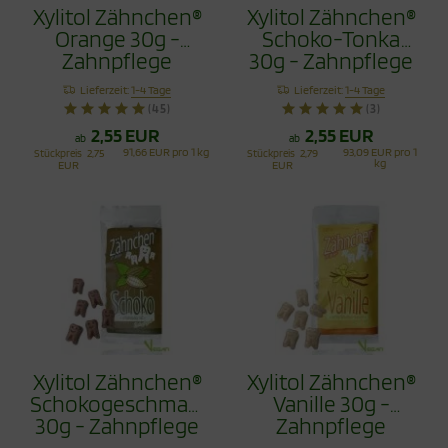
Xylitol Zähnchen®
Xylitol Zähnchen®
Orange 30g -
Schoko-Tonka
Zahnpflege
30g - Zahnpflege
Bonbons
Bonbons
Lieferzeit:
1-4 Tage
Lieferzeit:
1-4 Tage
(45)
(3)
2,55 EUR
2,55 EUR
ab
ab
91,66 EUR pro 1 kg
93,09 EUR pro 1
Stückpreis
2,75
Stückpreis
2,79
kg
EUR
EUR
Xylitol Zähnchen®
Xylitol Zähnchen®
Schokogeschmack
Vanille 30g -
30g - Zahnpflege
Zahnpflege
Bonbons
Bonbons