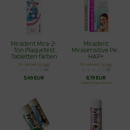
Miradent Mira-2-
Miradent
Ton Plaquetest
Mirasensitive Pen
Tabletten färben
HAP+
Zahnbelege, 6
Lieferzeit:
1-4 Tage
Lieferzeit:
1-4 Tage
Stück
(0)
(0)
5,49 EUR
8,19 EUR
327,49 EUR pro 100 ml