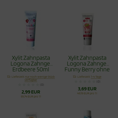
Xylit Zahnpasta
Xylit Zahnpasta
Logona Zahngel
Logona Zahngel
Erdbeere 50ml
Funny Berry ohne
Fluorid 75ml
Lieferzeit:
nur noch wenige Stück
Lieferzeit:
1-4 Tage
verfügbar
(0)
(0)
3,69 EUR
2,99 EUR
49,19 EUR pro 1 l
59,74 EUR pro 1 l