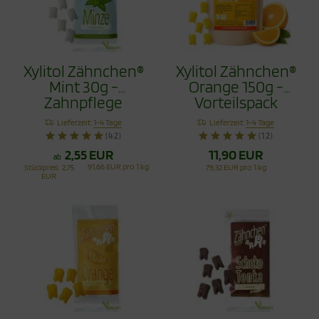
Xylitol Zähnchen®
Xylitol Zähnchen®
Mint 30g -
Orange 150g -
Zahnpflege
Vorteilspack
Bonbons
Lieferzeit:
1-4 Tage
Lieferzeit:
1-4 Tage
(42)
(12)
2,55 EUR
11,90 EUR
ab
91,66 EUR pro 1 kg
Stückpreis
2,75
79,32 EUR pro 1 kg
EUR