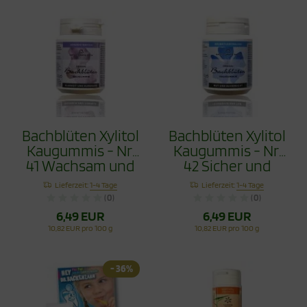
Bachblüten Xylitol
Bachblüten Xylitol
Kaugummis - Nr.
Kaugummis - Nr.
41 Wachsam und
42 Sicher und
Beständig 60g
Überzeugt 60g
Lieferzeit:
1-4 Tage
Lieferzeit:
1-4 Tage
(0)
(0)
6,49 EUR
6,49 EUR
10,82 EUR pro 100 g
10,82 EUR pro 100 g
- 36%