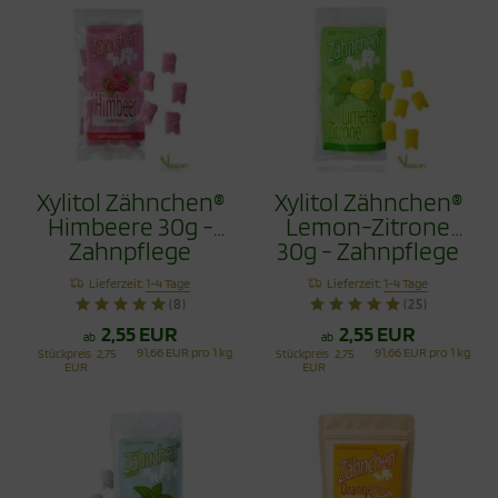
Xylitol Zähnchen®
Xylitol Zähnchen®
Himbeere 30g -
Lemon-Zitrone
Zahnpflege
30g - Zahnpflege
Bonbons
Bonbons
Lieferzeit:
1-4 Tage
Lieferzeit:
1-4 Tage
(8)
(25)
2,55 EUR
2,55 EUR
ab
ab
91,66 EUR pro 1 kg
91,66 EUR pro 1 kg
Stückpreis
2,75
Stückpreis
2,75
EUR
EUR