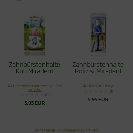
Zahnbürstenhalter
Zahnbürstenhalter
Kuh Miradent
Polizist Miradent
Lieferzeit:
nur noch wenige Stück
Lieferzeit:
1-4 Tage
verfügbar
(0)
(0)
5,95 EUR
5,95 EUR
Zeige
1
bis
58
(von insgesamt
58
Artikeln)