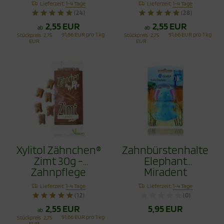
Lieferzeit:
1-4 Tage
Lieferzeit:
1-4 Tage
(24)
(28)
2,55 EUR
2,55 EUR
ab
ab
91,66 EUR pro 1 kg
91,66 EUR pro 1 kg
Stückpreis
2,75
Stückpreis
2,75
EUR
EUR
Xylitol Zähnchen®
Zahnbürstenhalter
Zimt 30g -
Elephant
Zahnpflege
Miradent
Bonbons
Lieferzeit:
1-4 Tage
Lieferzeit:
1-4 Tage
(12)
(0)
2,55 EUR
5,95 EUR
ab
91,66 EUR pro 1 kg
Stückpreis
2,75
EUR