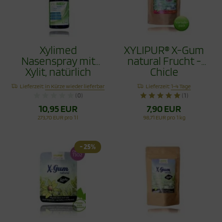
Xylimed
XYLIPUR® X-Gum
Nasenspray mit
natural Frucht -
Xylit, natürlich
Chicle
reinigend, 45ml
Zahnpflegekaugumm
Lieferzeit:
in Kürze wieder lieferbar
Lieferzeit:
1-4 Tage
Vorteilspack 80g
(0)
(1)
10,95 EUR
7,90 EUR
273,70 EUR pro 1 l
98,71 EUR pro 1 kg
- 25%