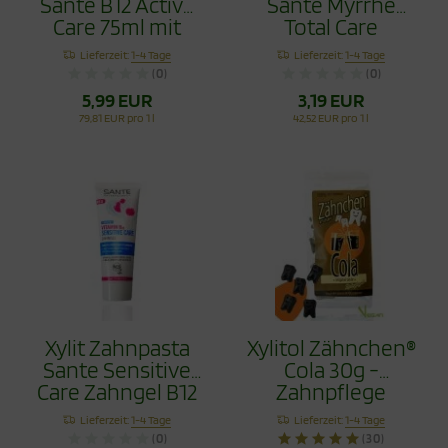
Sante B12 Active
Sante Myrrhe
Care 75ml mit
Total Care
Flourid
Fluoridfrei 75ml
Lieferzeit:
1-4 Tage
Lieferzeit:
1-4 Tage
(0)
(0)
5,99 EUR
3,19 EUR
79,81 EUR pro 1 l
42,52 EUR pro 1 l
Xylit Zahnpasta
Xylitol Zähnchen®
Sante Sensitive
Cola 30g -
Care Zahngel B12
Zahnpflege
75ml ohne Flourid
Bonbons
Lieferzeit:
1-4 Tage
Lieferzeit:
1-4 Tage
(0)
(30)