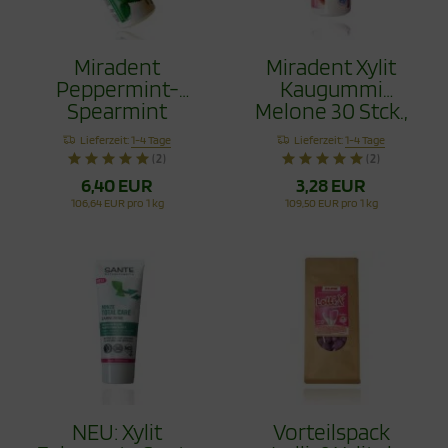
Miradent
Miradent Xylit
Peppermint-
Kaugummi
Spearmint
Melone 30 Stck.,
Kaugummi 2 Set
TIO2frei
Lieferzeit:
1-4 Tage
Lieferzeit:
1-4 Tage
60 Stck.
(2)
(2)
6,40 EUR
3,28 EUR
106,64 EUR pro 1 kg
109,50 EUR pro 1 kg
NEU: Xylit
Vorteilspack