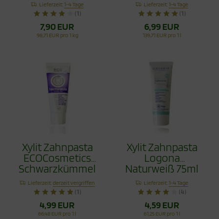
Vorteilspack 80g
Schwarzkümmel
Lieferzeit:
1-4 Tage
Lieferzeit:
1-4 Tage
Fluoridfrei 75ml
(1)
(1)
7,90 EUR
6,99 EUR
98,71 EUR pro 1 kg
139,71 EUR pro 1 l
Xylit Zahnpasta
Xylit Zahnpasta
ECOCosmetics
Logona
Schwarzkümmel
Naturweiß 75ml
Fluoridfrei 75ml
Lieferzeit:
derzeit vergriffen
Lieferzeit:
1-4 Tage
(1)
(4)
4,99 EUR
4,59 EUR
66,48 EUR pro 1 l
61,25 EUR pro 1 l