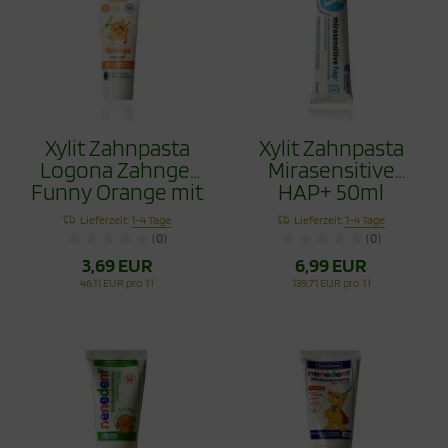
Xylit Zahnpasta
Xylit Zahnpasta
Logona Zahngel
Mirasensitive
Funny Orange mit
HAP+ 50ml
Hydroxyapapitit
Lieferzeit:
1-4 Tage
Lieferzeit:
1-4 Tage
75ml
(0)
(0)
3,69 EUR
6,99 EUR
46,11 EUR pro 1 l
139,71 EUR pro 1 l