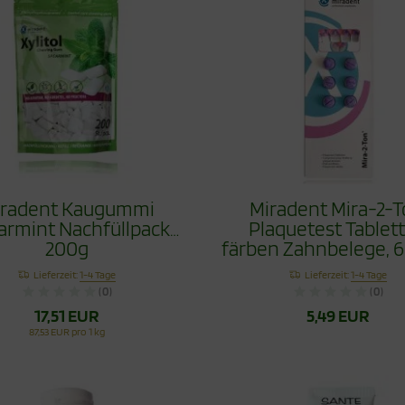
iradent Kaugummi
Miradent Mira-2-
armint Nachfüllpack
Plaquetest Tablet
200g
färben Zahnbelege, 6
Lieferzeit:
1-4 Tage
Lieferzeit:
1-4 Tage
(0)
(0)
17,51 EUR
5,49 EUR
87,53 EUR pro 1 kg