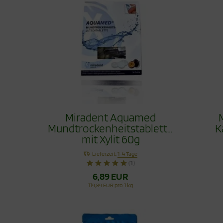
Miradent Aquamed
Mundtrockenheitstablette
K
mit Xylit 60g
Lieferzeit:
1-4 Tage
(1)
6,89 EUR
114,84 EUR pro 1 kg