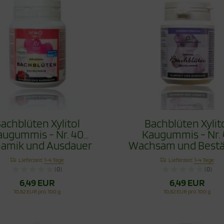
achblüten Xylitol
Bachblüten Xylit
augummis - Nr. 40
Kaugummis - Nr. 
amik und Ausdauer
Wachsam und Bestä
60g
60g
Lieferzeit:
1-4 Tage
Lieferzeit:
1-4 Tage
(0)
(0)
6,49 EUR
6,49 EUR
10,82 EUR pro 100 g
10,82 EUR pro 100 g