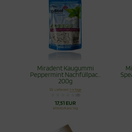
Miradent Kaugummi
M
Peppermint Nachfüllpack
Spe
200g
Lieferzeit:
1-4 Tage
(0)
17,51 EUR
87,53 EUR pro 1 kg