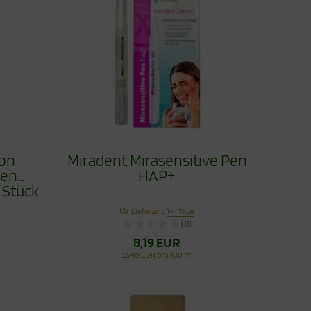
Ton
Miradent Mirasensitive Pen
ten
HAP+
 Stück
Lieferzeit:
1-4 Tage
(0)
8,19 EUR
327,49 EUR pro 100 ml