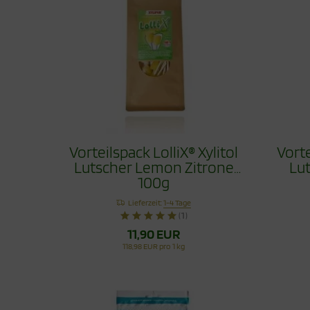
Vorteilspack LolliX® Xylitol
Vorte
Lutscher Lemon Zitrone
Lu
100g
Lieferzeit:
1-4 Tage
(1)
11,90 EUR
118,98 EUR pro 1 kg