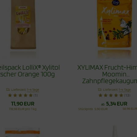
ilspack LolliX® Xylitol
XYLIMAX Frucht-Hi
tscher Orange 100g
Moomin
Zahnpflegekaugu
100g
Lieferzeit:
1-4 Tage
Lieferzeit:
1-4 Tage
(1)
(13)
11,90 EUR
5,34 EUR
ab
58,96 EUR
118,98 EUR pro 1 kg
Stückpreis
5,90 EUR