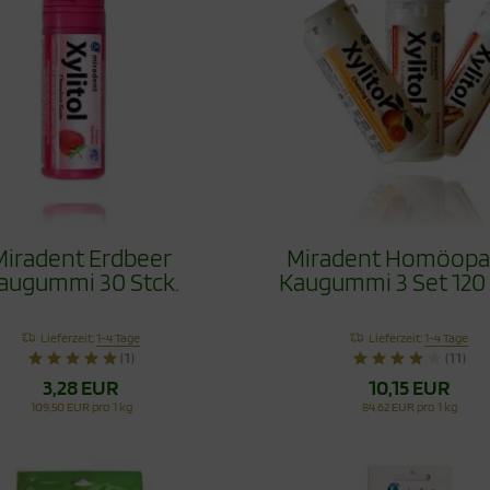
Miradent Erdbeer
Miradent Homöopa
augummi 30 Stck.
Kaugummi 3 Set 120 
Lieferzeit:
1-4 Tage
Lieferzeit:
1-4 Tage
(1)
(11)
3,28 EUR
10,15 EUR
109,50 EUR pro 1 kg
84,62 EUR pro 1 kg