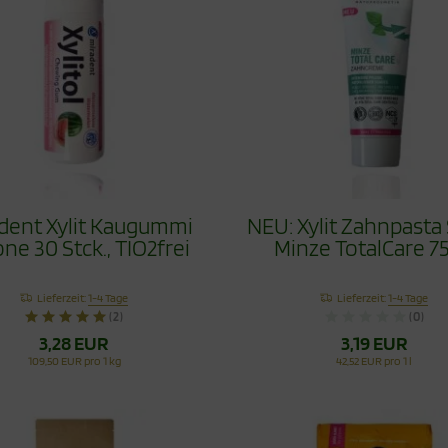
dent Xylit Kaugummi
NEU: Xylit Zahnpasta
ne 30 Stck., TIO2frei
Minze TotalCare 7
Lieferzeit:
1-4 Tage
Lieferzeit:
1-4 Tage
(2)
(0)
3,28 EUR
3,19 EUR
109,50 EUR pro 1 kg
42,52 EUR pro 1 l