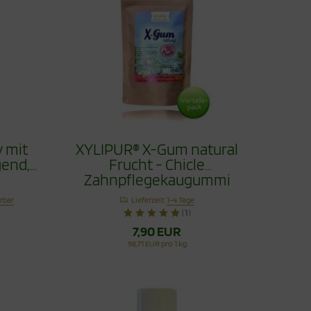
 mit
XYLIPUR® X-Gum natural
gend,
Frucht - Chicle
Zahnpflegekaugummi
Vorteilspack 80g
erbar
Lieferzeit:
1-4 Tage
(1)
7,90 EUR
98,71 EUR pro 1 kg