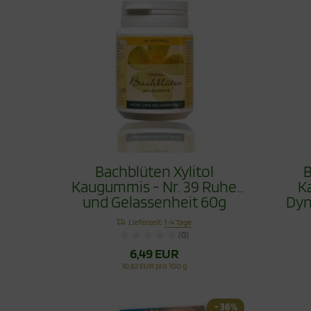
Bachblüten Xylitol
B
Kaugummis - Nr. 39 Ruhe
K
und Gelassenheit 60g
Dyn
Lieferzeit:
1-4 Tage
(0)
6,49 EUR
10,82 EUR pro 100 g
- 36%