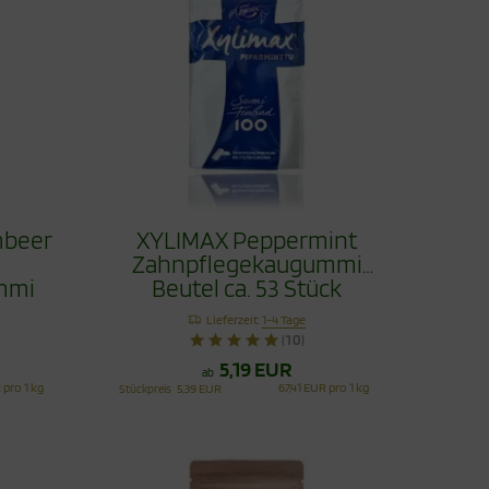
mbeer
XYLIMAX Peppermint
Zahnpflegekaugummi
mmi
Beutel ca. 53 Stück
Lieferzeit:
1-4 Tage
(10)
5,19 EUR
ab
 pro 1 kg
67,41 EUR pro 1 kg
Stückpreis
5,39 EUR