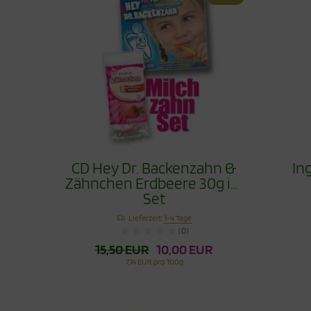
CD Hey Dr. Backenzahn &
In
Zähnchen Erdbeere 30g im
Set
Lieferzeit:
1-4 Tage
(0)
15,50 EUR
10,00 EUR
7,14 EUR pro 100g