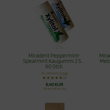
Miradent Peppermint-
Mira
Spearmint Kaugummi 2 Set
Melo
60 Stck.
Lieferzeit:
1-4 Tage
(2)
6,40 EUR
106,64 EUR pro 1 kg