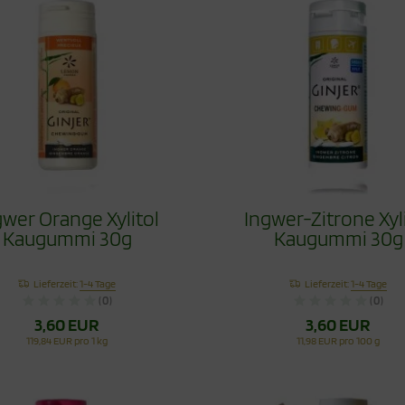
gwer Orange Xylitol
Ingwer-Zitrone Xyl
Kaugummi 30g
Kaugummi 30g
Lieferzeit:
1-4 Tage
Lieferzeit:
1-4 Tage
(0)
(0)
3,60 EUR
3,60 EUR
119,84 EUR pro 1 kg
11,98 EUR pro 100 g