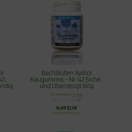
ol
Bachblüten Xylitol
41
Kaugummis - Nr. 42 Sicher
ndig
und Überzeugt 60g
Lieferzeit:
1-4 Tage
(0)
6,49 EUR
10,82 EUR pro 100 g