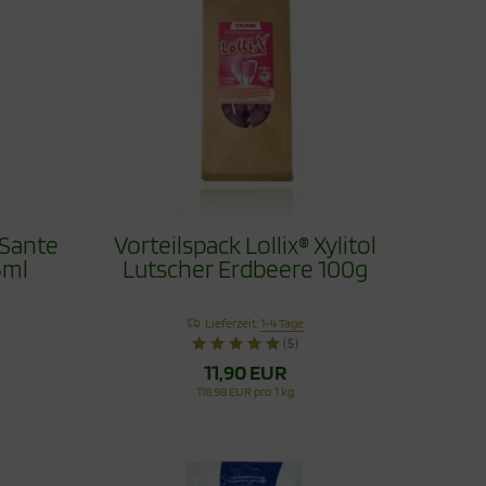
 Sante
Vorteilspack Lollix® Xylitol
5ml
Lutscher Erdbeere 100g
Lieferzeit:
1-4 Tage
(5)
11,90 EUR
118,98 EUR pro 1 kg