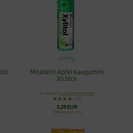
itol
Miradent Apfel Kaugummi
30 Stck.
Lieferzeit:
in Kürze wieder lieferbar
(1)
3,28 EUR
109,50 EUR pro 1 kg