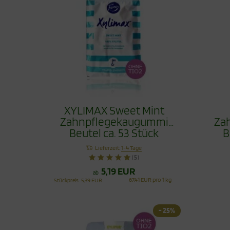
XYLIMAX Sweet Mint
Zahnpflegekaugummi
Za
Beutel ca. 53 Stück
B
Lieferzeit:
1-4 Tage
(5)
5,19 EUR
ab
67,41 EUR pro 1 kg
Stückpreis
5,39 EUR
- 25%