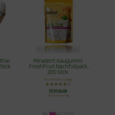
thie
Miradent Kaugummi
Stck.
FreshFruit Nachfüllpack
200 Stck.
Lieferzeit:
1-4 Tage
(1)
17,51 EUR
87,53 EUR pro 1 kg