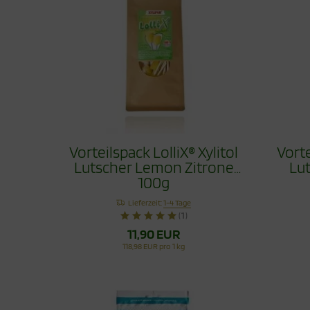
Vorteilspack LolliX® Xylitol
Vorte
Lutscher Lemon Zitrone
Lu
100g
Lieferzeit:
1-4 Tage
(1)
11,90 EUR
118,98 EUR pro 1 kg