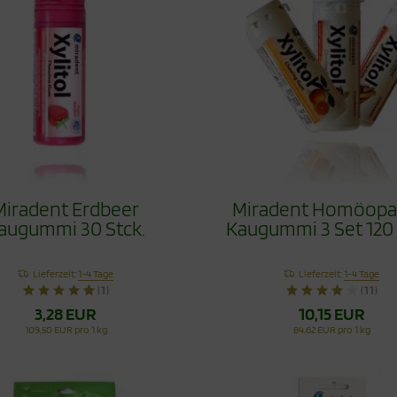
Miradent Erdbeer
Miradent Homöopa
augummi 30 Stck.
Kaugummi 3 Set 120 
Lieferzeit:
1-4 Tage
Lieferzeit:
1-4 Tage
(1)
(11)
3,28 EUR
10,15 EUR
109,50 EUR pro 1 kg
84,62 EUR pro 1 kg