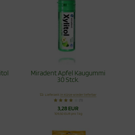
itol
Miradent Apfel Kaugummi
30 Stck.
Lieferzeit:
in Kürze wieder lieferbar
(1)
3,28 EUR
109,50 EUR pro 1 kg