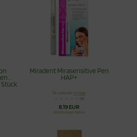
Ton
Miradent Mirasensitive Pen
ten
HAP+
 Stück
Lieferzeit:
1-4 Tage
(0)
8,19 EUR
327,49 EUR pro 100 ml