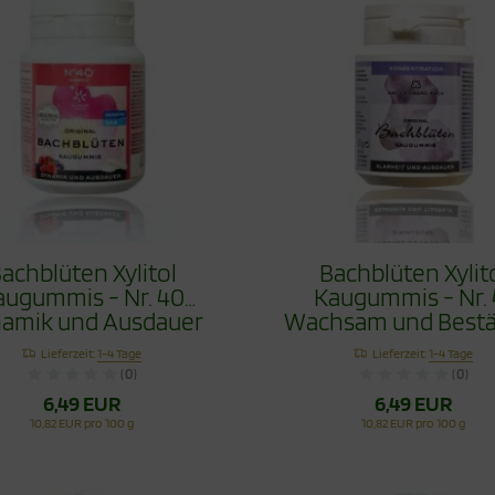
achblüten Xylitol
Bachblüten Xylit
augummis - Nr. 40
Kaugummis - Nr. 
amik und Ausdauer
Wachsam und Bestä
60g
60g
Lieferzeit:
1-4 Tage
Lieferzeit:
1-4 Tage
(0)
(0)
6,49 EUR
6,49 EUR
10,82 EUR pro 100 g
10,82 EUR pro 100 g