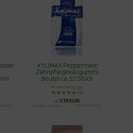
mbeer
XYLIMAX Peppermint
Zahnpflegekaugummi
mmi
Beutel ca. 53 Stück
Lieferzeit:
1-4 Tage
(10)
5,19 EUR
ab
 pro 1 kg
67,41 EUR pro 1 kg
Stückpreis
5,39 EUR