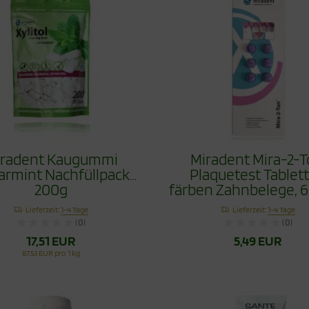
iradent Kaugummi
Miradent Mira-2-
armint Nachfüllpack
Plaquetest Tablet
200g
färben Zahnbelege, 6
Lieferzeit:
1-4 Tage
Lieferzeit:
1-4 Tage
(0)
(0)
17,51 EUR
5,49 EUR
87,53 EUR pro 1 kg