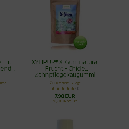
 mit
XYLIPUR® X-Gum natural
gend,
Frucht - Chicle
Zahnpflegekaugummi
Vorteilspack 80g
erbar
Lieferzeit:
1-4 Tage
(1)
7,90 EUR
98,71 EUR pro 1 kg