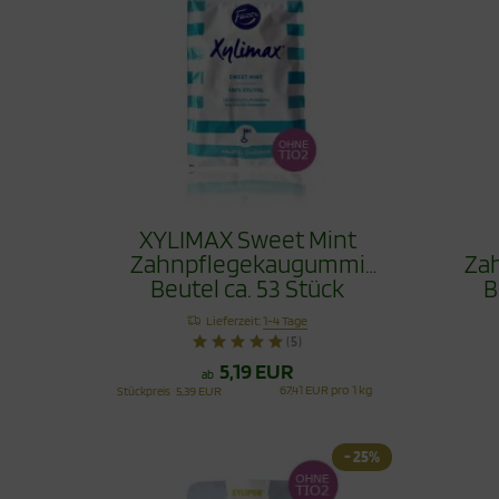
XYLIMAX Sweet Mint
Zahnpflegekaugummi
Za
Beutel ca. 53 Stück
B
Lieferzeit:
1-4 Tage
(5)
5,19 EUR
ab
67,41 EUR pro 1 kg
Stückpreis
5,39 EUR
- 25%