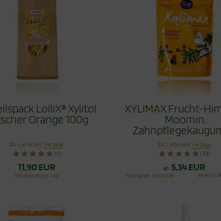
ilspack LolliX® Xylitol
XYLIMAX Frucht-Hi
tscher Orange 100g
Moomin
Zahnpflegekaugu
100g
Lieferzeit:
1-4 Tage
Lieferzeit:
1-4 Tage
(1)
(13)
11,90 EUR
5,34 EUR
ab
58,96 EUR
118,98 EUR pro 1 kg
Stückpreis
5,90 EUR