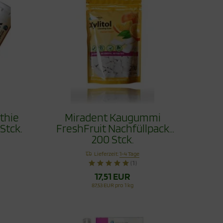
thie
Miradent Kaugummi
Stck.
FreshFruit Nachfüllpack
200 Stck.
Lieferzeit:
1-4 Tage
(1)
17,51 EUR
87,53 EUR pro 1 kg