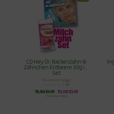
CD Hey Dr. Backenzahn &
In
Zähnchen Erdbeere 30g im
Set
Lieferzeit:
1-4 Tage
(0)
15,50 EUR
10,00 EUR
7,14 EUR pro 100g