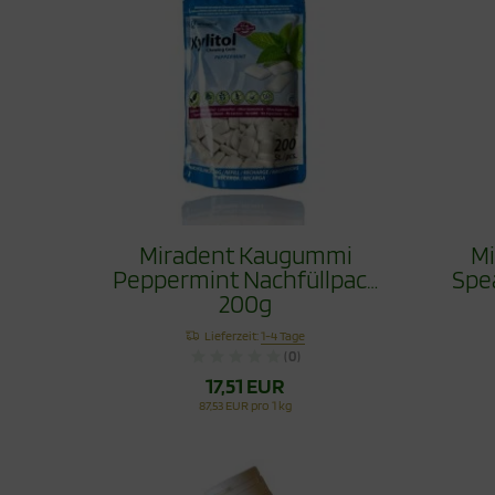
Miradent Kaugummi
M
Peppermint Nachfüllpack
Spe
200g
Lieferzeit:
1-4 Tage
(0)
17,51 EUR
87,53 EUR pro 1 kg