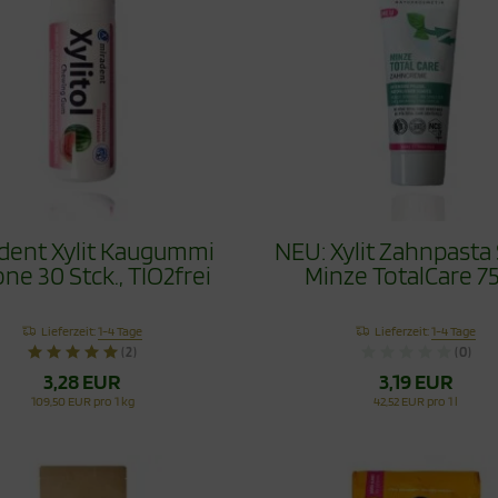
dent Xylit Kaugummi
NEU: Xylit Zahnpasta
ne 30 Stck., TIO2frei
Minze TotalCare 7
Lieferzeit:
1-4 Tage
Lieferzeit:
1-4 Tage
(2)
(0)
3,28 EUR
3,19 EUR
109,50 EUR pro 1 kg
42,52 EUR pro 1 l