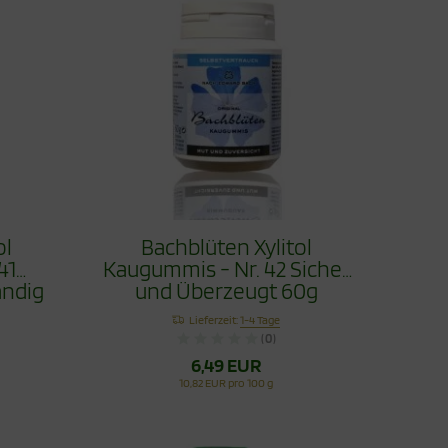
ol
Bachblüten Xylitol
41
Kaugummis - Nr. 42 Sicher
ndig
und Überzeugt 60g
Lieferzeit:
1-4 Tage
(0)
6,49 EUR
10,82 EUR pro 100 g