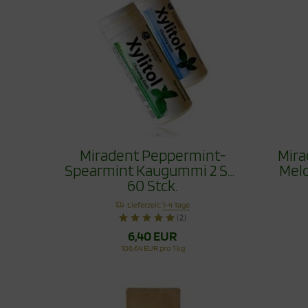
Miradent Peppermint-
Mira
Spearmint Kaugummi 2 Set
Melo
60 Stck.
Lieferzeit:
1-4 Tage
(2)
6,40 EUR
106,64 EUR pro 1 kg