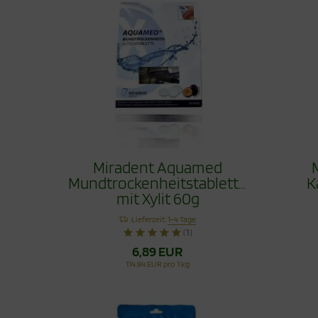
Miradent Aquamed
Mundtrockenheitstablette
K
mit Xylit 60g
Lieferzeit:
1-4 Tage
(1)
6,89 EUR
114,84 EUR pro 1 kg