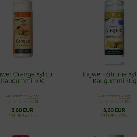
gwer Orange Xylitol
Ingwer-Zitrone Xyl
Kaugummi 30g
Kaugummi 30g
Lieferzeit:
1-4 Tage
Lieferzeit:
1-4 Tage
(0)
(0)
3,60 EUR
3,60 EUR
119,84 EUR pro 1 kg
11,98 EUR pro 100 g