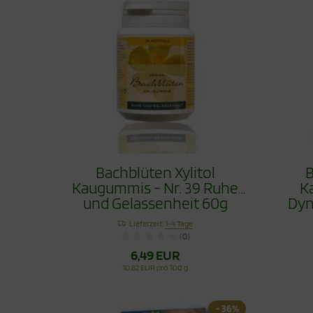
Bachblüten Xylitol
B
Kaugummis - Nr. 39 Ruhe
K
und Gelassenheit 60g
Dyn
Lieferzeit:
1-4 Tage
(0)
6,49 EUR
10,82 EUR pro 100 g
- 36%