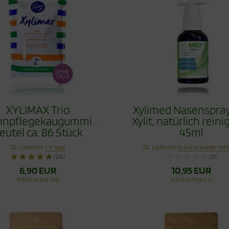
XYLIMAX Trio
Xylimed Nasenspray
hnpflegekaugummi
Xylit, natürlich reini
eutel ca. 86 Stück
45ml
Lieferzeit:
1-4 Tage
Lieferzeit:
in Kürze wieder lief
(24)
(0)
6,90 EUR
10,95 EUR
57,51 EUR pro 1 kg
273,70 EUR pro 1 l