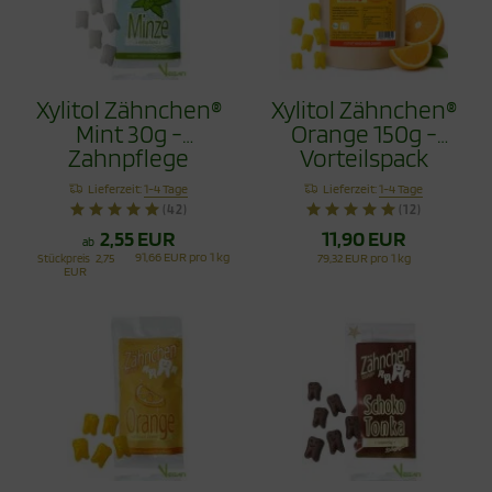
Xylitol Zähnchen®
Xylitol Zähnchen®
Mint 30g -
Orange 150g -
Zahnpflege
Vorteilspack
Bonbons
Lieferzeit:
1-4 Tage
Lieferzeit:
1-4 Tage
(42)
(12)
2,55 EUR
11,90 EUR
ab
91,66 EUR pro 1 kg
Stückpreis
2,75
79,32 EUR pro 1 kg
EUR