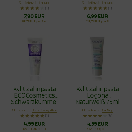
Vorteilspack 80g
Schwarzkümmel
Lieferzeit:
1-4 Tage
Lieferzeit:
1-4 Tage
Fluoridfrei 75ml
(1)
(1)
7,90 EUR
6,99 EUR
98,71 EUR pro 1 kg
139,71 EUR pro 1 l
Xylit Zahnpasta
Xylit Zahnpasta
ECOCosmetics
Logona
Schwarzkümmel
Naturweiß 75ml
Fluoridfrei 75ml
Lieferzeit:
derzeit vergriffen
Lieferzeit:
1-4 Tage
(1)
(4)
4,99 EUR
4,59 EUR
66,48 EUR pro 1 l
61,25 EUR pro 1 l