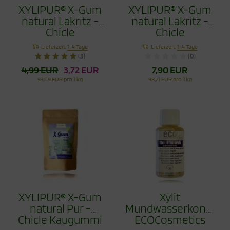
XYLIPUR® X-Gum
XYLIPUR® X-Gum
natural Lakritz -
natural Lakritz -
Chicle
Chicle
Zahnpflegekaugummi
Zahnpflegekaugumm
Lieferzeit:
1-4 Tage
Lieferzeit:
1-4 Tage
40g
80g
(3)
(0)
4,99 EUR
3,72 EUR
7,90 EUR
93,09 EUR pro 1 kg
98,71 EUR pro 1 kg
XYLIPUR® X-Gum
Xylit
natural Pur -
Mundwasserkonzent
Chicle Kaugummi
ECOCosmetics