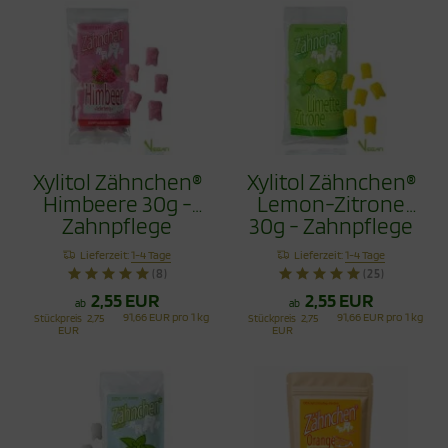
Xylitol Zähnchen®
Xylitol Zähnchen®
Himbeere 30g -
Lemon-Zitrone
Zahnpflege
30g - Zahnpflege
Bonbons
Bonbons
Lieferzeit:
1-4 Tage
Lieferzeit:
1-4 Tage
(8)
(25)
2,55 EUR
2,55 EUR
ab
ab
91,66 EUR pro 1 kg
91,66 EUR pro 1 kg
Stückpreis
2,75
Stückpreis
2,75
EUR
EUR