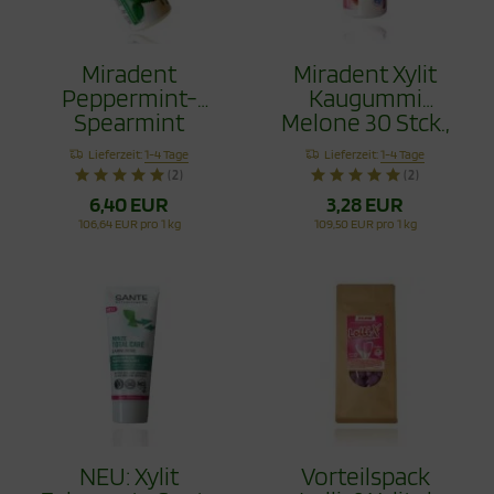
Miradent
Miradent Xylit
Peppermint-
Kaugummi
Spearmint
Melone 30 Stck.,
Kaugummi 2 Set
TIO2frei
Lieferzeit:
1-4 Tage
Lieferzeit:
1-4 Tage
60 Stck.
(2)
(2)
6,40 EUR
3,28 EUR
106,64 EUR pro 1 kg
109,50 EUR pro 1 kg
NEU: Xylit
Vorteilspack