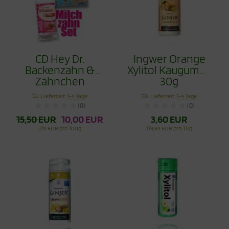
CD Hey Dr.
Ingwer Orange
Backenzahn &
Xylitol Kaugummi
Zähnchen
30g
Erdbeere 30g im
Lieferzeit:
1-4 Tage
Lieferzeit:
1-4 Tage
Set
(0)
(0)
15,50 EUR
10,00 EUR
3,60 EUR
7,14 EUR pro 100g
119,84 EUR pro 1 kg