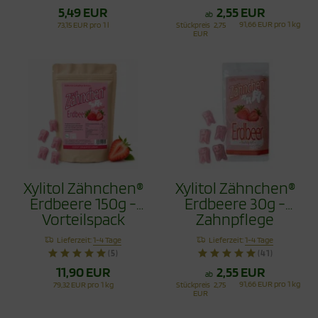
5,49 EUR
2,55 EUR
ab
91,66 EUR pro 1 kg
73,15 EUR pro 1 l
Stückpreis
2,75
EUR
Xylitol Zähnchen®
Xylitol Zähnchen®
Erdbeere 150g -
Erdbeere 30g -
Vorteilspack
Zahnpflege
Bonbons
Lieferzeit:
1-4 Tage
Lieferzeit:
1-4 Tage
(5)
(41)
11,90 EUR
2,55 EUR
ab
91,66 EUR pro 1 kg
79,32 EUR pro 1 kg
Stückpreis
2,75
EUR