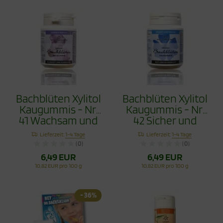
Bachblüten Xylitol
Bachblüten Xylitol
Kaugummis - Nr.
Kaugummis - Nr.
41 Wachsam und
42 Sicher und
Beständig 60g
Überzeugt 60g
Lieferzeit:
1-4 Tage
Lieferzeit:
1-4 Tage
(0)
(0)
6,49 EUR
6,49 EUR
10,82 EUR pro 100 g
10,82 EUR pro 100 g
- 36%