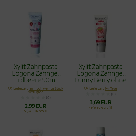
Xylit Zahnpasta
Xylit Zahnpasta
Logona Zahngel
Logona Zahngel
Erdbeere 50ml
Funny Berry ohne
Fluorid 75ml
Lieferzeit:
nur noch wenige Stück
Lieferzeit:
1-4 Tage
verfügbar
(0)
(0)
3,69 EUR
2,99 EUR
49,19 EUR pro 1 l
59,74 EUR pro 1 l