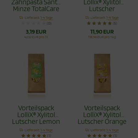
Zahnpasta Sante
Lollix® Xylitol
Minze TotalCare
Lutscher
75ml
Erdbeere 100g
Lieferzeit:
1-4 Tage
Lieferzeit:
1-4 Tage
(0)
(5)
3,19 EUR
11,90 EUR
42,52 EUR pro 1 l
118,98 EUR pro 1 kg
Vorteilspack
Vorteilspack
LolliX® Xylitol
LolliX® Xylitol
Lutscher Lemon
Lutscher Orange
Zitrone 100g
100g
Lieferzeit:
1-4 Tage
Lieferzeit:
1-4 Tage
(1)
(1)