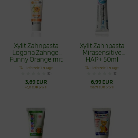
Xylit Zahnpasta
Xylit Zahnpasta
Logona Zahngel
Mirasensitive
Funny Orange mit
HAP+ 50ml
Hydroxyapapitit
Lieferzeit:
1-4 Tage
Lieferzeit:
1-4 Tage
75ml
(0)
(0)
3,69 EUR
6,99 EUR
46,11 EUR pro 1 l
139,71 EUR pro 1 l