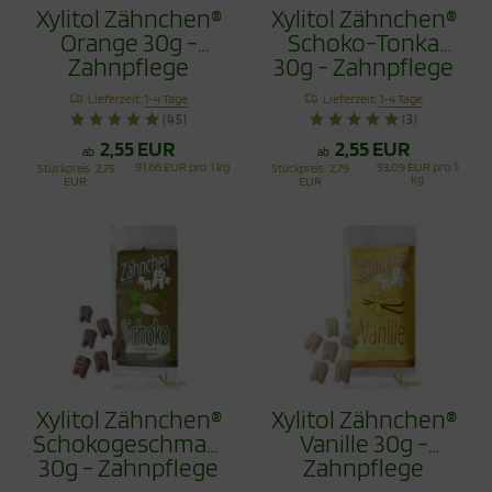
Xylitol Zähnchen®
Xylitol Zähnchen®
Orange 30g -
Schoko-Tonka
Zahnpflege
30g - Zahnpflege
Bonbons
Bonbons
Lieferzeit:
1-4 Tage
Lieferzeit:
1-4 Tage
(45)
(3)
2,55 EUR
2,55 EUR
ab
ab
91,66 EUR pro 1 kg
93,09 EUR pro 1
Stückpreis
2,75
Stückpreis
2,79
kg
EUR
EUR
Xylitol Zähnchen®
Xylitol Zähnchen®
Schokogeschmack
Vanille 30g -
30g - Zahnpflege
Zahnpflege
Bonbons
Bonbons