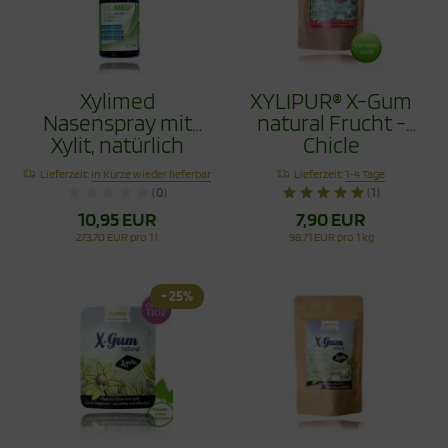
Xylimed
XYLIPUR® X-Gum
Nasenspray mit
natural Frucht -
Xylit, natürlich
Chicle
reinigend, 45ml
Zahnpflegekaugumm
Lieferzeit:
in Kürze wieder lieferbar
Lieferzeit:
1-4 Tage
Vorteilspack 80g
(0)
(1)
10,95 EUR
7,90 EUR
273,70 EUR pro 1 l
98,71 EUR pro 1 kg
- 25%