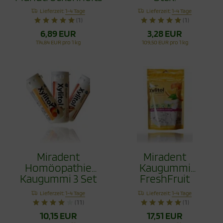
mit Xylit 60g
Lieferzeit:
1-4 Tage
Lieferzeit:
1-4 Tage
(1)
(1)
6,89 EUR
3,28 EUR
114,84 EUR pro 1 kg
109,50 EUR pro 1 kg
Miradent
Miradent
Homöopathie
Kaugummi
Kaugummi 3 Set
FreshFruit
120 Stck.
Nachfüllpack 200
Lieferzeit:
1-4 Tage
Lieferzeit:
1-4 Tage
Stck.
(11)
(1)
10,15 EUR
17,51 EUR