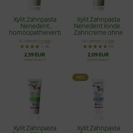
Xylit Zahnpasta
Xylit Zahnpasta
Nenedent
Nenedent Kinder
homöopathieverträglich
Zahncreme ohne
50ml
Fluorid 50ml
Lieferzeit:
1-4 Tage
Lieferzeit:
1-4 Tage
(3)
(11)
2,59 EUR
2,09 EUR
51,88 EUR pro 1 l
41,89 EUR pro 1 l
NEU
Xylit Zahnpasta
Xylit Zahnpasta