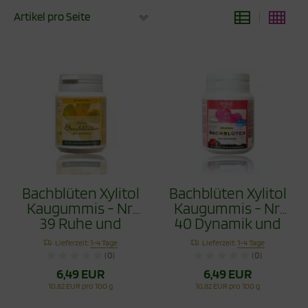
Artikel pro Seite
Bachblüten Xylitol
Bachblüten Xylitol
Kaugummis - Nr.
Kaugummis - Nr.
39 Ruhe und
40 Dynamik und
Gelassenheit 60g
Ausdauer 60g
Lieferzeit:
1-4 Tage
Lieferzeit:
1-4 Tage
(0)
(0)
6,49 EUR
6,49 EUR
10,82 EUR pro 100 g
10,82 EUR pro 100 g