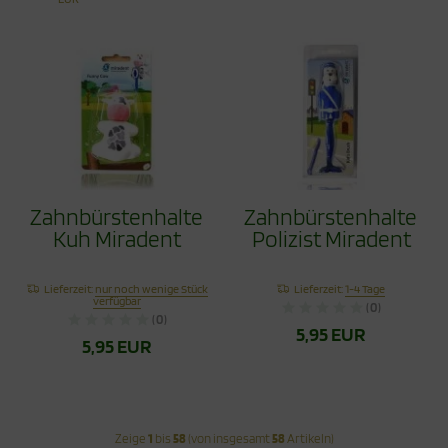
Zahnbürstenhalter
Zahnbürstenhalter
Kuh Miradent
Polizist Miradent
Lieferzeit:
nur noch wenige Stück
Lieferzeit:
1-4 Tage
verfügbar
(0)
(0)
5,95 EUR
5,95 EUR
Zeige
1
bis
58
(von insgesamt
58
Artikeln)