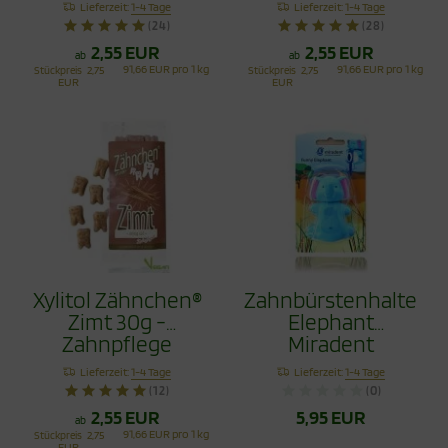
Lieferzeit:
1-4 Tage
Lieferzeit:
1-4 Tage
(24)
(28)
2,55 EUR
2,55 EUR
ab
ab
91,66 EUR pro 1 kg
91,66 EUR pro 1 kg
Stückpreis
2,75
Stückpreis
2,75
EUR
EUR
Xylitol Zähnchen®
Zahnbürstenhalter
Zimt 30g -
Elephant
Zahnpflege
Miradent
Bonbons
Lieferzeit:
1-4 Tage
Lieferzeit:
1-4 Tage
(12)
(0)
2,55 EUR
5,95 EUR
ab
91,66 EUR pro 1 kg
Stückpreis
2,75
EUR