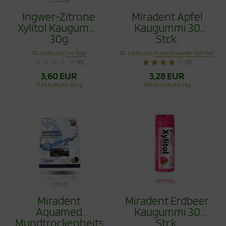
Ingwer-Zitrone
Miradent Apfel
Xylitol Kaugummi
Kaugummi 30
30g
Stck.
Lieferzeit:
1-4 Tage
Lieferzeit:
in Kürze wieder lieferbar
(0)
(1)
3,60 EUR
3,28 EUR
11,98 EUR pro 100 g
109,50 EUR pro 1 kg
Miradent
Miradent Erdbeer
Aquamed
Kaugummi 30
Mundtrockenheitstablette
Stck.