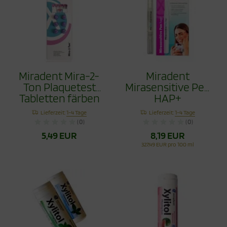
Miradent Mira-2-
Miradent
Ton Plaquetest
Mirasensitive Pen
Tabletten färben
HAP+
Zahnbelege, 6
Lieferzeit:
1-4 Tage
Lieferzeit:
1-4 Tage
Stück
(0)
(0)
5,49 EUR
8,19 EUR
327,49 EUR pro 100 ml