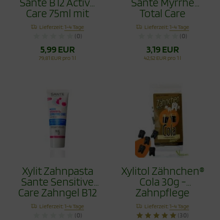
Sante B12 Active
Sante Myrrhe
Care 75ml mit
Total Care
Flourid
Fluoridfrei 75ml
Lieferzeit:
1-4 Tage
Lieferzeit:
1-4 Tage
(0)
(0)
5,99 EUR
3,19 EUR
79,81 EUR pro 1 l
42,52 EUR pro 1 l
Xylit Zahnpasta
Xylitol Zähnchen®
Sante Sensitive
Cola 30g -
Care Zahngel B12
Zahnpflege
75ml ohne Flourid
Bonbons
Lieferzeit:
1-4 Tage
Lieferzeit:
1-4 Tage
(0)
(30)