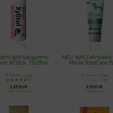
dent Xylit Kaugummi
NEU: Xylit Zahnpasta
ne 30 Stck., TIO2frei
Minze TotalCare 7
Lieferzeit:
1-4 Tage
Lieferzeit:
1-4 Tage
(2)
(0)
3,28 EUR
3,19 EUR
109,50 EUR pro 1 kg
42,52 EUR pro 1 l