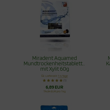
Miradent Aquamed
Mundtrockenheitstablette
K
mit Xylit 60g
Lieferzeit:
1-4 Tage
(1)
6,89 EUR
114,84 EUR pro 1 kg