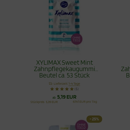
XYLIMAX Sweet Mint
Zahnpflegekaugummi
Za
Beutel ca. 53 Stück
B
Lieferzeit:
1-4 Tage
(5)
5,19 EUR
ab
67,41 EUR pro 1 kg
Stückpreis
5,39 EUR
- 25%