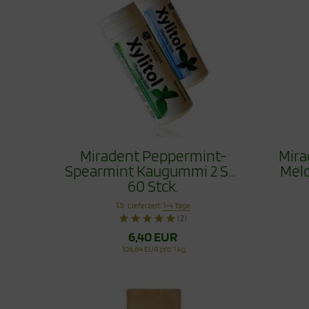
Miradent Peppermint-
Mira
Spearmint Kaugummi 2 Set
Melo
60 Stck.
Lieferzeit:
1-4 Tage
(2)
6,40 EUR
106,64 EUR pro 1 kg