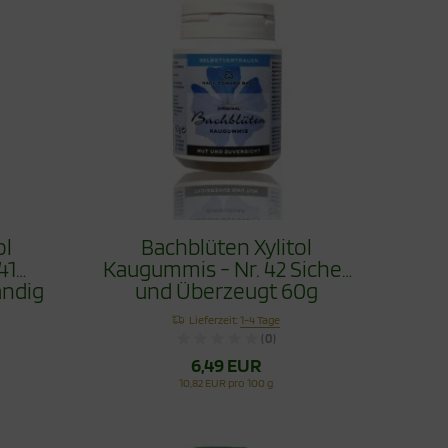
ol
Bachblüten Xylitol
41
Kaugummis - Nr. 42 Sicher
ndig
und Überzeugt 60g
Lieferzeit:
1-4 Tage
(0)
6,49 EUR
10,82 EUR pro 100 g