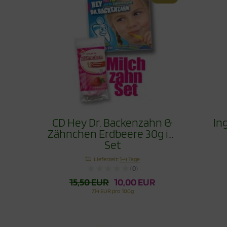
CD Hey Dr. Backenzahn &
In
Zähnchen Erdbeere 30g im
Set
Lieferzeit:
1-4 Tage
(0)
15,50 EUR
10,00 EUR
7,14 EUR pro 100g