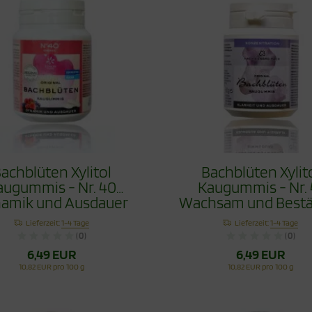
achblüten Xylitol
Bachblüten Xylit
augummis - Nr. 40
Kaugummis - Nr. 
amik und Ausdauer
Wachsam und Bestä
60g
60g
Lieferzeit:
1-4 Tage
Lieferzeit:
1-4 Tage
(0)
(0)
6,49 EUR
6,49 EUR
10,82 EUR pro 100 g
10,82 EUR pro 100 g