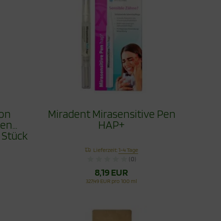
Ton
Miradent Mirasensitive Pen
ten
HAP+
 Stück
Lieferzeit:
1-4 Tage
(0)
8,19 EUR
327,49 EUR pro 100 ml