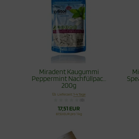
Miradent Kaugummi
M
Peppermint Nachfüllpack
Spe
200g
Lieferzeit:
1-4 Tage
(0)
17,51 EUR
87,53 EUR pro 1 kg