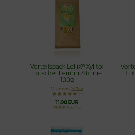
Vorteilspack LolliX® Xylitol
Vorte
Lutscher Lemon Zitrone
Lu
100g
Lieferzeit:
1-4 Tage
(1)
11,90 EUR
118,98 EUR pro 1 kg