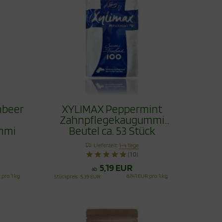
mbeer
XYLIMAX Peppermint
Zahnpflegekaugummi
mmi
Beutel ca. 53 Stück
Lieferzeit:
1-4 Tage
(10)
5,19 EUR
ab
 pro 1 kg
67,41 EUR pro 1 kg
Stückpreis
5,39 EUR