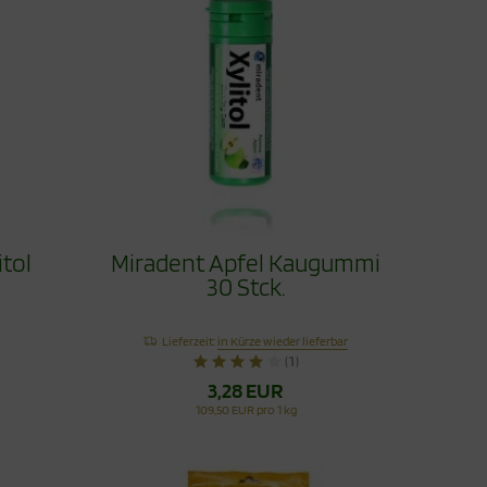
itol
Miradent Apfel Kaugummi
30 Stck.
Lieferzeit:
in Kürze wieder lieferbar
(1)
3,28 EUR
109,50 EUR pro 1 kg