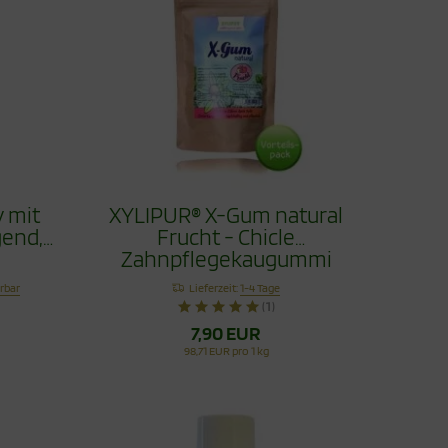
 mit
XYLIPUR® X-Gum natural
gend,
Frucht - Chicle
Zahnpflegekaugummi
Vorteilspack 80g
erbar
Lieferzeit:
1-4 Tage
(1)
7,90 EUR
98,71 EUR pro 1 kg