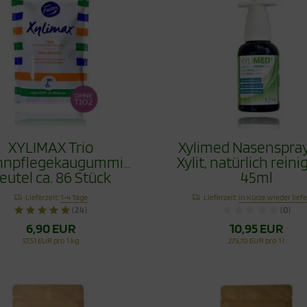
XYLIMAX Trio
Xylimed Nasenspray
hnpflegekaugummi
Xylit, natürlich reini
eutel ca. 86 Stück
45ml
Lieferzeit:
1-4 Tage
Lieferzeit:
in Kürze wieder lief
(24)
(0)
6,90 EUR
10,95 EUR
57,51 EUR pro 1 kg
273,70 EUR pro 1 l