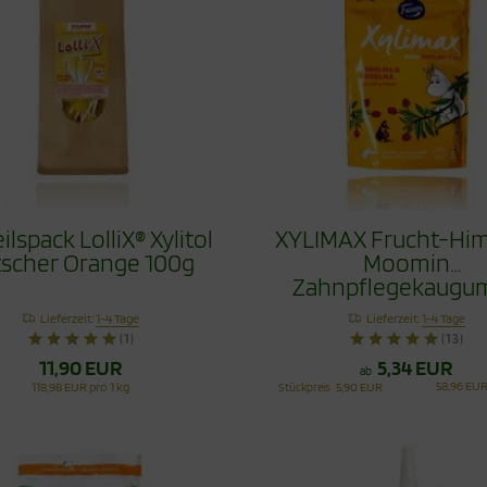
ilspack LolliX® Xylitol
XYLIMAX Frucht-Hi
tscher Orange 100g
Moomin
Zahnpflegekaugu
100g
Lieferzeit:
1-4 Tage
Lieferzeit:
1-4 Tage
(1)
(13)
11,90 EUR
5,34 EUR
ab
58,96 EUR
118,98 EUR pro 1 kg
Stückpreis
5,90 EUR