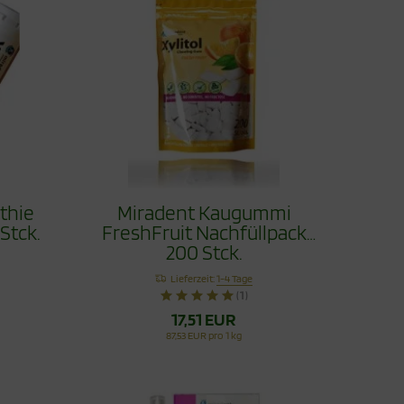
thie
Miradent Kaugummi
Stck.
FreshFruit Nachfüllpack
200 Stck.
Lieferzeit:
1-4 Tage
(1)
17,51 EUR
87,53 EUR pro 1 kg