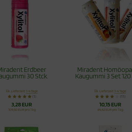
Miradent Erdbeer
Miradent Homöopa
augummi 30 Stck.
Kaugummi 3 Set 120 
Lieferzeit:
1-4 Tage
Lieferzeit:
1-4 Tage
(1)
(11)
3,28 EUR
10,15 EUR
109,50 EUR pro 1 kg
84,62 EUR pro 1 kg