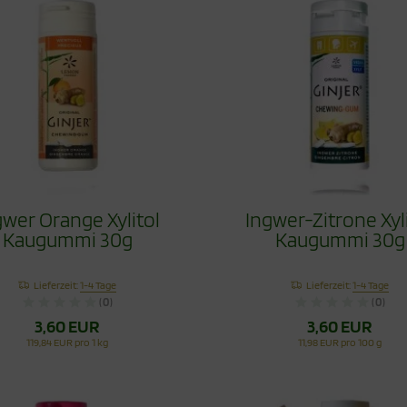
gwer Orange Xylitol
Ingwer-Zitrone Xyl
Kaugummi 30g
Kaugummi 30g
Lieferzeit:
1-4 Tage
Lieferzeit:
1-4 Tage
(0)
(0)
3,60 EUR
3,60 EUR
119,84 EUR pro 1 kg
11,98 EUR pro 100 g