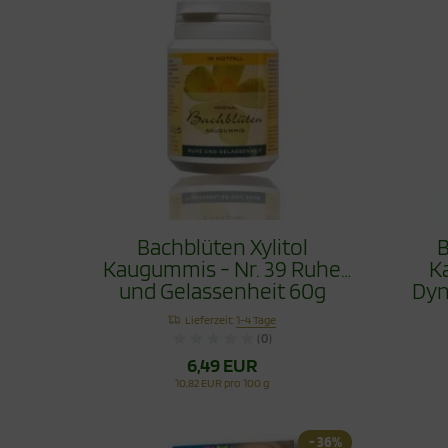
Bachblüten Xylitol
B
Kaugummis - Nr. 39 Ruhe
K
und Gelassenheit 60g
Dyn
Lieferzeit:
1-4 Tage
(0)
6,49 EUR
10,82 EUR pro 100 g
- 36%