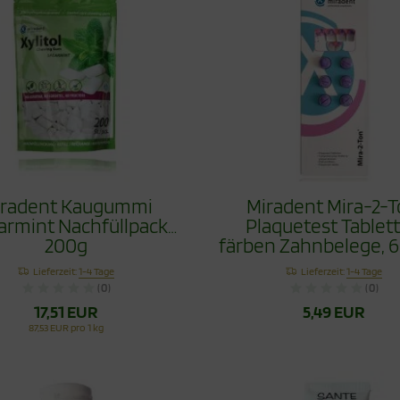
iradent Kaugummi
Miradent Mira-2-
armint Nachfüllpack
Plaquetest Tablet
200g
färben Zahnbelege, 6
Lieferzeit:
1-4 Tage
Lieferzeit:
1-4 Tage
(0)
(0)
17,51 EUR
5,49 EUR
87,53 EUR pro 1 kg