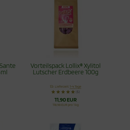
 Sante
Vorteilspack Lollix® Xylitol
5ml
Lutscher Erdbeere 100g
Lieferzeit:
1-4 Tage
(5)
11,90 EUR
118,98 EUR pro 1 kg