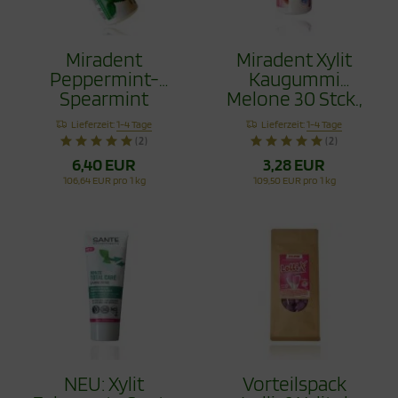
Miradent
Miradent Xylit
Peppermint-
Kaugummi
Spearmint
Melone 30 Stck.,
Kaugummi 2 Set
TIO2frei
Lieferzeit:
1-4 Tage
Lieferzeit:
1-4 Tage
60 Stck.
(2)
(2)
6,40 EUR
3,28 EUR
106,64 EUR pro 1 kg
109,50 EUR pro 1 kg
NEU: Xylit
Vorteilspack