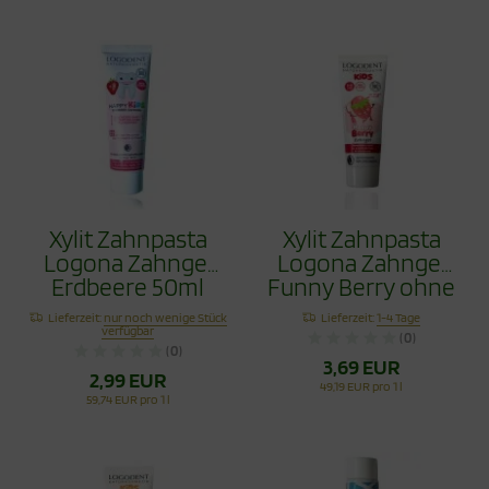
Xylit Zahnpasta
Xylit Zahnpasta
Logona Zahngel
Logona Zahngel
Erdbeere 50ml
Funny Berry ohne
Fluorid 75ml
Lieferzeit:
nur noch wenige Stück
Lieferzeit:
1-4 Tage
verfügbar
(0)
(0)
3,69 EUR
2,99 EUR
49,19 EUR pro 1 l
59,74 EUR pro 1 l