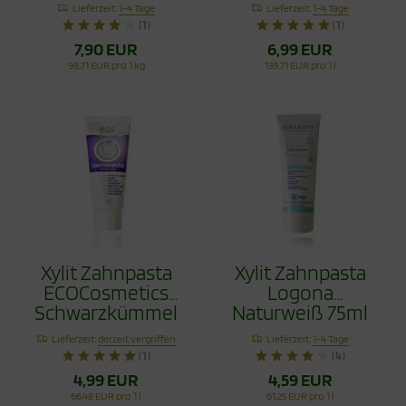
Vorteilspack 80g
Schwarzkümmel
Lieferzeit:
1-4 Tage
Lieferzeit:
1-4 Tage
Fluoridfrei 75ml
(1)
(1)
7,90 EUR
6,99 EUR
98,71 EUR pro 1 kg
139,71 EUR pro 1 l
Xylit Zahnpasta
Xylit Zahnpasta
ECOCosmetics
Logona
Schwarzkümmel
Naturweiß 75ml
Fluoridfrei 75ml
Lieferzeit:
derzeit vergriffen
Lieferzeit:
1-4 Tage
(1)
(4)
4,99 EUR
4,59 EUR
66,48 EUR pro 1 l
61,25 EUR pro 1 l