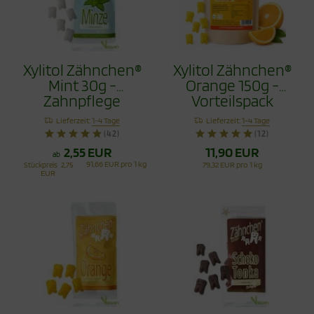
Xylitol Zähnchen®
Xylitol Zähnchen®
Mint 30g -
Orange 150g -
Zahnpflege
Vorteilspack
Bonbons
Lieferzeit:
1-4 Tage
Lieferzeit:
1-4 Tage
(42)
(12)
2,55 EUR
11,90 EUR
ab
91,66 EUR pro 1 kg
Stückpreis
2,75
79,32 EUR pro 1 kg
EUR