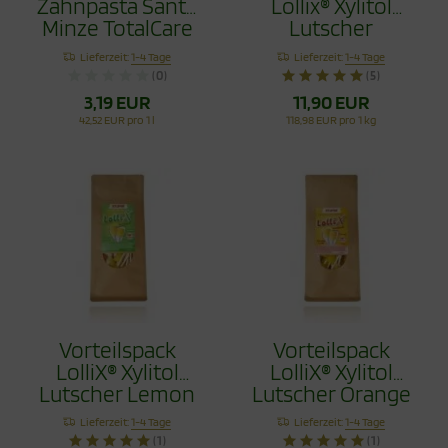
Zahnpasta Sante
Lollix® Xylitol
Minze TotalCare
Lutscher
75ml
Erdbeere 100g
Lieferzeit:
1-4 Tage
Lieferzeit:
1-4 Tage
(0)
(5)
3,19 EUR
11,90 EUR
42,52 EUR pro 1 l
118,98 EUR pro 1 kg
Vorteilspack
Vorteilspack
LolliX® Xylitol
LolliX® Xylitol
Lutscher Lemon
Lutscher Orange
Zitrone 100g
100g
Lieferzeit:
1-4 Tage
Lieferzeit:
1-4 Tage
(1)
(1)