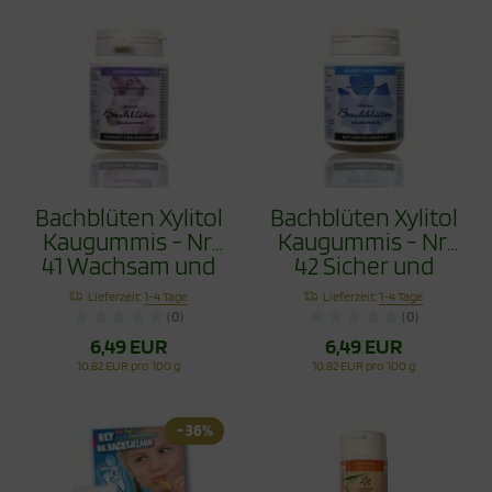
Bachblüten Xylitol
Bachblüten Xylitol
Kaugummis - Nr.
Kaugummis - Nr.
41 Wachsam und
42 Sicher und
Beständig 60g
Überzeugt 60g
Lieferzeit:
1-4 Tage
Lieferzeit:
1-4 Tage
(0)
(0)
6,49 EUR
6,49 EUR
10,82 EUR pro 100 g
10,82 EUR pro 100 g
- 36%