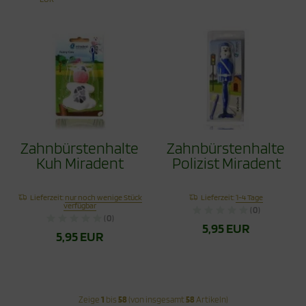
Zahnbürstenhalter
Zahnbürstenhalter
Kuh Miradent
Polizist Miradent
Lieferzeit:
nur noch wenige Stück
Lieferzeit:
1-4 Tage
verfügbar
(0)
(0)
5,95 EUR
5,95 EUR
Zeige
1
bis
58
(von insgesamt
58
Artikeln)