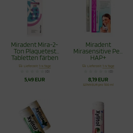
Miradent Mira-2-
Miradent
Ton Plaquetest
Mirasensitive Pen
Tabletten färben
HAP+
Zahnbelege, 6
Lieferzeit:
1-4 Tage
Lieferzeit:
1-4 Tage
Stück
(0)
(0)
5,49 EUR
8,19 EUR
327,49 EUR pro 100 ml