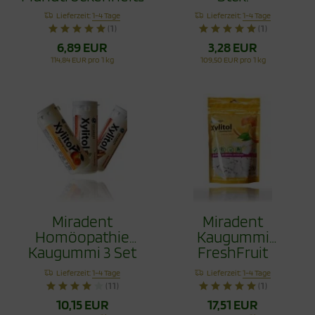
mit Xylit 60g
Lieferzeit:
1-4 Tage
Lieferzeit:
1-4 Tage
(1)
(1)
6,89 EUR
3,28 EUR
114,84 EUR pro 1 kg
109,50 EUR pro 1 kg
Miradent
Miradent
Homöopathie
Kaugummi
Kaugummi 3 Set
FreshFruit
120 Stck.
Nachfüllpack 200
Lieferzeit:
1-4 Tage
Lieferzeit:
1-4 Tage
Stck.
(11)
(1)
10,15 EUR
17,51 EUR