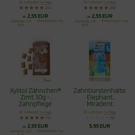
Lieferzeit:
1-4 Tage
Lieferzeit:
1-4 Tage
(24)
(28)
2,55 EUR
2,55 EUR
ab
ab
91,66 EUR pro 1 kg
91,66 EUR pro 1 kg
Stückpreis
2,75
Stückpreis
2,75
EUR
EUR
Xylitol Zähnchen®
Zahnbürstenhalter
Zimt 30g -
Elephant
Zahnpflege
Miradent
Bonbons
Lieferzeit:
1-4 Tage
Lieferzeit:
1-4 Tage
(12)
(0)
2,55 EUR
5,95 EUR
ab
91,66 EUR pro 1 kg
Stückpreis
2,75
EUR