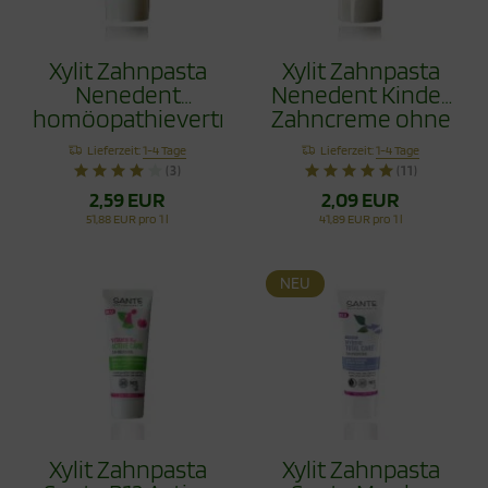
Xylit Zahnpasta
Xylit Zahnpasta
Nenedent
Nenedent Kinder
homöopathieverträglich
Zahncreme ohne
50ml
Fluorid 50ml
Lieferzeit:
1-4 Tage
Lieferzeit:
1-4 Tage
(3)
(11)
2,59 EUR
2,09 EUR
51,88 EUR pro 1 l
41,89 EUR pro 1 l
NEU
Xylit Zahnpasta
Xylit Zahnpasta