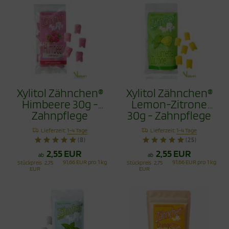
Xylitol Zähnchen®
Xylitol Zähnchen®
Himbeere 30g -
Lemon-Zitrone
Zahnpflege
30g - Zahnpflege
Bonbons
Bonbons
Lieferzeit:
1-4 Tage
Lieferzeit:
1-4 Tage
(8)
(25)
2,55 EUR
2,55 EUR
ab
ab
91,66 EUR pro 1 kg
91,66 EUR pro 1 kg
Stückpreis
2,75
Stückpreis
2,75
EUR
EUR