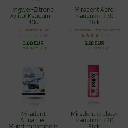
Ingwer-Zitrone
Miradent Apfel
Xylitol Kaugummi
Kaugummi 30
30g
Stck.
Lieferzeit:
1-4 Tage
Lieferzeit:
in Kürze wieder lieferbar
(0)
(1)
3,60 EUR
3,28 EUR
11,98 EUR pro 100 g
109,50 EUR pro 1 kg
Miradent
Miradent Erdbeer
Aquamed
Kaugummi 30
Mundtrockenheitstablette
Stck.