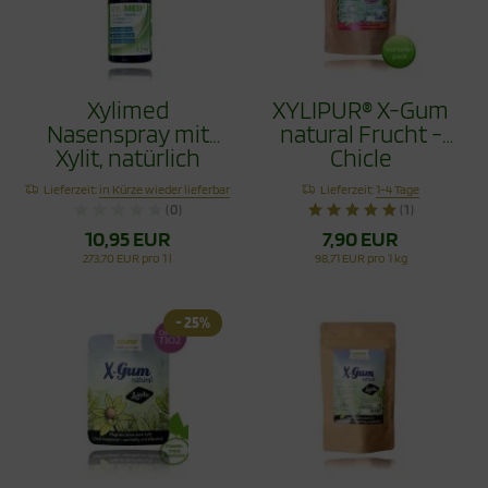
Xylimed
XYLIPUR® X-Gum
Nasenspray mit
natural Frucht -
Xylit, natürlich
Chicle
reinigend, 45ml
Zahnpflegekaugumm
Lieferzeit:
in Kürze wieder lieferbar
Lieferzeit:
1-4 Tage
Vorteilspack 80g
(0)
(1)
10,95 EUR
7,90 EUR
273,70 EUR pro 1 l
98,71 EUR pro 1 kg
- 25%