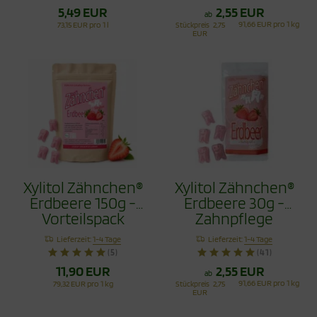
5,49 EUR
2,55 EUR
ab
91,66 EUR pro 1 kg
73,15 EUR pro 1 l
Stückpreis
2,75
EUR
Xylitol Zähnchen®
Xylitol Zähnchen®
Erdbeere 150g -
Erdbeere 30g -
Vorteilspack
Zahnpflege
Bonbons
Lieferzeit:
1-4 Tage
Lieferzeit:
1-4 Tage
(5)
(41)
11,90 EUR
2,55 EUR
ab
91,66 EUR pro 1 kg
79,32 EUR pro 1 kg
Stückpreis
2,75
EUR