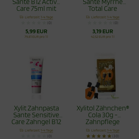
Sante B12 Active
Sante Myrrhe
Care 75ml mit
Total Care
Flourid
Fluoridfrei 75ml
Lieferzeit:
1-4 Tage
Lieferzeit:
1-4 Tage
(0)
(0)
5,99 EUR
3,19 EUR
79,81 EUR pro 1 l
42,52 EUR pro 1 l
Xylit Zahnpasta
Xylitol Zähnchen®
Sante Sensitive
Cola 30g -
Care Zahngel B12
Zahnpflege
75ml ohne Flourid
Bonbons
Lieferzeit:
1-4 Tage
Lieferzeit:
1-4 Tage
(0)
(30)