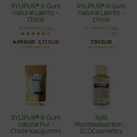
XYLIPUR® X-Gum
XYLIPUR® X-Gum
natural Lakritz -
natural Lakritz -
Chicle
Chicle
Zahnpflegekaugummi
Zahnpflegekaugumm
Lieferzeit:
1-4 Tage
Lieferzeit:
1-4 Tage
40g
80g
(3)
(0)
4,99 EUR
3,72 EUR
7,90 EUR
93,09 EUR pro 1 kg
98,71 EUR pro 1 kg
XYLIPUR® X-Gum
Xylit
natural Pur -
Mundwasserkonzent
Chicle Kaugummi
ECOCosmetics