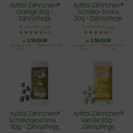
Xylitol Zähnchen®
Xylitol Zähnchen®
Orange 30g -
Schoko-Tonka
Zahnpflege
30g - Zahnpflege
Bonbons
Bonbons
Lieferzeit:
1-4 Tage
Lieferzeit:
1-4 Tage
(45)
(3)
2,55 EUR
2,55 EUR
ab
ab
91,66 EUR pro 1 kg
93,09 EUR pro 1
Stückpreis
2,75
Stückpreis
2,79
kg
EUR
EUR
Xylitol Zähnchen®
Xylitol Zähnchen®
Schokogeschmack
Vanille 30g -
30g - Zahnpflege
Zahnpflege
Bonbons
Bonbons