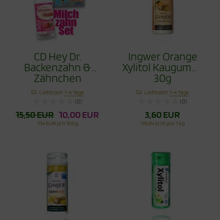
CD Hey Dr.
Ingwer Orange
Backenzahn &
Xylitol Kaugummi
Zähnchen
30g
Erdbeere 30g im
Lieferzeit:
1-4 Tage
Lieferzeit:
1-4 Tage
Set
(0)
(0)
15,50 EUR
10,00 EUR
3,60 EUR
7,14 EUR pro 100g
119,84 EUR pro 1 kg