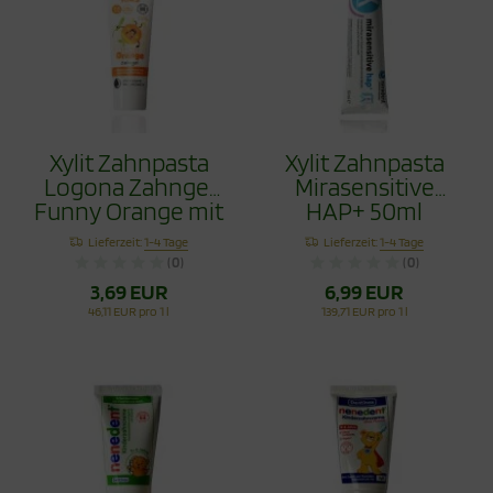
Xylit Zahnpasta
Xylit Zahnpasta
Logona Zahngel
Mirasensitive
Funny Orange mit
HAP+ 50ml
Hydroxyapapitit
Lieferzeit:
1-4 Tage
Lieferzeit:
1-4 Tage
75ml
(0)
(0)
3,69 EUR
6,99 EUR
46,11 EUR pro 1 l
139,71 EUR pro 1 l