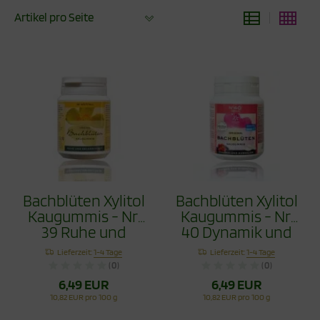
Artikel pro Seite
Bachblüten Xylitol
Bachblüten Xylitol
Kaugummis - Nr.
Kaugummis - Nr.
39 Ruhe und
40 Dynamik und
Gelassenheit 60g
Ausdauer 60g
Lieferzeit:
1-4 Tage
Lieferzeit:
1-4 Tage
(0)
(0)
6,49 EUR
6,49 EUR
10,82 EUR pro 100 g
10,82 EUR pro 100 g