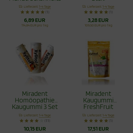
mit Xylit 60g
Lieferzeit:
1-4 Tage
Lieferzeit:
1-4 Tage
(1)
(1)
6,89 EUR
3,28 EUR
114,84 EUR pro 1 kg
109,50 EUR pro 1 kg
Miradent
Miradent
Homöopathie
Kaugummi
Kaugummi 3 Set
FreshFruit
120 Stck.
Nachfüllpack 200
Lieferzeit:
1-4 Tage
Lieferzeit:
1-4 Tage
Stck.
(11)
(1)
10,15 EUR
17,51 EUR