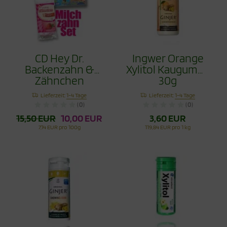
CD Hey Dr.
Ingwer Orange
Backenzahn &
Xylitol Kaugummi
Zähnchen
30g
Erdbeere 30g im
Lieferzeit:
1-4 Tage
Lieferzeit:
1-4 Tage
Set
(0)
(0)
15,50 EUR
10,00 EUR
3,60 EUR
7,14 EUR pro 100g
119,84 EUR pro 1 kg