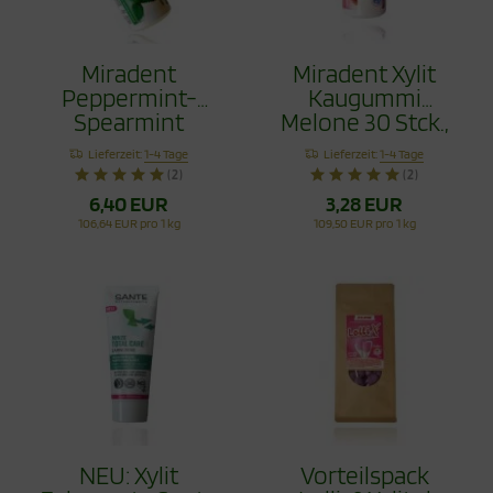
Miradent
Miradent Xylit
Peppermint-
Kaugummi
Spearmint
Melone 30 Stck.,
Kaugummi 2 Set
TIO2frei
Lieferzeit:
1-4 Tage
Lieferzeit:
1-4 Tage
60 Stck.
(2)
(2)
6,40 EUR
3,28 EUR
106,64 EUR pro 1 kg
109,50 EUR pro 1 kg
NEU: Xylit
Vorteilspack