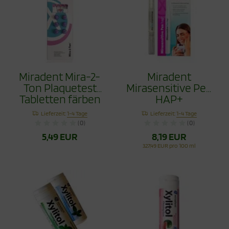
Miradent Mira-2-
Miradent
Ton Plaquetest
Mirasensitive Pen
Tabletten färben
HAP+
Zahnbelege, 6
Lieferzeit:
1-4 Tage
Lieferzeit:
1-4 Tage
Stück
(0)
(0)
5,49 EUR
8,19 EUR
327,49 EUR pro 100 ml