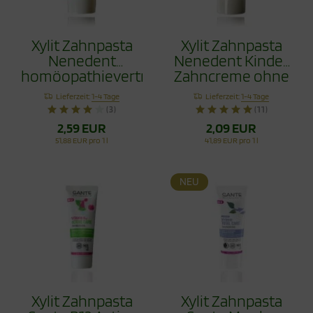
Xylit Zahnpasta
Xylit Zahnpasta
Nenedent
Nenedent Kinder
homöopathieverträglich
Zahncreme ohne
50ml
Fluorid 50ml
Lieferzeit:
1-4 Tage
Lieferzeit:
1-4 Tage
(3)
(11)
2,59 EUR
2,09 EUR
51,88 EUR pro 1 l
41,89 EUR pro 1 l
NEU
Xylit Zahnpasta
Xylit Zahnpasta