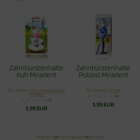
Zahnbürstenhalter
Zahnbürstenhalter
Kuh Miradent
Polizist Miradent
Lieferzeit:
nur noch wenige Stück
Lieferzeit:
1-4 Tage
verfügbar
(0)
(0)
5,95 EUR
5,95 EUR
Zeige
1
bis
58
(von insgesamt
58
Artikeln)