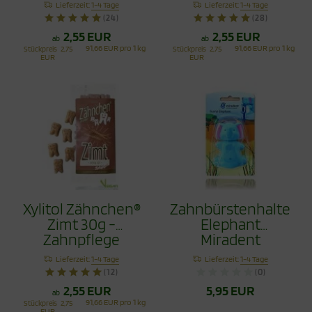
Lieferzeit:
1-4 Tage
Lieferzeit:
1-4 Tage
(24)
(28)
2,55 EUR
2,55 EUR
ab
ab
91,66 EUR pro 1 kg
91,66 EUR pro 1 kg
Stückpreis
2,75
Stückpreis
2,75
EUR
EUR
Xylitol Zähnchen®
Zahnbürstenhalter
Zimt 30g -
Elephant
Zahnpflege
Miradent
Bonbons
Lieferzeit:
1-4 Tage
Lieferzeit:
1-4 Tage
(12)
(0)
2,55 EUR
5,95 EUR
ab
91,66 EUR pro 1 kg
Stückpreis
2,75
EUR