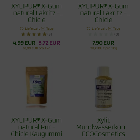
XYLIPUR® X-Gum
XYLIPUR® X-Gum
natural Lakritz -
natural Lakritz -
Chicle
Chicle
Zahnpflegekaugummi
Zahnpflegekaugumm
Lieferzeit:
1-4 Tage
Lieferzeit:
1-4 Tage
40g
80g
(3)
(0)
4,99 EUR
3,72 EUR
7,90 EUR
93,09 EUR pro 1 kg
98,71 EUR pro 1 kg
XYLIPUR® X-Gum
Xylit
natural Pur -
Mundwasserkonzent
Chicle Kaugummi
ECOCosmetics