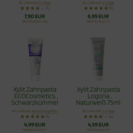
Vorteilspack 80g
Schwarzkümmel
Lieferzeit:
1-4 Tage
Lieferzeit:
1-4 Tage
Fluoridfrei 75ml
(1)
(1)
7,90 EUR
6,99 EUR
98,71 EUR pro 1 kg
139,71 EUR pro 1 l
Xylit Zahnpasta
Xylit Zahnpasta
ECOCosmetics
Logona
Schwarzkümmel
Naturweiß 75ml
Fluoridfrei 75ml
Lieferzeit:
derzeit vergriffen
Lieferzeit:
1-4 Tage
(1)
(4)
4,99 EUR
4,59 EUR
66,48 EUR pro 1 l
61,25 EUR pro 1 l