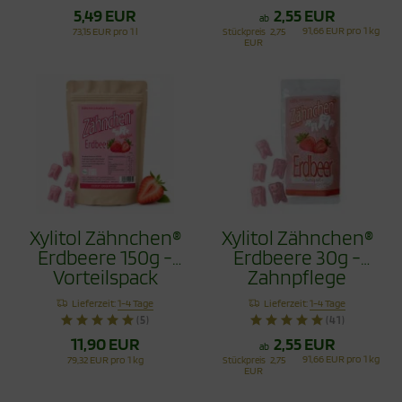
5,49 EUR
2,55 EUR
ab
91,66 EUR pro 1 kg
73,15 EUR pro 1 l
Stückpreis
2,75
EUR
Xylitol Zähnchen®
Xylitol Zähnchen®
Erdbeere 150g -
Erdbeere 30g -
Vorteilspack
Zahnpflege
Bonbons
Lieferzeit:
1-4 Tage
Lieferzeit:
1-4 Tage
(5)
(41)
11,90 EUR
2,55 EUR
ab
91,66 EUR pro 1 kg
79,32 EUR pro 1 kg
Stückpreis
2,75
EUR