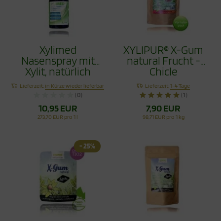
Xylimed
XYLIPUR® X-Gum
Nasenspray mit
natural Frucht -
Xylit, natürlich
Chicle
reinigend, 45ml
Zahnpflegekaugumm
Lieferzeit:
in Kürze wieder lieferbar
Lieferzeit:
1-4 Tage
Vorteilspack 80g
(0)
(1)
10,95 EUR
7,90 EUR
273,70 EUR pro 1 l
98,71 EUR pro 1 kg
- 25%