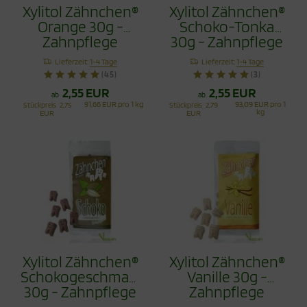
Xylitol Zähnchen®
Xylitol Zähnchen®
Orange 30g -
Schoko-Tonka
Zahnpflege
30g - Zahnpflege
Bonbons
Bonbons
Lieferzeit:
1-4 Tage
Lieferzeit:
1-4 Tage
(45)
(3)
2,55 EUR
2,55 EUR
ab
ab
91,66 EUR pro 1 kg
93,09 EUR pro 1
Stückpreis
2,75
Stückpreis
2,79
kg
EUR
EUR
Xylitol Zähnchen®
Xylitol Zähnchen®
Schokogeschmack
Vanille 30g -
30g - Zahnpflege
Zahnpflege
Bonbons
Bonbons