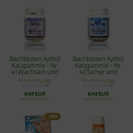
Bachblüten Xylitol
Bachblüten Xylitol
Kaugummis - Nr.
Kaugummis - Nr.
41 Wachsam und
42 Sicher und
Beständig 60g
Überzeugt 60g
Lieferzeit:
1-4 Tage
Lieferzeit:
1-4 Tage
(0)
(0)
6,49 EUR
6,49 EUR
10,82 EUR pro 100 g
10,82 EUR pro 100 g
- 36%