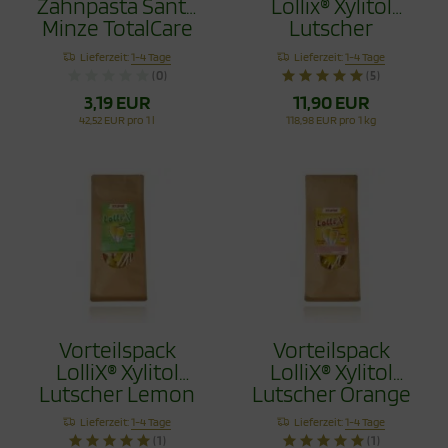
Zahnpasta Sante
Lollix® Xylitol
Minze TotalCare
Lutscher
75ml
Erdbeere 100g
Lieferzeit:
1-4 Tage
Lieferzeit:
1-4 Tage
(0)
(5)
3,19 EUR
11,90 EUR
42,52 EUR pro 1 l
118,98 EUR pro 1 kg
Vorteilspack
Vorteilspack
LolliX® Xylitol
LolliX® Xylitol
Lutscher Lemon
Lutscher Orange
Zitrone 100g
100g
Lieferzeit:
1-4 Tage
Lieferzeit:
1-4 Tage
(1)
(1)