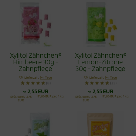
Xylitol Zähnchen®
Xylitol Zähnchen®
Himbeere 30g -
Lemon-Zitrone
Zahnpflege
30g - Zahnpflege
Bonbons
Bonbons
Lieferzeit:
1-4 Tage
Lieferzeit:
1-4 Tage
(8)
(25)
2,55 EUR
2,55 EUR
ab
ab
91,66 EUR pro 1 kg
91,66 EUR pro 1 kg
Stückpreis
2,75
Stückpreis
2,75
EUR
EUR