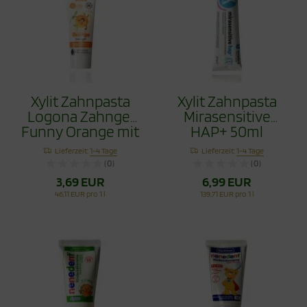
Xylit Zahnpasta
Xylit Zahnpasta
Logona Zahngel
Mirasensitive
Funny Orange mit
HAP+ 50ml
Hydroxyapapitit
Lieferzeit:
1-4 Tage
Lieferzeit:
1-4 Tage
75ml
(0)
(0)
3,69 EUR
6,99 EUR
46,11 EUR pro 1 l
139,71 EUR pro 1 l