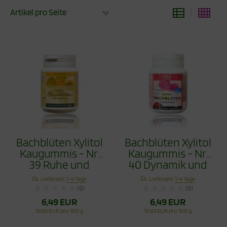
Artikel pro Seite
Bachblüten Xylitol
Bachblüten Xylitol
Kaugummis - Nr.
Kaugummis - Nr.
39 Ruhe und
40 Dynamik und
Gelassenheit 60g
Ausdauer 60g
Lieferzeit:
1-4 Tage
Lieferzeit:
1-4 Tage
(0)
(0)
6,49 EUR
6,49 EUR
10,82 EUR pro 100 g
10,82 EUR pro 100 g