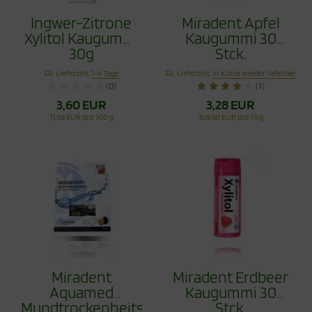
Ingwer-Zitrone
Miradent Apfel
Xylitol Kaugummi
Kaugummi 30
30g
Stck.
Lieferzeit:
1-4 Tage
Lieferzeit:
in Kürze wieder lieferbar
(0)
(1)
3,60 EUR
3,28 EUR
11,98 EUR pro 100 g
109,50 EUR pro 1 kg
Miradent
Miradent Erdbeer
Aquamed
Kaugummi 30
Mundtrockenheitstablette
Stck.