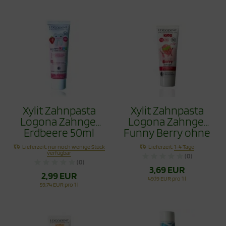
Xylit Zahnpasta
Xylit Zahnpasta
Logona Zahngel
Logona Zahngel
Erdbeere 50ml
Funny Berry ohne
Fluorid 75ml
Lieferzeit:
nur noch wenige Stück
Lieferzeit:
1-4 Tage
verfügbar
(0)
(0)
3,69 EUR
2,99 EUR
49,19 EUR pro 1 l
59,74 EUR pro 1 l