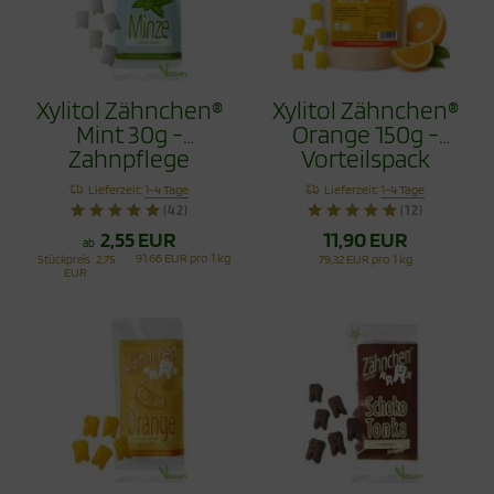
Xylitol Zähnchen®
Xylitol Zähnchen®
Mint 30g -
Orange 150g -
Zahnpflege
Vorteilspack
Bonbons
Lieferzeit:
1-4 Tage
Lieferzeit:
1-4 Tage
(42)
(12)
2,55 EUR
11,90 EUR
ab
91,66 EUR pro 1 kg
Stückpreis
2,75
79,32 EUR pro 1 kg
EUR