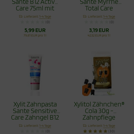
Sante B12 Active
Sante Myrrhe
Care 75ml mit
Total Care
Flourid
Fluoridfrei 75ml
Lieferzeit:
1-4 Tage
Lieferzeit:
1-4 Tage
(0)
(0)
5,99 EUR
3,19 EUR
79,81 EUR pro 1 l
42,52 EUR pro 1 l
Xylit Zahnpasta
Xylitol Zähnchen®
Sante Sensitive
Cola 30g -
Care Zahngel B12
Zahnpflege
75ml ohne Flourid
Bonbons
Lieferzeit:
1-4 Tage
Lieferzeit:
1-4 Tage
(0)
(30)