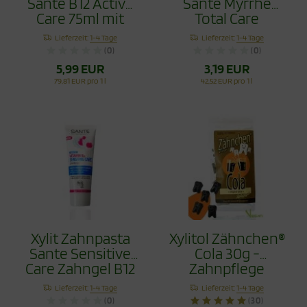
Sante B12 Active
Sante Myrrhe
Care 75ml mit
Total Care
Flourid
Fluoridfrei 75ml
Lieferzeit:
1-4 Tage
Lieferzeit:
1-4 Tage
(0)
(0)
5,99 EUR
3,19 EUR
79,81 EUR pro 1 l
42,52 EUR pro 1 l
Xylit Zahnpasta
Xylitol Zähnchen®
Sante Sensitive
Cola 30g -
Care Zahngel B12
Zahnpflege
75ml ohne Flourid
Bonbons
Lieferzeit:
1-4 Tage
Lieferzeit:
1-4 Tage
(0)
(30)