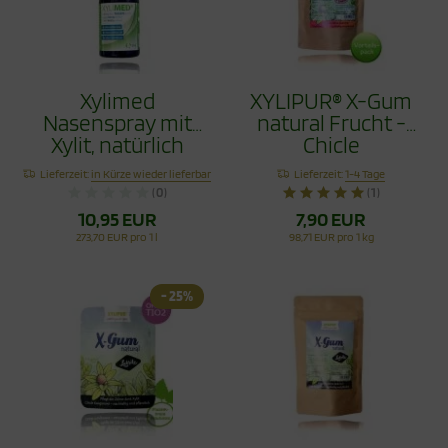
Xylimed
XYLIPUR® X-Gum
Nasenspray mit
natural Frucht -
Xylit, natürlich
Chicle
reinigend, 45ml
Zahnpflegekaugumm
Lieferzeit:
in Kürze wieder lieferbar
Lieferzeit:
1-4 Tage
Vorteilspack 80g
(0)
(1)
10,95 EUR
7,90 EUR
273,70 EUR pro 1 l
98,71 EUR pro 1 kg
- 25%