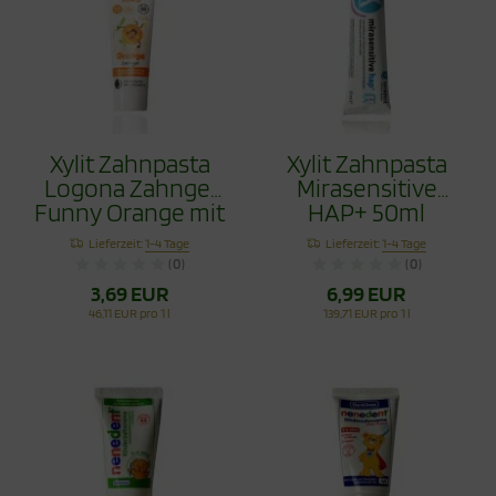
Xylit Zahnpasta
Xylit Zahnpasta
Logona Zahngel
Mirasensitive
Funny Orange mit
HAP+ 50ml
Hydroxyapapitit
Lieferzeit:
1-4 Tage
Lieferzeit:
1-4 Tage
75ml
(0)
(0)
3,69 EUR
6,99 EUR
46,11 EUR pro 1 l
139,71 EUR pro 1 l