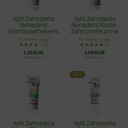
Xylit Zahnpasta
Xylit Zahnpasta
Nenedent
Nenedent Kinder
homöopathieverträglich
Zahncreme ohne
50ml
Fluorid 50ml
Lieferzeit:
1-4 Tage
Lieferzeit:
1-4 Tage
(3)
(11)
2,59 EUR
2,09 EUR
51,88 EUR pro 1 l
41,89 EUR pro 1 l
NEU
Xylit Zahnpasta
Xylit Zahnpasta