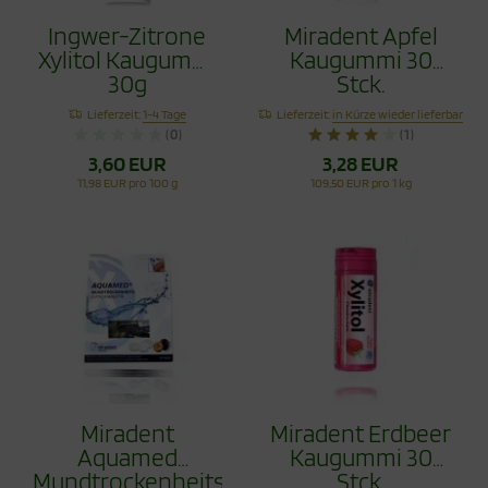
Ingwer-Zitrone
Miradent Apfel
Xylitol Kaugummi
Kaugummi 30
30g
Stck.
Lieferzeit:
1-4 Tage
Lieferzeit:
in Kürze wieder lieferbar
(0)
(1)
3,60 EUR
3,28 EUR
11,98 EUR pro 100 g
109,50 EUR pro 1 kg
Miradent
Miradent Erdbeer
Aquamed
Kaugummi 30
Mundtrockenheitstablette
Stck.