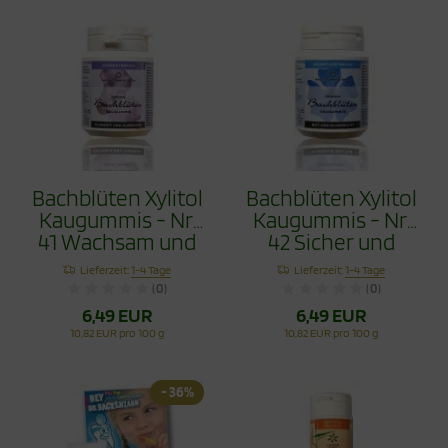
Bachblüten Xylitol
Bachblüten Xylitol
Kaugummis - Nr.
Kaugummis - Nr.
41 Wachsam und
42 Sicher und
Beständig 60g
Überzeugt 60g
Lieferzeit:
1-4 Tage
Lieferzeit:
1-4 Tage
(0)
(0)
6,49 EUR
6,49 EUR
10,82 EUR pro 100 g
10,82 EUR pro 100 g
- 36%