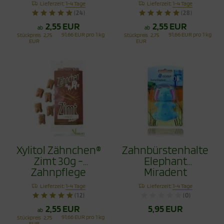
Lieferzeit:
1-4 Tage
Lieferzeit:
1-4 Tage
(24)
(28)
2,55 EUR
2,55 EUR
ab
ab
91,66 EUR pro 1 kg
91,66 EUR pro 1 kg
Stückpreis
2,75
Stückpreis
2,75
EUR
EUR
Xylitol Zähnchen®
Zahnbürstenhalter
Zimt 30g -
Elephant
Zahnpflege
Miradent
Bonbons
Lieferzeit:
1-4 Tage
Lieferzeit:
1-4 Tage
(12)
(0)
2,55 EUR
5,95 EUR
ab
91,66 EUR pro 1 kg
Stückpreis
2,75
EUR