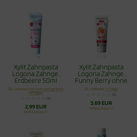
Xylit Zahnpasta
Xylit Zahnpasta
Logona Zahngel
Logona Zahngel
Erdbeere 50ml
Funny Berry ohne
Fluorid 75ml
Lieferzeit:
nur noch wenige Stück
Lieferzeit:
1-4 Tage
verfügbar
(0)
(0)
3,69 EUR
2,99 EUR
49,19 EUR pro 1 l
59,74 EUR pro 1 l