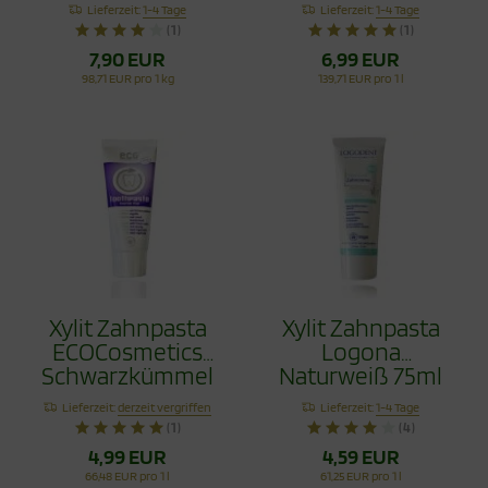
Vorteilspack 80g
Schwarzkümmel
Lieferzeit:
1-4 Tage
Lieferzeit:
1-4 Tage
Fluoridfrei 75ml
(1)
(1)
7,90 EUR
6,99 EUR
98,71 EUR pro 1 kg
139,71 EUR pro 1 l
Xylit Zahnpasta
Xylit Zahnpasta
ECOCosmetics
Logona
Schwarzkümmel
Naturweiß 75ml
Fluoridfrei 75ml
Lieferzeit:
derzeit vergriffen
Lieferzeit:
1-4 Tage
(1)
(4)
4,99 EUR
4,59 EUR
66,48 EUR pro 1 l
61,25 EUR pro 1 l