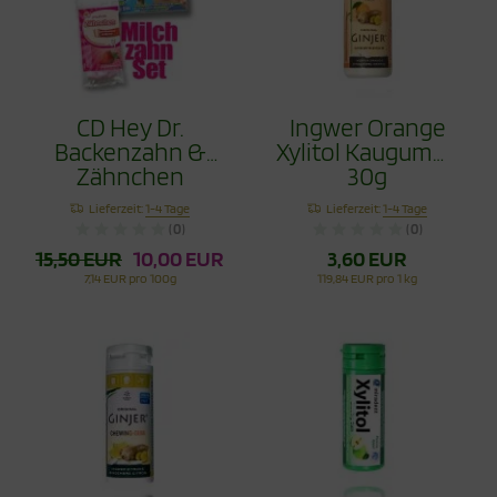
CD Hey Dr.
Ingwer Orange
Backenzahn &
Xylitol Kaugummi
Zähnchen
30g
Erdbeere 30g im
Lieferzeit:
1-4 Tage
Lieferzeit:
1-4 Tage
Set
(0)
(0)
15,50 EUR
10,00 EUR
3,60 EUR
7,14 EUR pro 100g
119,84 EUR pro 1 kg