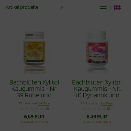
Artikel pro Seite
Bachblüten Xylitol
Bachblüten Xylitol
Kaugummis - Nr.
Kaugummis - Nr.
39 Ruhe und
40 Dynamik und
Gelassenheit 60g
Ausdauer 60g
Lieferzeit:
1-4 Tage
Lieferzeit:
1-4 Tage
(0)
(0)
6,49 EUR
6,49 EUR
10,82 EUR pro 100 g
10,82 EUR pro 100 g