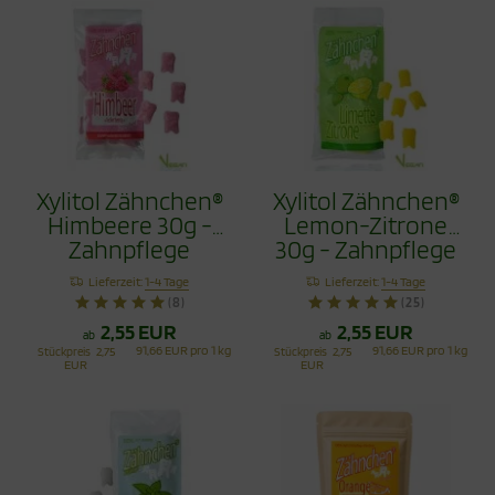
Xylitol Zähnchen®
Xylitol Zähnchen®
Himbeere 30g -
Lemon-Zitrone
Zahnpflege
30g - Zahnpflege
Bonbons
Bonbons
Lieferzeit:
1-4 Tage
Lieferzeit:
1-4 Tage
(8)
(25)
2,55 EUR
2,55 EUR
ab
ab
91,66 EUR pro 1 kg
91,66 EUR pro 1 kg
Stückpreis
2,75
Stückpreis
2,75
EUR
EUR