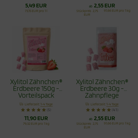
5,49 EUR
2,55 EUR
ab
91,66 EUR pro 1 kg
73,15 EUR pro 1 l
Stückpreis
2,75
EUR
Xylitol Zähnchen®
Xylitol Zähnchen®
Erdbeere 150g -
Erdbeere 30g -
Vorteilspack
Zahnpflege
Bonbons
Lieferzeit:
1-4 Tage
Lieferzeit:
1-4 Tage
(5)
(41)
11,90 EUR
2,55 EUR
ab
91,66 EUR pro 1 kg
79,32 EUR pro 1 kg
Stückpreis
2,75
EUR