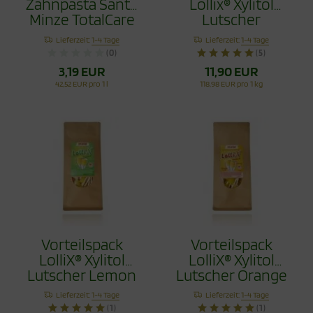
Zahnpasta Sante
Lollix® Xylitol
Minze TotalCare
Lutscher
75ml
Erdbeere 100g
Lieferzeit:
1-4 Tage
Lieferzeit:
1-4 Tage
(0)
(5)
3,19 EUR
11,90 EUR
42,52 EUR pro 1 l
118,98 EUR pro 1 kg
Vorteilspack
Vorteilspack
LolliX® Xylitol
LolliX® Xylitol
Lutscher Lemon
Lutscher Orange
Zitrone 100g
100g
Lieferzeit:
1-4 Tage
Lieferzeit:
1-4 Tage
(1)
(1)