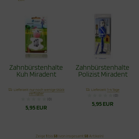
Zahnbürstenhalter
Zahnbürstenhalter
Kuh Miradent
Polizist Miradent
Lieferzeit:
nur noch wenige Stück
Lieferzeit:
1-4 Tage
verfügbar
(0)
(0)
5,95 EUR
5,95 EUR
Zeige
1
bis
58
(von insgesamt
58
Artikeln)