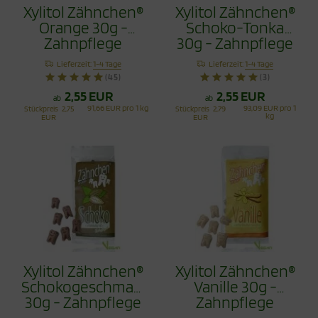
Xylitol Zähnchen®
Xylitol Zähnchen®
Orange 30g -
Schoko-Tonka
Zahnpflege
30g - Zahnpflege
Bonbons
Bonbons
Lieferzeit:
1-4 Tage
Lieferzeit:
1-4 Tage
(45)
(3)
2,55 EUR
2,55 EUR
ab
ab
91,66 EUR pro 1 kg
93,09 EUR pro 1
Stückpreis
2,75
Stückpreis
2,79
kg
EUR
EUR
Xylitol Zähnchen®
Xylitol Zähnchen®
Schokogeschmack
Vanille 30g -
30g - Zahnpflege
Zahnpflege
Bonbons
Bonbons