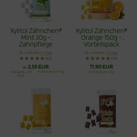
Xylitol Zähnchen®
Xylitol Zähnchen®
Mint 30g -
Orange 150g -
Zahnpflege
Vorteilspack
Bonbons
Lieferzeit:
1-4 Tage
Lieferzeit:
1-4 Tage
(42)
(12)
2,55 EUR
11,90 EUR
ab
91,66 EUR pro 1 kg
Stückpreis
2,75
79,32 EUR pro 1 kg
EUR