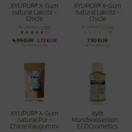
XYLIPUR® X-Gum
XYLIPUR® X-Gum
natural Lakritz -
natural Lakritz -
Chicle
Chicle
Zahnpflegekaugummi
Zahnpflegekaugumm
Lieferzeit:
1-4 Tage
Lieferzeit:
1-4 Tage
40g
80g
(3)
(0)
4,99 EUR
3,72 EUR
7,90 EUR
93,09 EUR pro 1 kg
98,71 EUR pro 1 kg
XYLIPUR® X-Gum
Xylit
natural Pur -
Mundwasserkonzent
Chicle Kaugummi
ECOCosmetics