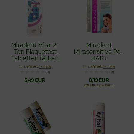
Miradent Mira-2-
Miradent
Ton Plaquetest
Mirasensitive Pen
Tabletten färben
HAP+
Zahnbelege, 6
Lieferzeit:
1-4 Tage
Lieferzeit:
1-4 Tage
Stück
(0)
(0)
5,49 EUR
8,19 EUR
327,49 EUR pro 100 ml