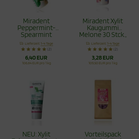
Miradent
Miradent Xylit
Peppermint-
Kaugummi
Spearmint
Melone 30 Stck.,
Kaugummi 2 Set
TIO2frei
Lieferzeit:
1-4 Tage
Lieferzeit:
1-4 Tage
60 Stck.
(2)
(2)
6,40 EUR
3,28 EUR
106,64 EUR pro 1 kg
109,50 EUR pro 1 kg
NEU: Xylit
Vorteilspack