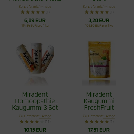
mit Xylit 60g
Lieferzeit:
1-4 Tage
Lieferzeit:
1-4 Tage
(1)
(1)
6,89 EUR
3,28 EUR
114,84 EUR pro 1 kg
109,50 EUR pro 1 kg
Miradent
Miradent
Homöopathie
Kaugummi
Kaugummi 3 Set
FreshFruit
120 Stck.
Nachfüllpack 200
Lieferzeit:
1-4 Tage
Lieferzeit:
1-4 Tage
Stck.
(11)
(1)
10,15 EUR
17,51 EUR