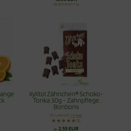
98,26 EUR pro 1 kg
range
Xylitol Zähnchen® Schoko-
ck
Tonka 30g - Zahnpflege
Bonbons
Lieferzeit:
1-4 Tage
(3)
2,55 EUR
ab