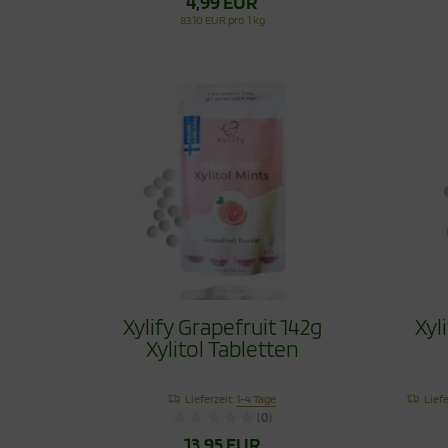
4,99 EUR
83,10 EUR pro 1 kg
Xylify Grapefruit 142g
Xyl
Xylitol Tabletten
Lieferzeit:
1-4 Tage
Liefe
(0)
13,95 EUR