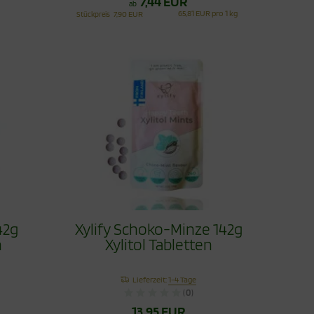
7,44 EUR
ab
65,81 EUR pro 1 kg
Stückpreis
7,90 EUR
42g
Xylify Schoko-Minze 142g
n
Xylitol Tabletten
Lieferzeit:
1-4 Tage
(0)
13,95 EUR