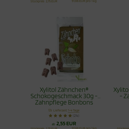
91,66 EUR pro 1 kg
Stückpreis
2,75 EUR
Xylitol Zähnchen®
Xylit
Schokogeschmack 30g -
- Z
Zahnpflege Bonbons
Lieferzeit:
1-4 Tage
(24)
2,55 EUR
ab
91,66 EUR pro 1 kg
Stückpreis
2,75 EUR
Stückpre