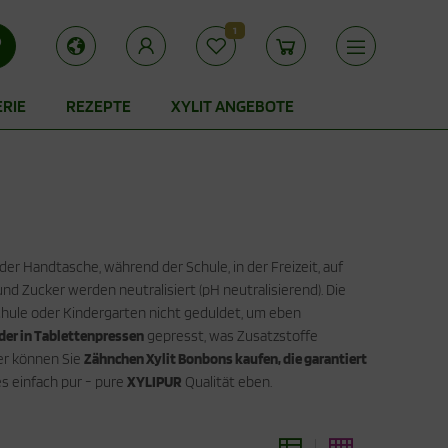
1
ERIE
REZEPTE
XYLIT ANGEBOTE
der Handtasche, während der Schule, in der Freizeit, auf
d Zucker werden neutralisiert (pH neutralisierend). Die
chule oder Kindergarten nicht geduldet, um eben
er in Tablettenpressen
gepresst, was Zusatzstoffe
ier können Sie
Zähnchen Xylit Bonbons kaufen, die garantiert
s einfach pur - pure
XYLIPUR
Qualität eben.