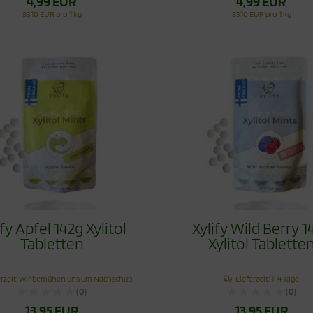
4,99 EUR
4,99 EUR
83,10 EUR pro 1 kg
83,10 EUR pro 1 kg
ify Apfel 142g Xylitol
Xylify Wild Berry 1
Tabletten
Xylitol Tablette
rzeit:
Wir bemühen uns um Nachschub
Lieferzeit:
1-4 Tage
(0)
(0)
13,95 EUR
13,95 EUR