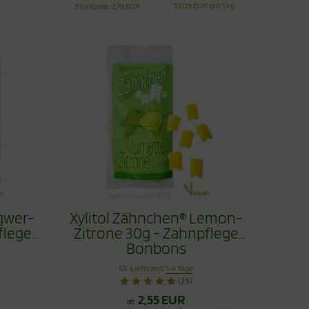
93,09 EUR pro 1 kg
Stückpreis
2,79 EUR
ngwer-
Xylitol Zähnchen® Lemon-
flege
Zitrone 30g - Zahnpflege
Bonbons
Lieferzeit:
1-4 Tage
(25)
2,55 EUR
ab