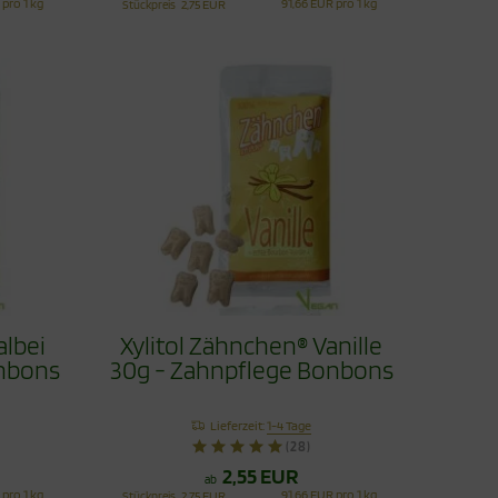
 pro 1 kg
91,66 EUR pro 1 kg
Stückpreis
2,75 EUR
albei
Xylitol Zähnchen® Vanille
onbons
30g - Zahnpflege Bonbons
Lieferzeit:
1-4 Tage
(28)
2,55 EUR
ab
 pro 1 kg
91,66 EUR pro 1 kg
Stückpreis
2,75 EUR