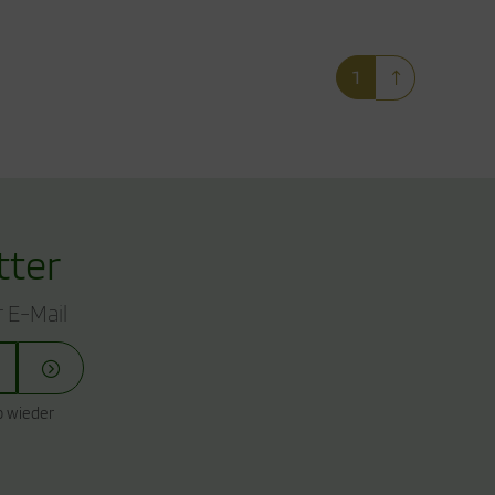
1
tter
 E-Mail
o wieder