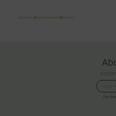
Zeige
1
bis
22
(von insgesamt
22
Artikeln)
Abo
Kosten
Der New