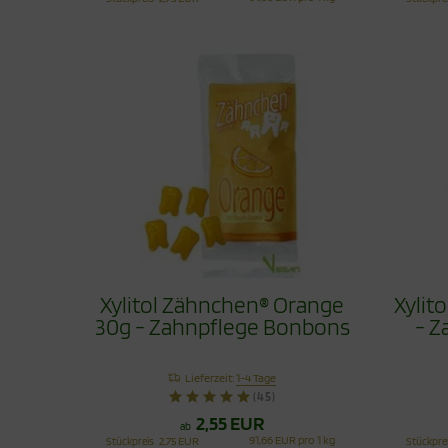
Xylitol Zähnchen® Orange
Xylit
30g - Zahnpflege Bonbons
- Z
Lieferzeit:
1-4 Tage
(45)
2,55 EUR
ab
91,66 EUR pro 1 kg
Stückpreis
2,75 EUR
Stückpre