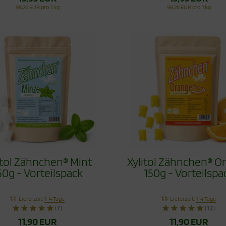
98,26 EUR pro 1 kg
98,26 EUR pro 1 kg
itol Zähnchen® Mint
Xylitol Zähnchen® O
50g - Vorteilspack
150g - Vorteilspa
Lieferzeit:
1-4 Tage
Lieferzeit:
1-4 Tage
(7)
(12)
11,90 EUR
11,90 EUR