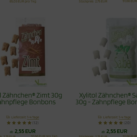
91,66 EUR
85,03 EUR pro 1 kg
Stückpreis
2,75 EUR
ol Zähnchen® Zimt 30g
Xylitol Zähnchen® S
ahnpflege Bonbons
30g - Zahnpflege B
Lieferzeit:
1-4 Tage
Lieferzeit:
1-4 Tage
(12)
(20)
2,55 EUR
2,55 EUR
ab
ab
91,66 EUR pro 1 kg
91,66 EUR
is
2,75 EUR
Stückpreis
2,75 EUR