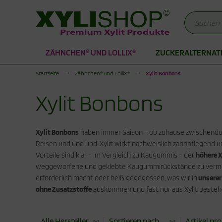
ZÄHNCHEN® UND LOLLIX®
ZUCKERALTERNAT
Alles anzeigen aus Zuckeralternativen
Alles anzeigen aus Produkte für die Stoffwechselkur
Alles anzeigen aus Xylit Drogerie
Startseite
Zähnchen® und LolliX®
Xylit Bonbons
rkenzucker
duktionsphase
lit Kaugummi
Xylit Bonbons
thrit Pulver
abilisierungsphase
lit Zahnpasta
cken mit Xylit
hnpflege für Kinder
Xylit Bonbons
haben immer Saison - ob zuhause zwischendurc
Reisen und und und. Xylit wirkt nachweislich zahnpflegend u
odukte für die Stoffwechselkur
ogerie
Vorteile sind klar - im Vergleich zu Kaugummis - der
höhere X
weggeworfene und geklebte Kaugummirückstände zu vermei
erforderlich macht oder heiß gegegossen, was wir in
unserer
ohne Zusatzstoffe
auskommen und fast nur aus Xylit bestehen
Alle Hersteller
Sortieren nach ...
Artikel pro