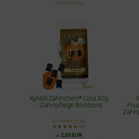
98,26 EUR pro 1 kg
Xylitol Zähnchen® Cola 30g
X
- Zahnpflege Bonbons
Fru
Zahn
Lieferzeit:
1-4 Tage
(30)
2,55 EUR
ab