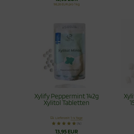
98,26 EUR pro 1 kg
Xylify Peppermint 142g
Xyl
Xylitol Tabletten
1
Lieferzeit:
1-4 Tage
(4)
13,95 EUR