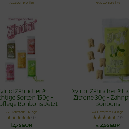
79,32 EUR pro 1 kg
79,32 EUR pro 1 kg
ylitol Zähnchen®
Xylitol Zähnchen® I
chtige Sorten 150g -
Zitrone 30g - Zahnp
pflege Bonbons Jetzt
Bonbons
mit Himbeere
Lieferzeit:
1-4 Tage
Lieferzeit:
1-4 Tage
(9)
(17)
12,75 EUR
2,55 EUR
ab