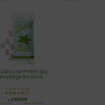
ol Zähnchen® Mint 30g
ahnpflege Bonbons
Lieferzeit:
1-4 Tage
(42)
2,55 EUR
ab
91,66 EUR pro 1 kg
is
2,75 EUR