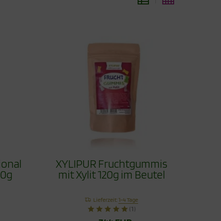
ional
XYLIPUR Fruchtgummis
60g
mit Xylit 120g im Beutel
Lieferzeit:
1-4 Tage
(1)