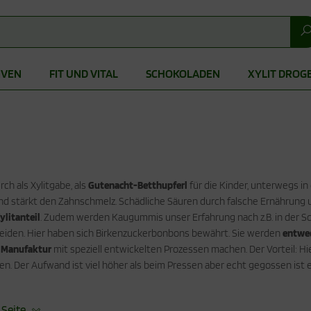
IVEN
FIT UND VITAL
SCHOKOLADEN
XYLIT DROG
h als Xylitgabe, als
Gutenacht-Betthupferl
für die Kinder, unterwegs in 
nd stärkt den Zahnschmelz. Schädliche Säuren durch falsche Ernährung un
ylitanteil
. Zudem werden Kaugummis unser Erfahrung nach z.B. in der S
den. Hier haben sich Birkenzuckerbonbons bewährt. Sie werden
entwed
 Manufaktur
mit speziell entwickelten Prozessen machen. Der Vorteil: H
. Der Aufwand ist viel höher als beim Pressen aber echt gegossen ist e
 Seite