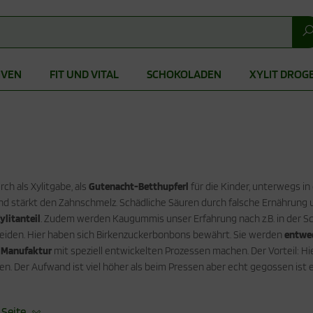
IVEN
FIT UND VITAL
SCHOKOLADEN
XYLIT DROG
h als Xylitgabe, als
Gutenacht-Betthupferl
für die Kinder, unterwegs in 
nd stärkt den Zahnschmelz. Schädliche Säuren durch falsche Ernährung un
ylitanteil
. Zudem werden Kaugummis unser Erfahrung nach z.B. in der S
den. Hier haben sich Birkenzuckerbonbons bewährt. Sie werden
entwed
 Manufaktur
mit speziell entwickelten Prozessen machen. Der Vorteil: H
. Der Aufwand ist viel höher als beim Pressen aber echt gegossen ist e
 Seite