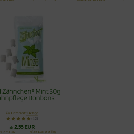
ol Zähnchen® Mint 30g
ahnpflege Bonbons
Lieferzeit:
1-4 Tage
(42)
2,55 EUR
ab
91,66 EUR pro 1 kg
is
2,75 EUR