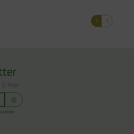
1
tter
 E-Mail
o wieder