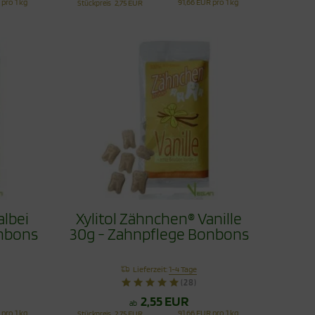
 pro 1 kg
91,66 EUR pro 1 kg
Stückpreis
2,75 EUR
albei
Xylitol Zähnchen® Vanille
onbons
30g - Zahnpflege Bonbons
Lieferzeit:
1-4 Tage
(28)
2,55 EUR
ab
 pro 1 kg
91,66 EUR pro 1 kg
Stückpreis
2,75 EUR