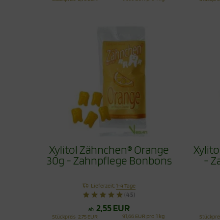
Xylitol Zähnchen® Orange
Xylit
30g - Zahnpflege Bonbons
- Z
Lieferzeit:
1-4 Tage
(45)
2,55 EUR
ab
91,66 EUR pro 1 kg
Stückpreis
2,75 EUR
Stückpre