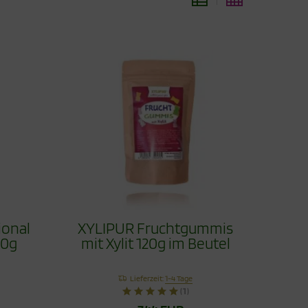
ional
XYLIPUR Fruchtgummis
60g
mit Xylit 120g im Beutel
Lieferzeit:
1-4 Tage
(1)