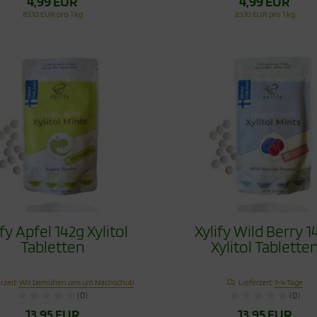
4,99 EUR
4,99 EUR
83,10 EUR pro 1 kg
83,10 EUR pro 1 kg
ify Apfel 142g Xylitol
Xylify Wild Berry 1
Tabletten
Xylitol Tablette
rzeit:
Wir bemühen uns um Nachschub
Lieferzeit:
1-4 Tage
(0)
(0)
13,95 EUR
13,95 EUR