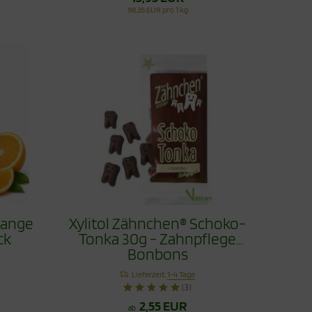
98,26 EUR pro 1 kg
range
Xylitol Zähnchen® Schoko-
ck
Tonka 30g - Zahnpflege
Bonbons
Lieferzeit:
1-4 Tage
(3)
2,55 EUR
ab