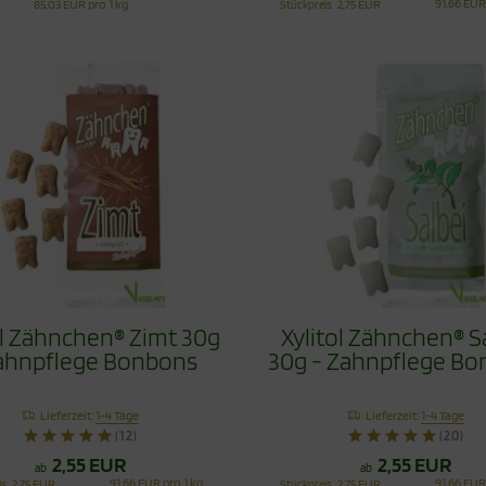
91,66 EUR
85,03 EUR pro 1 kg
Stückpreis
2,75 EUR
ol Zähnchen® Zimt 30g
Xylitol Zähnchen® S
ahnpflege Bonbons
30g - Zahnpflege B
Lieferzeit:
1-4 Tage
Lieferzeit:
1-4 Tage
(12)
(20)
2,55 EUR
2,55 EUR
ab
ab
91,66 EUR pro 1 kg
91,66 EUR
is
2,75 EUR
Stückpreis
2,75 EUR