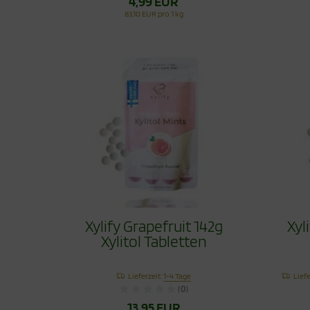
4,99 EUR
83,10 EUR pro 1 kg
Xylify Grapefruit 142g
Xyl
Xylitol Tabletten
Lieferzeit:
1-4 Tage
Liefe
(0)
13,95 EUR