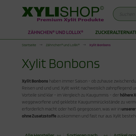
ZÄHNCHEN® UND LOLLIX®
ZUCKERALTERNAT
Alles anzeigen aus Zuckeralternativen
Alles anzeigen aus Produkte für die Stoffwechselkur
Alles anzeigen aus Xylit Drogerie
Startseite
Zähnchen® und LolliX®
Xylit Bonbons
rkenzucker
duktionsphase
lit Kaugummi
Xylit Bonbons
thrit Pulver
abilisierungsphase
lit Zahnpasta
cken mit Xylit
hnpflege für Kinder
Xylit Bonbons
haben immer Saison - ob zuhause zwischendurc
Reisen und und und. Xylit wirkt nachweislich zahnpflegend u
odukte für die Stoffwechselkur
ogerie
Vorteile sind klar - im Vergleich zu Kaugummis - der
höhere X
weggeworfene und geklebte Kaugummirückstände zu vermei
erforderlich macht oder heiß gegegossen, was wir in
unserer
ohne Zusatzstoffe
auskommen und fast nur aus Xylit bestehen
Alle Hersteller
Sortieren nach ...
Artikel pro