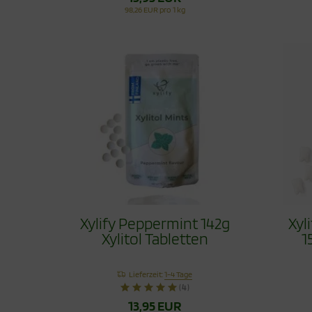
98,26 EUR pro 1 kg
Xylify Peppermint 142g
Xyl
Xylitol Tabletten
1
Lieferzeit:
1-4 Tage
(4)
13,95 EUR