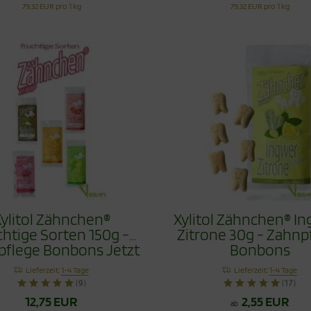
79,32 EUR pro 1 kg
79,32 EUR pro 1 kg
ylitol Zähnchen®
Xylitol Zähnchen® I
chtige Sorten 150g -
Zitrone 30g - Zahnp
pflege Bonbons Jetzt
Bonbons
mit Himbeere
Lieferzeit:
1-4 Tage
Lieferzeit:
1-4 Tage
(9)
(17)
12,75 EUR
2,55 EUR
ab