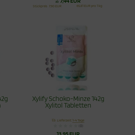
7,44 EUR
ab
65,81 EUR pro 1 kg
Stückpreis
7,90 EUR
42g
Xylify Schoko-Minze 142g
n
Xylitol Tabletten
Lieferzeit:
1-4 Tage
(0)
13,95 EUR