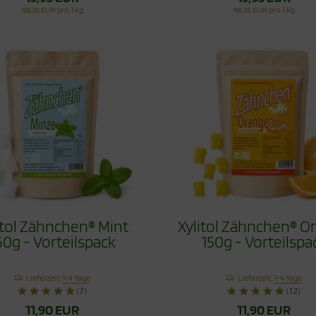
98,26 EUR pro 1 kg
98,26 EUR pro 1 kg
itol Zähnchen® Mint
Xylitol Zähnchen® O
50g - Vorteilspack
150g - Vorteilspa
Lieferzeit:
1-4 Tage
Lieferzeit:
1-4 Tage
(7)
(12)
11,90 EUR
11,90 EUR