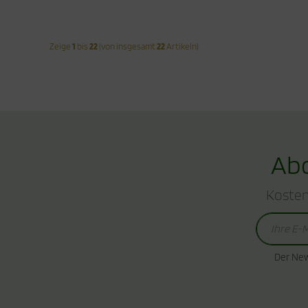
Zeige
1
bis
22
(von insgesamt
22
Artikeln)
Abo
Kosten
Der New