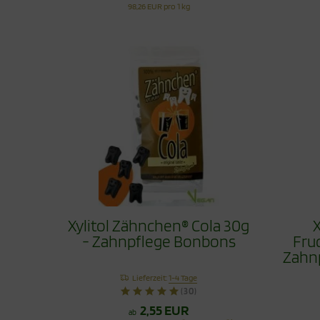
98,26 EUR pro 1 kg
Xylitol Zähnchen® Cola 30g
X
- Zahnpflege Bonbons
Fru
Zahn
Lieferzeit:
1-4 Tage
(30)
2,55 EUR
ab