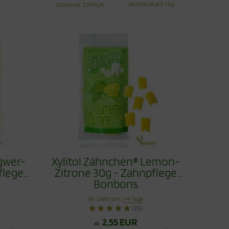
93,09 EUR pro 1 kg
Stückpreis
2,79 EUR
ngwer-
Xylitol Zähnchen® Lemon-
flege
Zitrone 30g - Zahnpflege
Bonbons
Lieferzeit:
1-4 Tage
(25)
2,55 EUR
ab