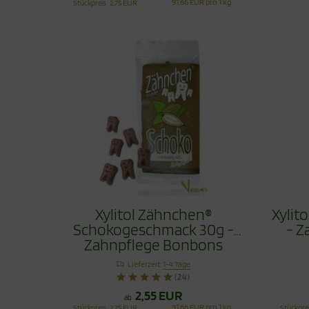
91,66 EUR pro 1 kg
Stückpreis
2,75 EUR
Xylitol Zähnchen®
Xylit
Schokogeschmack 30g -
- Z
Zahnpflege Bonbons
Lieferzeit:
1-4 Tage
(24)
2,55 EUR
ab
91,66 EUR pro 1 kg
Stückpreis
2,75 EUR
Stückpre