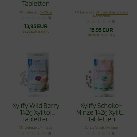
Tabletten
Lieferzeit:
1-4 Tage
Lieferzeit:
Wir bemühen uns um
Nachschub
(0)
(0)
13,95 EUR
13,95 EUR
98,26 EUR pro 1 kg
98,26 EUR pro 1 kg
Xylify Wild Berry
Xylify Schoko-
142g Xylitol
Minze 142g Xylitol
Tabletten
Tabletten
Lieferzeit:
1-4 Tage
Lieferzeit:
1-4 Tage
(0)
(0)