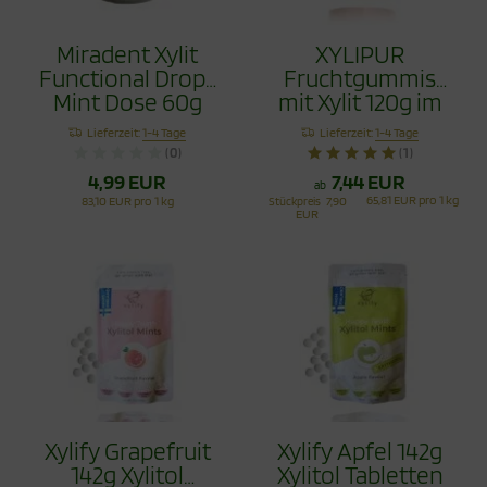
Miradent Xylit
XYLIPUR
Functional Drops
Fruchtgummis
Mint Dose 60g
mit Xylit 120g im
Beutel
Lieferzeit:
1-4 Tage
Lieferzeit:
1-4 Tage
(0)
(1)
4,99 EUR
7,44 EUR
ab
65,81 EUR pro 1 kg
83,10 EUR pro 1 kg
Stückpreis
7,90
EUR
Xylify Grapefruit
Xylify Apfel 142g
142g Xylitol
Xylitol Tabletten