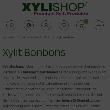
1
Alles anzeigen aus Zuckeralternativen
Alles anzeigen aus Produkte für die
Alles anzeigen aus Xylit Drogerie
offwechselkur
Startseite
Zähnchen® und LolliX®
Xylit Bonbons
rkenzucker
lit Kaugummi
duktionsphase
Xylit Bonbons
thrit Pulver
lit Zahnpasta
abilisierungsphase
cken mit Xylit
hnpflege für Kinder
Xylit Bonbons
haben immer Saison - ob zuhause zwischendurch als
Xylitgabe, als
Gutenacht-Betthupferl
für die Kinder, unterwegs in der
odukte für die Stoffwechselkur
ogerie
Handtasche, während der Schule, in der Freizeit, auf Reisen und und
und. Xylit wirkt nachweislich zahnpflegend und stärkt den
Zahnschmelz. Schädliche Säuren durch falsche Ernährung und
Zucker werden neutralisiert (pH neutralisierend). Die Vorteile sind
klar - im Vergleich zu Kaugummis - der
höhere Xylitanteil
. Zudem
werden Kaugummis unser Erfahrung nach z.B. in der Schule oder