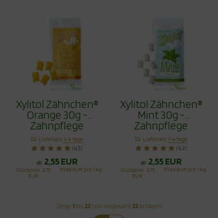
Xylitol Zähnchen®
Xylitol Zähnchen®
Orange 30g -
Mint 30g -
Zahnpflege
Zahnpflege
Bonbons
Bonbons
Lieferzeit:
1-4 Tage
Lieferzeit:
1-4 Tage
(45)
(42)
2,55 EUR
2,55 EUR
ab
ab
91,66 EUR pro 1 kg
91,66 EUR pro 1 kg
Stückpreis
2,75
Stückpreis
2,75
EUR
EUR
Zeige
1
bis
22
(von insgesamt
22
Artikeln)