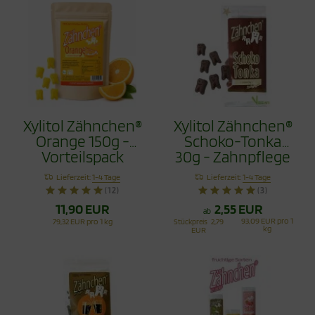
Xylitol Zähnchen®
Xylitol Zähnchen®
Orange 150g -
Schoko-Tonka
Vorteilspack
30g - Zahnpflege
Bonbons
Lieferzeit:
1-4 Tage
Lieferzeit:
1-4 Tage
(12)
(3)
11,90 EUR
2,55 EUR
ab
93,09 EUR pro 1
79,32 EUR pro 1 kg
Stückpreis
2,79
kg
EUR