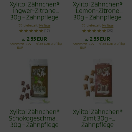
Xylitol Zähnchen®
Xylitol Zähnchen®
Ingwer-Zitrone
Lemon-Zitrone
30g - Zahnpflege
30g - Zahnpflege
Bonbons
Bonbons
Lieferzeit:
1-4 Tage
Lieferzeit:
1-4 Tage
(17)
(25)
2,55 EUR
2,55 EUR
ab
ab
91,66 EUR pro 1 kg
91,66 EUR pro 1 kg
Stückpreis
2,75
Stückpreis
2,75
EUR
EUR
Xylitol Zähnchen®
Xylitol Zähnchen®
Schokogeschmack
Zimt 30g -
30g - Zahnpflege
Zahnpflege
Bonbons
Bonbons