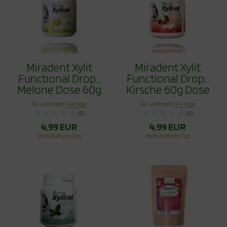
Miradent Xylit
Miradent Xylit
Functional Drops
Functional Drops
Melone Dose 60g
Kirsche 60g Dose
Lieferzeit:
1-4 Tage
Lieferzeit:
1-4 Tage
(0)
(0)
4,99 EUR
4,99 EUR
83,10 EUR pro 1 kg
83,10 EUR pro 1 kg