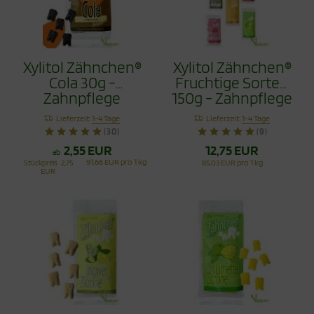
Xylitol Zähnchen®
Xylitol Zähnchen®
Cola 30g -
Fruchtige Sorten
Zahnpflege
150g - Zahnpflege
Bonbons
Bonbons Jetzt
Lieferzeit:
1-4 Tage
Lieferzeit:
1-4 Tage
mit Himbeere
(30)
(9)
2,55 EUR
12,75 EUR
ab
91,66 EUR pro 1 kg
Stückpreis
2,75
85,03 EUR pro 1 kg
EUR