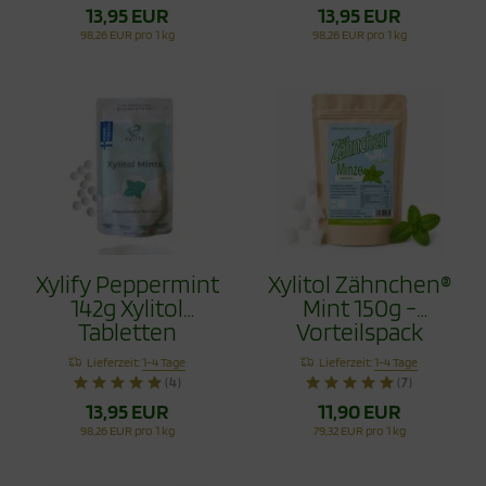
13,95 EUR
13,95 EUR
98,26 EUR pro 1 kg
98,26 EUR pro 1 kg
Xylify Peppermint
Xylitol Zähnchen®
142g Xylitol
Mint 150g -
Tabletten
Vorteilspack
Lieferzeit:
1-4 Tage
Lieferzeit:
1-4 Tage
(4)
(7)
13,95 EUR
11,90 EUR
98,26 EUR pro 1 kg
79,32 EUR pro 1 kg