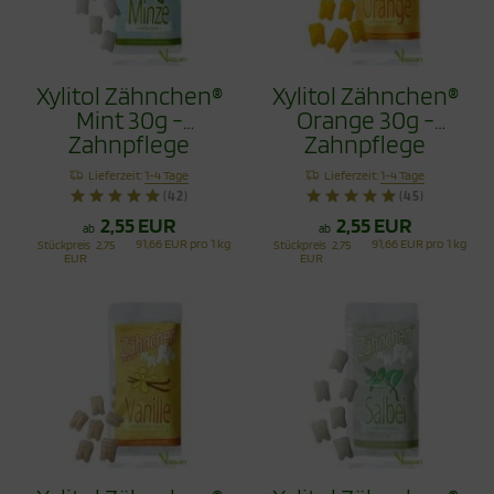
Xylitol Zähnchen®
Xylitol Zähnchen®
Mint 30g -
Orange 30g -
Zahnpflege
Zahnpflege
Bonbons
Bonbons
Lieferzeit:
1-4 Tage
Lieferzeit:
1-4 Tage
(42)
(45)
2,55 EUR
2,55 EUR
ab
ab
91,66 EUR pro 1 kg
91,66 EUR pro 1 kg
Stückpreis
2,75
Stückpreis
2,75
EUR
EUR