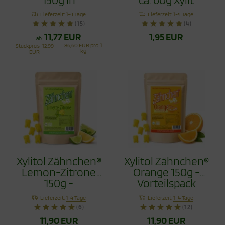
recyclingfähiger
Zähnchen
Lieferzeit:
1-4 Tage
Lieferzeit:
1-4 Tage
Tüte - Zahnpflege
(15)
(4)
Bonbons
11,77 EUR
1,95 EUR
ab
86,60 EUR pro 1
Stückpreis
12,99
kg
EUR
Xylitol Zähnchen®
Xylitol Zähnchen®
Lemon-Zitrone
Orange 150g -
150g -
Vorteilspack
Vorteilspack
Lieferzeit:
1-4 Tage
Lieferzeit:
1-4 Tage
(6)
(12)
11,90 EUR
11,90 EUR