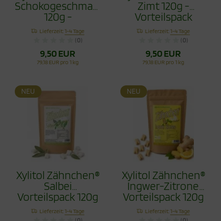
Schokogeschmack
Zimt 120g -
120g -
Vorteilspack
Vorteilspack
Lieferzeit:
1-4 Tage
Lieferzeit:
1-4 Tage
(0)
(0)
9,50 EUR
9,50 EUR
79,18 EUR pro 1 kg
79,18 EUR pro 1 kg
NEU
NEU
Xylitol Zähnchen®
Xylitol Zähnchen®
Salbei
Ingwer-Zitrone
Vorteilspack 120g
Vorteilspack 120g
- Zahnpflege
- Zahnpflege
Lieferzeit:
1-4 Tage
Lieferzeit:
1-4 Tage
Bonbons
Bonbons
(0)
(0)