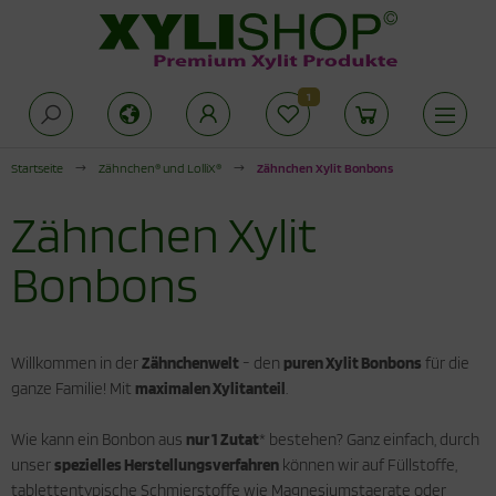
1
Alles anzeigen aus Zuckeralternativen
Alles anzeigen aus Produkte für die
Alles anzeigen aus Xylit Drogerie
offwechselkur
Startseite
Zähnchen® und LolliX®
Zähnchen Xylit Bonbons
rkenzucker
lit Kaugummi
duktionsphase
Zähnchen Xylit
thrit Pulver
lit Zahnpasta
abilisierungsphase
Bonbons
cken mit Xylit
hnpflege für Kinder
odukte für die Stoffwechselkur
ogerie
Willkommen in der
Zähnchenwelt
- den
puren Xylit Bonbons
für die
ganze Familie! Mit
maximalen Xylitanteil
.
Wie kann ein Bonbon aus
nur 1 Zutat
* bestehen? Ganz einfach, durch
unser
spezielles Herstellungsverfahren
können wir auf Füllstoffe,
tablettentypische Schmierstoffe wie Magnesiumstaerate oder