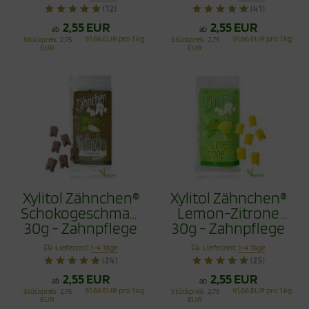
(12)
(41)
2,55 EUR
2,55 EUR
ab
ab
91,66 EUR pro 1 kg
91,66 EUR pro 1 kg
Stückpreis
2,75
Stückpreis
2,75
EUR
EUR
Xylitol Zähnchen®
Xylitol Zähnchen®
Schokogeschmack
Lemon-Zitrone
30g - Zahnpflege
30g - Zahnpflege
Bonbons
Bonbons
Lieferzeit:
1-4 Tage
Lieferzeit:
1-4 Tage
(24)
(25)
2,55 EUR
2,55 EUR
ab
ab
91,66 EUR pro 1 kg
91,66 EUR pro 1 kg
Stückpreis
2,75
Stückpreis
2,75
EUR
EUR