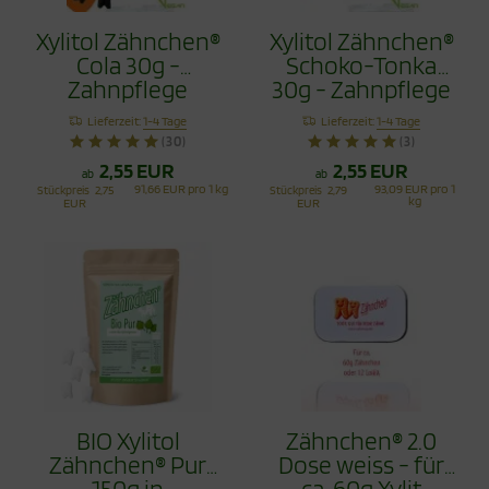
Xylitol Zähnchen®
Xylitol Zähnchen®
Cola 30g -
Schoko-Tonka
Zahnpflege
30g - Zahnpflege
Bonbons
Bonbons
Lieferzeit:
1-4 Tage
Lieferzeit:
1-4 Tage
(30)
(3)
2,55 EUR
2,55 EUR
ab
ab
91,66 EUR pro 1 kg
93,09 EUR pro 1
Stückpreis
2,75
Stückpreis
2,79
kg
EUR
EUR
BIO Xylitol
Zähnchen® 2.0
Zähnchen® Pur
Dose weiss - für
150g in
ca. 60g Xylit