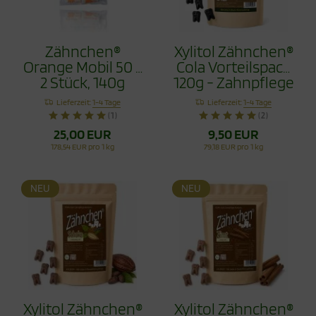
Zähnchen®
Xylitol Zähnchen®
Orange Mobil 50 x
Cola Vorteilspack
2 Stück, 140g
120g - Zahnpflege
Bonbons
Lieferzeit:
1-4 Tage
Lieferzeit:
1-4 Tage
(1)
(2)
25,00 EUR
9,50 EUR
178,54 EUR pro 1 kg
79,18 EUR pro 1 kg
NEU
NEU
Xylitol Zähnchen®
Xylitol Zähnchen®