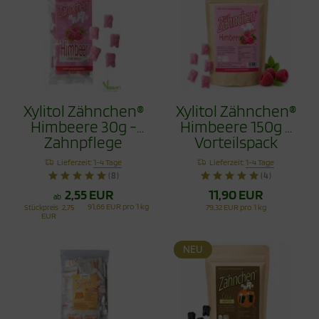
Xylitol Zähnchen®
Xylitol Zähnchen®
Himbeere 30g -
Himbeere 150g -
Zahnpflege
Vorteilspack
Bonbons
Lieferzeit:
1-4 Tage
Lieferzeit:
1-4 Tage
(8)
(4)
2,55 EUR
11,90 EUR
ab
91,66 EUR pro 1 kg
Stückpreis
2,75
79,32 EUR pro 1 kg
EUR
NEU