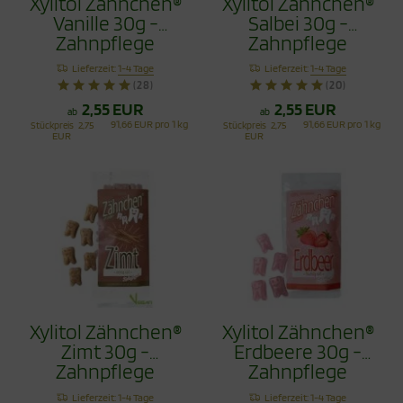
Xylitol Zähnchen®
Xylitol Zähnchen®
Vanille 30g -
Salbei 30g -
Zahnpflege
Zahnpflege
Bonbons
Bonbons
Lieferzeit:
1-4 Tage
Lieferzeit:
1-4 Tage
(28)
(20)
2,55 EUR
2,55 EUR
ab
ab
91,66 EUR pro 1 kg
91,66 EUR pro 1 kg
Stückpreis
2,75
Stückpreis
2,75
EUR
EUR
Xylitol Zähnchen®
Xylitol Zähnchen®
Zimt 30g -
Erdbeere 30g -
Zahnpflege
Zahnpflege
Bonbons
Bonbons
Lieferzeit:
1-4 Tage
Lieferzeit:
1-4 Tage