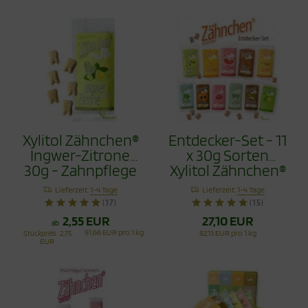
Xylitol Zähnchen®
Entdecker-Set - 11
Ingwer-Zitrone
x 30g Sorten
30g - Zahnpflege
Xylitol Zähnchen®
Bonbons
330g
Lieferzeit:
1-4 Tage
Lieferzeit:
1-4 Tage
(17)
(15)
2,55 EUR
27,10 EUR
ab
91,66 EUR pro 1 kg
Stückpreis
2,75
82,13 EUR pro 1 kg
EUR