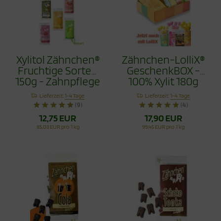
Xylitol Zähnchen®
Zähnchen-LolliX®
Fruchtige Sorten
GeschenkBOX -
150g - Zahnpflege
100% Xylit 180g
Bonbons Jetzt
Lieferzeit:
1-4 Tage
Lieferzeit:
1-4 Tage
mit Himbeere
(9)
(4)
12,75 EUR
17,90 EUR
85,03 EUR pro 1 kg
99,45 EUR pro 1 kg