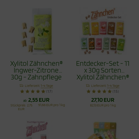
Xylitol Zähnchen®
Entdecker-Set - 11
Ingwer-Zitrone
x 30g Sorten
30g - Zahnpflege
Xylitol Zähnchen®
Bonbons
330g
Lieferzeit:
1-4 Tage
Lieferzeit:
1-4 Tage
(17)
(15)
2,55 EUR
27,10 EUR
ab
91,66 EUR pro 1 kg
Stückpreis
2,75
82,13 EUR pro 1 kg
EUR