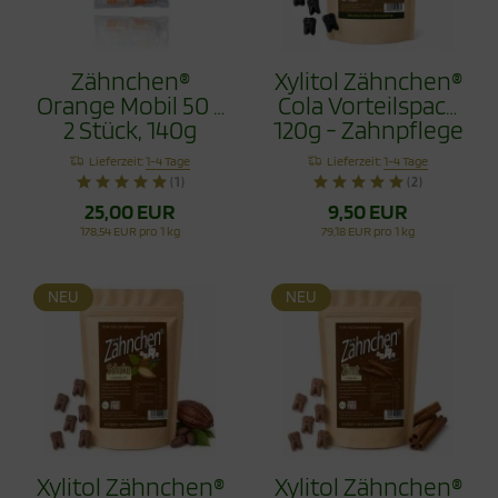
Zähnchen®
Xylitol Zähnchen®
Orange Mobil 50 x
Cola Vorteilspack
2 Stück, 140g
120g - Zahnpflege
Bonbons
Lieferzeit:
1-4 Tage
Lieferzeit:
1-4 Tage
(1)
(2)
25,00 EUR
9,50 EUR
178,54 EUR pro 1 kg
79,18 EUR pro 1 kg
NEU
NEU
Xylitol Zähnchen®
Xylitol Zähnchen®