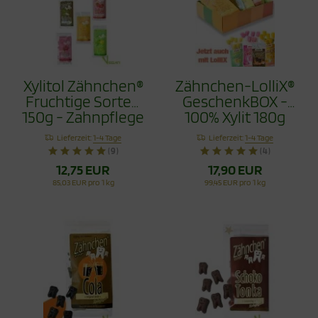
Xylitol Zähnchen®
Zähnchen-LolliX®
Fruchtige Sorten
GeschenkBOX -
150g - Zahnpflege
100% Xylit 180g
Bonbons Jetzt
Lieferzeit:
1-4 Tage
Lieferzeit:
1-4 Tage
mit Himbeere
(9)
(4)
12,75 EUR
17,90 EUR
85,03 EUR pro 1 kg
99,45 EUR pro 1 kg