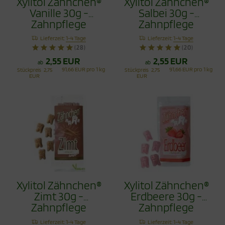
Xylitol Zähnchen®
Xylitol Zähnchen®
Vanille 30g -
Salbei 30g -
Zahnpflege
Zahnpflege
Bonbons
Bonbons
Lieferzeit:
1-4 Tage
Lieferzeit:
1-4 Tage
(28)
(20)
2,55 EUR
2,55 EUR
ab
ab
91,66 EUR pro 1 kg
91,66 EUR pro 1 kg
Stückpreis
2,75
Stückpreis
2,75
EUR
EUR
Xylitol Zähnchen®
Xylitol Zähnchen®
Zimt 30g -
Erdbeere 30g -
Zahnpflege
Zahnpflege
Bonbons
Bonbons
Lieferzeit:
1-4 Tage
Lieferzeit:
1-4 Tage