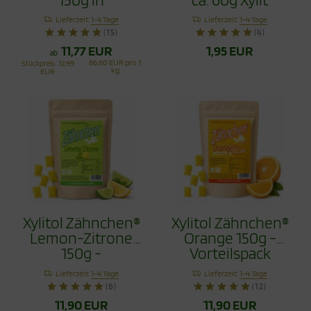
recyclingfähiger
Zähnchen
Lieferzeit:
1-4 Tage
Lieferzeit:
1-4 Tage
Tüte - Zahnpflege
(15)
(4)
Bonbons
11,77 EUR
1,95 EUR
ab
86,60 EUR pro 1
Stückpreis
12,99
kg
EUR
Xylitol Zähnchen®
Xylitol Zähnchen®
Lemon-Zitrone
Orange 150g -
150g -
Vorteilspack
Vorteilspack
Lieferzeit:
1-4 Tage
Lieferzeit:
1-4 Tage
(6)
(12)
11,90 EUR
11,90 EUR