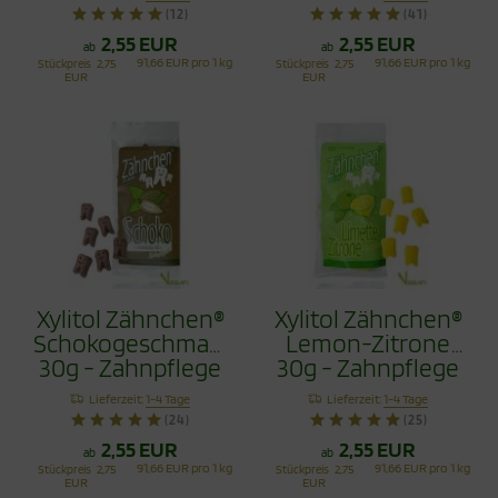
(12)
(41)
2,55 EUR
2,55 EUR
ab
ab
91,66 EUR pro 1 kg
91,66 EUR pro 1 kg
Stückpreis
2,75
Stückpreis
2,75
EUR
EUR
Xylitol Zähnchen®
Xylitol Zähnchen®
Schokogeschmack
Lemon-Zitrone
30g - Zahnpflege
30g - Zahnpflege
Bonbons
Bonbons
Lieferzeit:
1-4 Tage
Lieferzeit:
1-4 Tage
(24)
(25)
2,55 EUR
2,55 EUR
ab
ab
91,66 EUR pro 1 kg
91,66 EUR pro 1 kg
Stückpreis
2,75
Stückpreis
2,75
EUR
EUR