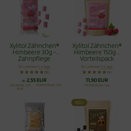
Xylitol Zähnchen®
Xylitol Zähnchen®
Himbeere 30g -
Himbeere 150g -
Zahnpflege
Vorteilspack
Bonbons
Lieferzeit:
1-4 Tage
Lieferzeit:
1-4 Tage
(8)
(4)
2,55 EUR
11,90 EUR
ab
91,66 EUR pro 1 kg
Stückpreis
2,75
79,32 EUR pro 1 kg
EUR
NEU