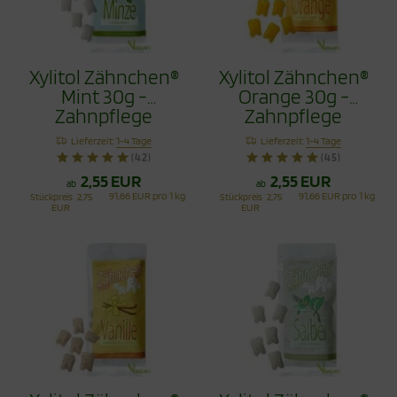
Xylitol Zähnchen®
Xylitol Zähnchen®
Mint 30g -
Orange 30g -
Zahnpflege
Zahnpflege
Bonbons
Bonbons
Lieferzeit:
1-4 Tage
Lieferzeit:
1-4 Tage
(42)
(45)
2,55 EUR
2,55 EUR
ab
ab
91,66 EUR pro 1 kg
91,66 EUR pro 1 kg
Stückpreis
2,75
Stückpreis
2,75
EUR
EUR