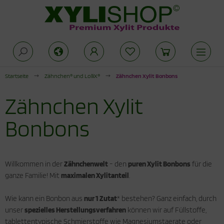
Alles anzeigen aus Zuckeralternativen
Alles anzeigen aus Produkte für die
Alles anzeigen aus Xylit Drogerie
offwechselkur
Startseite
Zähnchen® und LolliX®
Zähnchen Xylit Bonbons
rkenzucker
lit Kaugummi
duktionsphase
Zähnchen Xylit
thrit Pulver
lit Zahnpasta
abilisierungsphase
Bonbons
cken mit Xylit
hnpflege für Kinder
odukte für die Stoffwechselkur
ogerie
Willkommen in der
Zähnchenwelt
- den
puren Xylit Bonbons
für die
ganze Familie! Mit
maximalen Xylitanteil
.
Wie kann ein Bonbon aus
nur 1 Zutat
* bestehen? Ganz einfach, durch
unser
spezielles Herstellungsverfahren
können wir auf Füllstoffe,
tablettentypische Schmierstoffe wie Magnesiumstaerate oder