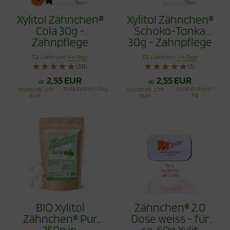
Xylitol Zähnchen®
Xylitol Zähnchen®
Cola 30g -
Schoko-Tonka
Zahnpflege
30g - Zahnpflege
Bonbons
Bonbons
Lieferzeit:
1-4 Tage
Lieferzeit:
1-4 Tage
(30)
(3)
2,55 EUR
2,55 EUR
ab
ab
91,66 EUR pro 1 kg
93,09 EUR pro 1
Stückpreis
2,75
Stückpreis
2,79
kg
EUR
EUR
BIO Xylitol
Zähnchen® 2.0
Zähnchen® Pur
Dose weiss - für
150g in
ca. 60g Xylit