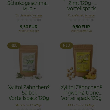
Schokogeschmack
Zimt 120g -
120g -
Vorteilspack
Vorteilspack
Lieferzeit:
1-4 Tage
Lieferzeit:
1-4 Tage
(0)
(0)
9,50 EUR
9,50 EUR
79,18 EUR pro 1 kg
79,18 EUR pro 1 kg
NEU
NEU
Xylitol Zähnchen®
Xylitol Zähnchen®
Salbei
Ingwer-Zitrone
Vorteilspack 120g
Vorteilspack 120g
- Zahnpflege
- Zahnpflege
Lieferzeit:
1-4 Tage
Lieferzeit:
1-4 Tage
Bonbons
Bonbons
(0)
(0)