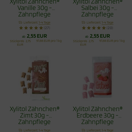
Xylitol Zähnchen®
Xylitol Zähnchen®
Vanille 30g -
Salbei 30g -
Zahnpflege
Zahnpflege
Bonbons
Bonbons
Lieferzeit:
1-4 Tage
Lieferzeit:
1-4 Tage
(27)
(20)
2,55 EUR
2,55 EUR
ab
ab
91,66 EUR pro 1 kg
91,66 EUR pro 1 kg
Stückpreis
2,75
Stückpreis
2,75
EUR
EUR
Xylitol Zähnchen®
Xylitol Zähnchen®
Zimt 30g -
Erdbeere 30g -
Zahnpflege
Zahnpflege
Bonbons
Bonbons
Lieferzeit:
1-4 Tage
Lieferzeit:
1-4 Tage