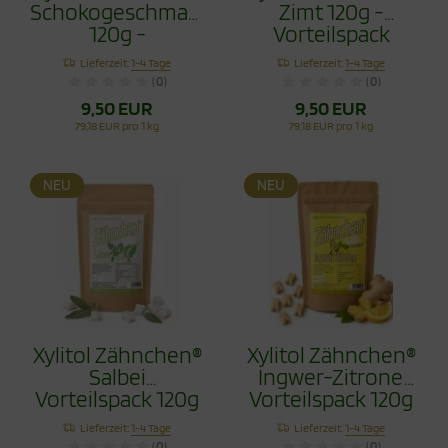
Schokogeschmack
Zimt 120g -
120g -
Vorteilspack
Vorteilspack
Lieferzeit:
1-4 Tage
Lieferzeit:
1-4 Tage
(0)
(0)
9,50 EUR
9,50 EUR
79,18 EUR pro 1 kg
79,18 EUR pro 1 kg
NEU
NEU
Xylitol Zähnchen®
Xylitol Zähnchen®
Salbei
Ingwer-Zitrone
Vorteilspack 120g
Vorteilspack 120g
- Zahnpflege
- Zahnpflege
Lieferzeit:
1-4 Tage
Lieferzeit:
1-4 Tage
Bonbons
Bonbons
(0)
(0)