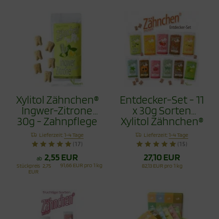
Xylitol Zähnchen®
Entdecker-Set - 11
Ingwer-Zitrone
x 30g Sorten
30g - Zahnpflege
Xylitol Zähnchen®
Bonbons
330g
Lieferzeit:
1-4 Tage
Lieferzeit:
1-4 Tage
(17)
(15)
2,55 EUR
27,10 EUR
ab
91,66 EUR pro 1 kg
Stückpreis
2,75
82,13 EUR pro 1 kg
EUR