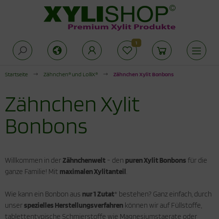
1
Alles anzeigen aus Zuckeralternativen
Alles anzeigen aus Produkte für die
Alles anzeigen aus Xylit Drogerie
offwechselkur
Startseite
Zähnchen® und LolliX®
Zähnchen Xylit Bonbons
rkenzucker
lit Kaugummi
duktionsphase
Zähnchen Xylit
thrit Pulver
lit Zahnpasta
abilisierungsphase
Bonbons
cken mit Xylit
hnpflege für Kinder
odukte für die Stoffwechselkur
ogerie
Willkommen in der
Zähnchenwelt
- den
puren Xylit Bonbons
für die
ganze Familie! Mit
maximalen Xylitanteil
.
Wie kann ein Bonbon aus
nur 1 Zutat
* bestehen? Ganz einfach, durch
unser
spezielles Herstellungsverfahren
können wir auf Füllstoffe,
tablettentypische Schmierstoffe wie Magnesiumstaerate oder