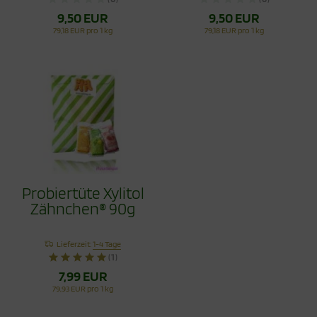
9,50 EUR
9,50 EUR
79,18 EUR pro 1 kg
79,18 EUR pro 1 kg
Probiertüte Xylitol
Zähnchen® 90g
Lieferzeit:
1-4 Tage
(1)
7,99 EUR
79,93 EUR pro 1 kg