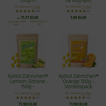
recyclingfähiger
Zähnchen
Lieferzeit:
1-4 Tage
Lieferzeit:
1-4 Tage
Tüte - Zahnpflege
(15)
(4)
Bonbons
11,77 EUR
1,95 EUR
ab
86,60 EUR pro 1
Stückpreis
12,99
kg
EUR
Xylitol Zähnchen®
Xylitol Zähnchen®
Lemon-Zitrone
Orange 150g -
150g -
Vorteilspack
Vorteilspack
Lieferzeit:
1-4 Tage
Lieferzeit:
1-4 Tage
(6)
(12)
11,90 EUR
11,90 EUR