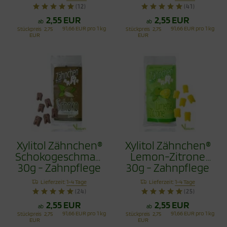
(12)
(41)
2,55 EUR
2,55 EUR
ab
ab
91,66 EUR pro 1 kg
91,66 EUR pro 1 kg
Stückpreis
2,75
Stückpreis
2,75
EUR
EUR
Xylitol Zähnchen®
Xylitol Zähnchen®
Schokogeschmack
Lemon-Zitrone
30g - Zahnpflege
30g - Zahnpflege
Bonbons
Bonbons
Lieferzeit:
1-4 Tage
Lieferzeit:
1-4 Tage
(24)
(25)
2,55 EUR
2,55 EUR
ab
ab
91,66 EUR pro 1 kg
91,66 EUR pro 1 kg
Stückpreis
2,75
Stückpreis
2,75
EUR
EUR