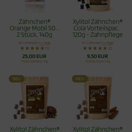
Zähnchen®
Xylitol Zähnchen®
Orange Mobil 50 x
Cola Vorteilspack
2 Stück, 140g
120g - Zahnpflege
Bonbons
Lieferzeit:
1-4 Tage
Lieferzeit:
1-4 Tage
(1)
(2)
25,00 EUR
9,50 EUR
178,54 EUR pro 1 kg
79,18 EUR pro 1 kg
NEU
NEU
Xylitol Zähnchen®
Xylitol Zähnchen®