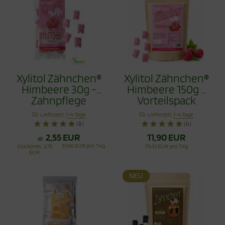
Xylitol Zähnchen®
Xylitol Zähnchen®
Himbeere 30g -
Himbeere 150g -
Zahnpflege
Vorteilspack
Bonbons
Lieferzeit:
1-4 Tage
Lieferzeit:
1-4 Tage
(8)
(4)
2,55 EUR
11,90 EUR
ab
91,66 EUR pro 1 kg
Stückpreis
2,75
79,32 EUR pro 1 kg
EUR
NEU