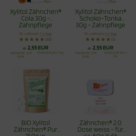
Xylitol Zähnchen®
Xylitol Zähnchen®
Cola 30g -
Schoko-Tonka
Zahnpflege
30g - Zahnpflege
Bonbons
Bonbons
Lieferzeit:
1-4 Tage
Lieferzeit:
1-4 Tage
(30)
(3)
2,55 EUR
2,55 EUR
ab
ab
91,66 EUR pro 1 kg
93,09 EUR pro 1
Stückpreis
2,75
Stückpreis
2,79
kg
EUR
EUR
BIO Xylitol
Zähnchen® 2.0
Zähnchen® Pur
Dose weiss - für
150g in
ca. 60g Xylit