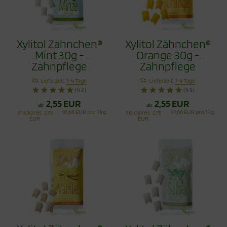
Xylitol Zähnchen®
Xylitol Zähnchen®
Mint 30g -
Orange 30g -
Zahnpflege
Zahnpflege
Bonbons
Bonbons
Lieferzeit:
1-4 Tage
Lieferzeit:
1-4 Tage
(42)
(45)
2,55 EUR
2,55 EUR
ab
ab
91,66 EUR pro 1 kg
91,66 EUR pro 1 kg
Stückpreis
2,75
Stückpreis
2,75
EUR
EUR