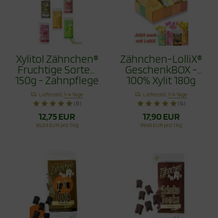
Xylitol Zähnchen®
Zähnchen-LolliX®
Fruchtige Sorten
GeschenkBOX -
150g - Zahnpflege
100% Xylit 180g
Bonbons Jetzt
Lieferzeit:
1-4 Tage
Lieferzeit:
1-4 Tage
mit Himbeere
(9)
(4)
12,75 EUR
17,90 EUR
85,03 EUR pro 1 kg
99,45 EUR pro 1 kg