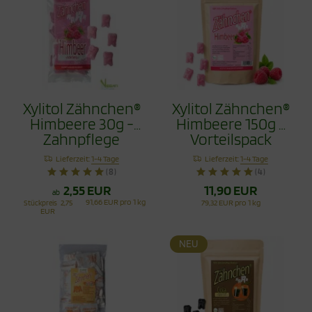
Xylitol Zähnchen®
Xylitol Zähnchen®
Himbeere 30g -
Himbeere 150g -
Zahnpflege
Vorteilspack
Bonbons
Lieferzeit:
1-4 Tage
Lieferzeit:
1-4 Tage
(8)
(4)
2,55 EUR
11,90 EUR
ab
91,66 EUR pro 1 kg
Stückpreis
2,75
79,32 EUR pro 1 kg
EUR
NEU