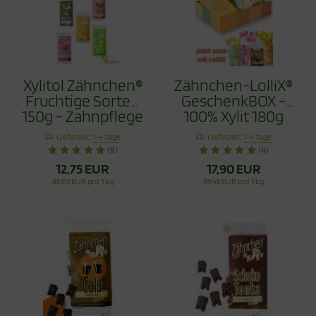
Xylitol Zähnchen®
Zähnchen-LolliX®
Fruchtige Sorten
GeschenkBOX -
150g - Zahnpflege
100% Xylit 180g
Bonbons Jetzt
Lieferzeit:
1-4 Tage
Lieferzeit:
1-4 Tage
mit Himbeere
(9)
(4)
12,75 EUR
17,90 EUR
85,03 EUR pro 1 kg
99,45 EUR pro 1 kg