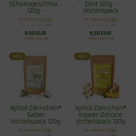
Schokogeschmack
Zimt 120g -
120g -
Vorteilspack
Vorteilspack
Lieferzeit:
1-4 Tage
Lieferzeit:
1-4 Tage
(0)
(0)
9,50 EUR
9,50 EUR
79,18 EUR pro 1 kg
79,18 EUR pro 1 kg
NEU
NEU
Xylitol Zähnchen®
Xylitol Zähnchen®
Salbei
Ingwer-Zitrone
Vorteilspack 120g
Vorteilspack 120g
- Zahnpflege
- Zahnpflege
Lieferzeit:
1-4 Tage
Lieferzeit:
1-4 Tage
Bonbons
Bonbons
(0)
(0)