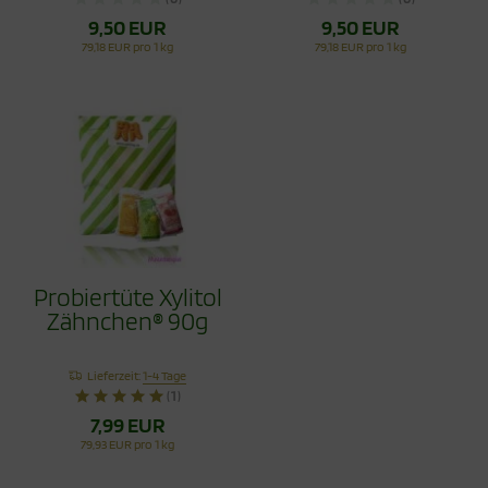
9,50 EUR
9,50 EUR
79,18 EUR pro 1 kg
79,18 EUR pro 1 kg
Probiertüte Xylitol
Zähnchen® 90g
Lieferzeit:
1-4 Tage
(1)
7,99 EUR
79,93 EUR pro 1 kg