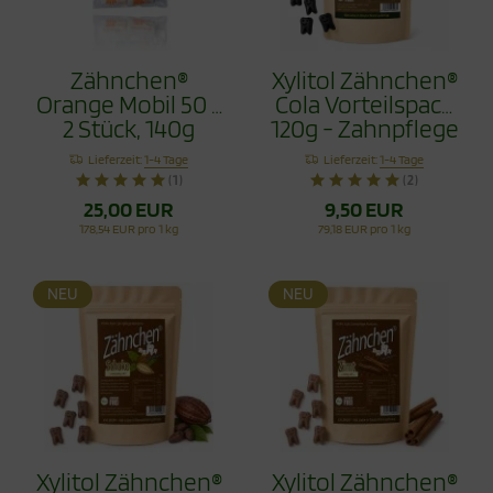
Zähnchen®
Xylitol Zähnchen®
Orange Mobil 50 x
Cola Vorteilspack
2 Stück, 140g
120g - Zahnpflege
Bonbons
Lieferzeit:
1-4 Tage
Lieferzeit:
1-4 Tage
(1)
(2)
25,00 EUR
9,50 EUR
178,54 EUR pro 1 kg
79,18 EUR pro 1 kg
NEU
NEU
Xylitol Zähnchen®
Xylitol Zähnchen®