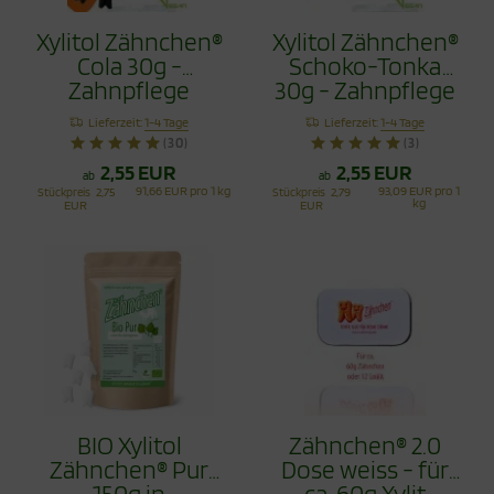
Xylitol Zähnchen®
Xylitol Zähnchen®
Cola 30g -
Schoko-Tonka
Zahnpflege
30g - Zahnpflege
Bonbons
Bonbons
Lieferzeit:
1-4 Tage
Lieferzeit:
1-4 Tage
(30)
(3)
2,55 EUR
2,55 EUR
ab
ab
91,66 EUR pro 1 kg
93,09 EUR pro 1
Stückpreis
2,75
Stückpreis
2,79
kg
EUR
EUR
BIO Xylitol
Zähnchen® 2.0
Zähnchen® Pur
Dose weiss - für
150g in
ca. 60g Xylit