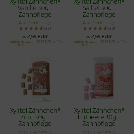
Xylitol Zähnchen®
Xylitol Zähnchen®
Vanille 30g -
Salbei 30g -
Zahnpflege
Zahnpflege
Bonbons
Bonbons
Lieferzeit:
1-4 Tage
Lieferzeit:
1-4 Tage
(28)
(20)
2,55 EUR
2,55 EUR
ab
ab
91,66 EUR pro 1 kg
91,66 EUR pro 1 kg
Stückpreis
2,75
Stückpreis
2,75
EUR
EUR
Xylitol Zähnchen®
Xylitol Zähnchen®
Zimt 30g -
Erdbeere 30g -
Zahnpflege
Zahnpflege
Bonbons
Bonbons
Lieferzeit:
1-4 Tage
Lieferzeit:
1-4 Tage