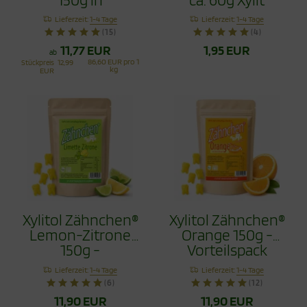
recyclingfähiger
Zähnchen
Lieferzeit:
1-4 Tage
Lieferzeit:
1-4 Tage
Tüte - Zahnpflege
(15)
(4)
Bonbons
11,77 EUR
1,95 EUR
ab
86,60 EUR pro 1
Stückpreis
12,99
kg
EUR
Xylitol Zähnchen®
Xylitol Zähnchen®
Lemon-Zitrone
Orange 150g -
150g -
Vorteilspack
Vorteilspack
Lieferzeit:
1-4 Tage
Lieferzeit:
1-4 Tage
(6)
(12)
11,90 EUR
11,90 EUR