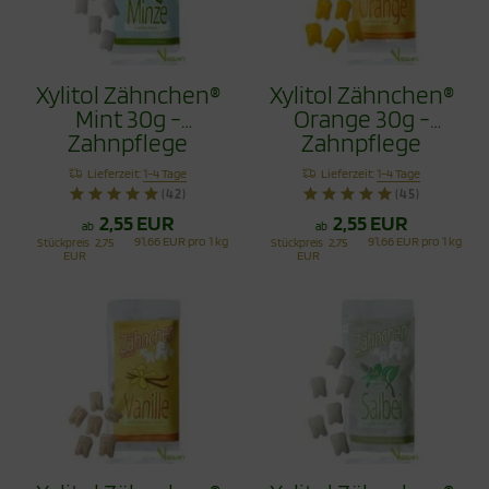
Xylitol Zähnchen®
Xylitol Zähnchen®
Mint 30g -
Orange 30g -
Zahnpflege
Zahnpflege
Bonbons
Bonbons
Lieferzeit:
1-4 Tage
Lieferzeit:
1-4 Tage
(42)
(45)
2,55 EUR
2,55 EUR
ab
ab
91,66 EUR pro 1 kg
91,66 EUR pro 1 kg
Stückpreis
2,75
Stückpreis
2,75
EUR
EUR