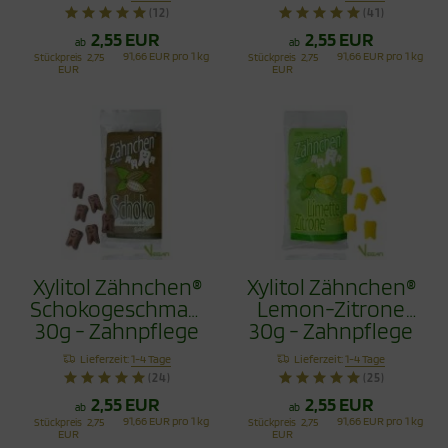
(12)
(41)
2,55 EUR
2,55 EUR
ab
ab
91,66 EUR pro 1 kg
91,66 EUR pro 1 kg
Stückpreis
2,75
Stückpreis
2,75
EUR
EUR
Xylitol Zähnchen®
Xylitol Zähnchen®
Schokogeschmack
Lemon-Zitrone
30g - Zahnpflege
30g - Zahnpflege
Bonbons
Bonbons
Lieferzeit:
1-4 Tage
Lieferzeit:
1-4 Tage
(24)
(25)
2,55 EUR
2,55 EUR
ab
ab
91,66 EUR pro 1 kg
91,66 EUR pro 1 kg
Stückpreis
2,75
Stückpreis
2,75
EUR
EUR