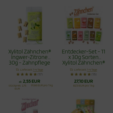
Xylitol Zähnchen®
Entdecker-Set - 11
Ingwer-Zitrone
x 30g Sorten
30g - Zahnpflege
Xylitol Zähnchen®
Bonbons
330g
Lieferzeit:
1-4 Tage
Lieferzeit:
1-4 Tage
(17)
(15)
2,55 EUR
27,10 EUR
ab
91,66 EUR pro 1 kg
Stückpreis
2,75
82,13 EUR pro 1 kg
EUR