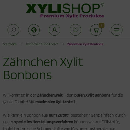
1
Alles anzeigen aus Zuckeralternativen
Alles anzeigen aus Produkte für die
Alles anzeigen aus Xylit Drogerie
offwechselkur
Startseite
Zähnchen® und LolliX®
Zähnchen Xylit Bonbons
rkenzucker
lit Kaugummi
duktionsphase
Zähnchen Xylit
thrit Pulver
lit Zahnpasta
abilisierungsphase
Bonbons
cken mit Xylit
hnpflege für Kinder
odukte für die Stoffwechselkur
ogerie
Willkommen in der
Zähnchenwelt
- den
puren Xylit Bonbons
für die
ganze Familie! Mit
maximalen Xylitanteil
.
Wie kann ein Bonbon aus
nur 1 Zutat
* bestehen? Ganz einfach, durch
unser
spezielles Herstellungsverfahren
können wir auf Füllstoffe,
tablettentypische Schmierstoffe wie Magnesiumstaerate oder