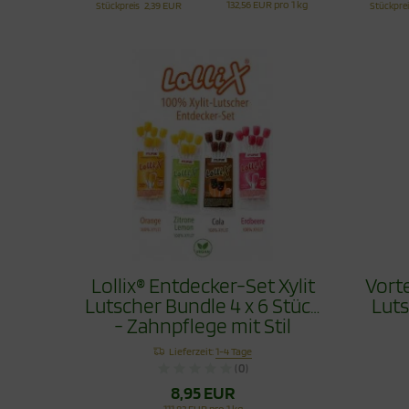
132,56 EUR pro 1 kg
Stückpreis
2,39 EUR
Stückpre
Lollix® Entdecker-Set Xylit
Vorte
Lutscher Bundle 4 x 6 Stück
Lut
- Zahnpflege mit Stil
Lieferzeit:
1-4 Tage
(0)
8,95 EUR