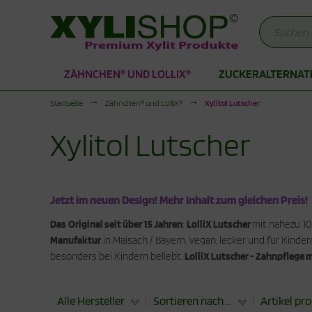
ZÄHNCHEN® UND LOLLIX®
ZUCKERALTERNAT
Alles anzeigen aus Zuckeralternativen
Alles anzeigen aus Produkte für die Stoffwechselkur
Alles anzeigen aus Xylit Drogerie
Startseite
Zähnchen® und LolliX®
Xylitol Lutscher
rkenzucker
duktionsphase
lit Kaugummi
Xylitol Lutscher
thrit Pulver
abilisierungsphase
lit Zahnpasta
cken mit Xylit
hnpflege für Kinder
Jetzt im neuen Design! Mehr Inhalt zum gleichen Preis!
odukte für die Stoffwechselkur
ogerie
Das
Original seit über 15 Jahren
:
LolliX Lutscher
mit nahezu 10
Manufaktur
in Maisach / Bayern. Vegan, lecker und für Kind
besonders bei Kindern beliebt.
LolliX Lutscher - Zahnpflege m
Alle Hersteller
Sortieren nach ...
Artikel pro