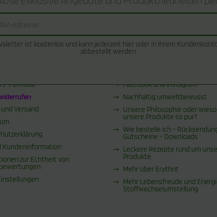
lose exklusive Angebote und Produktneuheiten per
BER...
INFORMATIONEN
sletter ist kostenlos und kann jederzeit hier oder in Ihrem Kundenkont
abbestellt werden.
Wissenswertes über Birkenzucke
fsbelehrung
Hinweise für Diabetiker
fs-Formular
Facebook und Instagram
 widerrufen
Nachhaltig umweltbewusst
 und Versand
Unsere Philosophie oder wieso
unsere Produkte so pur?
sum
Wie bestelle ich - Rücksendun
hutzerklärung
Gutscheine - Downloads
 Kundeninformation
Leckere Rezepte rund um uns
Produkte
tionen zur Echtheit von
bewertungen
Mehr über Erythrit
Einstellungen
Mehr Lebensfreude und Energi
Stoffwechselumstellung