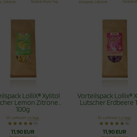
132,56 EUR pro 1 kg
132,56 EUR
is
2,39 EUR
Stückpreis
2,39 EUR
ilspack LolliX® Xylitol
Vorteilspack Lollix® X
scher Lemon Zitrone
Lutscher Erdbeere 
100g
Lieferzeit:
1-4 Tage
Lieferzeit:
1-4 Tage
(1)
(5)
11,90 EUR
11,90 EUR