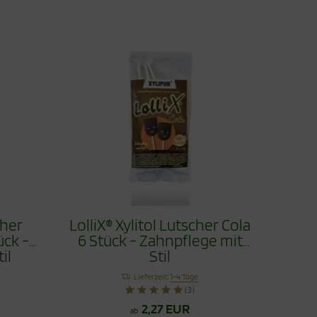
cher
LolliX® Xylitol Lutscher Cola
ück -
6 Stück - Zahnpflege mit
il
Stil
Lieferzeit:
1-4 Tage
(3)
2,27 EUR
ab