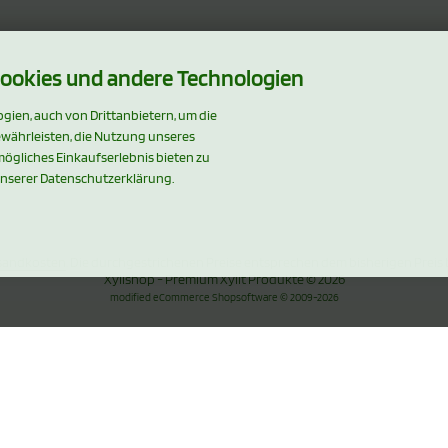
ookies und andere Technologien
ien, auch von Drittanbietern, um die
ewährleisten, die Nutzung unseres
ögliches Einkaufserlebnis bieten zu
unserer Datenschutzerklärung.
sandkosten
. Die durchgestrichenen Preise entsprechen dem bisherigen Preis 
Xylishop - Premium Xylit Produkte © 2026
mod
ified eCommerce Shopsoftware © 2009-2026