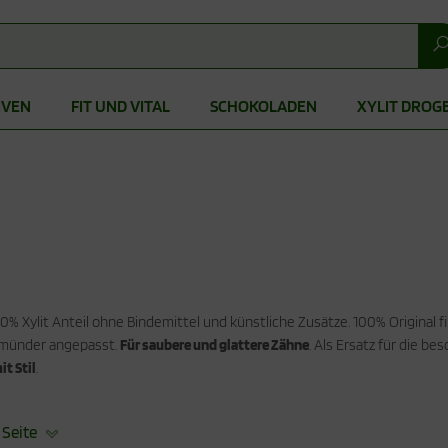
IVEN
FIT UND VITAL
SCHOKOLADEN
XYLIT DROG
0% Xylit Anteil ohne Bindemittel und künstliche Zusätze. 100% Original f
ermünder angepasst.
Für saubere und glattere Zähne
. Als Ersatz für die b
it Stil
.
 Seite