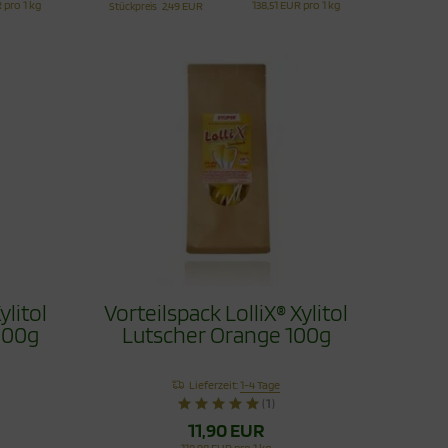
 pro 1 kg
138,51 EUR pro 1 kg
Stückpreis
2,49 EUR
ylitol
Vorteilspack LolliX® Xylitol
100g
Lutscher Orange 100g
Lieferzeit:
1-4 Tage
(1)
11,90 EUR