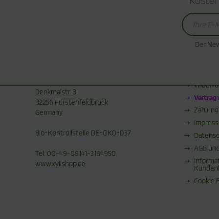
Kosten
KONTAKT
MEHR Ü
Der New
Kontakt
Xyba Naturprodukte UG
(haftungsbeschränkt)
Widerru
Premium Xylit Produkte
Widerru
Denkmalstr. 8
Vertrag
82256 Fürstenfeldbruck
Zahlung
Germany
Impres
Bio-Kontrollstelle DE-ÖKO-037
Datensc
AGB und
Tel: 00-49-08141-3184950
Informa
www.xylishop.de
Kunden
Cookie 