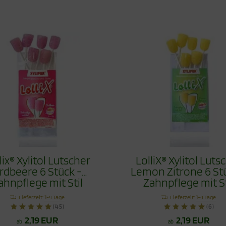
lix® Xylitol Lutscher
LolliX® Xylitol Luts
rdbeere 6 Stück -
Lemon Zitrone 6 St
ahnpflege mit Stil
Zahnpflege mit St
Lieferzeit:
1-4 Tage
Lieferzeit:
1-4 Tage
(45)
(6)
2,19 EUR
2,19 EUR
ab
ab