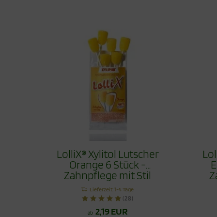
LolliX® Xylitol Lutscher
Lol
Orange 6 Stück -
E
Zahnpflege mit Stil
Z
Lieferzeit:
1-4 Tage
(28)
2,19 EUR
ab