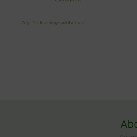
111,82 EUR pro 1 kg
Zeige
1
bis
8
(von insgesamt
8
Artikeln)
Abo