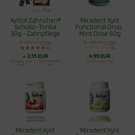
Xylitol Zähnchen®
Miradent Xylit
Schoko-Tonka
Functional Drops
30g - Zahnpflege
Mint Dose 60g
Bonbons
Lieferzeit:
1-4 Tage
Lieferzeit:
1-4 Tage
(3)
(0)
2,55 EUR
4,99 EUR
ab
93,09 EUR pro 1
Stückpreis
2,79
83,10 EUR pro 1 kg
kg
EUR
Miradent Xylit
Miradent Xylit