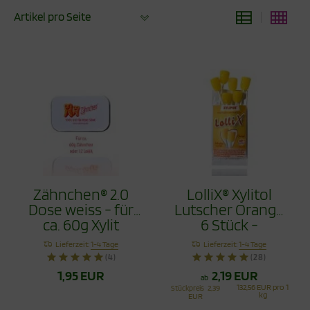
Artikel pro Seite
Zähnchen® 2.0
LolliX® Xylitol
Dose weiss - für
Lutscher Orange
ca. 60g Xylit
6 Stück -
Zähnchen
Zahnpflege mit
Lieferzeit:
1-4 Tage
Lieferzeit:
1-4 Tage
Stil
(4)
(28)
1,95 EUR
2,19 EUR
ab
132,56 EUR pro 1
Stückpreis
2,39
kg
EUR