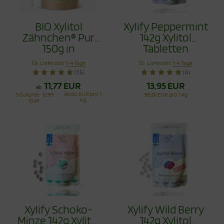
BIO Xylitol
Xylify Peppermint
Zähnchen® Pur
142g Xylitol
150g in
Tabletten
recyclingfähiger
Lieferzeit:
1-4 Tage
Lieferzeit:
1-4 Tage
Tüte - Zahnpflege
(15)
(4)
Bonbons
11,77 EUR
13,95 EUR
ab
86,60 EUR pro 1
Stückpreis
12,99
98,26 EUR pro 1 kg
kg
EUR
Xylify Schoko-
Xylify Wild Berry
Minze 142g Xylitol
142g Xylitol