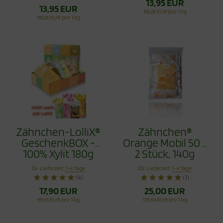
13,95 EUR
13,95 EUR
98,26 EUR pro 1 kg
98,26 EUR pro 1 kg
Zähnchen-LolliX®
Zähnchen®
GeschenkBOX -
Orange Mobil 50 x
100% Xylit 180g
2 Stück, 140g
Lieferzeit:
1-4 Tage
Lieferzeit:
1-4 Tage
(4)
(1)
17,90 EUR
25,00 EUR
99,45 EUR pro 1 kg
178,54 EUR pro 1 kg