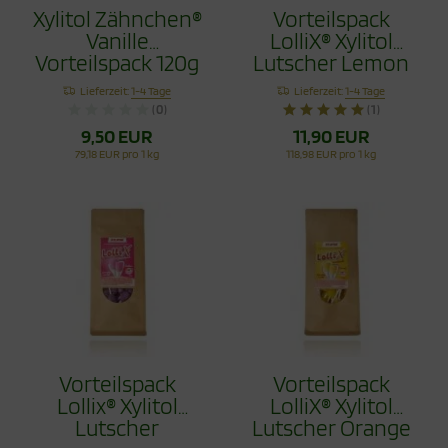
Xylitol Zähnchen®
Vorteilspack
Vanille
LolliX® Xylitol
Vorteilspack 120g
Lutscher Lemon
- Zahnpflege
Zitrone 100g
Lieferzeit:
1-4 Tage
Lieferzeit:
1-4 Tage
Bonbons
(0)
(1)
9,50 EUR
11,90 EUR
79,18 EUR pro 1 kg
118,98 EUR pro 1 kg
Vorteilspack
Vorteilspack
Lollix® Xylitol
LolliX® Xylitol
Lutscher
Lutscher Orange