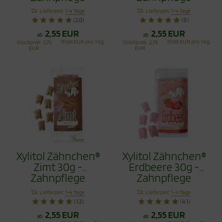
Bonbons
Bonbons
Lieferzeit:
1-4 Tage
Lieferzeit:
1-4 Tage
(20)
(8)
2,55 EUR
2,55 EUR
ab
ab
91,66 EUR pro 1 kg
91,66 EUR pro 1 kg
Stückpreis
2,75
Stückpreis
2,75
EUR
EUR
Xylitol Zähnchen®
Xylitol Zähnchen®
Zimt 30g -
Erdbeere 30g -
Zahnpflege
Zahnpflege
Bonbons
Bonbons
Lieferzeit:
1-4 Tage
Lieferzeit:
1-4 Tage
(12)
(41)
2,55 EUR
2,55 EUR
ab
ab