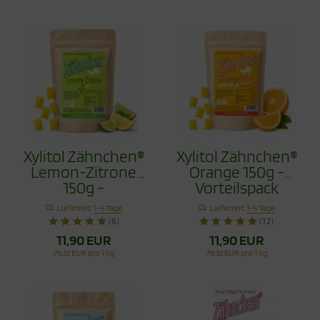
Xylitol Zähnchen®
Xylitol Zähnchen®
Lemon-Zitrone
Orange 150g -
150g -
Vorteilspack
Vorteilspack
Lieferzeit:
1-4 Tage
Lieferzeit:
1-4 Tage
(6)
(12)
11,90 EUR
11,90 EUR
79,32 EUR pro 1 kg
79,32 EUR pro 1 kg