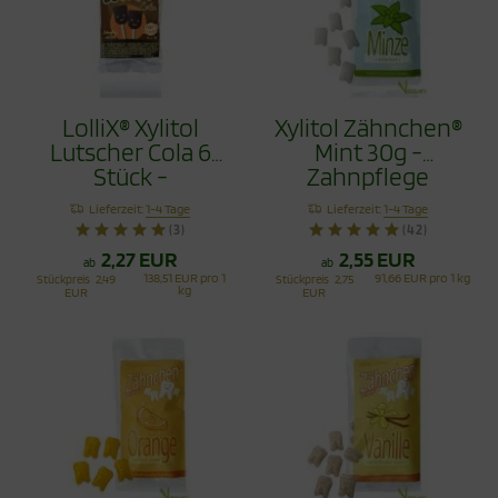
LolliX® Xylitol
Xylitol Zähnchen®
Lutscher Cola 6
Mint 30g -
Stück -
Zahnpflege
Zahnpflege mit
Bonbons
Lieferzeit:
1-4 Tage
Lieferzeit:
1-4 Tage
Stil
(3)
(42)
2,27 EUR
2,55 EUR
ab
ab
138,51 EUR pro 1
91,66 EUR pro 1 kg
Stückpreis
2,49
Stückpreis
2,75
kg
EUR
EUR