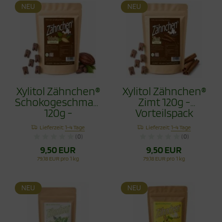
NEU
NEU
Xylitol Zähnchen®
Xylitol Zähnchen®
Schokogeschmack
Zimt 120g -
120g -
Vorteilspack
Vorteilspack
Lieferzeit:
1-4 Tage
Lieferzeit:
1-4 Tage
(0)
(0)
9,50 EUR
9,50 EUR
79,18 EUR pro 1 kg
79,18 EUR pro 1 kg
NEU
NEU