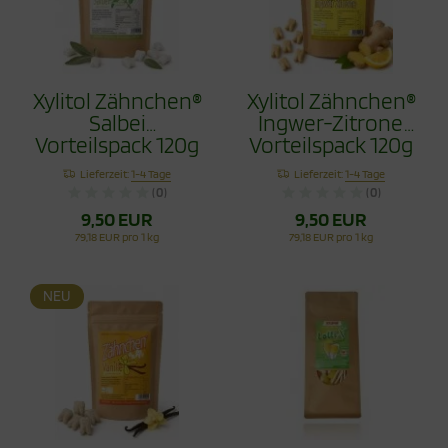
Xylitol Zähnchen®
Xylitol Zähnchen®
Salbei
Ingwer-Zitrone
Vorteilspack 120g
Vorteilspack 120g
- Zahnpflege
- Zahnpflege
Lieferzeit:
1-4 Tage
Lieferzeit:
1-4 Tage
Bonbons
Bonbons
(0)
(0)
9,50 EUR
9,50 EUR
79,18 EUR pro 1 kg
79,18 EUR pro 1 kg
NEU