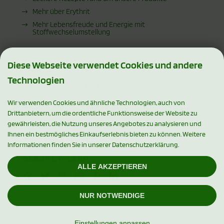
Mehr über Erythrit
Mehr Lebensfreude und Energie mit
Stoffwechselumstellung
Diese Webseite verwendet Cookies und andere
Technologien
ZAHLUNGSMETHODEN
Wir verwenden Cookies und ähnliche Technologien, auch von
Drittanbietern, um die ordentliche Funktionsweise der Website zu
gewährleisten, die Nutzung unseres Angebotes zu analysieren und
Ihnen ein bestmögliches Einkaufserlebnis bieten zu können. Weitere
Informationen finden Sie in unserer Datenschutzerklärung.
SOCIAL MEDIA
ALLE AKZEPTIEREN
NUR NOTWENDIGE
Alle Preise inkl. gesetzl. MwSt. zzgl.
Versandkosten
. Die durchgestrichenen
Preise entsprechen dem bisherigen Preis bei Xylishop - Premium Xylit
Einstellungen anpassen