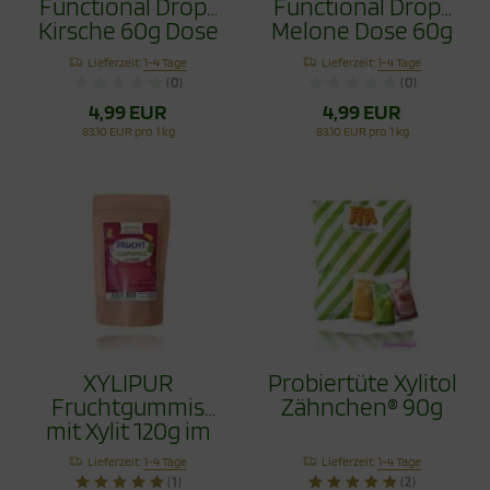
Functional Drops
Functional Drops
Kirsche 60g Dose
Melone Dose 60g
Lieferzeit:
1-4 Tage
Lieferzeit:
1-4 Tage
(0)
(0)
4,99 EUR
4,99 EUR
83,10 EUR pro 1 kg
83,10 EUR pro 1 kg
XYLIPUR
Probiertüte Xylitol
Fruchtgummis
Zähnchen® 90g
mit Xylit 120g im
Beutel
Lieferzeit:
1-4 Tage
Lieferzeit:
1-4 Tage
(1)
(2)