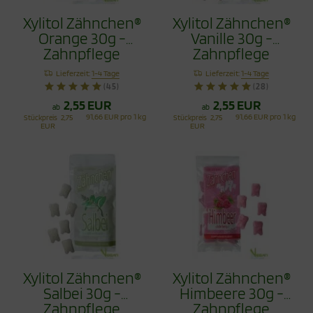
Xylitol Zähnchen®
Xylitol Zähnchen®
Orange 30g -
Vanille 30g -
Zahnpflege
Zahnpflege
Bonbons
Bonbons
Lieferzeit:
1-4 Tage
Lieferzeit:
1-4 Tage
(45)
(28)
2,55 EUR
2,55 EUR
ab
ab
91,66 EUR pro 1 kg
91,66 EUR pro 1 kg
Stückpreis
2,75
Stückpreis
2,75
EUR
EUR
Xylitol Zähnchen®
Xylitol Zähnchen®
Salbei 30g -
Himbeere 30g -
Zahnpflege
Zahnpflege