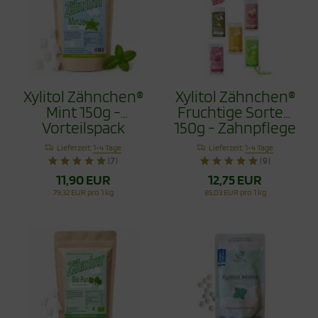
Xylitol Zähnchen®
Xylitol Zähnchen®
Mint 150g -
Fruchtige Sorten
Vorteilspack
150g - Zahnpflege
Bonbons Jetzt
Lieferzeit:
1-4 Tage
Lieferzeit:
1-4 Tage
mit Himbeere
(7)
(9)
11,90 EUR
12,75 EUR
79,32 EUR pro 1 kg
85,03 EUR pro 1 kg