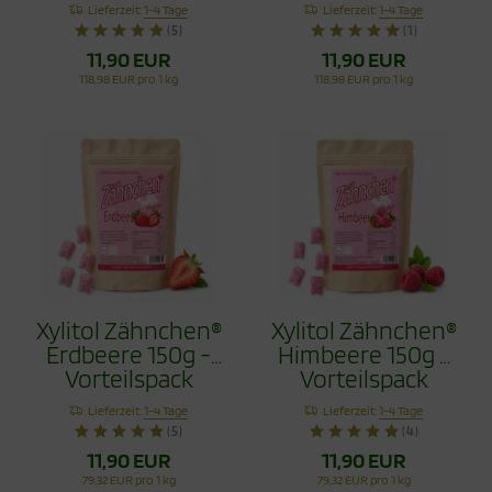
Erdbeere 100g
100g
Lieferzeit:
1-4 Tage
Lieferzeit:
1-4 Tage
(5)
(1)
11,90 EUR
11,90 EUR
118,98 EUR pro 1 kg
118,98 EUR pro 1 kg
Xylitol Zähnchen®
Xylitol Zähnchen®
Erdbeere 150g -
Himbeere 150g -
Vorteilspack
Vorteilspack
Lieferzeit:
1-4 Tage
Lieferzeit:
1-4 Tage
(5)
(4)
11,90 EUR
11,90 EUR
79,32 EUR pro 1 kg
79,32 EUR pro 1 kg