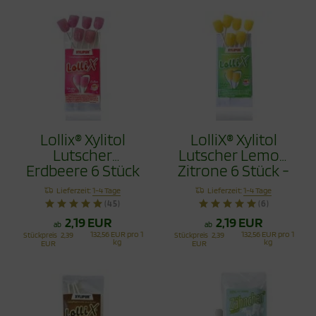
Lollix® Xylitol
LolliX® Xylitol
Lutscher
Lutscher Lemon
Erdbeere 6 Stück
Zitrone 6 Stück -
- Zahnpflege mit
Zahnpflege mit
Lieferzeit:
1-4 Tage
Lieferzeit:
1-4 Tage
Stil
Stil
(45)
(6)
2,19 EUR
2,19 EUR
ab
ab
132,56 EUR pro 1
132,56 EUR pro 1
Stückpreis
2,39
Stückpreis
2,39
kg
kg
EUR
EUR