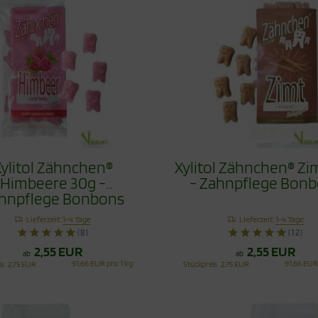
ylitol Zähnchen®
Xylitol Zähnchen® Zi
Himbeere 30g -
- Zahnpflege Bon
hnpflege Bonbons
Lieferzeit:
1-4 Tage
Lieferzeit:
1-4 Tage
(8)
(12)
2,55 EUR
2,55 EUR
ab
ab
91,66 EUR pro 1 kg
91,66 EUR
is
2,75 EUR
Stückpreis
2,75 EUR