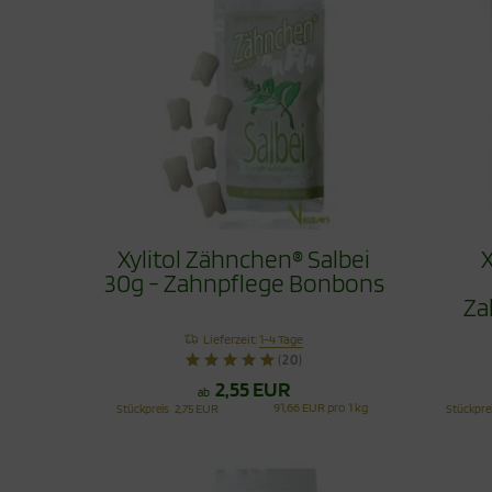
Xylitol Zähnchen® Salbei
X
30g - Zahnpflege Bonbons
Za
Lieferzeit:
1-4 Tage
(20)
2,55 EUR
ab
91,66 EUR pro 1 kg
Stückpreis
2,75 EUR
Stückpre