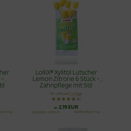
cher
LolliX® Xylitol Lutscher
 -
Lemon Zitrone 6 Stück -
il
Zahnpflege mit Stil
Lieferzeit:
1-4 Tage
(6)
2,19 EUR
ab
 pro 1 kg
132,56 EUR pro 1 kg
Stückpreis
2,39 EUR