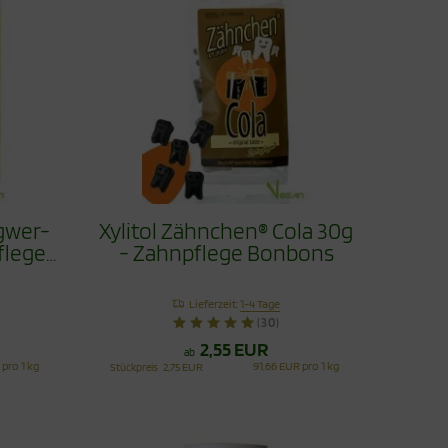
ngwer-
Xylitol Zähnchen® Cola 30g
flege
- Zahnpflege Bonbons
Lieferzeit:
1-4 Tage
(30)
2,55 EUR
ab
 pro 1 kg
91,66 EUR pro 1 kg
Stückpreis
2,75 EUR