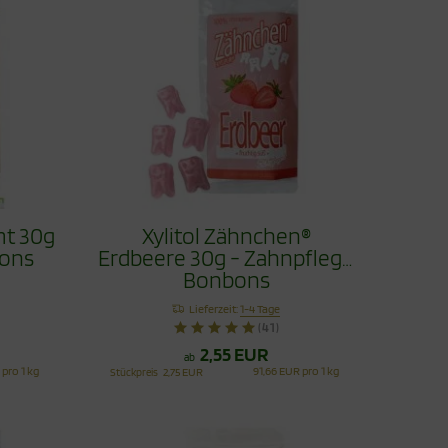
mt 30g
Xylitol Zähnchen®
bons
Erdbeere 30g - Zahnpflege
Bonbons
Lieferzeit:
1-4 Tage
(41)
2,55 EUR
ab
 pro 1 kg
91,66 EUR pro 1 kg
Stückpreis
2,75 EUR