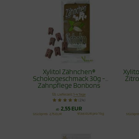
Xylitol Zähnchen®
Xyli
Schokogeschmack 30g -
Zitr
Zahnpflege Bonbons
Lieferzeit:
1-4 Tage
(24)
2,55 EUR
ab
91,66 EUR pro 1 kg
Stückpreis
2,75 EUR
Stückpre