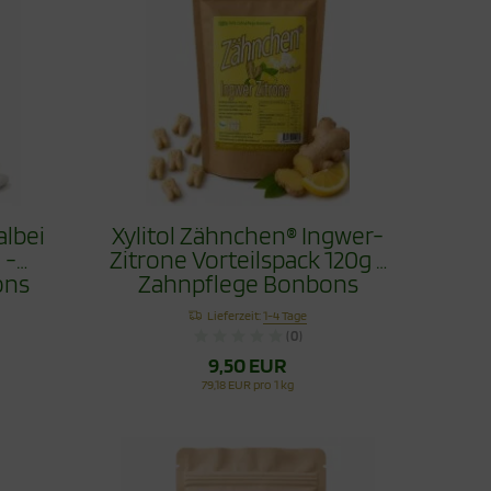
albei
Xylitol Zähnchen® Ingwer-
 -
Zitrone Vorteilspack 120g -
ons
Zahnpflege Bonbons
Lieferzeit:
1-4 Tage
(0)
9,50 EUR
79,18 EUR pro 1 kg