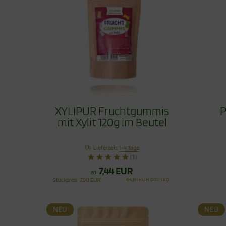
XYLIPUR Fruchtgummis
P
mit Xylit 120g im Beutel
Lieferzeit:
1-4 Tage
(1)
7,44 EUR
ab
65,81 EUR pro 1 kg
Stückpreis
7,90 EUR
NEU
NEU