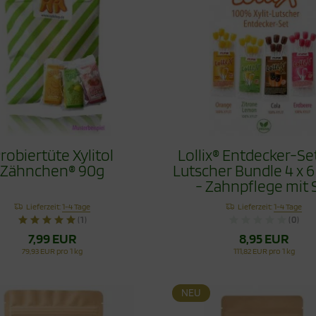
robiertüte Xylitol
Lollix® Entdecker-Set
Zähnchen® 90g
Lutscher Bundle 4 x 6
- Zahnpflege mit S
Lieferzeit:
1-4 Tage
Lieferzeit:
1-4 Tage
(1)
(0)
7,99 EUR
8,95 EUR
79,93 EUR pro 1 kg
111,82 EUR pro 1 kg
NEU