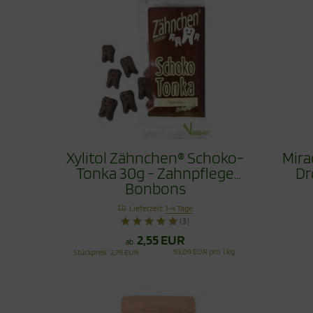
Xylitol Zähnchen® Schoko-
Mira
Tonka 30g - Zahnpflege
Dr
Bonbons
Lieferzeit:
1-4 Tage
(3)
2,55 EUR
ab
93,09 EUR pro 1 kg
Stückpreis
2,79 EUR