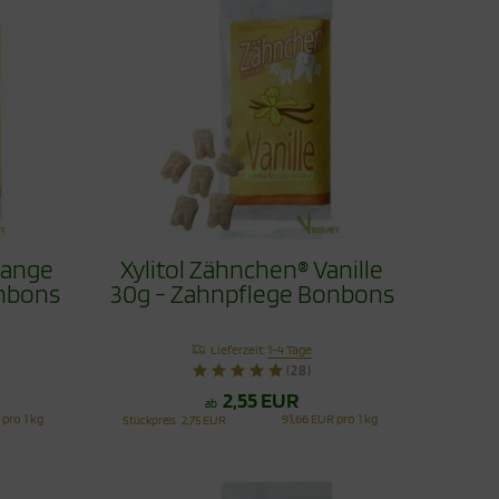
range
Xylitol Zähnchen® Vanille
onbons
30g - Zahnpflege Bonbons
Lieferzeit:
1-4 Tage
(28)
2,55 EUR
ab
 pro 1 kg
91,66 EUR pro 1 kg
Stückpreis
2,75 EUR