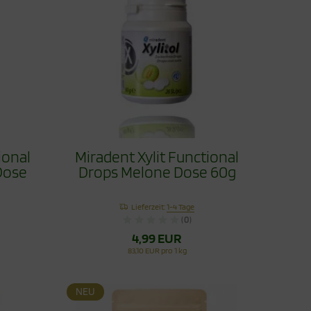
ional
Miradent Xylit Functional
Dose
Drops Melone Dose 60g
Lieferzeit:
1-4 Tage
(0)
4,99 EUR
83,10 EUR pro 1 kg
NEU