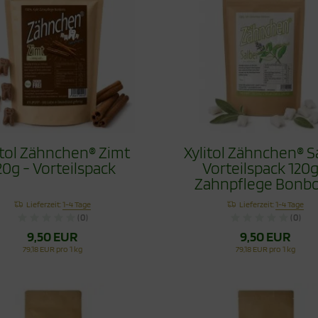
itol Zähnchen® Zimt
Xylitol Zähnchen® S
20g - Vorteilspack
Vorteilspack 120g
Zahnpflege Bonb
Lieferzeit:
1-4 Tage
Lieferzeit:
1-4 Tage
(0)
(0)
9,50 EUR
9,50 EUR
79,18 EUR pro 1 kg
79,18 EUR pro 1 kg