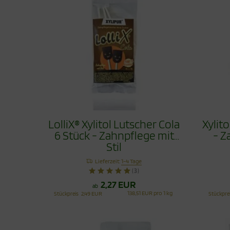
LolliX® Xylitol Lutscher Cola
Xylit
6 Stück - Zahnpflege mit
- Z
Stil
Lieferzeit:
1-4 Tage
(3)
2,27 EUR
ab
138,51 EUR pro 1 kg
Stückpreis
2,49 EUR
Stückpre