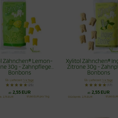
tol Zähnchen® Lemon-
Xylitol Zähnchen® I
one 30g - Zahnpflege
Zitrone 30g - Zahnp
Bonbons
Bonbons
Lieferzeit:
1-4 Tage
Lieferzeit:
1-4 Tage
(25)
(17)
2,55 EUR
2,55 EUR
ab
ab
91,66 EUR pro 1 kg
91,66 EUR
is
2,75 EUR
Stückpreis
2,75 EUR