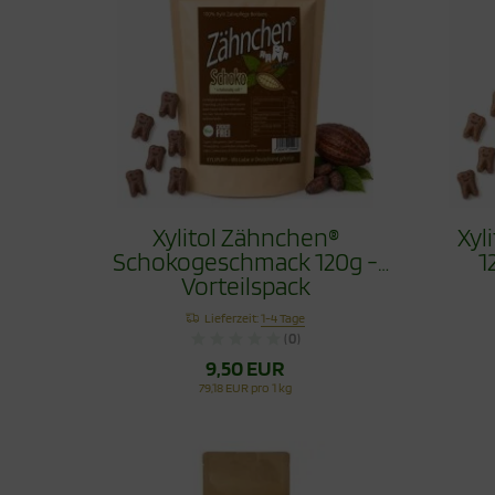
Xylitol Zähnchen®
Xyl
Schokogeschmack 120g -
1
Vorteilspack
Lieferzeit:
1-4 Tage
(0)
9,50 EUR
79,18 EUR pro 1 kg