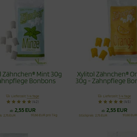
ol Zähnchen® Mint 30g
Xylitol Zähnchen® O
ahnpflege Bonbons
30g - Zahnpflege B
Lieferzeit:
1-4 Tage
Lieferzeit:
1-4 Tage
(42)
(45)
2,55 EUR
2,55 EUR
ab
ab
91,66 EUR pro 1 kg
91,66 EUR
is
2,75 EUR
Stückpreis
2,75 EUR