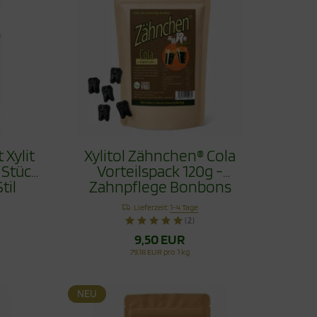
 Xylit
Xylitol Zähnchen® Cola
 Stück
Vorteilspack 120g -
til
Zahnpflege Bonbons
Lieferzeit:
1-4 Tage
(2)
9,50 EUR
79,18 EUR pro 1 kg
NEU