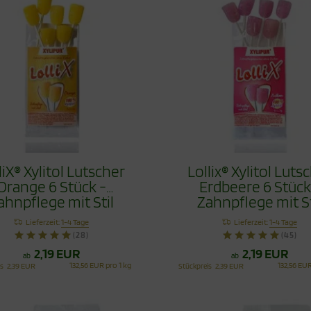
liX® Xylitol Lutscher
Lollix® Xylitol Luts
Orange 6 Stück -
Erdbeere 6 Stück
ahnpflege mit Stil
Zahnpflege mit St
Lieferzeit:
1-4 Tage
Lieferzeit:
1-4 Tage
(28)
(45)
2,19 EUR
2,19 EUR
ab
ab
132,56 EUR pro 1 kg
132,56 EUR
is
2,39 EUR
Stückpreis
2,39 EUR