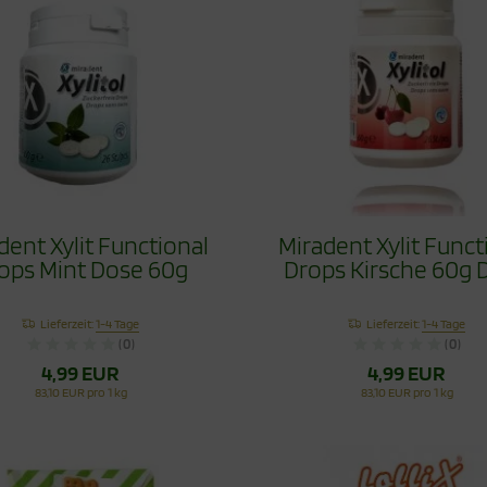
dent Xylit Functional
Miradent Xylit Funct
ops Mint Dose 60g
Drops Kirsche 60g 
Lieferzeit:
1-4 Tage
Lieferzeit:
1-4 Tage
(0)
(0)
4,99 EUR
4,99 EUR
83,10 EUR pro 1 kg
83,10 EUR pro 1 kg